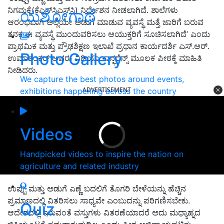
ನಿಗಮಕ್ಕೆ(ಕೆಎಸ್‌ಸಿಎಸ್‌ಸಿ) ನಿರ್ದೇಶನ ನೀಡಲಾಗಿದೆ. ಶಾಲೆಗಳು
ಯಶೋಗಾಥೆ
ಆರಂಭವಾಗಿ ಅಲ್ಲಿಯೇ ಅಡುಗೆ ಮಾಡುವ ವ್ಯವಸ್ಥೆ ಮತ್ತೆ ಜಾರಿಗೆ ಬರುವ
ತನಕ ಈ ವ್ಯವಸ್ಥೆ ಮುಂದುವರಿಸಲು ಆಯುಕ್ತರಿಗೆ ಸೂಚಿಸಲಾಗಿದೆ’ ಎಂದು
ಪ್ರಾಥಮಿಕ ಮತ್ತು ಪ್ರೌಢಶಿಕ್ಷಣ ಇಲಾಖೆ ಪ್ರಧಾನ ಕಾರ್ಯದರ್ಶಿ ಎಸ್.ಆರ್.
Photo Gallery
ಉಮಾಶಂಕರ್ ಅವರು ವಿಡಿಯೊ ಕಾನ್ಫರೆನ್ಸ್ ಮೂಲಕ ಪೀಠಕ್ಕೆ ಮಾಹಿತಿ
ನೀಡಿದರು.
We capture the best photos around events,
ADVERTISEMENT
exhibitions happening across the country
Videos
Handpicked videos to inspire the nation on
agriculture and related industry
ಉಪ್ಪು ಮತ್ತು ಅಡುಗೆ ಎಣ್ಣೆ ಬದಲಿಗೆ ತೊಗರಿ ಬೇಳೆಯನ್ನು ಹೆಚ್ಚಿನ
ಪ್ರಮಾಣದಲ್ಲಿ ವಿತರಿಸಲು ಸಾಧ್ಯವೇ ಎಂಬುದನ್ನು ಪರಿಗಣಿಸಬೇಕು.
Quiz
ಆದೇಶದಲ್ಲಿ ಇರುವಂತೆ ವಸ್ತುಗಳು ವಿತರಣೆಯಾದರೆ ಅದು ಮಧ್ಯಾ‌ಹ್ನದ