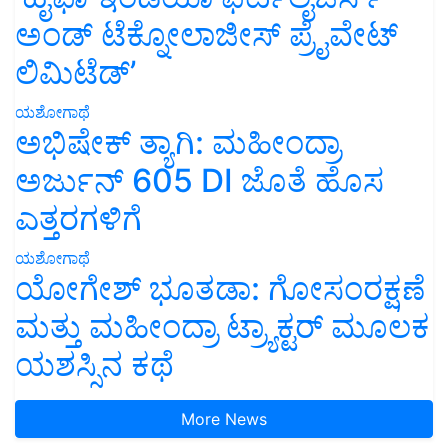
ಅಂಡ್ ಟೆಕ್ನೋಲಾಜೀಸ್ ಪ್ರೈವೇಟ್
ಲಿಮಿಟೆಡ್’
ಯಶೋಗಾಥೆ
ಅಭಿಷೇಕ್ ತ್ಯಾಗಿ: ಮಹೀಂದ್ರಾ
ಅರ್ಜುನ್ 605 DI ಜೊತೆ ಹೊಸ
ಎತ್ತರಗಳಿಗೆ
ಯಶೋಗಾಥೆ
ಯೋಗೇಶ್ ಭೂತಡಾ: ಗೋಸಂರಕ್ಷಣೆ
ಮತ್ತು ಮಹೀಂದ್ರಾ ಟ್ರ್ಯಾಕ್ಟರ್ ಮೂಲಕ
ಯಶಸ್ಸಿನ ಕಥೆ
More News