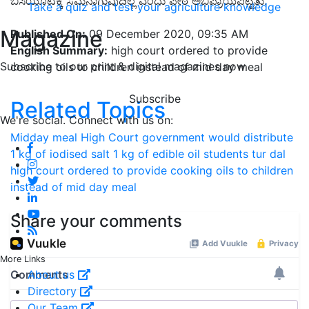
ಬಿಸಿಯೂಟಕ್ಕೆ ಸಮನಾಗುವುದಿಲ್ಲ ಎಂದು ಪೀಠ ಅಭಿಪ್ರಾಯಪಟ್ಟಿತು.
Take a quiz and test your agriculture knowledge
Magazine
Published On:
09 December 2020, 09:35 AM
English Summary:
high court ordered to provide
Subscribe to our print & digital magazines now
cooking oils to children instead of mid day meal
Subscribe
Related Topics
We're social. Connect with us on:
Midday meal
High Court
government would distribute
1 kg of iodised salt
1 kg of edible oil
students
tur dal
high court ordered to provide cooking oils to children
instead of mid day meal
Share your comments
More Links
About us
Directory
Our Team