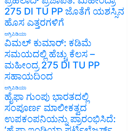
ಪ್ರಹಲಾದ್ ಪ್ರಜಾಪತಿ: ಮಹೀಂದ್ರಾ
275 DI TU PP ಜೊತೆಗೆ ಯಶಸ್ಸಿನ
ಹೊಸ ಎತ್ತರಗಳಿಗೆ
ಅಗ್ರಿಪಿಡಿಯಾ
ವಿಮಲ್ ಕುಮಾರ್: ಕಡಿಮೆ
ಸಮಯದಲ್ಲಿ ಹೆಚ್ಚು ಕೆಲಸ –
ಮಹೀಂದ್ರ 275 DI TU PP
ಸಹಾಯದಿಂದ
ಅಗ್ರಿಪಿಡಿಯಾ
ಹೈಫಾ ಗುಂಪು ಭಾರತದಲ್ಲಿ
ಸಂಪೂರ್ಣ ಮಾಲೀಕತ್ವದ
ಉಪಕಂಪನಿಯನ್ನು ಪ್ರಾರಂಭಿಸಿದೆ:
‘ಹೈಫಾ ಇಂಡಿಯಾ ಫರ್ಟಿಲೈಜರ್ಸ್