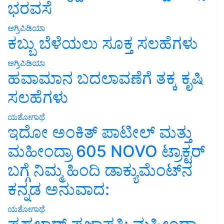
ಭರವಸೆ
ಅಗ್ರಿಪಿಡಿಯಾ
ಕಬ್ಬು ಬೆಳೆಯಲು ಸೂಕ್ತ ಸಲಹೆಗಳು
ಅಗ್ರಿಪಿಡಿಯಾ
ಹವಾಮಾನ ಬದಲಾವಣೆಗೆ ತಕ್ಕ ಕೃಷಿ
ಸಲಹೆಗಳು
ಯಶೋಗಾಥೆ
ಇದೋ ಅಂಕಿತ್ ಪಾಟೀಲ್ ಮತ್ತು
ಮಹೀಂದ್ರಾ 605 NOVO ಟ್ರಾಕ್ಟರ್
ಬಗ್ಗೆ ನಿಮ್ಮ ಹಿಂದಿ ಡಾಕ್ಯುಮೆಂಟ್‌ನ
ಕನ್ನಡ ಅನುವಾದ:
ಯಶೋಗಾಥೆ