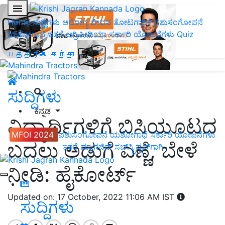
Home
ಸುದ್ದಿಗಳು
ಆರೋಗ್ಯ ಜೀವನ
ತೋಟಗಾರಿಕೆ
ಪಶುಸಂಗೋಪನೆ
ಯಶೋಗಾಥೆ
ಇತರೆ
ಅಗ್ರಿಪೀಡಿಯಾ
ಸರ್ಕಾರಿ ಯೋಜನೆಗಳು
Quiz
பத்திரிகை சந்தா
ಸುದ್ದಿಗಳು
ಕನ್ನಡ
ವಿದ್ಯಾರ್ಥಿಗಳಿಗೆ ಬಿಸಿಯೂಟದ
MFOI 2024
ಪಶುಸಂಗೋಪನೆ
ಯಶೋಗಾಥೆ
ಸರ್ಕಾರಿ ಯೋಜನೆಗಳು
ಬದಲು ಅಡುಗೆ ಎಣ್ಣೆ, ಬೇಳೆ
ಇತರೆ
ಮ್ಯಾಗಜಿನ್‌ ಸಬ್‌ಸ್ಕ್ರಿಪ್ಷನ್‌ಗಾಗಿ
ನೀಡಿ: ಹೈಕೋರ್ಟ್
Updated on: 17 October, 2022 11:06 AM IST
ಸುದ್ದಿಗಳು