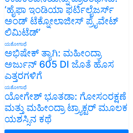
‘ಹೈಫಾ ಇಂಡಿಯಾ ಫರ್ಟಿಲೈಜರ್ಸ್
ಅಂಡ್ ಟೆಕ್ನೋಲಾಜೀಸ್ ಪ್ರೈವೇಟ್
ಲಿಮಿಟೆಡ್’
ಯಶೋಗಾಥೆ
ಅಭಿಷೇಕ್ ತ್ಯಾಗಿ: ಮಹೀಂದ್ರಾ
ಅರ್ಜುನ್ 605 DI ಜೊತೆ ಹೊಸ
ಎತ್ತರಗಳಿಗೆ
ಯಶೋಗಾಥೆ
ಯೋಗೇಶ್ ಭೂತಡಾ: ಗೋಸಂರಕ್ಷಣೆ
ಮತ್ತು ಮಹೀಂದ್ರಾ ಟ್ರ್ಯಾಕ್ಟರ್ ಮೂಲಕ
ಯಶಸ್ಸಿನ ಕಥೆ