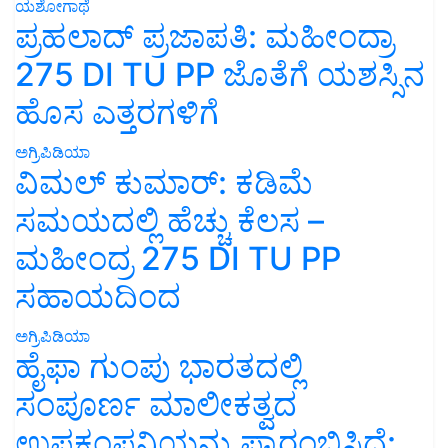
ಯಶೋಗಾಥೆ
ಪ್ರಹಲಾದ್ ಪ್ರಜಾಪತಿ: ಮಹೀಂದ್ರಾ
275 DI TU PP ಜೊತೆಗೆ ಯಶಸ್ಸಿನ
ಹೊಸ ಎತ್ತರಗಳಿಗೆ
ಅಗ್ರಿಪಿಡಿಯಾ
ವಿಮಲ್ ಕುಮಾರ್: ಕಡಿಮೆ
ಸಮಯದಲ್ಲಿ ಹೆಚ್ಚು ಕೆಲಸ –
ಮಹೀಂದ್ರ 275 DI TU PP
ಸಹಾಯದಿಂದ
ಅಗ್ರಿಪಿಡಿಯಾ
ಹೈಫಾ ಗುಂಪು ಭಾರತದಲ್ಲಿ
ಸಂಪೂರ್ಣ ಮಾಲೀಕತ್ವದ
ಉಪಕಂಪನಿಯನ್ನು ಪ್ರಾರಂಭಿಸಿದೆ: