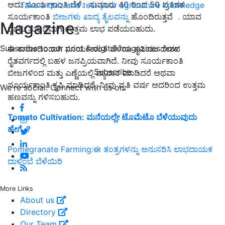
ಅದು ಸೂರ್ಯಕಾಂತಿ ಬೆಳೆ. ಸುಮಾರು 40 ರಿಂದ 50 ಪ್ರತಿಶತ
Take a quiz and test your agriculture knowledge
ಸೂರ್ಯಕಾಂತಿ
ಬೀಜಗಳು ಖಾದ್ಯ ತೈಲವನ್ನು
ಹೊಂದಿರುತ್ತವೆ
.
ಯಾವ
Magazine
ರೈತರು ಸುಲಭವಾಗಿ ಉತ್ತಮ ಲಾಭ ಪಡೆಯಬಹುದು.
Subscribe to our print & digital magazines now
ಈ ಕಾರಣದಿಂದಾಗಿ ಸೂರ್ಯಕಾಂತಿ ಬೆಳೆಯ ಕೃಷಿಯು ದೇಶದ
ರೈತವರ್ಗದಲ್ಲಿ ಬಹಳ ಜನಪ್ರಿಯವಾಗಿದೆ. ನೀವು ಸೂರ್ಯಕಾಂತಿ
Subscribe
ಬೀಜಗಳಿಂದ ಮತ್ತು ಎಣ್ಣೆಯಲ್ಲಿ ವ್ಯಾಪಾರ ಮಾಡಿದರೆ ಅಥವಾ
ಸೂರ್ಯಕಾಂತಿ ಕೃಷಿ ಮಾಡಿದರೆ, ನೀವು ಪ್ರತಿ ವರ್ಷ ಅದರಿಂದ ಉತ್ತಮ
We're social. Connect with us on:
ಹಣವನ್ನು ಗಳಿಸಬಹುದು.
Tomato Cultivation: ಮನೆಯಲ್ಲೇ ಟೊಮೆಟೊ ಬೆಳೆಯುವುದು
ಹೇಗೆ..?
Pomegranate Farming:ಈ ತಂತ್ರಗಳನ್ನು ಅನುಸರಿಸಿ ಲಾಭದಾಯಕ
ದಾಳಿಂಬೆ ಬೆಳೆಯಿರಿ
More Links
About us
Directory
Our Team