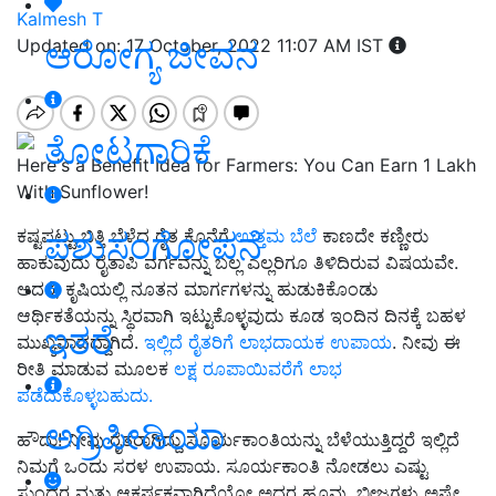
Kalmesh T
ಆರೋಗ್ಯ ಜೀವನ
Updated on: 17 October, 2022 11:07 AM IST
ತೋಟಗಾರಿಕೆ
Here's a Benefit Idea for Farmers: You Can Earn 1 Lakh
With Sunflower!
ಪಶುಸಂಗೋಪನೆ
ಕಷ್ಟಪಟ್ಟು ಬಿತ್ತಿ ಬೆಳೆದ ರೈತ ಕೊನೆಗೆ
ಉತ್ತಮ ಬೆಲೆ
ಕಾಣದೇ ಕಣ್ಣೀರು
ಹಾಕುವುದು ರೈತಾಪಿ ವರ್ಗವನ್ನು ಬಲ್ಲ ಎಲ್ಲರಿಗೂ ತಿಳಿದಿರುವ ವಿಷಯವೇ.
ಆದರೆ, ಕೃಷಿಯಲ್ಲಿ ನೂತನ ಮಾರ್ಗಗಳನ್ನು ಹುಡುಕಿಕೊಂಡು
ಆರ್ಥಿಕತೆಯನ್ನು ಸ್ಥಿರವಾಗಿ ಇಟ್ಟುಕೊಳ್ಳವುದು ಕೂಡ ಇಂದಿನ ದಿನಕ್ಕೆ ಬಹಳ
ಇತರೆ
ಮುಖ್ಯವಾದದ್ದಾಗಿದೆ.
ಇಲ್ಲಿದೆ ರೈತರಿಗೆ ಲಾಭದಾಯಕ ಉಪಾಯ
. ನೀವು ಈ
ರೀತಿ ಮಾಡುವ ಮೂಲಕ
ಲಕ್ಷ ರೂಪಾಯಿವರೆಗೆ ಲಾಭ
ಪಡೆದುಕೊಳ್ಳಬಹುದು.
ಅಗ್ರಿಪೀಡಿಯಾ
ಹೌದು! ನೀವು ರೈತರಾಗಿದ್ದು ಸೂರ್ಯಕಾಂತಿಯನ್ನು ಬೆಳೆಯುತ್ತಿದ್ದರೆ ಇಲ್ಲಿದೆ
ನಿಮಗೆ ಒಂದು ಸರಳ ಉಪಾಯ. ಸೂರ್ಯಕಾಂತಿ ನೋಡಲು ಎಷ್ಟು
ಸುಂದರ ಮತ್ತು ಆಕರ್ಷಕವಾಗಿದೆಯೋ ಅದರ ಹೂವು, ಬೀಜಗಳು ಅಷ್ಟೇ