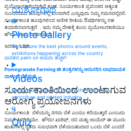
ಪ್ರಯೋಜನಕಾರಿಯಾಗಿವೆ ಕೂಡ. ಸೂರ್ಯಕಾಂತಿ ಪ್ರಪಂಚದ ಅತ್ಯಂತ
ಯಶೋಗಾಥೆ
ಸುಂದರವಾದ ಹೂವುಗಳಲ್ಲಿ ಒಂದಾಗಿದೆ ಎನ್ನುವುದು ನಿಮ್ಮ ಗಮನದಲ್ಲಿರಲಿ.
ಸೂರ್ಯಕಾಂತಿ ಹೂವುಗಳಿಂದ ಅನೇಕ ರೀತಿಯ ಔಷಧಿಗಳನ್ನು ಸಹ
ತಯಾರಿಸಲಾಗುತ್ತದೆ
.
ಇದು ನಮ್ಮ ದೇಹಕ್ಕೆ ತುಂಬ ಪ್ರಯೋಜನಕಾರಿಯೂ
Photo Gallery
ಹೌದು ಎಂದು ಸಾಬೀತಾಗಿದೆ.
ಇದನ್ನೂ ಓದಿರಿ:
We capture the best photos around events,
exhibitions happening across the country
ಭಾರತದ palm oil ಆಮದು ಹೆಚ್ಚಳ!
Pomegranate Farming:ಈ ತಂತ್ರಗಳನ್ನು ಅನುಸರಿಸಿ ಲಾಭದಾಯಕ
Videos
ದಾಳಿಂಬೆ ಬೆಳೆಯಿರಿ
ಸೂರ್ಯಕಾಂತಿಯಿಂದ ಉಂಟಾಗುವ
Handpicked videos to inspire the nation on
agriculture and related industry
ಆರೋಗ್ಯ ಪ್ರಯೋಜನಗಳು
ಸೂರ್ಯಕಾಂತಿ ಬೆಳೆಯನ್ನು ನಗದು ಬೆಳೆ ಎಂದೂ ಕರೆಯುತ್ತಾರೆ ಎಂಬುದು
Quiz
ನಿಮಗೆ ತಿಳಿದಿದಿಯೇ.
ಹೌದು! ಖಾರಿಫ್, ರಬಿ ಮತ್ತು ಜಾಯೆದ್ ಈ ಮೂರು
ಋತುಗಳಲ್ಲಿ ರೈತರು ಸುಲಭವಾಗಿ ಬೆಳೆಯಬಹುದಾದ ಒಂದು ಬೆಳೆ ಎಂದರೆ