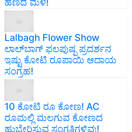
ಹಣದ ಮಳೆ!
Lalbagh Flower Show
ಲಾಲ್‌ಬಾಗ್ ಫಲಪುಷ್ಪ ಪ್ರದರ್ಶನ
ಇಷ್ಟು ಕೋಟಿ ರೂಪಾಯಿ ಆದಾಯ
ಸಂಗ್ರಹ!
10 ಕೋಟಿ ರೂ ಕೋಣ! AC
ರೂಮಲ್ಲಿ ಮಲಗುವ ಕೋಣದ
ಹುಬ್ಬೇರಿಸುವ ಸಂಗತಿಗಳಿವು!