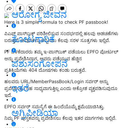
ಆರೋಗ್ಯ ಜೀವನ
Here is 3 simple formula to check PF passbook!
ಪಿಎಫ್‌ ಪಾಸ್‌ಬುಕ್‌ ಪರಿಶೀಲಿಸುವ ಸಂದರ್ಭದಲ್ಲಿ ಹಲವು ಅಡಚಣೆಗಳು
ತೋಟಗಾರಿಕೆ
ಬರುತ್ತವೆ. ಅವುಗಳನ್ನು ತಪ್ಪಿಸಲು ಕೆಲವು ಸರಳ ಸೂತ್ರಗಳು ಇಲ್ಲಿವೆ.
PF ಬಳಕೆದಾರರು ತಮ್ಮ ಇ-ಪಾಸ್‌ಬುಕ್ ಪಡೆಯಲು EPFO ​​ಪೋರ್ಟಲ್
ಅನ್ನು ಪ್ರವೇಶಿಸಿದಾಗ, ಅವರು ಪಡೆಯುವ ಹೆಚ್ಚಿನ
ಪಶುಸಂಗೋಪನೆ
ಪ್ರತಿಕ್ರಿಯೆಗಳು 404 ದೋಷಗಳು ಕಂಡು ಬರುತ್ತವೆ.
ಹಲವರು URL/MemberPassBook/Login ಸರ್ವರ್ ಅನ್ನು
ಇತರೆ
ಪ್ರವೇಶಿಸಲು ಸಹ ಸಾಧ್ಯವಾಗುತ್ತಿಲ್ಲ ಎಂದು ಆಕ್ರೋಶ ವ್ಯಕ್ತಪಡಿಸುವುದೂ
ಇದೆ.
EPFO ಸರ್ವರ್ ಸಮಸ್ಯೆಗೆ ಈ ಹಿಂದೆಯೊಮ್ಮೆ ಕ್ಷಮೆಯಾಚಿಸಿತ್ತು.
ಅಗ್ರಿಪೀಡಿಯಾ
ನಿಮ್ಮ PF ಪುಸ್ತಕವನ್ನು ಪ್ರವೇಶಿಸಲು ಕೆಲವು ಇತರ ಮಾರ್ಗಗಳು ಇಲ್ಲಿವೆ.