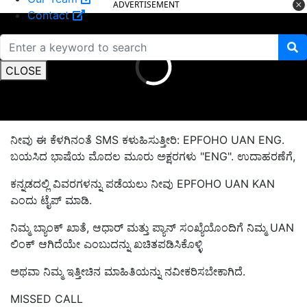
ADVERTISEMENT
Contact
CLOSE
ನೀವು ಈ ಕೆಳಗಿನಂತೆ SMS ಕಳುಹಿಸುತ್ತೀರಿ: EPFOHO UAN ENG.
ಬಯಸಿದ ಭಾಷೆಯ ಮೊದಲ ಮೂರು ಅಕ್ಷರಗಳು "ENG". ಉದಾಹರಣೆಗೆ,
ಕನ್ನಡದಲ್ಲಿ ವಿವರಗಳನ್ನು ಪಡೆಯಲು ನೀವು EPFOHO UAN KAN
ಎಂದು ಟೈಪ್ ಮಾಡಿ.
ನಿಮ್ಮ ಬ್ಯಾಂಕ್ ಖಾತೆ, ಆಧಾರ್ ಮತ್ತು ಪ್ಯಾನ್ ಸಂಖ್ಯೆಯೊಂದಿಗೆ ನಿಮ್ಮ UAN
ಲಿಂಕ್ ಆಗಿದೆಯೇ ಎಂಬುದನ್ನು ಖಚಿತಪಡಿಸಿಕೊಳ್ಳಿ
ಅಥವಾ ನಿಮ್ಮ ಇತ್ತೀಚಿನ ಮಾಹಿತಿಯನ್ನು ನವೀಕರಿಸಬೇಕಾಗಿದೆ.
MISSED CALL