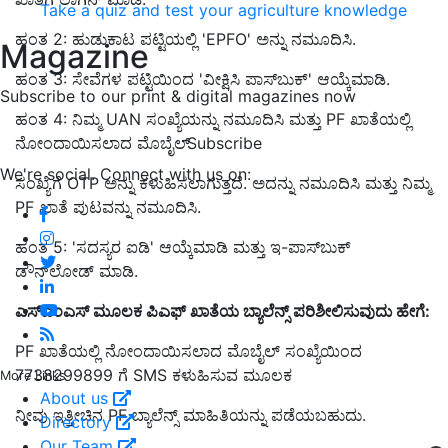
Take a quiz and test your agriculture knowledge
ಹಂತ 2: ಹುಡುಕಾಟ ಪಟ್ಟಿಯಲ್ಲಿ 'EPFO' ಅನ್ನು ನಮೂದಿಸಿ.
Magazine
ಹಂತ 3: ಸೇವೆಗಳ ಪಟ್ಟಿಯಿಂದ 'ವೀಕ್ಷಿಸಿ ಪಾಸ್‌ಬುಕ್' ಆಯ್ಕೆಮಾಡಿ.
Subscribe to our print & digital magazines now
ಹಂತ 4: ನಿಮ್ಮ UAN ಸಂಖ್ಯೆಯನ್ನು ನಮೂದಿಸಿ ಮತ್ತು PF ಖಾತೆಯಲ್ಲಿ
Subscribe
ನೋಂದಾಯಿಸಲಾದ ಮೊಬೈಲ್
We're social. Connect with us on:
ಸಂಖ್ಯೆಗೆ OTP ಅನ್ನು ಕಳುಹಿಸಲಾಗುತ್ತದೆ. ಅದನ್ನು ನಮೂದಿಸಿ ಮತ್ತು ನಿಮ್ಮ
PF ಖಾತೆ ಪುಟವನ್ನು ನಮೂದಿಸಿ.
ಹಂತ 5: 'ಸದಸ್ಯರ ಐಡಿ' ಆಯ್ಕೆಮಾಡಿ ಮತ್ತು ಇ-ಪಾಸ್‌ಬುಕ್
ಡೌನ್‌ಲೋಡ್ ಮಾಡಿ.
ಎಸ್‌ಎಂಎಸ್ ಮೂಲಕ ಪಿಎಫ್ ಖಾತೆಯ ಬ್ಯಾಲೆನ್ಸ್ ಪರಿಶೀಲಿಸುವುದು ಹೇಗೆ:
PF ಖಾತೆಯಲ್ಲಿ ನೋಂದಾಯಿಸಲಾದ ಮೊಬೈಲ್ ಸಂಖ್ಯೆಯಿಂದ
7738299899 ಗೆ SMS ಕಳುಹಿಸುವ ಮೂಲಕ
More Links
About us
ನೀವು ಇತ್ತೀಚಿನ PF ಬ್ಯಾಲೆನ್ಸ್ ಮಾಹಿತಿಯನ್ನು ಪಡೆಯಬಹುದು.
Directory
Our Team