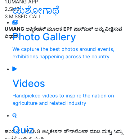
1.UMANG APP
ಯಶೋಗಾಥೆ
2.SMS
3.MISSED CALL
UMANG ಅಪ್ಲಿಕೇಶನ್ ಮೂಲಕ EPF ಪಾಸ್‌ಬುಕ್ ಅನ್ನು ವೀಕ್ಷಿಸುವ
Photo Gallery
ವಿಧಾನ:
We capture the best photos around events,
exhibitions happening across the country
Videos
Handpicked videos to inspire the nation on
agriculture and related industry
Quiz
ಹಂತ 1: UMANG ಅಪ್ಲಿಕೇಶನ್ ಡೌನ್‌ಲೋಡ್ ಮಾಡಿ ಮತ್ತು ನಿಮ್ಮ
ಖಾತೆಗೆ ಲಾಗಿನ್ ಮಾಡಿ.