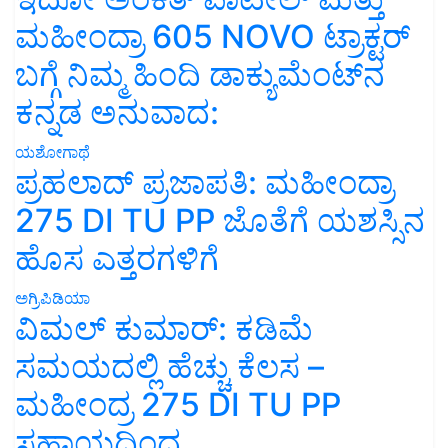
ಮಹೀಂದ್ರಾ 605 NOVO ಟ್ರಾಕ್ಟರ್
ಬಗ್ಗೆ ನಿಮ್ಮ ಹಿಂದಿ ಡಾಕ್ಯುಮೆಂಟ್‌ನ
ಕನ್ನಡ ಅನುವಾದ:
ಯಶೋಗಾಥೆ
ಪ್ರಹಲಾದ್ ಪ್ರಜಾಪತಿ: ಮಹೀಂದ್ರಾ
275 DI TU PP ಜೊತೆಗೆ ಯಶಸ್ಸಿನ
ಹೊಸ ಎತ್ತರಗಳಿಗೆ
ಅಗ್ರಿಪಿಡಿಯಾ
ವಿಮಲ್ ಕುಮಾರ್: ಕಡಿಮೆ
ಸಮಯದಲ್ಲಿ ಹೆಚ್ಚು ಕೆಲಸ –
ಮಹೀಂದ್ರ 275 DI TU PP
ಸಹಾಯದಿಂದ