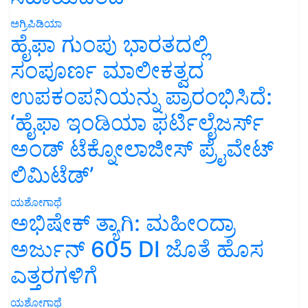
ಅಗ್ರಿಪಿಡಿಯಾ
ಹೈಫಾ ಗುಂಪು ಭಾರತದಲ್ಲಿ
ಸಂಪೂರ್ಣ ಮಾಲೀಕತ್ವದ
ಉಪಕಂಪನಿಯನ್ನು ಪ್ರಾರಂಭಿಸಿದೆ:
‘ಹೈಫಾ ಇಂಡಿಯಾ ಫರ್ಟಿಲೈಜರ್ಸ್
ಅಂಡ್ ಟೆಕ್ನೋಲಾಜೀಸ್ ಪ್ರೈವೇಟ್
ಲಿಮಿಟೆಡ್’
ಯಶೋಗಾಥೆ
ಅಭಿಷೇಕ್ ತ್ಯಾಗಿ: ಮಹೀಂದ್ರಾ
ಅರ್ಜುನ್ 605 DI ಜೊತೆ ಹೊಸ
ಎತ್ತರಗಳಿಗೆ
ಯಶೋಗಾಥೆ