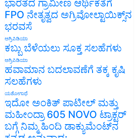
ಭಾರತದ ಗ್ರಾಮೀಣ ಆರ್ಥಿಕತೆಗೆ
FPO ನೇತೃತ್ವದ ಅಗ್ರಿವೋಲ್ಟಾಯಿಕ್ಸ್‌ನ
ಭರವಸೆ
ಅಗ್ರಿಪಿಡಿಯಾ
ಕಬ್ಬು ಬೆಳೆಯಲು ಸೂಕ್ತ ಸಲಹೆಗಳು
ಅಗ್ರಿಪಿಡಿಯಾ
ಹವಾಮಾನ ಬದಲಾವಣೆಗೆ ತಕ್ಕ ಕೃಷಿ
ಸಲಹೆಗಳು
ಯಶೋಗಾಥೆ
ಇದೋ ಅಂಕಿತ್ ಪಾಟೀಲ್ ಮತ್ತು
ಮಹೀಂದ್ರಾ 605 NOVO ಟ್ರಾಕ್ಟರ್
ಬಗ್ಗೆ ನಿಮ್ಮ ಹಿಂದಿ ಡಾಕ್ಯುಮೆಂಟ್‌ನ
ಕನ್ನಡ ಅನುವಾದ: