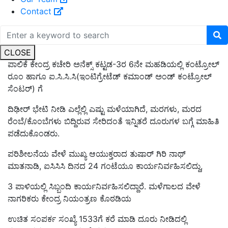
Contact
CLOSE
ಪಾಲಿಕೆ ಕೇಂದ್ರ ಕಚೇರಿ ಅನೆಕ್ಸ್ ಕಟ್ಟಡ-3ರ 6ನೇ ಮಹಡಿಯಲ್ಲಿ ಕಂಟ್ರೋಲ್
ರೂಂ ಹಾಗೂ ಐ.ಸಿ.ಸಿ.ಸಿ(ಇಂಟಿಗ್ರೇಟೆಡ್ ಕಮಾಂಡ್ ಅಂಡ್ ಕಂಟ್ರೋಲ್
ಸೆಂಟರ್) ಗೆ
ದಿಢೀರ್ ಭೇಟಿ ನೀಡಿ ಎಲ್ಲೆಲ್ಲಿ ಎಷ್ಟು ಮಳೆಯಾಗಿದೆ, ಮರಗಳು, ಮರದ
ರೆಂಬೆ/ಕೊಂಬೆಗಳು ಬಿದ್ದಿರುವ ಸೇರಿದಂತೆ ಇನ್ನಿತರೆ ದೂರುಗಳ ಬಗ್ಗೆ ಮಾಹಿತಿ
ಪಡೆದುಕೊಂಡರು.
ಪರಿಶೀಲನೆಯ ವೇಳೆ ಮುಖ್ಯ ಆಯುಕ್ತರಾದ ತುಷಾರ್ ಗಿರಿ ನಾಥ್
ಮಾತನಾಡಿ, ಐಸಿಸಿಸಿ ದಿನದ 24 ಗಂಟೆಯೂ ಕಾರ್ಯನಿರ್ವಹಿಸಲಿದ್ದು,
3 ಪಾಳಿಯಲ್ಲಿ ಸಿಬ್ಬಂದಿ ಕಾರ್ಯನಿರ್ವಹಿಸಲಿದ್ದಾರೆ. ಮಳೆಗಾಲದ ವೇಳೆ
ನಾಗರಿಕರು ಕೇಂದ್ರ ನಿಯಂತ್ರಣ ಕೊಠಡಿಯ
ಉಚಿತ ಸಂಪರ್ಕ ಸಂಖ್ಯೆ 1533ಗೆ ಕರೆ ಮಾಡಿ ದೂರು ನೀಡಿದಲ್ಲಿ