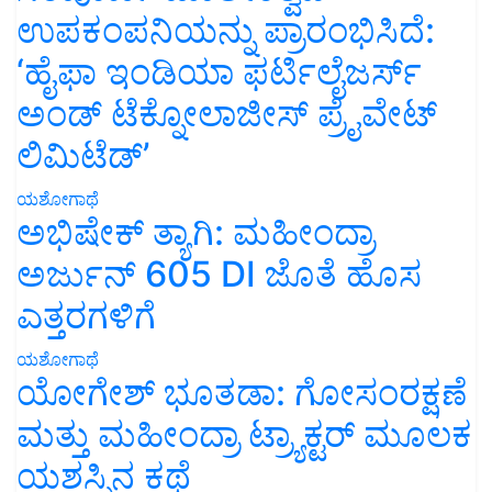
ಉಪಕಂಪನಿಯನ್ನು ಪ್ರಾರಂಭಿಸಿದೆ:
‘ಹೈಫಾ ಇಂಡಿಯಾ ಫರ್ಟಿಲೈಜರ್ಸ್
ಅಂಡ್ ಟೆಕ್ನೋಲಾಜೀಸ್ ಪ್ರೈವೇಟ್
ಲಿಮಿಟೆಡ್’
ಯಶೋಗಾಥೆ
ಅಭಿಷೇಕ್ ತ್ಯಾಗಿ: ಮಹೀಂದ್ರಾ
ಅರ್ಜುನ್ 605 DI ಜೊತೆ ಹೊಸ
ಎತ್ತರಗಳಿಗೆ
ಯಶೋಗಾಥೆ
ಯೋಗೇಶ್ ಭೂತಡಾ: ಗೋಸಂರಕ್ಷಣೆ
ಮತ್ತು ಮಹೀಂದ್ರಾ ಟ್ರ್ಯಾಕ್ಟರ್ ಮೂಲಕ
ಯಶಸ್ಸಿನ ಕಥೆ