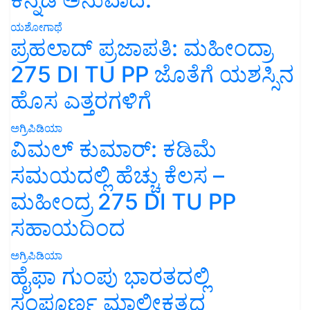
ಯಶೋಗಾಥೆ
ಪ್ರಹಲಾದ್ ಪ್ರಜಾಪತಿ: ಮಹೀಂದ್ರಾ
275 DI TU PP ಜೊತೆಗೆ ಯಶಸ್ಸಿನ
ಹೊಸ ಎತ್ತರಗಳಿಗೆ
ಅಗ್ರಿಪಿಡಿಯಾ
ವಿಮಲ್ ಕುಮಾರ್: ಕಡಿಮೆ
ಸಮಯದಲ್ಲಿ ಹೆಚ್ಚು ಕೆಲಸ –
ಮಹೀಂದ್ರ 275 DI TU PP
ಸಹಾಯದಿಂದ
ಅಗ್ರಿಪಿಡಿಯಾ
ಹೈಫಾ ಗುಂಪು ಭಾರತದಲ್ಲಿ
ಸಂಪೂರ್ಣ ಮಾಲೀಕತ್ವದ