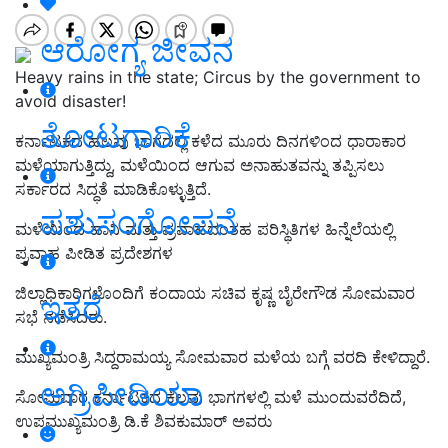
ಆರೋಗ್ಯ ಜೀವನ
Heavy rains in the state; Circus by the government to
avoid disaster!
ತೋಟಗಾರಿಕೆ
ಕರ್ನಾಟಕದ ಹಲವು ಭಾಗದಲ್ಲಿ ಕಳೆದ ಮೂರು ದಿನಗಳಿಂದ ಧಾರಾಕಾರ
ಮಳೆಯಾಗುತ್ತಿದ್ದು, ಮಳೆಯಿಂದ ಆಗುವ ಅನಾಹುತವನ್ನು ತಪ್ಪಿಸಲು
ಸರ್ಕಾರದ ಸಿದ್ಧತೆ ಮಾಡಿಕೊಳ್ಳುತ್ತಿದೆ.
ಪಶುಸಂಗೋಪನೆ
ಮಳೆಯಿಂದ ಹಾನಿ ಮತ್ತು ಪ್ರವಾಹದಂತಹ ಪರಿಸ್ಥಿತಿಗಳ ಹಿನ್ನೆಲೆಯಲ್ಲಿ
ಪ್ರವಾಹ ಪೀಡಿತ ಪ್ರದೇಶಗಳ
ಜಿಲ್ಲಾಧಿಕಾರಿಗಳೊಂದಿಗೆ ಕಂದಾಯ ಸಚಿವ ಕೃಷ್ಣ ಬೈರೇಗೌಡ ಸೋಮವಾರ
ಇತರೆ
ಸಭೆ ನಡೆಸಿದರು.
ಮುಖ್ಯಮಂತ್ರಿ ಸಿದ್ದರಾಮಯ್ಯ ಸೋಮವಾರ ಮಳೆಯ ಬಗ್ಗೆ ವರದಿ ಕೇಳಿದ್ದಾರೆ.
ಅಗ್ರಿಪೀಡಿಯಾ
ಸೋಮವಾರ ಕರ್ನಾಟಕದ ಕೆಲವು ಭಾಗಗಳಲ್ಲಿ ಮಳೆ ಮುಂದುವರೆದಿದೆ,
ಉಪಮುಖ್ಯಮಂತ್ರಿ ಡಿ.ಕೆ ಶಿವಕುಮಾರ್ ಅವರು