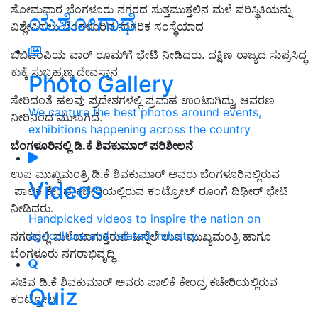
ಸೋಮವಾರ ಬೆಂಗಳೂರು ನಗರದ ಸುತ್ತಮುತ್ತಲಿನ ಮಳೆ ಪರಿಸ್ಥಿತಿಯನ್ನು
ಯಶೋಗಾಥೆ
ವಿಶ್ಲೇಷಿಸಲು ಬೆಂಗಳೂರಿನ ನಾಗರಿಕ ಸಂಸ್ಥೆಯಾದ
ಬಿಬಿಎಂಪಿಯ ವಾರ್ ರೂಮ್‌ಗೆ ಭೇಟಿ ನೀಡಿದರು. ದಕ್ಷಿಣ ರಾಜ್ಯದ ಸುಪ್ರಸಿದ್ಧ
ಕುಕ್ಕೆ ಸುಬ್ರಹ್ಮಣ್ಯ ದೇವಸ್ಥಾನ
Photo Gallery
ಸೇರಿದಂತೆ ಹಲವು ಪ್ರದೇಶಗಳಲ್ಲಿ ಪ್ರವಾಹ ಉಂಟಾಗಿದ್ದು, ಆವರಣ
We capture the best photos around events,
ನೀರಿನಿಂದ ಮುಳುಗಿದೆ.
exhibitions happening across the country
ಬೆಂಗಳೂರಿನಲ್ಲಿ ಡಿ.ಕೆ ಶಿವಕುಮಾರ್‌ ಪರಿಶೀಲನೆ
ಉಪ ಮುಖ್ಯಮಂತ್ರಿ ಡಿ.ಕೆ ಶಿವಕುಮಾರ್‌ ಅವರು ಬೆಂಗಳೂರಿನಲ್ಲಿರುವ
Videos
ಪಾಲಿಕೆ ಕೇಂದ್ರ ಕಚೇರಿಯಲ್ಲಿರುವ ಕಂಟ್ರೋಲ್ ರೂಂಗೆ ದಿಢೀರ್ ಭೇಟಿ
ನೀಡಿದರು.
Handpicked videos to inspire the nation on
agriculture and related industry
ನಗರದಲ್ಲಿ ಮಳೆಯಾಗುತ್ತಿರುವ ಹಿನ್ನೆಲೆ ಉಪ ಮುಖ್ಯಮಂತ್ರಿ ಹಾಗೂ
ಬೆಂಗಳೂರು ನಗರಾಭಿವೃದ್ಧಿ
ಸಚಿವ ಡಿ.ಕೆ ಶಿವಕುಮಾರ್ ಅವರು ಪಾಲಿಕೆ ಕೇಂದ್ರ ಕಚೇರಿಯಲ್ಲಿರುವ
Quiz
ಕಂಟ್ರೋಲ್