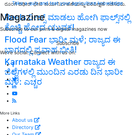
Take a quiz and test your agriculture knowledge
ರೂಂಗೆ ದಿಢೀರ್ ಭೇಟಿ ಕಾರ್ಯನಿರ್ವಹಣೆಯನ್ನು ಪರಿವೀಕ್ಷಣೆ ನಡೆಸಿದರು.
Magazine
Reels ರೀಲ್ಸ್‌ ಮಾಡಲು ಹೋಗಿ ಫಾಲ್ಸ್‌ನಲ್ಲಿ
ಕೊಚ್ಚಿ ಹೋದ ಯುವಕ!
Subscribe to our print & digital magazines now
Flood Fear ಭಾರೀ ಮಳೆ; ರಾಜ್ಯದ ಈ
Subscribe
ಭಾಗದಲ್ಲಿ ಪ್ರವಾಹ ಭೀತಿ!
We're social. Connect with us on:
Karnataka Weather ರಾಜ್ಯದ ಈ
ಜಿಲ್ಲೆಗಳಲ್ಲಿ ಮುಂದಿನ ಎರಡು ದಿನ ಭಾರೀ
ಮಳೆ: ಎಚ್ಚರ
More Links
About us
Directory
Our Team