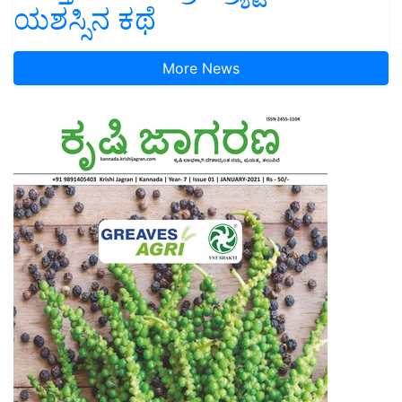
ಯಶಸ್ಸಿನ ಕಥೆ
More News