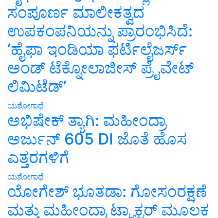
ಸಂಪೂರ್ಣ ಮಾಲೀಕತ್ವದ
ಉಪಕಂಪನಿಯನ್ನು ಪ್ರಾರಂಭಿಸಿದೆ:
‘ಹೈಫಾ ಇಂಡಿಯಾ ಫರ್ಟಿಲೈಜರ್ಸ್
ಅಂಡ್ ಟೆಕ್ನೋಲಾಜೀಸ್ ಪ್ರೈವೇಟ್
ಲಿಮಿಟೆಡ್’
ಯಶೋಗಾಥೆ
ಅಭಿಷೇಕ್ ತ್ಯಾಗಿ: ಮಹೀಂದ್ರಾ
ಅರ್ಜುನ್ 605 DI ಜೊತೆ ಹೊಸ
ಎತ್ತರಗಳಿಗೆ
ಯಶೋಗಾಥೆ
ಯೋಗೇಶ್ ಭೂತಡಾ: ಗೋಸಂರಕ್ಷಣೆ
ಮತ್ತು ಮಹೀಂದ್ರಾ ಟ್ರ್ಯಾಕ್ಟರ್ ಮೂಲಕ