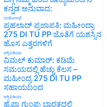
ಕನ್ನಡ ಅನುವಾದ:
ಯಶೋಗಾಥೆ
ಪ್ರಹಲಾದ್ ಪ್ರಜಾಪತಿ: ಮಹೀಂದ್ರಾ
275 DI TU PP ಜೊತೆಗೆ ಯಶಸ್ಸಿನ
ಹೊಸ ಎತ್ತರಗಳಿಗೆ
ಅಗ್ರಿಪಿಡಿಯಾ
ವಿಮಲ್ ಕುಮಾರ್: ಕಡಿಮೆ
ಸಮಯದಲ್ಲಿ ಹೆಚ್ಚು ಕೆಲಸ –
ಮಹೀಂದ್ರ 275 DI TU PP
ಸಹಾಯದಿಂದ
ಅಗ್ರಿಪಿಡಿಯಾ
ಹೈಫಾ ಗುಂಪು ಭಾರತದಲ್ಲಿ