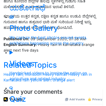
ಹಾಗೂ ಕೋಲಾರ ಜಿಲ್ಲೆಗಳ ಹಲವು ಸ್ಥಳಗಳಲ್ಲಿ ಗುಡುಗು ಸಹಿತ
ಯಶೋಗಾಥೆ
ಮಳೆಯಾಗಲಿದೆ ಎಂದು ಹವಾಮಾನ ಇಲಾಖೆ ತಿಳಿಸಿದೆ.
ಕರಾವಳಿಯ ಉತ್ತರ ಕನ್ನಡ, ದಕ್ಷಿಣ ಕನ್ನಡ ಹಾಗೂ ಉಡುಪಿ ಜಿಲ್ಲೆಗಳಲ್ಲಿ
ಗುರುವಾರ ಹಾಗೂ ಶುಕ್ರವಾರ ಭಾರಿ ಮಳೆ ಸುರಿಯುವ ನಿರೀಕ್ಷೆ ಇದ್ದು
Photo Gallery
ಹವಾಮಾನ ಇಲಾಖೆ ಆರೆಂಜ್‌ ಅಲರ್ಟ್‌ ಘೋಷಿಸಿದೆ.
We capture the best photos around events,
Published On:
09 September 2020, 07:38 AM
exhibitions happening across the country
English Summary:
Heavy rain in karnataka orange
alert next five days
Videos
Related Topics
Handpicked videos to inspire the nation on
Heavy rain,
monsoon
Heavy rainfall
Heavy rain in
agriculture and related industry
Karnataka
rain
yellow alert
orange alert
Share your comments
Quiz