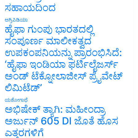
ಸಹಾಯದಿಂದ
ಅಗ್ರಿಪಿಡಿಯಾ
ಹೈಫಾ ಗುಂಪು ಭಾರತದಲ್ಲಿ
ಸಂಪೂರ್ಣ ಮಾಲೀಕತ್ವದ
ಉಪಕಂಪನಿಯನ್ನು ಪ್ರಾರಂಭಿಸಿದೆ:
‘ಹೈಫಾ ಇಂಡಿಯಾ ಫರ್ಟಿಲೈಜರ್ಸ್
ಅಂಡ್ ಟೆಕ್ನೋಲಾಜೀಸ್ ಪ್ರೈವೇಟ್
ಲಿಮಿಟೆಡ್’
ಯಶೋಗಾಥೆ
ಅಭಿಷೇಕ್ ತ್ಯಾಗಿ: ಮಹೀಂದ್ರಾ
ಅರ್ಜುನ್ 605 DI ಜೊತೆ ಹೊಸ
ಎತ್ತರಗಳಿಗೆ
ಯಶೋಗಾಥೆ