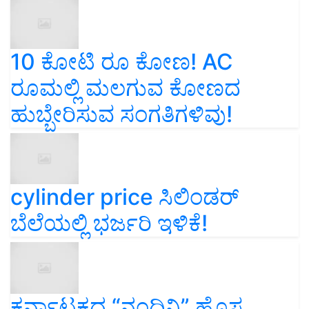
10 ಕೋಟಿ ರೂ ಕೋಣ! AC
ರೂಮಲ್ಲಿ ಮಲಗುವ ಕೋಣದ
ಹುಬ್ಬೇರಿಸುವ ಸಂಗತಿಗಳಿವು!
cylinder price ಸಿಲಿಂಡರ್‌
ಬೆಲೆಯಲ್ಲಿ ಭರ್ಜರಿ ಇಳಿಕೆ!
ಕರ್ನಾಟಕದ “ನಂದಿನಿ” ಹೊಸ