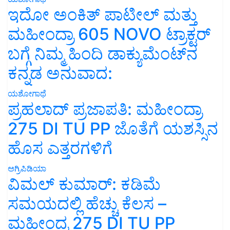
ಇದೋ ಅಂಕಿತ್ ಪಾಟೀಲ್ ಮತ್ತು
ಮಹೀಂದ್ರಾ 605 NOVO ಟ್ರಾಕ್ಟರ್
ಬಗ್ಗೆ ನಿಮ್ಮ ಹಿಂದಿ ಡಾಕ್ಯುಮೆಂಟ್‌ನ
ಕನ್ನಡ ಅನುವಾದ:
ಯಶೋಗಾಥೆ
ಪ್ರಹಲಾದ್ ಪ್ರಜಾಪತಿ: ಮಹೀಂದ್ರಾ
275 DI TU PP ಜೊತೆಗೆ ಯಶಸ್ಸಿನ
ಹೊಸ ಎತ್ತರಗಳಿಗೆ
ಅಗ್ರಿಪಿಡಿಯಾ
ವಿಮಲ್ ಕುಮಾರ್: ಕಡಿಮೆ
ಸಮಯದಲ್ಲಿ ಹೆಚ್ಚು ಕೆಲಸ –
ಮಹೀಂದ್ರ 275 DI TU PP