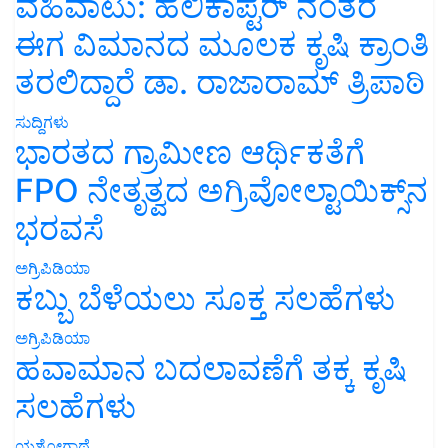
ಈಗ ವಿಮಾನದ ಮೂಲಕ ಕೃಷಿ ಕ್ರಾಂತಿ
ತರಲಿದ್ದಾರೆ ಡಾ. ರಾಜಾರಾಮ್ ತ್ರಿಪಾಠಿ
ಸುದ್ದಿಗಳು
ಭಾರತದ ಗ್ರಾಮೀಣ ಆರ್ಥಿಕತೆಗೆ
FPO ನೇತೃತ್ವದ ಅಗ್ರಿವೋಲ್ಟಾಯಿಕ್ಸ್‌ನ
ಭರವಸೆ
ಅಗ್ರಿಪಿಡಿಯಾ
ಕಬ್ಬು ಬೆಳೆಯಲು ಸೂಕ್ತ ಸಲಹೆಗಳು
ಅಗ್ರಿಪಿಡಿಯಾ
ಹವಾಮಾನ ಬದಲಾವಣೆಗೆ ತಕ್ಕ ಕೃಷಿ
ಸಲಹೆಗಳು
ಯಶೋಗಾಥೆ