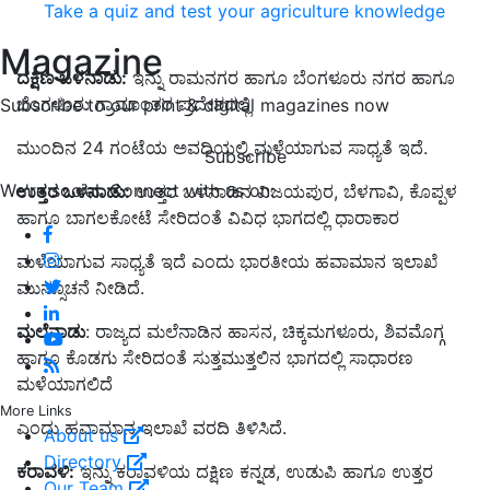
Take a quiz and test your agriculture knowledge
Magazine
ದಕ್ಷಿಣ ಒಳನಾಡು:
ಇನ್ನು ರಾಮನಗರ ಹಾಗೂ ಬೆಂಗಳೂರು ನಗರ ಹಾಗೂ
ಬೆಂಗಳೂರು ಗ್ರಾಮಾಂತರ ಪ್ರದೇಶದಲ್ಲಿ
Subscribe to our print & digital magazines now
ಮುಂದಿನ 24 ಗಂಟೆಯ ಅವಧಿಯಲ್ಲಿ ಮಳೆಯಾಗುವ ಸಾಧ್ಯತೆ ಇದೆ.
Subscribe
We're social. Connect with us on:
ಉತ್ತರ ಒಳನಾಡು:
ಉತ್ತರ ಒಳನಾಡಿನ ವಿಜಯಪುರ, ಬೆಳಗಾವಿ, ಕೊಪ್ಪಳ
ಹಾಗೂ ಬಾಗಲಕೋಟೆ ಸೇರಿದಂತೆ ವಿವಿಧ ಭಾಗದಲ್ಲಿ ಧಾರಾಕಾರ
ಮಳೆಯಾಗುವ ಸಾಧ್ಯತೆ ಇದೆ ಎಂದು ಭಾರತೀಯ ಹವಾಮಾನ ಇಲಾಖೆ
ಮುನ್ಸೂಚನೆ ನೀಡಿದೆ.
ಮಲೆನಾಡು
: ರಾಜ್ಯದ ಮಲೆನಾಡಿನ ಹಾಸನ, ಚಿಕ್ಕಮಗಳೂರು, ಶಿವಮೊಗ್ಗ
ಹಾಗೂ ಕೊಡಗು ಸೇರಿದಂತೆ ಸುತ್ತಮುತ್ತಲಿನ ಭಾಗದಲ್ಲಿ ಸಾಧಾರಣ
ಮಳೆಯಾಗಲಿದೆ
More Links
ಎಂದು ಹವಾಮಾನ ಇಲಾಖೆ ವರದಿ ತಿಳಿಸಿದೆ.
About us
Directory
ಕರಾವಳಿ:
ಇನ್ನು ಕರಾವಳಿಯ ದಕ್ಷಿಣ ಕನ್ನಡ, ಉಡುಪಿ ಹಾಗೂ ಉತ್ತರ
Our Team