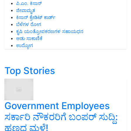
ಪಿ.ಎಂ. ಕಿಸಾನ್
ಜೀವಾಮೃತ
ಕಿಸಾನ್ ಕ್ರೇಡಿಟ್ ಕಾರ್ಡ್
ಬೆಳೆಗಳ ರೋಗ
ಕೃಷಿ ಯಂತ್ರೋಪಕರಣಗಳ ಸಹಾಯಧನ
ಆಡು ಸಾಕಾಣಿಕೆ
ಉದ್ಯೋಗ
Top Stories
Government Employees
ಸರ್ಕಾರಿ ನೌಕರರಿಗೆ ಬಂಪರ್‌ ಸುದ್ದಿ:
ಹಣದ ಮಳೆ!