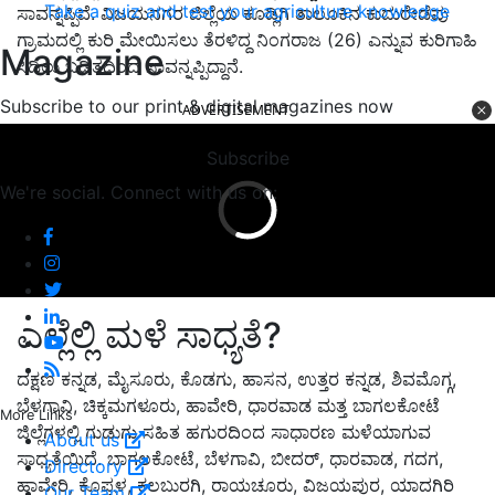
Take a quiz and test your agriculture knowledge
ಸಾವನ್ನಪ್ಪಿವೆ. ವಿಜಯನಗರ ಜಿಲ್ಲೆಯ ಕೂಡ್ಲಿಗಿ ತಾಲೂಕಿನ ಕುದುರೇಡೆಪು
ಗ್ರಾಮದಲ್ಲಿ ಕುರಿ ಮೇಯಿಸಲು ತೆರಳಿದ್ದ ನಿಂಗರಾಜ (26) ಎನ್ನುವ ಕುರಿಗಾಹಿ
Magazine
ಸಿಡಿಲು ಬಡಿತದಿಂದ ಸಾವನ್ನಪ್ಪಿದ್ದಾನೆ.
Subscribe to our print & digital magazines now
ADVERTISEMENT
Subscribe
We're social. Connect with us on:
ಎಲ್ಲೆಲ್ಲಿ ಮಳೆ ಸಾಧ್ಯತೆ?
ದಕ್ಷಣ ಕನ್ನಡ, ಮೈಸೂರು, ಕೊಡಗು, ಹಾಸನ, ಉತ್ತರ ಕನ್ನಡ, ಶಿವಮೊಗ್ಗ,
ಬೆಳಗಾವಿ, ಚಿಕ್ಕಮಗಳೂರು, ಹಾವೇರಿ, ಧಾರವಾಡ ಮತ್ತ ಬಾಗಲಕೋಟೆ
More Links
ಜಿಲ್ಲೆಗಳಲ್ಲಿ ಗುಡುಗು ಸಹಿತ ಹಗುರದಿಂದ ಸಾಧಾರಣ ಮಳೆಯಾಗುವ
About us
ಸಾಧ್ಯತೆಯಿದೆ. ಬಾಗಲಕೋಟೆ, ಬೆಳಗಾವಿ, ಬೀದರ್‌, ಧಾರವಾಡ, ಗದಗ,
Directory
ಹಾವೇರಿ, ಕೊಪ್ಪಳ, ಕಲಬುರಗಿ, ರಾಯಚೂರು, ವಿಜಯಪುರ, ಯಾದಗಿರಿ
Our Team