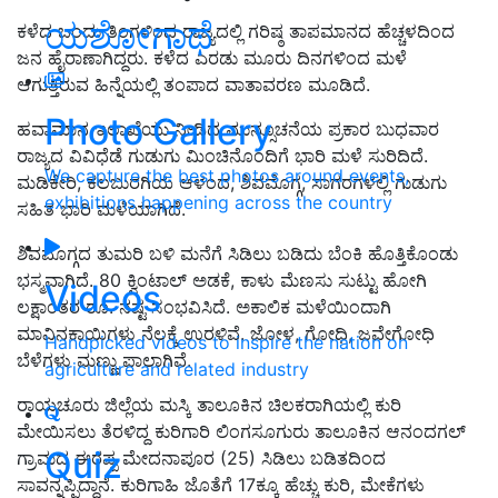
ಯಶೋಗಾಥೆ
ಕಳೆದ ಒಂದು ತಿಂಗಳಿಂದ ರಾಜ್ಯದಲ್ಲಿ ಗರಿಷ್ಠ ತಾಪಮಾನದ ಹೆಚ್ಚಳದಿಂದ
ಜನ ಹೈರಾಣಾಗಿದ್ದರು. ಕಳೆದ ಎರಡು ಮೂರು ದಿನಗಳಿಂದ ಮಳೆ
ಆಗುತ್ತಿರುವ ಹಿನ್ನೆಯಲ್ಲಿ ತಂಪಾದ ವಾತಾವರಣ ಮೂಡಿದೆ.
Photo Gallery
ಹವಾಮಾನ ಇಲಾಖೆಯು ನೀಡಿದ ಮುನ್ಸೂಚನೆಯ ಪ್ರಕಾರ ಬುಧವಾರ
ರಾಜ್ಯದ ವಿವಿಧೆಡೆ ಗುಡುಗು ಮಿಂಚಿನೊಂದಿಗೆ ಭಾರಿ ಮಳೆ ಸುರಿದಿದೆ.
We capture the best photos around events,
ಮಡಿಕೇರಿ, ಕಲಬುರಗಿಯ ಆಳಂದ, ಶಿವಮೊಗ್ಗ, ಸಾಗರಗಳಲ್ಲಿ ಗುಡುಗು
exhibitions happening across the country
ಸಹಿತ ಭಾರಿ ಮಳೆಯಾಗಿದೆ.
ಶಿವಮೊಗ್ಗದ ತುಮರಿ ಬಳಿ ಮನೆಗೆ ಸಿಡಿಲು ಬಡಿದು ಬೆಂಕಿ ಹೊತ್ತಿಕೊಂಡು
ಭಸ್ಮವಾಗಿದೆ. 80 ಕ್ವಿಂಟಾಲ್‌ ಅಡಕೆ, ಕಾಳು ಮೆಣಸು ಸುಟ್ಟು ಹೋಗಿ
Videos
ಲಕ್ಷಾಂತರ ರೂ. ನಷ್ಟ ಸಂಭವಿಸಿದೆ. ಅಕಾಲಿಕ ಮಳೆಯಿಂದಾಗಿ
ಮಾವಿನಕಾಯಿಗಳು ನೆಲಕ್ಕೆ ಉರಳಿವೆ. ಜೋಳ, ಗೋಧಿ, ಜವೇಗೋಧಿ
Handpicked videos to inspire the nation on
ಬೆಳೆಗಳು ಮಣ್ಣು ಪಾಲಾಗಿವೆ.
agriculture and related industry
ರಾಯಚೂರು ಜಿಲ್ಲೆಯ ಮಸ್ಕಿ ತಾಲೂಕಿನ ಚಿಲಕರಾಗಿಯಲ್ಲಿ ಕುರಿ
ಮೇಯಿಸಲು ತೆರಳಿದ್ದ ಕುರಿಗಾರಿ ಲಿಂಗಸೂಗುರು ತಾಲೂಕಿನ ಆನಂದಗಲ್
Quiz
ಗ್ರಾಮದ ಈರಪ್ಪ ಮೇದನಾಪೂರ (25) ಸಿಡಿಲು ಬಡಿತದಿಂದ
ಸಾವನ್ನಪ್ಪಿದ್ದಾನೆ. ಕುರಿಗಾಹಿ ಜೊತೆಗೆ 17ಕ್ಕೂ ಹೆಚ್ಚು ಕುರಿ, ಮೇಕೆಗಳು