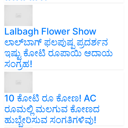
Lalbagh Flower Show
ಲಾಲ್‌ಬಾಗ್ ಫಲಪುಷ್ಪ ಪ್ರದರ್ಶನ
ಇಷ್ಟು ಕೋಟಿ ರೂಪಾಯಿ ಆದಾಯ
ಸಂಗ್ರಹ!
10 ಕೋಟಿ ರೂ ಕೋಣ! AC
ರೂಮಲ್ಲಿ ಮಲಗುವ ಕೋಣದ
ಹುಬ್ಬೇರಿಸುವ ಸಂಗತಿಗಳಿವು!