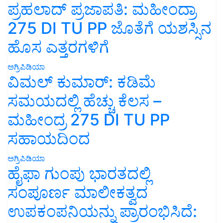
ಪ್ರಹಲಾದ್ ಪ್ರಜಾಪತಿ: ಮಹೀಂದ್ರಾ
275 DI TU PP ಜೊತೆಗೆ ಯಶಸ್ಸಿನ
ಹೊಸ ಎತ್ತರಗಳಿಗೆ
ಅಗ್ರಿಪಿಡಿಯಾ
ವಿಮಲ್ ಕುಮಾರ್: ಕಡಿಮೆ
ಸಮಯದಲ್ಲಿ ಹೆಚ್ಚು ಕೆಲಸ –
ಮಹೀಂದ್ರ 275 DI TU PP
ಸಹಾಯದಿಂದ
ಅಗ್ರಿಪಿಡಿಯಾ
ಹೈಫಾ ಗುಂಪು ಭಾರತದಲ್ಲಿ
ಸಂಪೂರ್ಣ ಮಾಲೀಕತ್ವದ
ಉಪಕಂಪನಿಯನ್ನು ಪ್ರಾರಂಭಿಸಿದೆ: