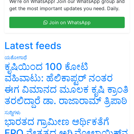
We're on WhatsApp! Join our WhatsApp group and
get the most important updates you need. Daily.
Join on WhatsApp
Latest feeds
ಯಶೋಗಾಥೆ
ಕೃಷಿಯಿಂದ 100 ಕೋಟಿ
ವಹಿವಾಟು: ಹೆಲಿಕಾಪ್ಟರ್ ನಂತರ
ಈಗ ವಿಮಾನದ ಮೂಲಕ ಕೃಷಿ ಕ್ರಾಂತಿ
ತರಲಿದ್ದಾರೆ ಡಾ. ರಾಜಾರಾಮ್ ತ್ರಿಪಾಠಿ
ಸುದ್ದಿಗಳು
ಭಾರತದ ಗ್ರಾಮೀಣ ಆರ್ಥಿಕತೆಗೆ
FPO ನೇತೃತ್ವದ ಅಗ್ರಿವೋಲ್ಟಾಯಿಕ್ಸ್‌ನ