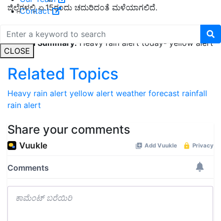
ಜಿಲ್ಲೆಗಳಲ್ಲಿ ಏ.15ರಂದು ಚದುರಿದಂತೆ ಮಳೆಯಾಗಲಿದೆ.
Contact
Published On:
15 April 2021, 09:53 AM
English Summary:
Heavy rain alert today- yellow alert
CLOSE
Related Topics
Heavy rain alert
yellow alert
weather forecast
rainfall
rain alert
Share your comments