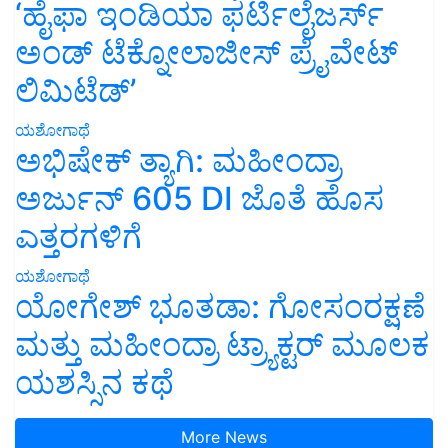
‘ಹೈಫಾ ಇಂಡಿಯಾ ಫರ್ಟಿಲೈಜರ್ಸ್
ಅಂಡ್ ಟೆಕ್ನೋಲಾಜೀಸ್ ಪ್ರೈವೇಟ್
ಲಿಮಿಟೆಡ್’
ಯಶೋಗಾಥೆ
ಅಭಿಷೇಕ್ ತ್ಯಾಗಿ: ಮಹೀಂದ್ರಾ
ಅರ್ಜುನ್ 605 DI ಜೊತೆ ಹೊಸ
ಎತ್ತರಗಳಿಗೆ
ಯಶೋಗಾಥೆ
ಯೋಗೇಶ್ ಭೂತಡಾ: ಗೋಸಂರಕ್ಷಣೆ
ಮತ್ತು ಮಹೀಂದ್ರಾ ಟ್ರ್ಯಾಕ್ಟರ್ ಮೂಲಕ
ಯಶಸ್ಸಿನ ಕಥೆ
More News