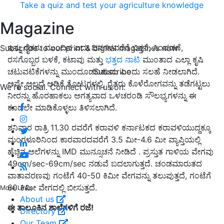
Take a quiz and test your agriculture knowledge
Magazine
ಇನ್ನು ರೈತರು ಮುಂದಿನ ಐದು ದಿನಗಳವರೆಗೆ ಬಿತ್ತನೆ, ಸಿಂಪಡಣೆ,
Subscribe to our print & digital magazines now
ರಸಗೊಬ್ಬರ ಬಳಕೆ, ಕಟಾವು ಮತ್ತು
ಭತ್ತದ ನಾಟಿ
ಮುಂತಾದ ಎಲ್ಲಾ ಕೃಷಿ
Subscribe
ಚಟುವಟಿಕೆಗಳನ್ನು ಮುಂದೂಡಬಹುದು ಎಂದು ಸಲಹೆ ನೀಡಲಾಗಿದೆ.
ಅಷ್ಟೇ ಅಲ್ಲದೆ ಅಡಿಕೆ ತೋಟಗಳಲ್ಲಿ, ರೈತರು ಕೊಳೆರೋಗವನ್ನು ತಡೆಗಟ್ಟಲು
We're social. Connect with us on:
ನೀರನ್ನು ಹೊರಹಾಕಲು ಅಗತ್ಯವಾದ ಒಳಚರಂಡಿ ಸೌಲಭ್ಯಗಳನ್ನು ಈ
ಕೂಡಲೇ ಮಾಡಿಕೊಳ್ಳಲು ತಿಳಿಸಲಾಗಿದೆ.
ಶನಿವಾರ ರಾತ್ರಿ 11.30 ರವರೆಗೆ ಕರಾವಳಿ ಕರ್ನಾಟಕದ ಕರಾವಳಿಯುದ್ದಕ್ಕೂ
ಮಂಗಳೂರಿನಿಂದ ಕಾರವಾರದವರೆಗೆ 3.5 ಮೀ-4.6 ಮೀ ವ್ಯಾಪ್ತಿಯಲ್ಲಿ
ಹೆಚ್ಚಿನ ಅಲೆಗಳನ್ನು IMD ಮುನ್ಸೂಚನೆ ನೀಡಿದೆ . ಪ್ರಸ್ತುತ ಗಾಳಿಯ ವೇಗವು
49cm/sec-69cm/sec ನಡುವೆ ಬದಲಾಗುತ್ತದೆ. ಚಂಡಮಾರುತದ
ವಾತಾವರಣವು ಗಂಟೆಗೆ 40-50 ಕಿಮೀ ವೇಗವನ್ನು ತಲುಪುತ್ತದೆ, ಗಂಟೆಗೆ
60 ಕಿಮೀ ವೇಗದಲ್ಲಿ ಬೀಸುತ್ತದೆ.
More Links
About us
ಈ ತಾಲೂಕಿನ ಶಾಲೆಗಳಿಗೆ ರಜೆ!
Directory
Our Team