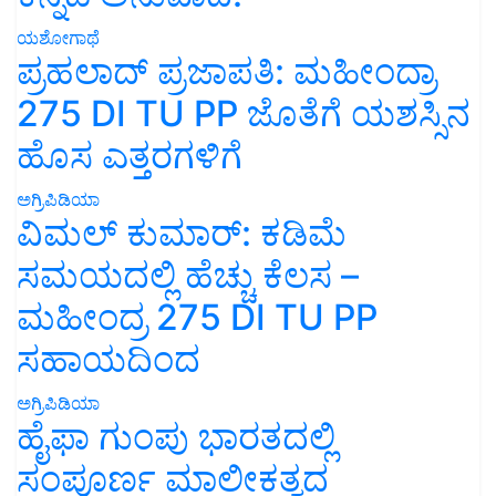
ಯಶೋಗಾಥೆ
ಪ್ರಹಲಾದ್ ಪ್ರಜಾಪತಿ: ಮಹೀಂದ್ರಾ
275 DI TU PP ಜೊತೆಗೆ ಯಶಸ್ಸಿನ
ಹೊಸ ಎತ್ತರಗಳಿಗೆ
ಅಗ್ರಿಪಿಡಿಯಾ
ವಿಮಲ್ ಕುಮಾರ್: ಕಡಿಮೆ
ಸಮಯದಲ್ಲಿ ಹೆಚ್ಚು ಕೆಲಸ –
ಮಹೀಂದ್ರ 275 DI TU PP
ಸಹಾಯದಿಂದ
ಅಗ್ರಿಪಿಡಿಯಾ
ಹೈಫಾ ಗುಂಪು ಭಾರತದಲ್ಲಿ
ಸಂಪೂರ್ಣ ಮಾಲೀಕತ್ವದ