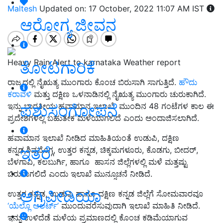
Maltesh
Updated on: 17 October, 2022 11:07 AM IST
ಆರೋಗ್ಯ ಜೀವನ
Heavy Rain Alert to karnataka Weather report
ತೋಟಗಾರಿಕೆ
ರಾಜ್ಯದಲ್ಲಿ ನೈಋತ್ಯ ಮುಂಗಾರು ಕೊಂಚ ಬಿರುಸಾಗಿ ಸಾಗುತ್ತಿದೆ.
ಹೌದು
ಕರಾವಳಿ
ಮತ್ತು ದಕ್ಷಿಣ ಒಳನಾಡಿನಲ್ಲಿ ನೈಋತ್ಯ ಮುಂಗಾರು ಚುರುಕಾಗಿದೆ.
ಪಶುಸಂಗೋಪನೆ
ಇನ್ನು ಭಾರತೀಯ ಹವಾಮಾನ ಇಲಾಖೆ ಮುಂದಿನ 48 ಗಂಟೆಗಳ ಕಾಲ ಈ
ಪ್ರದೇಶಗಳಲ್ಲಿ ಬಹುತೇಕ ಮಳೆಯಾಗಲಿದೆ ಎಂದು ಅಂದಾಜಿಸಲಾಗಿದೆ.
ಹವಾಮಾನ ಇಲಾಖೆ ನೀಡಿದ ಮಾಹಿತಿಯಂತೆ ಉಡುಪಿ, ದಕ್ಷಿಣ
ಇತರೆ
ಕನ್ನಡ,ಶಿವಮೊಗ್ಗ, ಉತ್ತರ ಕನ್ನಡ, ಚಿಕ್ಕಮಗಳೂರು, ಕೊಡಗು, ಬೀದರ್,
ಬೆಳಗಾವಿ, ಕಲಬುರ್ಗಿ, ಹಾಗೂ ಹಾಸನ ಜಿಲ್ಲೆಗಳಲ್ಲಿ ಮಳೆ ಮತ್ತಷ್ಟು
ಬಿರುಸಾಗಲಿದೆ ಎಂದು ಇಲಾಖೆ ಮುನ್ಸೂಚನೆ ನೀಡಿದೆ.
ಅಗ್ರಿಪೀಡಿಯಾ
ಉತ್ತರ ಕನ್ನಡ, ಉಡುಪಿ ಹಾಗೂ ದಕ್ಷಿಣ ಕನ್ನಡ ಜಿಲ್ಲೆಗೆ ಸೋಮವಾರವೂ
‘ಯೆಲ್ಲೊ ಅಲರ್ಟ್’
ಮುಂದುವರೆಸುವುದಾಗಿ ಇಲಾಖೆ ಮಾಹಿತಿ ನೀಡಿದೆ.
ಇನ್ನು ಉಳಿದೆಡೆ ಮಳೆಯ ಪ್ರಮಾಣದಲ್ಲಿ ಕೊಂಚ ಕಡಿಮೆಯಾಗುವ