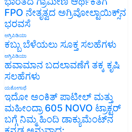
ಭಾರತದ ಗ್ರಾಮೀಣ ಆರ್ಥಿಕತೆಗೆ
FPO ನೇತೃತ್ವದ ಅಗ್ರಿವೋಲ್ಟಾಯಿಕ್ಸ್‌ನ
ಭರವಸೆ
ಅಗ್ರಿಪಿಡಿಯಾ
ಕಬ್ಬು ಬೆಳೆಯಲು ಸೂಕ್ತ ಸಲಹೆಗಳು
ಅಗ್ರಿಪಿಡಿಯಾ
ಹವಾಮಾನ ಬದಲಾವಣೆಗೆ ತಕ್ಕ ಕೃಷಿ
ಸಲಹೆಗಳು
ಯಶೋಗಾಥೆ
ಇದೋ ಅಂಕಿತ್ ಪಾಟೀಲ್ ಮತ್ತು
ಮಹೀಂದ್ರಾ 605 NOVO ಟ್ರಾಕ್ಟರ್
ಬಗ್ಗೆ ನಿಮ್ಮ ಹಿಂದಿ ಡಾಕ್ಯುಮೆಂಟ್‌ನ
ಕನ್ನಡ ಅನುವಾದ: