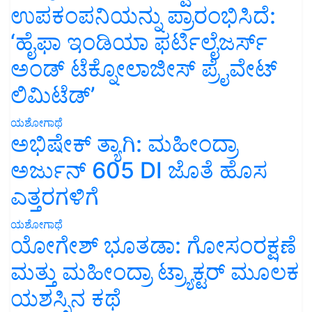
ಉಪಕಂಪನಿಯನ್ನು ಪ್ರಾರಂಭಿಸಿದೆ:
‘ಹೈಫಾ ಇಂಡಿಯಾ ಫರ್ಟಿಲೈಜರ್ಸ್
ಅಂಡ್ ಟೆಕ್ನೋಲಾಜೀಸ್ ಪ್ರೈವೇಟ್
ಲಿಮಿಟೆಡ್’
ಯಶೋಗಾಥೆ
ಅಭಿಷೇಕ್ ತ್ಯಾಗಿ: ಮಹೀಂದ್ರಾ
ಅರ್ಜುನ್ 605 DI ಜೊತೆ ಹೊಸ
ಎತ್ತರಗಳಿಗೆ
ಯಶೋಗಾಥೆ
ಯೋಗೇಶ್ ಭೂತಡಾ: ಗೋಸಂರಕ್ಷಣೆ
ಮತ್ತು ಮಹೀಂದ್ರಾ ಟ್ರ್ಯಾಕ್ಟರ್ ಮೂಲಕ
ಯಶಸ್ಸಿನ ಕಥೆ