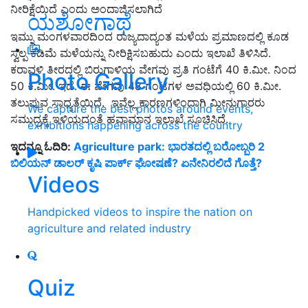
ನೀರಿಕ್ಷೆಯಿದೆ ಎಂದು ಅಂದಾಜಿಸಲಾಗಿದೆ
ಯಶೋಗಾಥೆ
ಇಮ್ನು ಮಂಗಳವಾರದಿಂದ ರಾಜ್ಯದಾದ್ಯಂತ ಮಳೆಯ ಪ್ರಮಾಣದಲ್ಲಿ ಕೂಡ
ಸ್ವಲ್ಪ ಕಡಿಮೆ ಮಳೆಯನ್ನು ನೀರಿಕ್ಷಿಸಬಹುದು ಎಂದು ಇಲಾಖೆ ತಿಳಿಸಿದೆ.
ಕರಾವಳಿ ತೀರದಲ್ಲಿ ಬಿರುಗಾಳಿಯ ವೇಗವು ಪ್ರತಿ ಗಂಟೆಗೆ 40 ಕಿ.ಮೀ. ನಿಂದ
Photo Gallery
50 ಕಿ.ಮೀ. ಇದೆ. ಈ ವೇಗವು 48 ಗಂಟೆಗಳ ಅವಧಿಯಲ್ಲಿ 60 ಕಿ.ಮೀ.
ತಲುಪುವ ಸಾಧ್ಯತೆಯಿದೆ. ಇವೆಲ್ಲ ಕಾರಣಗಳಿಂದಾಗಿ ಮೀನುಗಾರರು
We capture the best photos around events,
ಸಮುದ್ರಕ್ಕೆ ಇಳಿಯದಂತೆ ಹವಾಮಾನ ಇಲಾಖೆ ಸೂಚಿಸಿದೆ.
exhibitions happening across the country
ಇದನ್ನೂ ಓದಿರಿ:
Agriculture park: ಭಾರತದಲ್ಲಿ ಬರೋಬ್ಬರಿ 2
ಬಿಲಿಯನ್‌ ಡಾಲರ್‌ ಕೃಷಿ ಪಾರ್ಕ್ ಘೋಷಣೆ? ಏನೇನಿರಲಿದೆ ಗೊತ್ತೆ?
Videos
Handpicked videos to inspire the nation on
agriculture and related industry
Quiz