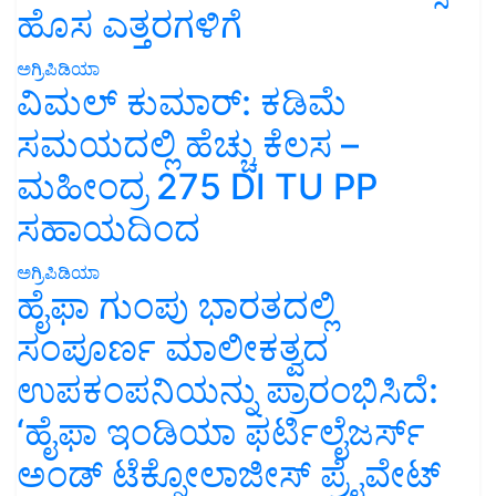
ಹೊಸ ಎತ್ತರಗಳಿಗೆ
ಅಗ್ರಿಪಿಡಿಯಾ
ವಿಮಲ್ ಕುಮಾರ್: ಕಡಿಮೆ
ಸಮಯದಲ್ಲಿ ಹೆಚ್ಚು ಕೆಲಸ –
ಮಹೀಂದ್ರ 275 DI TU PP
ಸಹಾಯದಿಂದ
ಅಗ್ರಿಪಿಡಿಯಾ
ಹೈಫಾ ಗುಂಪು ಭಾರತದಲ್ಲಿ
ಸಂಪೂರ್ಣ ಮಾಲೀಕತ್ವದ
ಉಪಕಂಪನಿಯನ್ನು ಪ್ರಾರಂಭಿಸಿದೆ:
‘ಹೈಫಾ ಇಂಡಿಯಾ ಫರ್ಟಿಲೈಜರ್ಸ್
ಅಂಡ್ ಟೆಕ್ನೋಲಾಜೀಸ್ ಪ್ರೈವೇಟ್