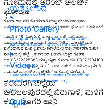
ಗೋವಾದಲ್ಲಿ ಆರೆಂಜ್ ಅಲರ್ಟ್
ಯಶೋಗಾಥೆ
ಘೋಷಣೆ
ಗೋವಾ ರಾಜ್ಯದಲ್ಲಿ ಸೋಮವಾರ ಮತ್ತು ಮಂಗಳವಾರ ಭಾರಿ
Photo Gallery
ಮಳೆಯಾಗುವ ಸಾಧ್ಯತೆಯಿದ್ದು ಆರೆಂಜ್ ಅಲರ್ಟ್ ಘೋಷಣೆ ಮಾಡಲಾಗಿದೆ.
ಮುಂದಿನ 48 ಗಂಟೆಗಳಲ್ಲಿ ರಾಜ್ಯಾದ್ಯಂತ ಭಾರಿ ಮಳೆಯಾಗುವ
We capture the best photos around events,
ಮುನ್ಸೂಚನೆಯನ್ನು ಹವಾಮಾನ ಇಲಾಖೆ ನೀಡಿದೆ. ರಾಜ್ಯದಲ್ಲಿ ಭಾರಿ
exhibitions happening across the country
ಮಳೆಯಾಗುವ ಮುನ್ಸೂಚನೆಯ ಹಿನ್ನೆಲೆಯಲ್ಲಿ ರಾಜ್ಯ ಸರ್ಕಾರವು ತುರ್ತು
ಪರಿಸ್ಥಿತಿಯಲ್ಲಿ ಹೆಲ್ಪ್ಲೈನ್ ನಂಬರ್ ನೀಡಿದೆ. ಉತ್ತರ ಗೋವಾ
ದೂ-08322225383 ಮತ್ತು ದಕ್ಷಿಣ ಗೋವಾ ದೂ-08322794100
Videos
ದೂರವಾಣಿ ಸಂಖ್ಯೆಯನ್ನು ಸಂಪರ್ಕಿಸಬಹುದಾಗಿದೆ ಎಂದು ಮುಖ್ಯಮಂತ್ರಿ
ಪ್ರಮೋದ್‌ ಸಾವಂತ್ ತಮ್ಮ ಟ್ವೀಟರ್ ಖಾತೆಯಲ್ಲಿ ಹೇಳಿದ್ದಾರೆ.
Handpicked videos to inspire the nation on
ಕಲಬುರಗಿ ಜಿಲ್ಲೆಯ
agriculture and related industry
ಅಫಜಲಪುರದಲ್ಲಿ ಬಿರುಗಾಳಿ, ಮಳೆಗೆ
ಕಬ್ಬು, ತೊಗರಿ ಹಾನಿ
Quiz