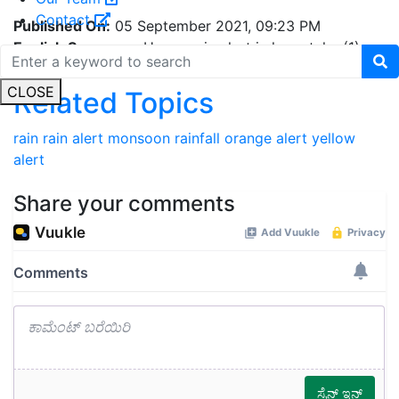
Contact
Published On:
05 September 2021, 09:23 PM
English Summary:
Heavy rain alert in karnataka (1)
CLOSE
Related Topics
rain
rain alert
monsoon
rainfall
orange alert
yellow
alert
Share your comments