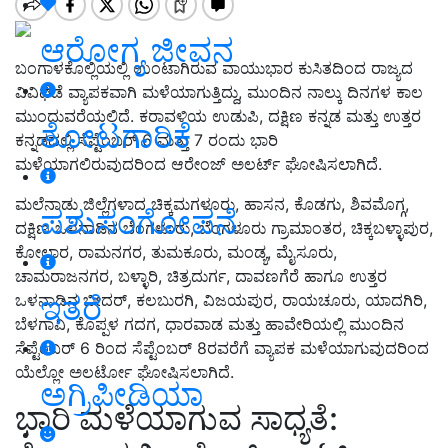
ಆರೋಗ್ಯ ಜೀವನ
ಬಂಗಾಳಕೊಲ್ಲಿಯಲ್ಲಿ ಉಂಟಾಗಿರುವ ವಾಯುಭಾರ ಕುಸಿತದಿಂದ ರಾಜ್ಯದ
ವಿವಿಧೆಡೆ ವ್ಯಾಪಕವಾಗಿ ಮಳೆಯಾಗುತ್ತಿದ್ದು, ಮುಂದಿನ ನಾಲ್ಕು ದಿನಗಳ ಕಾಲ
ಮುಂದುವರೆಯಲಿದೆ. ಕರಾವಳಿಯ ಉಡುಪಿ, ದಕ್ಷಿಣ ಕನ್ನಡ ಮತ್ತು ಉತ್ತರ
ತೋಟಗಾರಿಕೆ
ಕನ್ನಡದಲ್ಲಿ ಸೆಪ್ಟೆಂಬರ್ 6 ಮತ್ತು 7 ರಂದು ಭಾರಿ
ಮಳೆಯಾಗಲಿರುವುದರಿಂದ ಆರೇಂಜ್ ಅಲರ್ಟ್ ಘೋಷಿಸಲಾಗಿದೆ.
ಮಲೆನಾಡು ಜಿಲ್ಲೆಗಳಾದ ಚಿಕ್ಕಮಗಳೂರು, ಹಾಸನ, ಕೊಡಗು, ಶಿವಮೊಗ್ಗ,
ಪಶುಸಂಗೋಪನೆ
ದಕ್ಷಿಣ ಒಳನಾಡಿನ ಬೆಂಗಳೂರು, ಬೆಂಗಳೂರು ಗ್ರಾಮಾಂತರ, ಚಿಕ್ಕಬಳ್ಳಾಪುರ,
ಕೋಲಾರ, ರಾಮನಗರ, ತುಮಕೂರು, ಮಂಡ್ಯ, ಮೈಸೂರು,
ಚಾಮರಾಜನಗರ, ಬಳ್ಳಾರಿ, ಚಿತ್ರದುರ್ಗ, ದಾವಣಗೆರೆ ಹಾಗೂ ಉತ್ತರ
ಇತರೆ
ಒಳನಾಡಿನ ಬೀದರ್, ಕಲಬುರಗಿ, ವಿಜಯಪುರ, ರಾಯಚೂರು, ಯಾದಗಿರಿ,
ಬೆಳಗಾವಿ, ಕೊಪ್ಪಳ ಗದಗ, ಧಾರವಾಡ ಮತ್ತು ಹಾವೇರಿಯಲ್ಲಿ ಮುಂದಿನ
ಸೆಪ್ಟೆಂಬರ್ 6 ರಿಂದ ಸೆಪ್ಟೆಂಬರ್ 8ರವರೆಗೆ ವ್ಯಾಪಕ ಮಳೆಯಾಗುವುದರಿಂದ
ಯೆಲ್ಲೋ ಅಲರ್ಟೋ ಘೋಷಿಸಲಾಗಿದೆ.
ಅಗ್ರಿಪೀಡಿಯಾ
ಭಾರಿ ಮಳೆಯಾಗುವ ಸಾಧ್ಯತೆ: