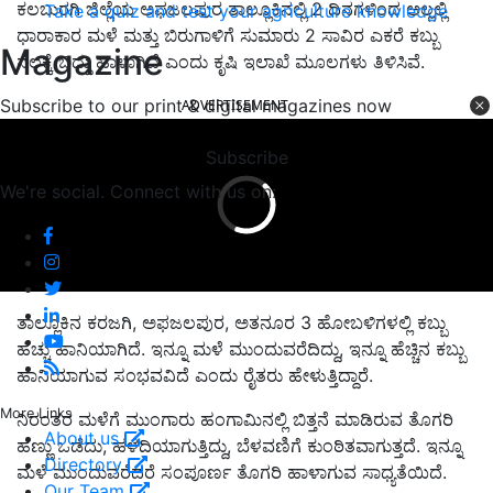
ಕಲಬುರಗಿ ಜಿಲ್ಲೆಯ ಅಫಜಲಪುರ ತಾಲ್ಲೂಕಿನಲ್ಲಿ 2 ದಿನಗಳಿಂದ ಅಲ್ಲಲ್ಲಿ
Take a quiz and test your agriculture knowledge
ಧಾರಾಕಾರ ಮಳೆ ಮತ್ತು ಬಿರುಗಾಳಿಗೆ ಸುಮಾರು 2 ಸಾವಿರ ಎಕರೆ ಕಬ್ಬು
Magazine
ನೆಲಕ್ಕೆ ಬಿದ್ದು ಹಾಳಾಗಿದೆ ಎಂದು ಕೃಷಿ ಇಲಾಖೆ ಮೂಲಗಳು ತಿಳಿಸಿವೆ.
Subscribe to our print & digital magazines now
ADVERTISEMENT
Subscribe
We're social. Connect with us on:
ತಾಲ್ಲೂಕಿನ ಕರಜಗಿ, ಅಫಜಲಪುರ, ಅತನೂರ 3 ಹೋಬಳಿಗಳಲ್ಲಿ ಕಬ್ಬು
ಹೆಚ್ಚು ಹಾನಿಯಾಗಿದೆ. ಇನ್ನೂ ಮಳೆ ಮುಂದುವರೆದಿದ್ದು, ಇನ್ನೂ ಹೆಚ್ಚಿನ ಕಬ್ಬು
ಹಾನಿಯಾಗುವ ಸಂಭವವಿದೆ ಎಂದು ರೈತರು ಹೇಳುತ್ತಿದ್ದಾರೆ.
More Links
ನಿರಂತರ ಮಳೆಗೆ ಮುಂಗಾರು ಹಂಗಾಮಿನಲ್ಲಿ ಬಿತ್ತನೆ ಮಾಡಿರುವ ತೊಗರಿ
About us
ಹಣ್ಣು ಒಡೆದು, ಹಳದಿಯಾಗುತ್ತಿದ್ದು, ಬೆಳವಣಿಗೆ ಕುಂಠಿತವಾಗುತ್ತದೆ. ಇನ್ನೂ
Directory
ಮಳೆ ಮುಂದುವರೆದರೆ ಸಂಪೂರ್ಣ ತೊಗರಿ ಹಾಳಾಗುವ ಸಾಧ್ಯತೆಯಿದೆ.
Our Team