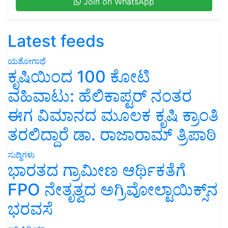
Join on WhatsApp
Latest feeds
ಯಶೋಗಾಥೆ
ಕೃಷಿಯಿಂದ 100 ಕೋಟಿ
ವಹಿವಾಟು: ಹೆಲಿಕಾಪ್ಟರ್ ನಂತರ
ಈಗ ವಿಮಾನದ ಮೂಲಕ ಕೃಷಿ ಕ್ರಾಂತಿ
ತರಲಿದ್ದಾರೆ ಡಾ. ರಾಜಾರಾಮ್ ತ್ರಿಪಾಠಿ
ಸುದ್ದಿಗಳು
ಭಾರತದ ಗ್ರಾಮೀಣ ಆರ್ಥಿಕತೆಗೆ
FPO ನೇತೃತ್ವದ ಅಗ್ರಿವೋಲ್ಟಾಯಿಕ್ಸ್‌ನ
ಭರವಸೆ