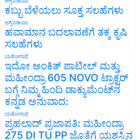
ಅಗ್ರಿಪಿಡಿಯಾ
ಕಬ್ಬು ಬೆಳೆಯಲು ಸೂಕ್ತ ಸಲಹೆಗಳು
ಅಗ್ರಿಪಿಡಿಯಾ
ಹವಾಮಾನ ಬದಲಾವಣೆಗೆ ತಕ್ಕ ಕೃಷಿ
ಸಲಹೆಗಳು
ಯಶೋಗಾಥೆ
ಇದೋ ಅಂಕಿತ್ ಪಾಟೀಲ್ ಮತ್ತು
ಮಹೀಂದ್ರಾ 605 NOVO ಟ್ರಾಕ್ಟರ್
ಬಗ್ಗೆ ನಿಮ್ಮ ಹಿಂದಿ ಡಾಕ್ಯುಮೆಂಟ್‌ನ
ಕನ್ನಡ ಅನುವಾದ:
ಯಶೋಗಾಥೆ
ಪ್ರಹಲಾದ್ ಪ್ರಜಾಪತಿ: ಮಹೀಂದ್ರಾ
275 DI TU PP ಜೊತೆಗೆ ಯಶಸ್ಸಿನ