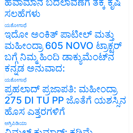
ಹವಾಮಾನ ಬದಲಾವಣೆಗೆ ತಕ್ಕ ಕೃಷಿ
ಸಲಹೆಗಳು
ಯಶೋಗಾಥೆ
ಇದೋ ಅಂಕಿತ್ ಪಾಟೀಲ್ ಮತ್ತು
ಮಹೀಂದ್ರಾ 605 NOVO ಟ್ರಾಕ್ಟರ್
ಬಗ್ಗೆ ನಿಮ್ಮ ಹಿಂದಿ ಡಾಕ್ಯುಮೆಂಟ್‌ನ
ಕನ್ನಡ ಅನುವಾದ:
ಯಶೋಗಾಥೆ
ಪ್ರಹಲಾದ್ ಪ್ರಜಾಪತಿ: ಮಹೀಂದ್ರಾ
275 DI TU PP ಜೊತೆಗೆ ಯಶಸ್ಸಿನ
ಹೊಸ ಎತ್ತರಗಳಿಗೆ
ಅಗ್ರಿಪಿಡಿಯಾ
ವಿಮಲ್ ಕುಮಾರ್: ಕಡಿಮೆ