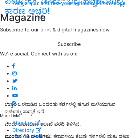
ಪೆಟ್ರೋಲ್‌, ಡಿಸೇಲ್‌ ಬೆಲೆ ಹೆಚ್ಚಳವಾಗಿಲ್ಲ
Take a quiz and test your agriculture knowledge
ಕಾರಣ ಅಚ್ಚರಿ!
Magazine
Subscribe to our print & digital magazines now
Subscribe
We're social. Connect with us on:
ಉತ್ತರ ಒಳನಾಡಿನ ಒಂದೆರಡು ಕಡೆಗಳಲ್ಲಿ ಹಗುರ ಮಳೆಯಾಗುವ
ಬಹಳಷ್ಟು ಸಾಧ್ಯತೆ ಇದೆ
More Links
About us
ಎಂದು ಹವಾಮಾನ ಇಲಾಖೆ ವರದಿ ತಿಳಿಸಿದೆ.
Directory
ಮುಂದಿನ 48 ಘಂಟೆಗಳು:
ಕರಾವಳಿಯ ಕೆಲವು ಸ್ಥಳಗಳಲ್ಲಿ ಮತ್ತು ದಕ್ಷಿಣ
Our Team