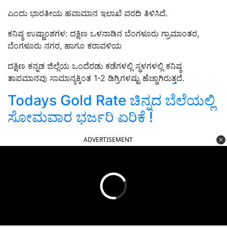
ಎಂದು ಭಾರತೀಯ ಹವಾಮಾನ ಇಲಾಖೆ ವರದಿ ತಿಳಿಸಿದೆ.
ಕನಿಷ್ಠ ಉಷ್ಣಾಂಶಗಳ: ದಕ್ಷಿಣ ಒಳನಾಡಿನ ಬೆಂಗಳೂರು ಗ್ರಾಮಾಂತರ,
ಬೆಂಗಳೂರು ನಗರ, ಹಾಗೂ ಕರಾವಳಿಯ
ದಕ್ಷಿಣ ಕನ್ನಡ ಜಿಲ್ಲೆಯ ಒಂದೆರಡು ಕಡೆಗಳಲ್ಲಿ ಸ್ಥಳಗಳಲ್ಲಿ ಕನಿಷ್ಠ
ತಾಪಮಾನವು ಸಾಮಾನ್ಯಕ್ಕಿಂತ 1-2 ಡಿಗ್ರಿಗಳಷ್ಟು ಹೆಚ್ಚಾಗಿರುತ್ತದೆ.
Todays Gold Rate ಚಿನ್ನದ ಬೆಲೆಯಲ್ಲಿ
ಸೋಮವಾರ ಭರ್ಜರಿ ಏರಿಕೆ !
ADVERTISEMENT