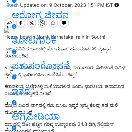
Hitesh
Updated on: 9 October, 2023 1:51 PM IST
ಆರೋಗ್ಯ ಜೀವನ
Heavy heat in North Karnataka, rain in South!
ತೋಟಗಾರಿಕೆ
ರಾಜ್ಯದ ವಿವಿಧ ಭಾಗದಲ್ಲಿ ಸೋಮವಾರ ಹವಾಮಾನದಲ್ಲಿ ವ್ಯತ್ಯಾಸ
ಕಂಡುಬಂದಿದೆ.
ಪಶುಸಂಗೋಪನೆ
ಉತ್ತರ ಒಳನಾಡಿನ ವಿಜಯಪುರ, ಗದಗ, ರಾಯಚೂರು ಸೇರಿದಂತೆ ವಿವಿಧ
ಜಿಲ್ಲೆಗಳಲ್ಲಿ ಭಾರೀ ಬಿಸಿಲು ಕಾಣಿಸಿಕೊಂಡಿದ್ದರೆ,
ಕರಾವಳಿಯ ಜಿಲ್ಲೆಗಳಲ್ಲಿ ಮಳೆಯಾಗಲಿದೆ ಎಂದು ಭಾರತೀಯ ಹವಾಮಾನ
ಇತರೆ
ಇಲಾಖೆ ಮುನ್ಸೂಚನೆ ನೀಡಿದೆ.
ರಾಜ್ಯದ ವಿವಿಧ ಭಾಗದಲ್ಲಿ ರಣ ಬಿಸಿಲು ಇದ್ದರೆ ಇನ್ನು ಕೆಲವು ಕಡೆ ಮಳೆ
ಮುಂದುವರಿದಿದೆ.
ಅಗ್ರಿಪೀಡಿಯಾ
ರಾಜ್ಯದಲ್ಲಿ ಅತೀ ಹೆಚ್ಚಿನ ಗರಿಷ್ಠ ಉಷ್ಣಾಂಶವು 34.8 ಡಿಗ್ರಿ ಸೆಲ್ಸಿಯಸ್‌
ರಾಯಚೂರಿನಲ್ಲಿ ದಾಖಲಾಗಿದೆ