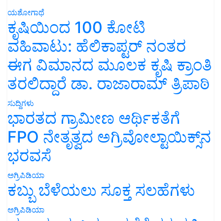
ಯಶೋಗಾಥೆ
ಕೃಷಿಯಿಂದ 100 ಕೋಟಿ
ವಹಿವಾಟು: ಹೆಲಿಕಾಪ್ಟರ್ ನಂತರ
ಈಗ ವಿಮಾನದ ಮೂಲಕ ಕೃಷಿ ಕ್ರಾಂತಿ
ತರಲಿದ್ದಾರೆ ಡಾ. ರಾಜಾರಾಮ್ ತ್ರಿಪಾಠಿ
ಸುದ್ದಿಗಳು
ಭಾರತದ ಗ್ರಾಮೀಣ ಆರ್ಥಿಕತೆಗೆ
FPO ನೇತೃತ್ವದ ಅಗ್ರಿವೋಲ್ಟಾಯಿಕ್ಸ್‌ನ
ಭರವಸೆ
ಅಗ್ರಿಪಿಡಿಯಾ
ಕಬ್ಬು ಬೆಳೆಯಲು ಸೂಕ್ತ ಸಲಹೆಗಳು
ಅಗ್ರಿಪಿಡಿಯಾ