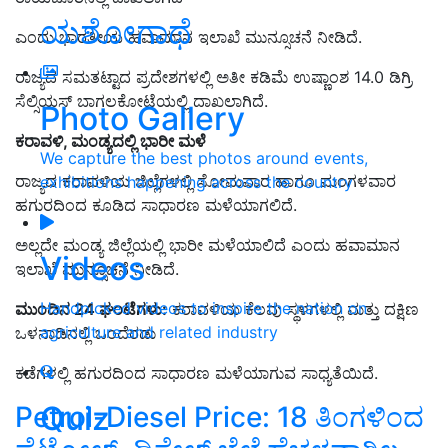
ಯಶೋಗಾಥೆ
ಎಂದು ಭಾರತೀಯ ಹವಾಮಾನ ಇಲಾಖೆ ಮುನ್ಸೂಚನೆ ನೀಡಿದೆ.
ರಾಜ್ಯದ ಸಮತಟ್ಟಾದ ಪ್ರದೇಶಗಳಲ್ಲಿ ಅತೀ ಕಡಿಮೆ ಉಷ್ಣಾಂಶ 14.0 ಡಿಗ್ರಿ
ಸೆಲ್ಸಿಯಸ್‌ ಬಾಗಲಕೋಟೆಯಲ್ಲಿ ದಾಖಲಾಗಿದೆ.
Photo Gallery
ಕರಾವಳಿ, ಮಂಡ್ಯದಲ್ಲಿ ಭಾರೀ ಮಳೆ
We capture the best photos around events,
ರಾಜ್ಯದ ಕರಾವಳಿಯ ಜಿಲ್ಲೆಗಳಲ್ಲಿ ಸೋಮವಾರ ಹಾಗೂ ಮಂಗಳವಾರ
exhibitions happening across the country
ಹಗುರದಿಂದ ಕೂಡಿದ ಸಾಧಾರಣ ಮಳೆಯಾಗಲಿದೆ.
ಅಲ್ಲದೇ ಮಂಡ್ಯ ಜಿಲ್ಲೆಯಲ್ಲಿ ಭಾರೀ ಮಳೆಯಾಲಿದೆ ಎಂದು ಹವಾಮಾನ
Videos
ಇಲಾಖೆ ಮುನ್ಸೂಚನೆ ನೀಡಿದೆ.
Handpicked videos to inspire the nation on
ಮುಂದಿನ 24 ಘಂಟೆಗಳು:
ಕರಾವಳಿಯ ಕೆಲವು ಸ್ಥಳಗಳಲ್ಲಿ ಮತ್ತು ದಕ್ಷಿಣ
agriculture and related industry
ಒಳನಾಡಿನಲ್ಲಿ ಒಂದೆರಡು
ಕಡೆಗಳಲ್ಲಿ ಹಗುರದಿಂದ ಸಾಧಾರಣ ಮಳೆಯಾಗುವ ಸಾಧ್ಯತೆಯಿದೆ.
Quiz
Petrol-Diesel Price: 18 ತಿಂಗಳಿಂದ