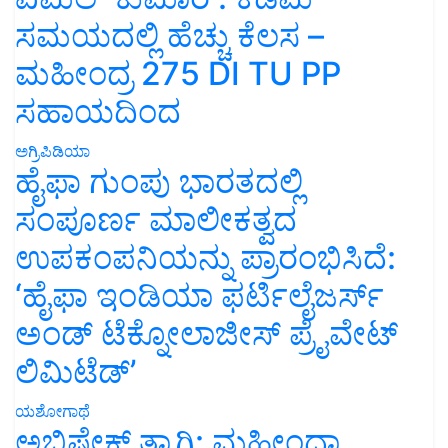
ಸಮಯದಲ್ಲಿ ಹೆಚ್ಚು ಕೆಲಸ –
ಮಹೀಂದ್ರ 275 DI TU PP
ಸಹಾಯದಿಂದ
ಅಗ್ರಿಪಿಡಿಯಾ
ಹೈಫಾ ಗುಂಪು ಭಾರತದಲ್ಲಿ
ಸಂಪೂರ್ಣ ಮಾಲೀಕತ್ವದ
ಉಪಕಂಪನಿಯನ್ನು ಪ್ರಾರಂಭಿಸಿದೆ:
‘ಹೈಫಾ ಇಂಡಿಯಾ ಫರ್ಟಿಲೈಜರ್ಸ್
ಅಂಡ್ ಟೆಕ್ನೋಲಾಜೀಸ್ ಪ್ರೈವೇಟ್
ಲಿಮಿಟೆಡ್’
ಯಶೋಗಾಥೆ
ಅಭಿಷೇಕ್ ತ್ಯಾಗಿ: ಮಹೀಂದ್ರಾ