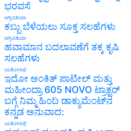
ಭರವಸೆ
ಅಗ್ರಿಪಿಡಿಯಾ
ಕಬ್ಬು ಬೆಳೆಯಲು ಸೂಕ್ತ ಸಲಹೆಗಳು
ಅಗ್ರಿಪಿಡಿಯಾ
ಹವಾಮಾನ ಬದಲಾವಣೆಗೆ ತಕ್ಕ ಕೃಷಿ
ಸಲಹೆಗಳು
ಯಶೋಗಾಥೆ
ಇದೋ ಅಂಕಿತ್ ಪಾಟೀಲ್ ಮತ್ತು
ಮಹೀಂದ್ರಾ 605 NOVO ಟ್ರಾಕ್ಟರ್
ಬಗ್ಗೆ ನಿಮ್ಮ ಹಿಂದಿ ಡಾಕ್ಯುಮೆಂಟ್‌ನ
ಕನ್ನಡ ಅನುವಾದ:
ಯಶೋಗಾಥೆ