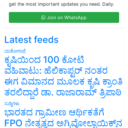
get the most important updates you need. Daily.
Join on WhatsApp
Latest feeds
ಯಶೋಗಾಥೆ
ಕೃಷಿಯಿಂದ 100 ಕೋಟಿ
ವಹಿವಾಟು: ಹೆಲಿಕಾಪ್ಟರ್ ನಂತರ
ಈಗ ವಿಮಾನದ ಮೂಲಕ ಕೃಷಿ ಕ್ರಾಂತಿ
ತರಲಿದ್ದಾರೆ ಡಾ. ರಾಜಾರಾಮ್ ತ್ರಿಪಾಠಿ
ಸುದ್ದಿಗಳು
ಭಾರತದ ಗ್ರಾಮೀಣ ಆರ್ಥಿಕತೆಗೆ
FPO ನೇತೃತ್ವದ ಅಗ್ರಿವೋಲ್ಟಾಯಿಕ್ಸ್‌ನ