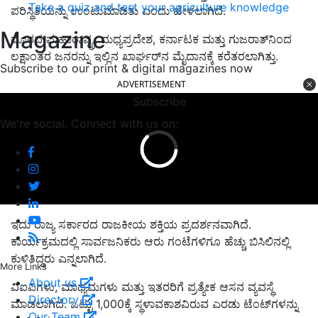
Take a quiz and test your agriculture knowledge
ಪರಿಸ್ಥಿತಿಯನ್ನು ಉಂಟುಮಾಡಿತು ಎಂದು ಹೇಳಲಾಗಿದೆ.
Magazine
ದೂರದ ಮಹಾರಾಷ್ಟ್ರ, ಮಧ್ಯಪ್ರದೇಶ, ಕರ್ನಾಟಕ ಮತ್ತು ಗುಜರಾತ್‌ನಿಂದ
ಲಕ್ಷಾಂತರ ಜನರನ್ನು ಇಲ್ಲಿನ ಖಾರ್ಘರ್‌ನ ಮೈದಾನಕ್ಕೆ ಕರೆತರಲಾಗಿತ್ತು.
Subscribe to our print & digital magazines now
ADVERTISEMENT
Subscribe
We're social. Connect with us on:
ಇದು ರಾಜ್ಯ ಸರ್ಕಾರದ ರಾಜಕೀಯ ಶಕ್ತಿಯ ಪ್ರದರ್ಶನವಾಗಿದೆ.
ಕಾರ್ಯಕ್ರಮದಲ್ಲಿ ಸಾರ್ವಜನಿಕರು ಆರು ಗಂಟೆಗಳಿಗೂ ಹೆಚ್ಚು ಬಿಸಿಲಿನಲ್ಲಿ
ಕುಳಿತಿದ್ದರು ಎನ್ನಲಾಗಿದೆ.
More Links
About us
ವಿಐಪಿಗಳು, ಮಾಧ್ಯಮಗಳು ಮತ್ತು ಇತರರಿಗೆ ಪ್ರತ್ಯೇಕ ಆಸನ ವ್ಯವಸ್ಥೆ
Directory
ಮಾಡಲಾಗಿದೆ. ಒಟ್ಟು 1,000ಕ್ಕೆ ಸ್ಥಳಾವಕಾಶವಿರುವ ಎರಡು ಟೆಂಟ್‌ಗಳನ್ನು
Our Team