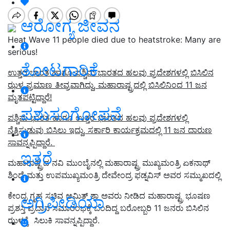
ಆರೋಗ್ಯ ಜೀವನ
Heat Wave 11 people died due to heatstroke: Many are
serious!
ತೋಟಗಾರಿಕೆ
ಉತ್ತರ ಭಾರತ ಹಾಗೂ ಪಶ್ಚಿಮ ಭಾರತದ ಹಲವು ಪ್ರದೇಶಗಳಲ್ಲಿ ಬಿಸಿಲಿನ
ಝಳ ಪ್ರಮಾಣ ತೀವ್ರವಾಗಿದ್ದು, ಮಹಾರಾಷ್ಟ್ರದಲ್ಲಿ ಬಿಸಿಲಿನಿಂದ 11 ಜನ
ಮೃತಪಟ್ಟಿದ್ದಾರೆ!
ಪಶುಸಂಗೋಪನೆ
ಪಶ್ಚಿಮ ಭಾರತ ಹಾಗೂ ಉತ್ತರ ಭಾರತದ ಹಲವು ಪ್ರದೇಶಗಳಲ್ಲಿ
ನೆತ್ತಿಸುಡುವು ಬಿಸಿಲು ಇದ್ದು, ಸರ್ಕಾರಿ ಕಾರ್ಯಕ್ರಮದಲ್ಲಿ 11 ಜನ ದಾರುಣ
ಸಾವನ್ನಪ್ಪಿದ್ದಾರೆ.
ಇತರೆ
ಮಹಾರಾಷ್ಟ್ರದ ನವಿ ಮುಂಬೈನಲ್ಲಿ ಮಹಾರಾಷ್ಟ್ರ ಮುಖ್ಯಮಂತ್ರಿ ಏಕನಾಥ್
ಶಿಂಧೆ ಮತ್ತು ಉಪಮುಖ್ಯಮಂತ್ರಿ ದೇವೇಂದ್ರ ಫಡ್ನವಿಸ್ ಅವರ ಸಮ್ಮುಖದಲ್ಲಿ
ಕೇಂದ್ರ ಗೃಹ ಸಚಿವ ಅಮಿತ್ ಶಾ ಅವರು ನೀಡಿದ ಮಹಾರಾಷ್ಟ್ರ ಭೂಷಣ
ಅಗ್ರಿಪೀಡಿಯಾ
ಪ್ರಶಸ್ತಿ ಪ್ರದಾನ ಸಮಾರಂಭಕ್ಕೆ ಬಂದಿದ್ದ ಬರೋಬ್ಬರಿ 11 ಜನರು ಬಿಸಿಲಿನ
ಝಳಕ್ಕೆ ಸಿಲುಕಿ ಸಾವನ್ನಪ್ಪಿದ್ದಾರೆ.