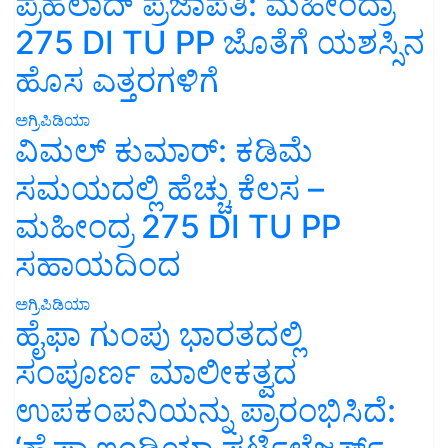
ಪ್ರಹಲಾದ್ ಪ್ರಜಾಪತಿ: ಮಹೀಂದ್ರಾ
275 DI TU PP ಜೊತೆಗೆ ಯಶಸ್ಸಿನ
ಹೊಸ ಎತ್ತರಗಳಿಗೆ
ಅಗ್ರಿಪಿಡಿಯಾ
ವಿಮಲ್ ಕುಮಾರ್: ಕಡಿಮೆ
ಸಮಯದಲ್ಲಿ ಹೆಚ್ಚು ಕೆಲಸ –
ಮಹೀಂದ್ರ 275 DI TU PP
ಸಹಾಯದಿಂದ
ಅಗ್ರಿಪಿಡಿಯಾ
ಹೈಫಾ ಗುಂಪು ಭಾರತದಲ್ಲಿ
ಸಂಪೂರ್ಣ ಮಾಲೀಕತ್ವದ
ಉಪಕಂಪನಿಯನ್ನು ಪ್ರಾರಂಭಿಸಿದೆ: