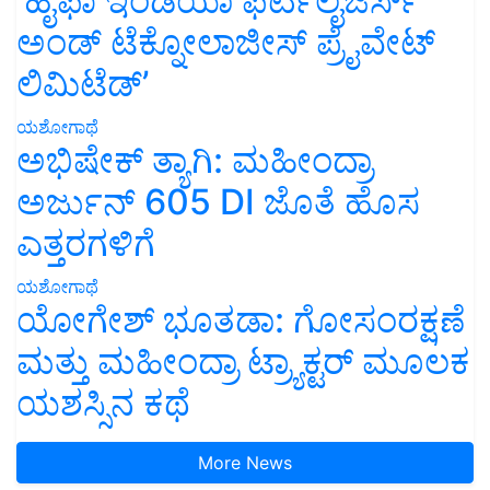
‘ಹೈಫಾ ಇಂಡಿಯಾ ಫರ್ಟಿಲೈಜರ್ಸ್
ಅಂಡ್ ಟೆಕ್ನೋಲಾಜೀಸ್ ಪ್ರೈವೇಟ್
ಲಿಮಿಟೆಡ್’
ಯಶೋಗಾಥೆ
ಅಭಿಷೇಕ್ ತ್ಯಾಗಿ: ಮಹೀಂದ್ರಾ
ಅರ್ಜುನ್ 605 DI ಜೊತೆ ಹೊಸ
ಎತ್ತರಗಳಿಗೆ
ಯಶೋಗಾಥೆ
ಯೋಗೇಶ್ ಭೂತಡಾ: ಗೋಸಂರಕ್ಷಣೆ
ಮತ್ತು ಮಹೀಂದ್ರಾ ಟ್ರ್ಯಾಕ್ಟರ್ ಮೂಲಕ
ಯಶಸ್ಸಿನ ಕಥೆ
More News