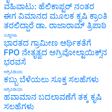
ವಹಿವಾಟು: ಹೆಲಿಕಾಪ್ಟರ್ ನಂತರ
ಈಗ ವಿಮಾನದ ಮೂಲಕ ಕೃಷಿ ಕ್ರಾಂತಿ
ತರಲಿದ್ದಾರೆ ಡಾ. ರಾಜಾರಾಮ್ ತ್ರಿಪಾಠಿ
ಸುದ್ದಿಗಳು
ಭಾರತದ ಗ್ರಾಮೀಣ ಆರ್ಥಿಕತೆಗೆ
FPO ನೇತೃತ್ವದ ಅಗ್ರಿವೋಲ್ಟಾಯಿಕ್ಸ್‌ನ
ಭರವಸೆ
ಅಗ್ರಿಪಿಡಿಯಾ
ಕಬ್ಬು ಬೆಳೆಯಲು ಸೂಕ್ತ ಸಲಹೆಗಳು
ಅಗ್ರಿಪಿಡಿಯಾ
ಹವಾಮಾನ ಬದಲಾವಣೆಗೆ ತಕ್ಕ ಕೃಷಿ
ಸಲಹೆಗಳು