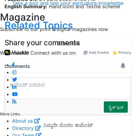
Take a quiz and test your agriculture knowledge
English Summary:
Hand loom and Textile scheme
Magazine
Related Topics
Subscribe to our print & digital magazines now
Share your comments
Subscribe
We're social. Connect with us on:
More Links
About us
Directory
Our Team