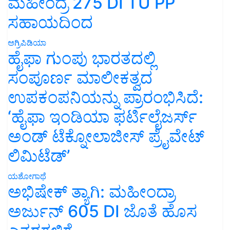
ಮಹೀಂದ್ರ 275 DI TU PP
ಸಹಾಯದಿಂದ
ಅಗ್ರಿಪಿಡಿಯಾ
ಹೈಫಾ ಗುಂಪು ಭಾರತದಲ್ಲಿ
ಸಂಪೂರ್ಣ ಮಾಲೀಕತ್ವದ
ಉಪಕಂಪನಿಯನ್ನು ಪ್ರಾರಂಭಿಸಿದೆ:
‘ಹೈಫಾ ಇಂಡಿಯಾ ಫರ್ಟಿಲೈಜರ್ಸ್
ಅಂಡ್ ಟೆಕ್ನೋಲಾಜೀಸ್ ಪ್ರೈವೇಟ್
ಲಿಮಿಟೆಡ್’
ಯಶೋಗಾಥೆ
ಅಭಿಷೇಕ್ ತ್ಯಾಗಿ: ಮಹೀಂದ್ರಾ
ಅರ್ಜುನ್ 605 DI ಜೊತೆ ಹೊಸ