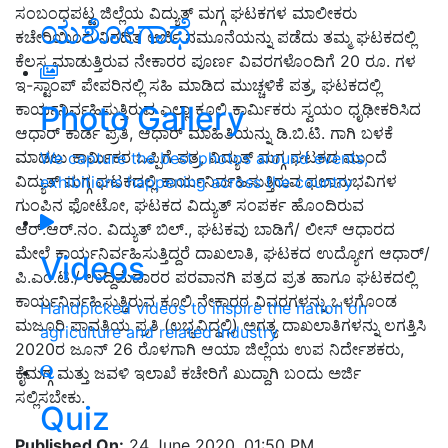
ಸಂಬಂಧಪಟ್ಟ ಜಿಲ್ಲೆಯ ವಿದ್ಯುತ್ ಮಗ್ಗ ಘಟಕಗಳ ಮಾಲೀಕರು
ಯಶೋಗಾಥೆ
ಕಚೇರಿಯಿಂದ ನಿಗದಿತ ಅರ್ಜಿ ನಮೂನೆಯನ್ನು ಪಡೆದು ತಮ್ಮ ಘಟಕದಲ್ಲಿ
ಕೆಲಸ ಮಾಡುತ್ತಿರುವ ನೇಕಾರರ ಪೂರ್ಣ ವಿವರಗಳೊಂದಿಗೆ 20 ರೂ. ಗಳ
ಇ-ಸ್ಟಾಂಪ್ ಪೇಪರಿನಲ್ಲಿ ಸಹಿ ಮಾಡಿದ ಮುಚ್ಚಳಿಕೆ ಪತ್ರ, ಘಟಕದಲ್ಲಿ
Photo Gallery
ಕಾರ್ಯನಿರ್ವಹಿಸುತ್ತಿರುವ ಎಲ್ಲಾ ಕೂಲಿ ಕಾರ್ಮಿಕರು ಸ್ವಯಂ ಧೃಢೀಕರಿಸಿದ
ಆಧಾರ್ ಕಾರ್ಡ ಪ್ರತಿ, ಆಧಾರ್ ಮಾಹಿತಿಯನ್ನು ಡಿ.ಬಿ.ಟಿ. ಗಾಗಿ ಬಳಕೆ
ಮಾಡಲು ಕಾರ್ಮಿಕರ ಒಪ್ಪಿಗೆ ಪತ್ರ, ವಿದ್ಯುತ್ ಮಗ್ಗ ಘಟಕದ ಮುಂದೆ
We capture the best photos around events,
ವಿದ್ಯುತ್ ಮಗ್ಗ ಘಟಕದಲ್ಲಿ ಕಾರ್ಯನಿರ್ವಹಿಸುತ್ತಿರುವ ಫಲಾನುಭವಿಗಳ
exhibitions happening across the country
ಗುಂಪಿನ ಫೋಟೋ, ಘಟಕದ ವಿದ್ಯುತ್ ಸಂಪರ್ಕ ಹೊಂದಿರುವ
ಆರ್.ಆರ್.ನಂ. ವಿದ್ಯುತ್ ಬಿಲ್., ಘಟಕವು ಬಾಡಿಗೆ/ ಲೀಸ್ ಆಧಾರದ
ಮೇಲೆ ಕಾರ್ಯನಿರ್ವಹಿಸುತ್ತಿದ್ದರೆ ದಾಖಲಾತಿ, ಘಟಕದ ಉದ್ಯೋಗ ಆಧಾರ್/
Videos
ಪಿ.ಎಂ.ಟಿ./ ಉದ್ದಿಮೆದಾರರ ಪರವಾನಗಿ ಪತ್ರದ ಪ್ರತ ಹಾಗೂ ಘಟಕದಲ್ಲಿ
ಕಾರ್ಯನಿರ್ವಹಿಸುತ್ತಿರುವ ಕೂಲಿ ನೇಕಾರರ ವಿವರಗಳನ್ನು ಒಳಗೊಂಡ
Handpicked videos to inspire the nation on
ಮಜೂರಿ ಪಾವತಿಯ ಪ್ರತಿ (ಲಭ್ಯವಿದ್ದಲ್ಲಿ) ಅಗತ್ಯ ದಾಖಲಾತಿಗಳನ್ನು ಲಗತ್ತಿಸಿ
agriculture and related industry
2020ರ ಜೂನ್ 26 ರೊಳಗಾಗಿ ಆಯಾ ಜಿಲ್ಲೆಯ ಉಪ ನಿರ್ದೇಶಕರು,
ಕೈಮಗ್ಗ ಮತ್ತು ಜವಳಿ ಇಲಾಖೆ ಕಚೇರಿಗೆ ಖುದ್ದಾಗಿ ಬಂದು ಅರ್ಜಿ
ಸಲ್ಲಿಸಬೇಕು.
Quiz
Published On:
24 June 2020, 01:50 PM