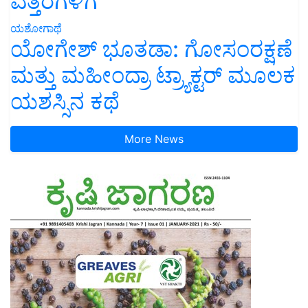
ಎತ್ತರಗಳಿಗೆ
ಯಶೋಗಾಥೆ
ಯೋಗೇಶ್ ಭೂತಡಾ: ಗೋಸಂರಕ್ಷಣೆ
ಮತ್ತು ಮಹೀಂದ್ರಾ ಟ್ರ್ಯಾಕ್ಟರ್ ಮೂಲಕ
ಯಶಸ್ಸಿನ ಕಥೆ
More News