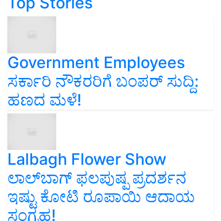
Top Stories
Government Employees
ಸರ್ಕಾರಿ ನೌಕರರಿಗೆ ಬಂಪರ್‌ ಸುದ್ದಿ:
ಹಣದ ಮಳೆ!
Lalbagh Flower Show
ಲಾಲ್‌ಬಾಗ್ ಫಲಪುಷ್ಪ ಪ್ರದರ್ಶನ
ಇಷ್ಟು ಕೋಟಿ ರೂಪಾಯಿ ಆದಾಯ
ಸಂಗ್ರಹ!