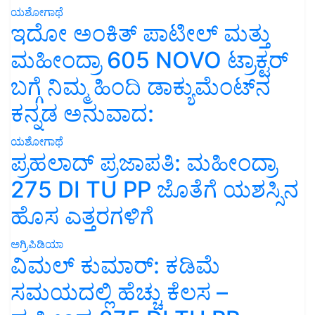
ಯಶೋಗಾಥೆ
ಇದೋ ಅಂಕಿತ್ ಪಾಟೀಲ್ ಮತ್ತು
ಮಹೀಂದ್ರಾ 605 NOVO ಟ್ರಾಕ್ಟರ್
ಬಗ್ಗೆ ನಿಮ್ಮ ಹಿಂದಿ ಡಾಕ್ಯುಮೆಂಟ್‌ನ
ಕನ್ನಡ ಅನುವಾದ:
ಯಶೋಗಾಥೆ
ಪ್ರಹಲಾದ್ ಪ್ರಜಾಪತಿ: ಮಹೀಂದ್ರಾ
275 DI TU PP ಜೊತೆಗೆ ಯಶಸ್ಸಿನ
ಹೊಸ ಎತ್ತರಗಳಿಗೆ
ಅಗ್ರಿಪಿಡಿಯಾ
ವಿಮಲ್ ಕುಮಾರ್: ಕಡಿಮೆ
ಸಮಯದಲ್ಲಿ ಹೆಚ್ಚು ಕೆಲಸ –