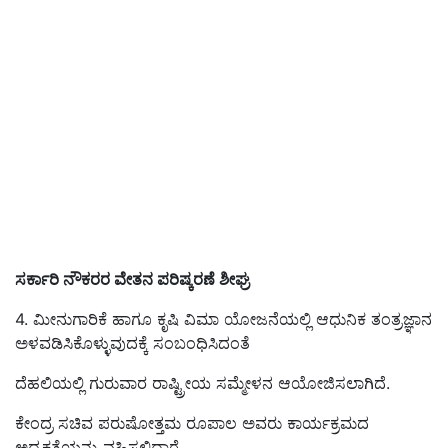
ಸರ್ಕಾರಿ ನೌಕರರ ವೇತನ ಪರಿಷ್ಕರಣೆ ಶೀಘ್ರ
4.
ಮೀನುಗಾರಿಕೆ
ಹಾಗೂ
ಕೃಷಿ ವಿಮಾ ಯೋಜನೆ
ಯಲ್ಲಿ ಆಧುನಿಕ ತಂತ್ರಜ್ಞಾನ
ಅಳವಡಿಸಿಕೊಳ್ಳುವುದಕ್ಕೆ ಸಂಬಂಧಿಸಿದಂತೆ
ದೆಹಲಿಯಲ್ಲಿ
ಗುರುವಾರ
ರಾಷ್ಟ್ರೀಯ ಸ
ಮ್ಮೇ
ಳನ ಆಯೋಜಿಸಲಾಗಿದೆ.
ಕೇಂದ್ರ ಸಚಿವ ಪರುಷೋತ್ತಮ ರೂಪಾಲ ಅವ
ರು ಕಾರ್ಯಕ್ರಮದ
ಅಧ್ಯಕ್ಷತೆಯನ್ನು ವಹಿಸಲಿದ್ದಾರೆ.