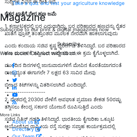
ಸುದ್ದಿಗಳ ವಿವರ ಈ ರೀತಿ ಇದೆ.
Take a quiz and test your agriculture knowledge
ರೈತರ ಖಾತೆಗೆ ನೇರ ಹಣ ಜಮೆ
Magazine
1. ಕರ್ನಾಟಕದಲ್ಲಿ ಬರ ಎದುರಾಗಿದ್ದು, ಬರ ಪರಿಹಾರದ ಹಣವನ್ನು ರೈತರ
Subscribe to our print & digital magazines now
ಖಾತೆಗೆ
ಫ್ರೂಟ್ಸ್ ತಂತ್ರಾಂಶದ ಮೂಲಕ ನೇರವಾಗಿ
ಹಾಕಲಾಗುವುದು
Subscribe
ಎಂದು
ಕಂದಾಯ ಸಚಿವ ಕೃಷ್ಣ ಭೈರೇಗೌಡ
ತಿಳಿಸಿ
ದ್ದಾರೆ. ಬರ ಪರಿಹಾರದ
ಹಣ ದುರ್ಬಳಕೆ
ತಪ್ಪಿಸುವ ಉದ್ದೇಶದಿಂದ ಈ ಕ್ರಮ ಕೈಗೊಳ್ಳಲಾಗಿದೆ.
We're social. Connect with us on:
ಮುಂದಿನ
ದಿನಗಳಲ್ಲಿ ಜಾನುವಾರುಗಳಿಗೆ ಮೇವಿನ ಕೊರತೆಯಾಗದಂತೆ
ರಾಜ್ಯಾದ್ಯಂತ
ಈಗಾಗಲೇ 7 ಲಕ್ಷದ 63 ಸಾವಿರ ಮೇವು
ಬೀಜದ ಕಿಟ್‌ಗಳನ್ನು ವಿತರಿಸಲಾಗಿದೆ ಎಂದಿದ್ದಾರೆ
.
-------------------
2. ದೇಶದಲ್ಲಿ 2030
ರ ವೇಳೆಗೆ ಅಪಘಾತ ಪ್ರಮಾಣ ಶೇಕಡ
50
ರಷ್ಟು
ತಗ್ಗಿಸಲು ಕೇಂದ್ರ
ಸರ್ಕಾರ ಯೋಜನೆ ರೂಪಿಸುತ್ತಿದೆ
ಎಂದು
More Links
ಸಚಿವ ನಿತಿನ್ ಗಡ್ಕರಿ
ತಿಳಿಸಿ
ದ್ದಾರೆ. ಭಾರತೀಯ ಕೈಗಾರಿಕಾ ಒಕ್ಕೂಟ
About us
ಆಯೋಜಿಸಿದ್ದ ರಾಷ್ಟ್ರೀಯ ರಸ್ತೆ ಸುರಕ್ಷಾ ಸಪ್ತಾಹ ಕಾರ್ಯಕ್ರಮದಲ್ಲಿ
Directory
Our Team