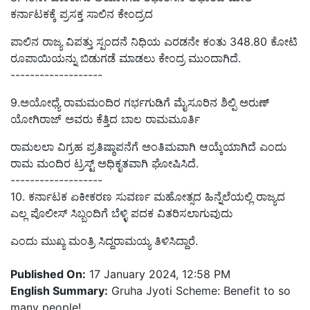
ಕರ್ನಾಟಕಕ್ಕೆ ಪ್ರಸಕ್ತ ಸಾಲಿನ ಕೇಂದ್ರದ
ಪಾಲಿನ ರಾಜ್ಯ ವಿಪತ್ತು ಸ್ಪಂದನೆ ನಿಧಿಯ ಎರಡನೇ ಕಂತು
348.80
ಕೋಟಿ
ರೂಪಾಯಿ
ಯನ್ನು ಬಿಡುಗಡೆ ಮಾಡಲು ಕೇಂದ್ರ
ಮುಂದಾಗಿ
ದೆ.
-------------------
9.ಅಯೋಧ್ಯೆ ರಾಮಮಂದಿರ ಗರ್ಭಗುಡಿಗೆ ಮೈಸೂರಿನ ಶಿಲ್ಪಿ ಅರುಣ್
ಯೋಗಿರಾಜ್
ಅವರು
ಕೆತ್ತಿದ ಬಾಲ ರಾಮಮೂರ್ತಿ
ರಾಮಲಲಾ ವಿಗ್ರಹ ಪ್ರತಿಷ್ಠಾಪನೆಗೆ ಅಂತಿಮವಾಗಿ ಆಯ್ಕೆಯಾಗಿದೆ ಎಂದು
ರಾಮ
ಮಂದಿರ ಟ್ರಸ್ಟ್
ಅಧಿಕೃತವಾಗಿ
ಘೋಷಿಸಿದೆ.
-------------------
10.
ಕರ್ನಾಟಕ ಏಕೀಕರಣ ಸುವರ್ಣ ಮಹೋತ್ಸದ
ಹಿನ್ನೆಲೆಯಲ್ಲಿ
ರಾಜ್ಯದ
ಎಲ್ಲ ಪೊಲೀಸ್ ಸಿಬ್ಬಂದಿಗೆ ಬೆಳ್ಳಿ
ಪದಕ
ವಿತರಿಸಲಾ
ಗುವುದು
ಎಂದು ಮುಖ್ಯ
ಮಂತ್ರಿ ಸಿದ್ದರಾಮಯ್ಯ
ತಿಳಿ
ಸಿದ್ದಾರೆ.
Published On:
17 January 2024, 12:58 PM
English Summary:
Gruha Jyoti Scheme: Benefit to so
many people!