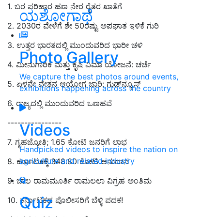
1. ಬರ ಪರಿಹಾರ ಹಣ ನೇರ ರೈತರ ಖಾತೆಗೆ
ಯಶೋಗಾಥೆ
2. 2030ರ ವೇಳೆಗೆ ಶೇ 50ರಷ್ಟು ಅಪಘಾತ ಇಳಿಕೆ ಗುರಿ
3. ಉತ್ತರ ಭಾರತದಲ್ಲಿ ಮುಂದುವರಿದ ಭಾರೀ ಚಳಿ
Photo Gallery
4.
ಮೀನುಗಾರಿಕೆ ಮತ್ತು ಕೃಷಿ ವಿಮಾ ಯೋಜನೆ
: ಚರ್ಚೆ
We capture the best photos around events,
5. ಏಳನೇ ವೇತನ ಆಯೋಗ ಜಾರಿ: ಗುಡ್‌ನ್ಯೂಸ್‌
exhibitions happening across the country
6. ರಾಜ್ಯದಲ್ಲಿ ಮುಂದುವರಿದ ಒಣಹವೆ
----------------
Videos
7. ಗೃಹಜ್ಯೋತಿ; 1.65 ಕೋಟಿ ಜನರಿಗೆ ಲಾಭ
Handpicked videos to inspire the nation on
agriculture and related industry
8. ಕರ್ನಾಟಕಕ್ಕೆ 348.80 ಕೋಟಿ ಅನುದಾನ
9. ಬಾಲ ರಾಮಮೂರ್ತಿ ರಾಮಲಲಾ ವಿಗ್ರಹ ಅಂತಿಮ
Quiz
10. ಕರ್ನಾಟಕದ ಪೊಲೀಸರಿಗೆ ಬೆಳ್ಳಿ ಪದಕ!