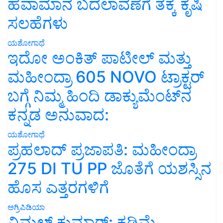
ಹವಾಮಾನ ಬದಲಾವಣೆಗೆ ತಕ್ಕ ಕೃಷಿ
ಸಲಹೆಗಳು
ಯಶೋಗಾಥೆ
ಇದೋ ಅಂಕಿತ್ ಪಾಟೀಲ್ ಮತ್ತು
ಮಹೀಂದ್ರಾ 605 NOVO ಟ್ರಾಕ್ಟರ್
ಬಗ್ಗೆ ನಿಮ್ಮ ಹಿಂದಿ ಡಾಕ್ಯುಮೆಂಟ್‌ನ
ಕನ್ನಡ ಅನುವಾದ:
ಯಶೋಗಾಥೆ
ಪ್ರಹಲಾದ್ ಪ್ರಜಾಪತಿ: ಮಹೀಂದ್ರಾ
275 DI TU PP ಜೊತೆಗೆ ಯಶಸ್ಸಿನ
ಹೊಸ ಎತ್ತರಗಳಿಗೆ
ಅಗ್ರಿಪಿಡಿಯಾ
ವಿಮಲ್ ಕುಮಾರ್: ಕಡಿಮೆ