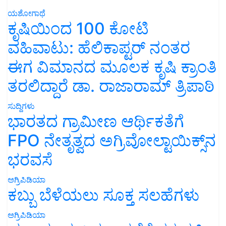
ಯಶೋಗಾಥೆ
ಕೃಷಿಯಿಂದ 100 ಕೋಟಿ
ವಹಿವಾಟು: ಹೆಲಿಕಾಪ್ಟರ್ ನಂತರ
ಈಗ ವಿಮಾನದ ಮೂಲಕ ಕೃಷಿ ಕ್ರಾಂತಿ
ತರಲಿದ್ದಾರೆ ಡಾ. ರಾಜಾರಾಮ್ ತ್ರಿಪಾಠಿ
ಸುದ್ದಿಗಳು
ಭಾರತದ ಗ್ರಾಮೀಣ ಆರ್ಥಿಕತೆಗೆ
FPO ನೇತೃತ್ವದ ಅಗ್ರಿವೋಲ್ಟಾಯಿಕ್ಸ್‌ನ
ಭರವಸೆ
ಅಗ್ರಿಪಿಡಿಯಾ
ಕಬ್ಬು ಬೆಳೆಯಲು ಸೂಕ್ತ ಸಲಹೆಗಳು
ಅಗ್ರಿಪಿಡಿಯಾ