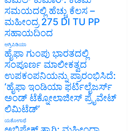
ಸಮಯದಲ್ಲಿ ಹೆಚ್ಚು ಕೆಲಸ –
ಮಹೀಂದ್ರ 275 DI TU PP
ಸಹಾಯದಿಂದ
ಅಗ್ರಿಪಿಡಿಯಾ
ಹೈಫಾ ಗುಂಪು ಭಾರತದಲ್ಲಿ
ಸಂಪೂರ್ಣ ಮಾಲೀಕತ್ವದ
ಉಪಕಂಪನಿಯನ್ನು ಪ್ರಾರಂಭಿಸಿದೆ:
‘ಹೈಫಾ ಇಂಡಿಯಾ ಫರ್ಟಿಲೈಜರ್ಸ್
ಅಂಡ್ ಟೆಕ್ನೋಲಾಜೀಸ್ ಪ್ರೈವೇಟ್
ಲಿಮಿಟೆಡ್’
ಯಶೋಗಾಥೆ
ಅಭಿಷೇಕ್ ತ್ಯಾಗಿ: ಮಹೀಂದ್ರಾ