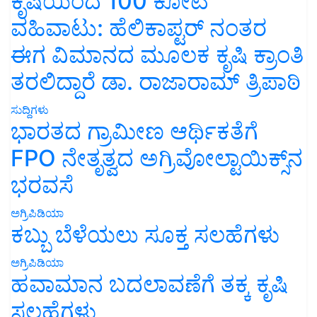
ಕೃಷಿಯಿಂದ 100 ಕೋಟಿ
ವಹಿವಾಟು: ಹೆಲಿಕಾಪ್ಟರ್ ನಂತರ
ಈಗ ವಿಮಾನದ ಮೂಲಕ ಕೃಷಿ ಕ್ರಾಂತಿ
ತರಲಿದ್ದಾರೆ ಡಾ. ರಾಜಾರಾಮ್ ತ್ರಿಪಾಠಿ
ಸುದ್ದಿಗಳು
ಭಾರತದ ಗ್ರಾಮೀಣ ಆರ್ಥಿಕತೆಗೆ
FPO ನೇತೃತ್ವದ ಅಗ್ರಿವೋಲ್ಟಾಯಿಕ್ಸ್‌ನ
ಭರವಸೆ
ಅಗ್ರಿಪಿಡಿಯಾ
ಕಬ್ಬು ಬೆಳೆಯಲು ಸೂಕ್ತ ಸಲಹೆಗಳು
ಅಗ್ರಿಪಿಡಿಯಾ
ಹವಾಮಾನ ಬದಲಾವಣೆಗೆ ತಕ್ಕ ಕೃಷಿ
ಸಲಹೆಗಳು