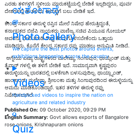
ಎರಡು ತಳಿಗಳಿಗೆ ಸ್ಥಳೀಯ ಮಾರುಕಟ್ಟೆಯಲ್ಲಿ ಬೇಡಿಕೆ ಇಲ್ಲದಿದ್ದರೂ, ಪೂರ್ವ
ಯಶೋಗಾಥೆ
ದೇಶಗಳಲ್ಲಿ ಈ ತಳಿಯ ಈರುಳ್ಳಿಗೆ ಬಲು ಬೇಡಿಕೆ ಇದೆ.
ಕೇಂದ್ರ ಸರ್ಕಾರ ಈರುಳ್ಳಿ ರಪ್ತಿನ ಮೇಲೆ ನಿಷೇಧ ಹೇರುತ್ತಿದ್ದಂತೆ,
ಕರ್ನಾಟಕದ ಬಿಜೆಪಿ ನಾಯಕರು ವಾಣಿಜ್ಯ ಸಚಿವ ಪಿಯೂಷ ಗೋಯಲ್
Photo Gallery
ಅವರನ್ನು ಭೇಟಿ ಮಾಡಿ ರಪ್ತು ತೆರವುಗೊಳಿಸಬೇಕೆಂದು ಒತ್ತಾಯ
ಮಾಡಿದ್ದರು. ಕೊನೆಗೆ ಕೇಂದ್ರ ಸರ್ಕಾರ ರಪ್ತು ಮಾಡಲು ಅನುಮಿತಿ ನೀಡಿದೆ.
We capture the best photos around events,
exhibitions happening across the country
ಆಗ್ನೇಯ ಏಷ್ಯಾ ರಾಷ್ಟ್ರಗಳಾದ ಮಲೇಷ್ಯಾ, ಸಿಂಗಾಪುರ, ಥಾಯ್ಲೆಂಡ್ ಮತ್ತು
ತೈವಾನ್ ಗಳಲ್ಲಿ ಈ ತಳಿಗೆ ಬೇಡಿಕೆ ಇದೆ. ಸಾಮಾನ್ಯವಾಗಿ ಕೃಷ್ಣಪುರಂ
ಈರುಳ್ಳಿಯನ್ನು ಭಾರತದಲ್ಲಿ ಬಳಕೆಗಾಗಿ ಬಳಸುವುದಿಲ್ಲ. ಥಾಯ್ಲ್ಯಾಂಡ್,
Videos
ಹಾಂಕಾಂಗ್, ಮಲೇಷ್ಯಾ, ಶ್ರೀಲಂಕಾ ಮತ್ತು ಸಿಂಗಾಪುರದಿಂದ ಈರುಳ್ಳಿಯನ್ನು
ಆಮದು ಮಾಡಿಕೊ೦ಡಿದ್ದಾರೆ. ಇತರ ತಳಿಗಳ ಈರುಳ್ಳಿ ರಫ್ತು
ನಿಷೇಧಿಸಲಾಗಿದೆ.
Handpicked videos to inspire the nation on
agriculture and related industry
Published On:
09 October 2020, 09:29 PM
English Summary:
Govt allows exports of Bangalore
rose onions, Krishnapuram onions
Quiz