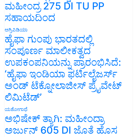
ಮಹೀಂದ್ರ 275 DI TU PP
ಸಹಾಯದಿಂದ
ಅಗ್ರಿಪಿಡಿಯಾ
ಹೈಫಾ ಗುಂಪು ಭಾರತದಲ್ಲಿ
ಸಂಪೂರ್ಣ ಮಾಲೀಕತ್ವದ
ಉಪಕಂಪನಿಯನ್ನು ಪ್ರಾರಂಭಿಸಿದೆ:
‘ಹೈಫಾ ಇಂಡಿಯಾ ಫರ್ಟಿಲೈಜರ್ಸ್
ಅಂಡ್ ಟೆಕ್ನೋಲಾಜೀಸ್ ಪ್ರೈವೇಟ್
ಲಿಮಿಟೆಡ್’
ಯಶೋಗಾಥೆ
ಅಭಿಷೇಕ್ ತ್ಯಾಗಿ: ಮಹೀಂದ್ರಾ
ಅರ್ಜುನ್ 605 DI ಜೊತೆ ಹೊಸ