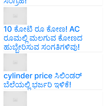
ಸಂಗ್ರಹ!
10 ಕೋಟಿ ರೂ ಕೋಣ! AC
ರೂಮಲ್ಲಿ ಮಲಗುವ ಕೋಣದ
ಹುಬ್ಬೇರಿಸುವ ಸಂಗತಿಗಳಿವು!
cylinder price ಸಿಲಿಂಡರ್‌
ಬೆಲೆಯಲ್ಲಿ ಭರ್ಜರಿ ಇಳಿಕೆ!