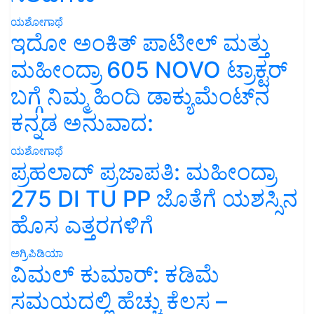
ಯಶೋಗಾಥೆ
ಇದೋ ಅಂಕಿತ್ ಪಾಟೀಲ್ ಮತ್ತು
ಮಹೀಂದ್ರಾ 605 NOVO ಟ್ರಾಕ್ಟರ್
ಬಗ್ಗೆ ನಿಮ್ಮ ಹಿಂದಿ ಡಾಕ್ಯುಮೆಂಟ್‌ನ
ಕನ್ನಡ ಅನುವಾದ:
ಯಶೋಗಾಥೆ
ಪ್ರಹಲಾದ್ ಪ್ರಜಾಪತಿ: ಮಹೀಂದ್ರಾ
275 DI TU PP ಜೊತೆಗೆ ಯಶಸ್ಸಿನ
ಹೊಸ ಎತ್ತರಗಳಿಗೆ
ಅಗ್ರಿಪಿಡಿಯಾ
ವಿಮಲ್ ಕುಮಾರ್: ಕಡಿಮೆ
ಸಮಯದಲ್ಲಿ ಹೆಚ್ಚು ಕೆಲಸ –