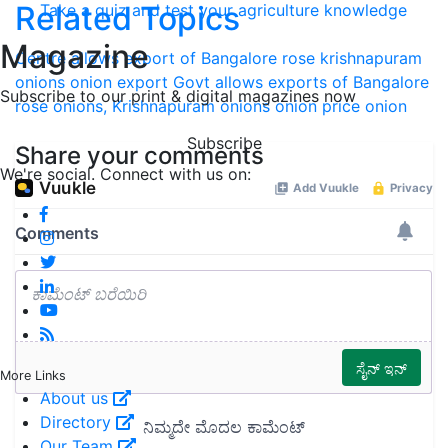
Related Topics
Take a quiz and test your agriculture knowledge
Magazine
Centre allows export of Bangalore rose
krishnapuram
onions
onion export
Govt allows exports of Bangalore
Subscribe to our print & digital magazines now
rose onions, Krishnapuram onions
onion price
onion
Subscribe
Share your comments
We're social. Connect with us on:
More Links
About us
Directory
Our Team