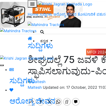
Home
ಸುದ್ದಿಗಳು
ಆರೋಗ್ಯ ಜೀವನ
ತೋಟಗಾರಿಕೆ
ಪಶುಸ
ಕನ್ನಡ
ಸುದ್ದಿಗಳು
MFOI 202
ಶೀಘ್ರದಲ್ಲೆ 75 ಜವಳಿ ಕ
ಸ್ಫಾಪಿಸಲಾಗುವುದು-
ಸುದ್ದಿಗಳು
Maltesh
Updated on: 17 October, 2022 11:
ಆರೋಗ್ಯ ಜೀವನ