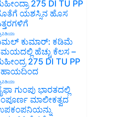
ಹೀಂದ್ರಾ 275 DI TU PP
ೊತೆಗೆ ಯಶಸ್ಸಿನ ಹೊಸ
ತ್ತರಗಳಿಗೆ
್ರಿಪಿಡಿಯಾ
ಿಮಲ್ ಕುಮಾರ್: ಕಡಿಮೆ
ಮಯದಲ್ಲಿ ಹೆಚ್ಚು ಕೆಲಸ –
ಹೀಂದ್ರ 275 DI TU PP
ಸಹಾಯದಿಂದ
್ರಿಪಿಡಿಯಾ
ೈಫಾ ಗುಂಪು ಭಾರತದಲ್ಲಿ
ಂಪೂರ್ಣ ಮಾಲೀಕತ್ವದ
ಪಕಂಪನಿಯನ್ನು