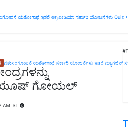
ಂಗೋಪನೆ
ಯಶೋಗಾಥೆ
ಇತರೆ
ಅಗ್ರಿಪೀಡಿಯಾ
ಸರ್ಕಾರಿ ಯೋಜನೆಗಳು
Quiz
ப
#T
4
ಪಶುಸಂಗೋಪನೆ
ಯಶೋಗಾಥೆ
ಸರ್ಕಾರಿ ಯೋಜನೆಗಳು
ಇತರೆ
ಮ್ಯಾಗಜಿನ್‌ ಸಬ್‌
ೇಂದ್ರಗಳನ್ನು
ಪಿಯೂಷ್‌ ಗೋಯಲ್‌
07 AM IST
T