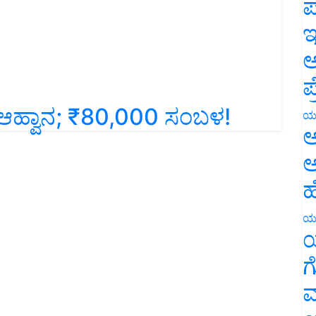
ಪ
ಇ
ಅ
ಪ
ಆಹ್ವಾನ; ₹80,000 ಸಂಬಳ!
ಯ
ಅ
ಅ
ಹ
ಯ
ಯ
ಗ
ಮ