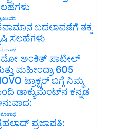
ಲಹೆಗಳು
್ರಿಪಿಡಿಯಾ
ವಾಮಾನ ಬದಲಾವಣೆಗೆ ತಕ್ಕ
ೃಷಿ ಸಲಹೆಗಳು
ಶೋಗಾಥೆ
ದೋ ಅಂಕಿತ್ ಪಾಟೀಲ್
ತ್ತು ಮಹೀಂದ್ರಾ 605
OVO ಟ್ರಾಕ್ಟರ್ ಬಗ್ಗೆ ನಿಮ್ಮ
ಿಂದಿ ಡಾಕ್ಯುಮೆಂಟ್‌ನ ಕನ್ನಡ
ನುವಾದ:
ಶೋಗಾಥೆ
್ರಹಲಾದ್ ಪ್ರಜಾಪತಿ: