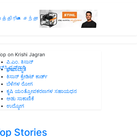
த்திரிகை சந்தா
op on Krishi Jagran
ಪಿ.ಎಂ. ಕಿಸಾನ್
ಸ್ಕ್ರಿಪ್ಷನ್‌ಗಾಗಿ
ಜೀವಾಮೃತ
ಕಿಸಾನ್ ಕ್ರೇಡಿಟ್ ಕಾರ್ಡ್
ಬೆಳೆಗಳ ರೋಗ
ಕೃಷಿ ಯಂತ್ರೋಪಕರಣಗಳ ಸಹಾಯಧನ
ಆಡು ಸಾಕಾಣಿಕೆ
ಉದ್ಯೋಗ
op Stories