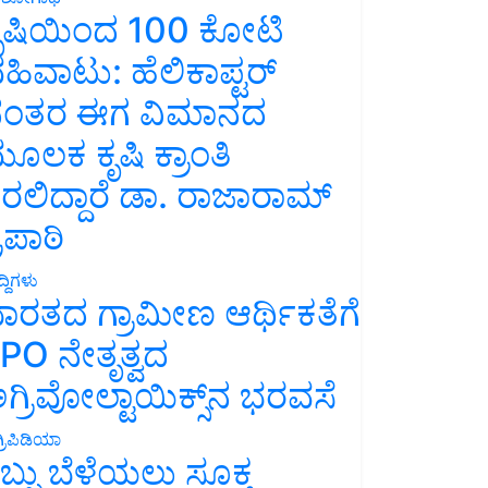
ೃಷಿಯಿಂದ 100 ಕೋಟಿ
ಹಿವಾಟು: ಹೆಲಿಕಾಪ್ಟರ್
ಂತರ ಈಗ ವಿಮಾನದ
ೂಲಕ ಕೃಷಿ ಕ್ರಾಂತಿ
ರಲಿದ್ದಾರೆ ಡಾ. ರಾಜಾರಾಮ್
್ರಿಪಾಠಿ
್ದಿಗಳು
ಾರತದ ಗ್ರಾಮೀಣ ಆರ್ಥಿಕತೆಗೆ
PO ನೇತೃತ್ವದ
ಗ್ರಿವೋಲ್ಟಾಯಿಕ್ಸ್‌ನ ಭರವಸೆ
್ರಿಪಿಡಿಯಾ
ಬ್ಬು ಬೆಳೆಯಲು ಸೂಕ್ತ