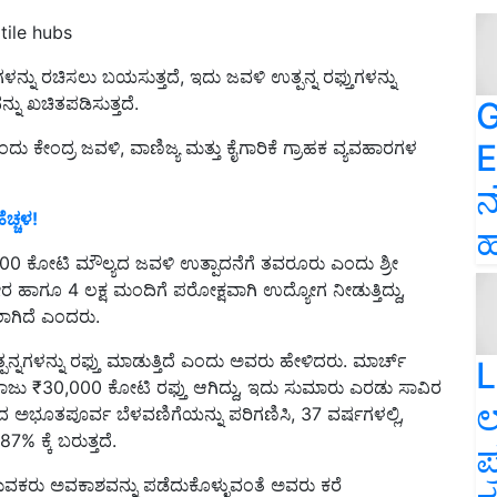
tile hubs
ಳನ್ನು ರಚಿಸಲು ಬಯಸುತ್ತದೆ, ಇದು ಜವಳಿ ಉತ್ಪನ್ನ ರಫ್ತುಗಳನ್ನು
ದನ್ನು ಖಚಿತಪಡಿಸುತ್ತದೆ.
G
E
ಎಂದು ಕೇಂದ್ರ ಜವಳಿ, ವಾಣಿಜ್ಯ ಮತ್ತು ಕೈಗಾರಿಕೆ ಗ್ರಾಹಕ ವ್ಯವಹಾರಗಳ
ನ
ಚ್ಚಳ!
ಹ
ಷ 30,000 ಕೋಟಿ ಮೌಲ್ಯದ ಜವಳಿ ಉತ್ಪಾದನೆಗೆ ತವರೂರು ಎಂದು ಶ್ರೀ
 ಹಾಗೂ 4 ಲಕ್ಷ ಮಂದಿಗೆ ಪರೋಕ್ಷವಾಗಿ ಉದ್ಯೋಗ ನೀಡುತ್ತಿದ್ದು,
ಲಾಗಿದೆ ಎಂದರು.
್ನಗಳನ್ನು ರಫ್ತು ಮಾಡುತ್ತಿದೆ ಎಂದು ಅವರು ಹೇಳಿದರು. ಮಾರ್ಚ್
L
ಅಂದಾಜು ₹30,000 ಕೋಟಿ ರಫ್ತು ಆಗಿದ್ದು, ಇದು ಸುಮಾರು ಎರಡು ಸಾವಿರ
ಲ
ದ ಅಭೂತಪೂರ್ವ ಬೆಳವಣಿಗೆಯನ್ನು ಪರಿಗಣಿಸಿ, 37 ವರ್ಷಗಳಲ್ಲಿ,
7% ಕ್ಕೆ ಬರುತ್ತದೆ.
ಪ
ಯುವಕರು ಅವಕಾಶವನ್ನು ಪಡೆದುಕೊಳ್ಳುವಂತೆ ಅವರು ಕರೆ