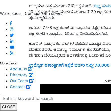
ಉದ್ಯಮದ ಗಾತ್ರ ಸುಮಾರು ₹10 ಲಕ್ಷ ಕೋಟಿ.
ರಫ್ತು ಸುಮ
10 ಲಕ್ಷ ಕೋಟಿ ರಫ್ತು ಮಾಡುವ ಮೂಲಕ ₹ 20 ಲಕ್ಷ ಕೋಟ
We're social. Connect with us on:
ಪುನರುಚ್ಚರಿಸಿದರು.
ಆಗಲೂ, 7.5-8 ಲಕ್ಷ ಕೋಟಿಯ ಸಾಧಾರಣ ರಫ್ತು ಗುರಿಯನ
ಲಕ್ಷ ಕೋಟಿ ಉತ್ಪಾದನಾ ಗುರಿಯನ್ನು ನಿಗದಿಪಡಿಸಲಾಗಿದೆ.
ಕೋವಿಡ್ ಮತ್ತು ಇತರ ದೇಶಗಳ ನಡುವಿನ ಯುದ್ಧದ ವಿಷಯದಲ
ಮಾತನಾಡಿದರು. ಆದಾಗ್ಯೂ, ಸವಾಲುಗಳ ಹೊರತಾಗಿಯೂ, ಪ್
ವೇಗವಾಗಿ ಬೆಳೆಯುತ್ತಿರುವ ಆರ್ಥಿಕತೆಗಳಲ್ಲಿ ಒಂದಾಗಿದೆ 
More Links
ಉದ್ಯೋಗ ಆಕಾಂಕ್ಷಿಗಳಿಗೆ ಇಲ್ಲಿದೆ ಭರ್ಜರಿ ಸುದ್ದಿ: 70,0
About us
Directory
ADV
Our Team
Contact
CLOSE