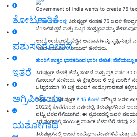
Government of India wants to create 75 tex
ತೋಟಗಾರಿಕೆ
ಭಾರತ ಸರ್ಕಾರವು
ತಿರುಪ್ಪೂರ್‌ ನಂತಹ 75 ಜವಳಿ ಕೇಂದ್ರಗ
ಬೆಂಬಲಿಸುತ್ತದೆ ಮತ್ತು ಸುಸ್ಥಿರ ತಂತ್ರಜ್ಞಾನವನ್ನು ಸೇರಿಸುವು
ಆದರೆ ಉದ್ಯೋಗಕ್ಕೆ ಹೆಚ್ಚಿನ ಅವಕಾಶಗಳನ್ನು ಸೃಷ್ಟಿಸುತ್ತದೆ 
ಪಶುಸಂಗೋಪನೆ
ಸಚಿವ ಪಿಯೂಷ್‌ ಗೋಯಲ್‌ ಹೇಳಿದರು.
ಶುಂಠಿಗೆ ಉತ್ತರ ಭಾರತದಿಂದ ಭಾರೀ ಬೇಡಿಕೆ; ಬೆಲೆಯಲ್ಲೂ ಹೆ
ಇತರೆ
ತಿರುಪ್ಪೂರ್ ದೇಶಕ್ಕೆ ಹೆಮ್ಮೆ ತಂದಿದೆ ಮತ್ತು ಪ್ರತಿ ವರ್
ಗೋಯಲ್ ಹೇಳಿದರು. ಈ ಕ್ಷೇತ್ರದಿಂದ 6 ಲಕ್ಷ ಮಂದಿಗೆ ನೇರ
ಒಟ್ಟಾರೆಯಾಗಿ 10 ಲಕ್ಷ ಮಂದಿಗೆ ಉದ್ಯೋಗಾವಕಾಶ ಕಲ್ಪಿಸ
ಅಗ್ರಿಪೀಡಿಯಾ
1985 ರಲ್ಲಿ ತಿರುಪ್ಪೂರ್
₹ 15 ಕೋಟಿ
ಮೌಲ್ಯದ ಜವಳಿ ಉತ್ಪನ
2022ಕ್ಕೆ ಕೊನೆಗೊಂಡ ವರ್ಷದಲ್ಲಿ, ತಿರುಪ್ಪೂರ್‌ನಿಂದ 
ಪಟ್ಟು ಬೆಳವಣಿಗೆಯಾಗಿದೆ. ಈ ಪ್ರದೇಶದಲ್ಲಿ ಜವಳಿ ವಲಯ
ತಿರುಪ್ಪೂರ್‌ನಲ್ಲಿ ಸಂಯುಕ್ತ ವಾರ್ಷಿಕ ಬೆಳವಣಿಗೆ ದರವು 22.8
ಯಶೋಗಾಥೆ
ತಿರುಪ್ಪೂರ್‌ನಲ್ಲಿ ಅಪಾರ ಉದ್ಯೋಗಾವಕಾಶಗಳಿವೆ ಮತ್ತು 