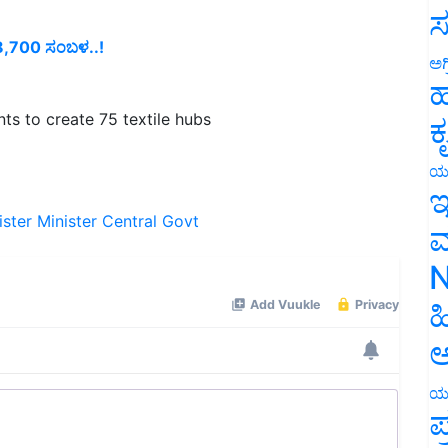
ಸ
2,08,700 ಸಂಬಳ..!
ಅಗ
ಹ
s to create 75 textile hubs
ಕ
ಯ
ಇ
ister
Minister
Central Govt
ಮ
N
ಹ
ಅ
ಯ
ಪ