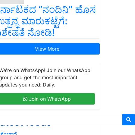
ರ್ನಾಟಕದ “ನಂದಿನಿ” ಹೊಸ
ತ್ಪನ್ನ ಮಾರುಕಟ್ಟೆಗೆ:
ಿಶೇಷತೆ ನೋಡಿ!
View More
We're on WhatsApp! Join our WhatsApp
group and get the most important
updates you need. Daily.
Join on WhatsApp
atest feeds
ಶೋಗಾಥೆ