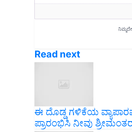
Read next
ಈ ದೊಡ್ಡ ಗಳಿಕೆಯ ವ್ಯಾಪಾರವನ್
ಪ್ರಾರಂಭಿಸಿ ನೀವು ಶ್ರೀಮಂತರಾ