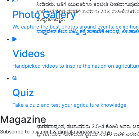
ನೀಡಿದರು. ಜತೆಗೆ ಯುವಕರಿಗೂ ತರಬೇತಿ ನೀಡಲಾಗುವುದು ಎಂದರು.
Photo Gallery
ಉದ್ಯೋಗದಲ್ಲಿರುವವರಲ್ಲಿ ಸುಮಾರು 70% ಮಹಿಳೆಯರು ಮತ
ಉಲ್ಲೇಖಿಸಿದ್ದಾರೆ.
We capture the best photos around events, exhibitio
ಸಾಫ್ಟ್‌ವೇರ್ ಕೆಲಸ ಬಿಟ್ಟು ಕತ್ತೆ ಸಾಕಾಣಿಕೆ ಆರಂಭ; ಲೀ.
Videos
Handpicked videos to inspire the nation on agricultur
Quiz
Take a quiz and test your agriculture knowledge
Magazine
ಭಾರತದಾದ್ಯಂತ, ಸರಿಸುಮಾರು 3.5-4 ಕೋಟಿ ಜನರು ಜವಳಿ ಕ
Subscribe to our print & digital magazines now
ಶ್ರೀ ಗೋಯಲ್ ಹೇಳಿದರು. ಕೃಷಿಯ ನಂತರ ಜವಳಿ ಎರಡನೇ 