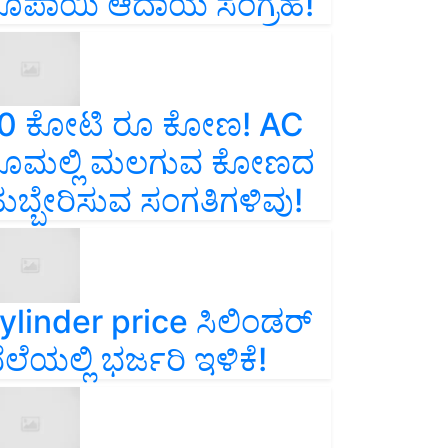
ೂಪಾಯಿ ಆದಾಯ ಸಂಗ್ರಹ!
0 ಕೋಟಿ ರೂ ಕೋಣ! AC
ೂಮಲ್ಲಿ ಮಲಗುವ ಕೋಣದ
ುಬ್ಬೇರಿಸುವ ಸಂಗತಿಗಳಿವು!
ylinder price ಸಿಲಿಂಡರ್‌
ೆಲೆಯಲ್ಲಿ ಭರ್ಜರಿ ಇಳಿಕೆ!