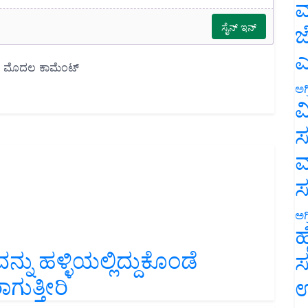
ಮ
ಜ
ಎ
ಅಗ
ವ
ಸ
ಮ
ಅಗ
ಹ
ನು ಹಳ್ಳಿಯಲ್ಲಿದ್ದುಕೊಂಡೆ
ಸ
ಗುತ್ತೀರಿ
ಉ