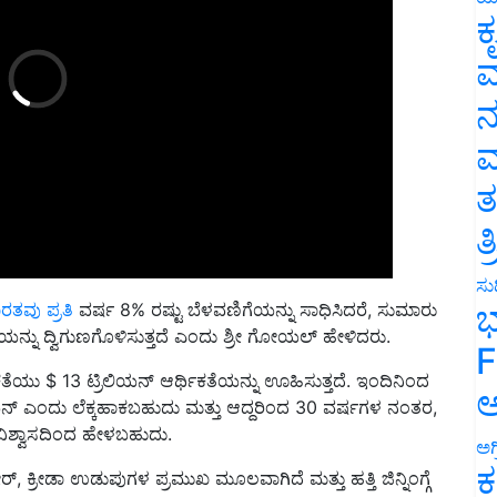
ಕ
ವ
ನ
ಮ
ತ
ತ
ರತವು ಪ್ರತಿ
ವರ್ಷ 8% ರಷ್ಟು ಬೆಳವಣಿಗೆಯನ್ನು ಸಾಧಿಸಿದರೆ, ಸುಮಾರು
ಸುದ
ಭ
ೆಯನ್ನು ದ್ವಿಗುಣಗೊಳಿಸುತ್ತದೆ ಎಂದು ಶ್ರೀ ಗೋಯಲ್ ಹೇಳಿದರು.
F
ೆಯು $ 13 ಟ್ರಿಲಿಯನ್ ಆರ್ಥಿಕತೆಯನ್ನು ಊಹಿಸುತ್ತದೆ. ಇಂದಿನಿಂದ
ಲಿಯನ್ ಎಂದು ಲೆಕ್ಕಹಾಕಬಹುದು ಮತ್ತು ಆದ್ದರಿಂದ 30 ವರ್ಷಗಳ ನಂತರ,
ಅ
ವಿಶ್ವಾಸದಿಂದ ಹೇಳಬಹುದು.
ಅಗ
ೇರ್, ಕ್ರೀಡಾ ಉಡುಪುಗಳ ಪ್ರಮುಖ ಮೂಲವಾಗಿದೆ ಮತ್ತು ಹತ್ತಿ ಜಿನ್ನಿಂಗ್ಗೆ
ಕ