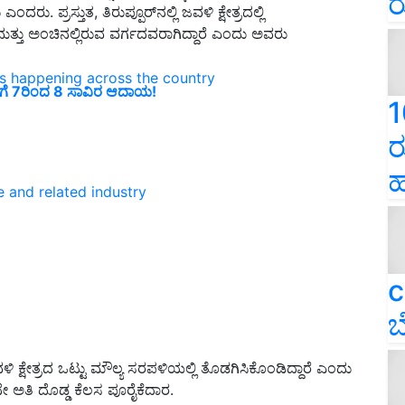
ರ
 ಪ್ರಸ್ತುತ, ತಿರುಪ್ಪೂರ್‌ನಲ್ಲಿ ಜವಳಿ ಕ್ಷೇತ್ರದಲ್ಲಿ
್ತು ಅಂಚಿನಲ್ಲಿರುವ ವರ್ಗದವರಾಗಿದ್ದಾರೆ ಎಂದು ಅವರು
ns happening across the country
ಹಾಲಿಗೆ 7ರಿಂದ 8 ಸಾವಿರ ಆದಾಯ!
1
ರ
ಹ
e and related industry
c
ಬ
್ಷೇತ್ರದ ಒಟ್ಟು ಮೌಲ್ಯ ಸರಪಳಿಯಲ್ಲಿ ತೊಡಗಿಸಿಕೊಂಡಿದ್ದಾರೆ ಎಂದು
ಅತಿ ದೊಡ್ಡ ಕೆಲಸ ಪೂರೈಕೆದಾರ.