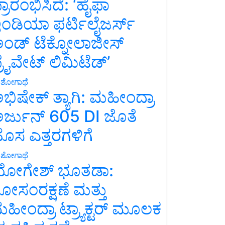
್ರಾರಂಭಿಸಿದೆ: ‘ಹೈಫಾ
ಂಡಿಯಾ ಫರ್ಟಿಲೈಜರ್ಸ್
ಂಡ್ ಟೆಕ್ನೋಲಾಜೀಸ್
್ರೈವೇಟ್ ಲಿಮಿಟೆಡ್’
ಶೋಗಾಥೆ
ಭಿಷೇಕ್ ತ್ಯಾಗಿ: ಮಹೀಂದ್ರಾ
ರ್ಜುನ್ 605 DI ಜೊತೆ
ೊಸ ಎತ್ತರಗಳಿಗೆ
ಶೋಗಾಥೆ
ೋಗೇಶ್ ಭೂತಡಾ:
ೋಸಂರಕ್ಷಣೆ ಮತ್ತು
ಹೀಂದ್ರಾ ಟ್ರ್ಯಾಕ್ಟರ್ ಮೂಲಕ