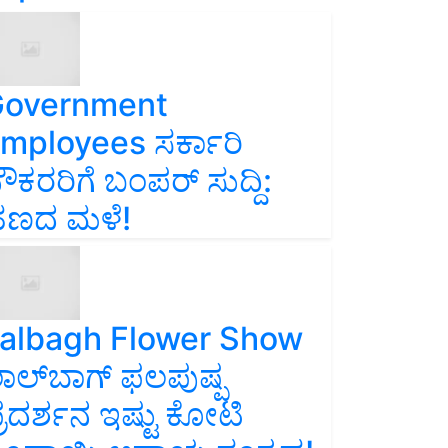
overnment
mployees ಸರ್ಕಾರಿ
ೌಕರರಿಗೆ ಬಂಪರ್‌ ಸುದ್ದಿ:
ಣದ ಮಳೆ!
albagh Flower Show
ಾಲ್‌ಬಾಗ್ ಫಲಪುಷ್ಪ
್ರದರ್ಶನ ಇಷ್ಟು ಕೋಟಿ