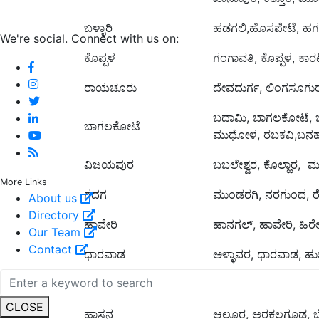
ಬಳ್ಳಾರಿ
ಹಡಗಲಿ,ಹೊಸಪೇಟೆ, ಹಗರಿಬೊ
We're social. Connect with us on:
ಕೊಪ್ಪಳ
ಗಂಗಾವತಿ, ಕೊಪ್ಪಳ, ಕಾರ
ರಾಯಚೂರು
ದೇವದುರ್ಗ, ಲಿಂಗಸೂಗು
ಬದಾಮಿ, ಬಾಗಲಕೋಟೆ, ಬ
ಬಾಗಲಕೋಟೆ
ಮುಧೋಳ, ರಬಕವಿ,ಬನಹಟ
ವಿಜಯಪುರ
ಬಬಲೇಶ್ವರ, ಕೊಲ್ಹಾರ, ಮ
More Links
ಗದಗ
ಮುಂಡರಗಿ, ನರಗುಂದ, ರ
About us
Directory
ಹಾವೇರಿ
ಹಾನಗಲ್, ಹಾವೇರಿ, ಹಿರೇಕ
Our Team
Contact
ಧಾರವಾಡ
ಅಳ್ಳಾವರ, ಧಾರವಾಡ, ಹುಬ
ಶಿವಮೊಗ್ಗ
ಭದ್ರಾವತಿ, ಹೊಸನಗರ,ಸಾಗ
CLOSE
ಹಾಸನ
ಆಲೂರ, ಅರಕಲಗೂಡ, ಬ