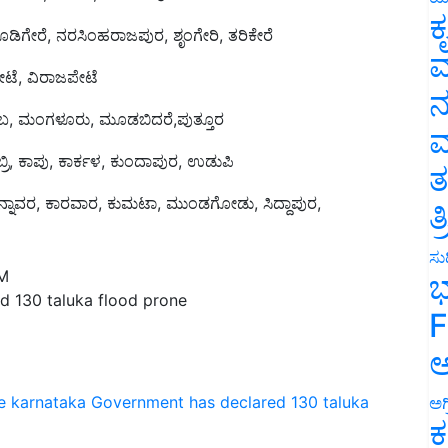
ಕ
ೂಡಿಗೇರೆ, ನರಸಿಂಹರಾಜಪುರ, ಶೃಂಗೇರಿ, ತರಿಕೇರೆ
ವ
ೆ, ವಿರಾಜಪೇಟೆ
ನ
 ಕಡಬ, ಮಂಗಳೂರು, ಮೂಡಬಿದರೆ,ಪುತ್ತೂರ
ಮ
ಬ್ರಿ, ಕಾಪು, ಕಾರ್ಕಳ, ಕುಂದಾಪುರ, ಉಡುಪಿ
ತ
ನಾವರ, ಕಾರವಾರ, ಕುಮಟಾ, ಮುಂಡಗೋಡು, ಸಿದ್ದಾಪುರ,
ತ
ಸುದ
PM
ಭ
 130 taluka flood prone
F
ಅ
e
karnataka Government has declared 130 taluka
ಅಗ
ಕ