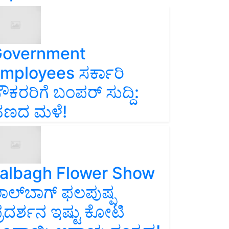
overnment
mployees ಸರ್ಕಾರಿ
ೌಕರರಿಗೆ ಬಂಪರ್‌ ಸುದ್ದಿ:
ಣದ ಮಳೆ!
albagh Flower Show
ಾಲ್‌ಬಾಗ್ ಫಲಪುಷ್ಪ
್ರದರ್ಶನ ಇಷ್ಟು ಕೋಟಿ