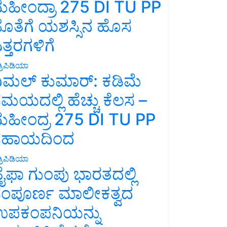
ಹೀಂದ್ರಾ 275 DI TU PP
ೊತೆಗೆ ಯಶಸ್ಸಿನ ಹೊಸ
ತ್ತರಗಳಿಗೆ
್ರಿಪಿಡಿಯಾ
ಿಮಲ್ ಕುಮಾರ್: ಕಡಿಮೆ
ಮಯದಲ್ಲಿ ಹೆಚ್ಚು ಕೆಲಸ –
ಹೀಂದ್ರ 275 DI TU PP
ಸಹಾಯದಿಂದ
್ರಿಪಿಡಿಯಾ
ೈಫಾ ಗುಂಪು ಭಾರತದಲ್ಲಿ
ಂಪೂರ್ಣ ಮಾಲೀಕತ್ವದ
ಪಕಂಪನಿಯನ್ನು