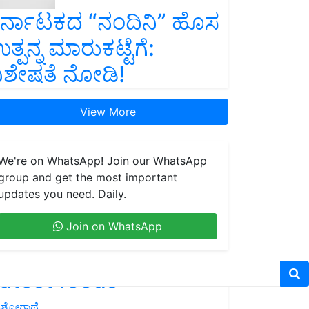
ರ್ನಾಟಕದ “ನಂದಿನಿ” ಹೊಸ
ತ್ಪನ್ನ ಮಾರುಕಟ್ಟೆಗೆ:
ಿಶೇಷತೆ ನೋಡಿ!
View More
We're on WhatsApp! Join our WhatsApp
group and get the most important
updates you need. Daily.
Join on WhatsApp
atest feeds
ಶೋಗಾಥೆ