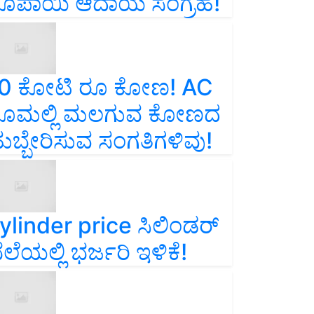
ೂಪಾಯಿ ಆದಾಯ ಸಂಗ್ರಹ!
0 ಕೋಟಿ ರೂ ಕೋಣ! AC
ೂಮಲ್ಲಿ ಮಲಗುವ ಕೋಣದ
ುಬ್ಬೇರಿಸುವ ಸಂಗತಿಗಳಿವು!
ylinder price ಸಿಲಿಂಡರ್‌
ೆಲೆಯಲ್ಲಿ ಭರ್ಜರಿ ಇಳಿಕೆ!