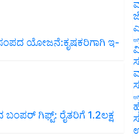
ಮ
ಜ
ಎ
ತ್ಸ್ಯ ಸಂಪದ ಯೋಜನೆ:ಕೃಷಕರಿಗಾಗಿ ಇ-
ಅಗ
ವ
ಸ
ಮ
ಅಗ
ಹ
ಬಂಪರ್‌ ಗಿಫ್ಟ್‌: ರೈತರಿಗೆ 1.2ಲಕ್ಷ
ಸ
ಉ