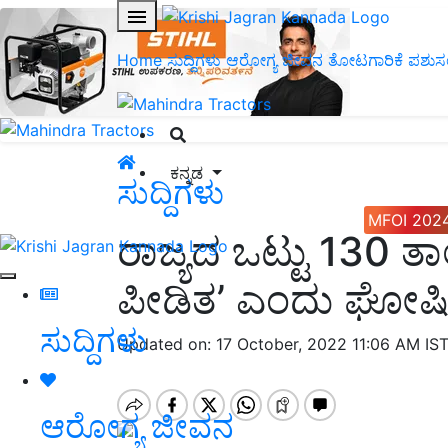
Home
ಸುದ್ದಿಗಳು
ಆರೋಗ್ಯ ಜೀವನ
ತೋಟಗಾರಿಕೆ
ಪಶುಸ
ಕನ್ನಡ
ಸುದ್ದಿಗಳು
MFOI 202
ರಾಜ್ಯದ ಒಟ್ಟು 130 ತಾ
ಪೀಡಿತ’ ಎಂದು ಘೋಷಿಸ
ಸುದ್ದಿಗಳು
Updated on: 17 October, 2022 11:06 AM IS
ಆರೋಗ್ಯ ಜೀವನ