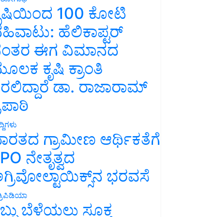
ೃಷಿಯಿಂದ 100 ಕೋಟಿ
ಹಿವಾಟು: ಹೆಲಿಕಾಪ್ಟರ್
ಂತರ ಈಗ ವಿಮಾನದ
ೂಲಕ ಕೃಷಿ ಕ್ರಾಂತಿ
ರಲಿದ್ದಾರೆ ಡಾ. ರಾಜಾರಾಮ್
್ರಿಪಾಠಿ
್ದಿಗಳು
ಾರತದ ಗ್ರಾಮೀಣ ಆರ್ಥಿಕತೆಗೆ
PO ನೇತೃತ್ವದ
ಗ್ರಿವೋಲ್ಟಾಯಿಕ್ಸ್‌ನ ಭರವಸೆ
್ರಿಪಿಡಿಯಾ
ಬ್ಬು ಬೆಳೆಯಲು ಸೂಕ್ತ