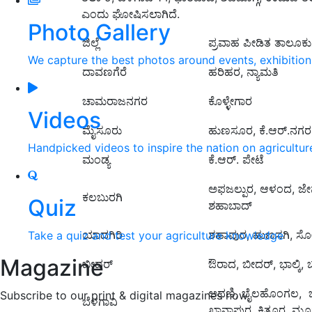
ಎಂದು ಘೋಷಿಸಲಾಗಿದೆ.
Photo Gallery
ಜಿಲ್ಲೆ
ಪ್ರವಾಹ ಪೀಡಿತ ತಾಲೂಕ
We capture the best photos around events, exhibitio
ದಾವಣಗೆರೆ
ಹರಿಹರ, ನ್ಯಾಮತಿ
ಚಾಮರಾಜನಗರ
ಕೊಳ್ಳೇಗಾರ
Videos
ಮೈಸೂರು
ಹುಣಸೂರ, ಕೆ.ಆರ್.ನಗರ
Handpicked videos to inspire the nation on agricultur
ಮಂಡ್ಯ
ಕೆ.ಆರ್. ಪೇಟೆ
ಅಫಜಲ್ಪುರ, ಆಳಂದ, ಜೇವರ
ಕಲಬುರಗಿ
Quiz
ಶಹಾಬಾದ್
ಯಾದಗಿರಿ
ಶಹಾಪುರ, ಹುಣಸಗಿ, ಸೋ
Take a quiz and test your agriculture knowledge
Magazine
ಬೀದರ್
ಔರಾದ, ಬೀದರ್, ಭಾಲ್ಕಿ
ಅಥಣಿ, ಬೈಲಹೊಂಗಲ, ಬೆಳಗ
Subscribe to our print & digital magazines now
ಬೆಳಗಾವಿ
ಖಾನಾಪುರ, ಕಿತ್ತೂರ, ಮೂ