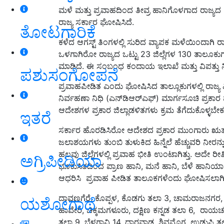
ಮಳೆ ಮತ್ತು ಪ್ರವಾಹದಿಂದ ತೀವ್ರ ಹಾನಿಗೊಳಗಾದ ರಾಜ್ಯದ 2
ರಾಜ್ಯ ಸರ್ಕಾರ ಘೋಷಿಸಿದೆ.
ತೋಟಗಾರಿಕೆ
ಕಳೆದ ಆಗಸ್ಟ್‌ ತಿಂಗಳಲ್ಲಿ ಸುರಿದ ವ್ಯಾಪಕ ಮಳೆಯಿಂದಾಗಿ ರಾ
ಒಳಗಾಗಿರೋ ರಾಜ್ಯದ ಒಟ್ಟು 23 ಜಿಲ್ಲೆಗಳ 130 ತಾಲೂಕು
ಮಾಡಿದೆ. ಈ ಸಂಬಂಧ ಕಂದಾಯ ಇಲಾಖೆ ಮತ್ತು ವಿಪತ್ತು ನ
ಪಶುಸಂಗೋಪನೆ
ಪ್ರವಾಹಪೀಡಿತ ಎಂದು ಘೋಷಿಸಿದ ತಾಲ್ಲೂಕುಗಳಲ್ಲಿ ರಾಜ್ಯ ವಿಪ
ನಿರ್ವಹಣಾ ನಿಧಿ (ಎನ್‌ಡಿಆರ್‌ಎಫ್‌) ಮಾರ್ಗಸೂಚಿ ಪ್ರಕ
ಆದೇಶಗಳ ಪ್ರಕಾರ ಜಿಲ್ಲಾಡಳಿತಗಳು ಕ್ರಮ ತೆಗೆದುಕೊಳ್ಳಬೇ
ಇತರೆ
ಸರ್ಕಾರ ಹೊರಡಿಸಿರೋ ಆದೇಶದ ಪ್ರಕಾರ ಮುಂಗಾರು ಋತುವಿನ
ಜಲಾಶಯಗಳು ತುಂಬಿ ತುಳುಕಿದ ಹಿನ್ನೆಲೆ ಹೆಚ್ಚುವರಿ ನೀರನ
ಹಲವು ಜಿಲ್ಲೆಗಳಲ್ಲಿ ಪ್ರವಾಹ ಭೀತಿ ಉಂಟಾಗಿತ್ತು. ಅದೇ 
ಅಗ್ರಿಪೀಡಿಯಾ
ಭೂಕುಸಿತದಿಂದ ಪ್ರಾಣ ಹಾನಿ, ಮನೆ ಹಾನಿ, ಬೆಳೆ ಹಾನಿಯಾಗ
ಆಧರಿಸಿ ಪ್ರವಾಹ ಪೀಡಿತ ತಾಲೂಕಗಳೆಂದು ಘೋಷಿಸಲಾಗಿ
ದಾವಣಗೆರೆ, ಕೊಪ್ಪಳ, ಕೊಡಗು ತಲಾ 3, ಚಾಮರಾಜನಗರ, 
ಯಶೋಗಾಥೆ
ಹಾವೇರಿ, ಚಿಕ್ಕಮಗಳೂರು, ದಕ್ಷಿಣ ಕನ್ನಡ ತಲಾ 6, ರಾ
ತಲಾ 9, ಬೆಳಗಾವಿ 14, ಧಾರವಾಡ, ಶಿವಮೊಗ್ಗ, ಉಡುಪಿ ತಲಾ