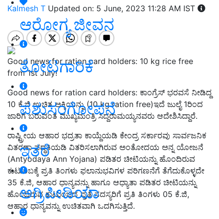
Kalmesh T
Updated on: 5 June, 2023 11:28 AM IST
ಆರೋಗ್ಯ ಜೀವನ
Good news for ration card holders: 10 kg rice free
ತೋಟಗಾರಿಕೆ
from 1st July!
Good news for ration card holders: ಕಾಂಗ್ರೆಸ್‌ ಭರವಸೆ ನೀಡಿದ್ದ
ಪಶುಸಂಗೋಪನೆ
10 ಕೆ.ಜಿ ಉಚಿತ ಅಕ್ಕಿಯನ್ನು (10 kg ration free)ಇದೆ ಜುಲೈ 1ರಿಂದ
ಜಾರಿಗೆ ಬರುವಂತೆ ಮುಖ್ಯಮಂತ್ರಿ ಸಿದ್ದರಾಮಯ್ಯನವರು ಆದೇಶಿಸಿದ್ದಾರೆ.
ರಾಷ್ಟ್ರೀಯ ಆಹಾರ ಭದ್ರತಾ ಕಾಯ್ದೆಯಡಿ ಕೇಂದ್ರ ಸರ್ಕಾರವು ಸಾರ್ವಜನಿಕ
ಇತರೆ
ವಿತರಣಾ ಪದ್ಧತಿಯಡಿ ವಿತರಿಸಲಾಗಿರುವ ಅಂತೋದಯ ಅನ್ನ ಯೋಜನೆ
(
Antyodaya Ann Yojana
)
ಪಡಿತರ ಚೀಟಿಯನ್ನು ಹೊಂದಿರುವ
ಕುಟುಂಬಕ್ಕೆ ಪ್ರತಿ ತಿಂಗಳು ಫಲಾನುಭವಿಗಳ ಪರಿಗಣನೆಗೆ ತೆಗೆದುಕೊಳ್ಳದೇ
35 ಕೆ.ಜಿ, ಆಹಾರ ಧಾನ್ಯವನ್ನು ಹಾಗೂ ಆಧ್ಯಾತಾ ಪಡಿತರ ಚೀಟಿಯನ್ನು
ಅಗ್ರಿಪೀಡಿಯಾ
ಹೊಂದಿರುವ ಕುಟುಂಬದ ಪ್ರತಿ ಸದಸ್ಯರಿಗೆ ಪ್ರತಿ ತಿಂಗಳು 05 ಕೆ.ಜಿ,
ಆಹಾರ ಧಾನ್ಯವನ್ನು ಉಚಿತವಾಗಿ ಒದಗಿಸುತ್ತಿದೆ.