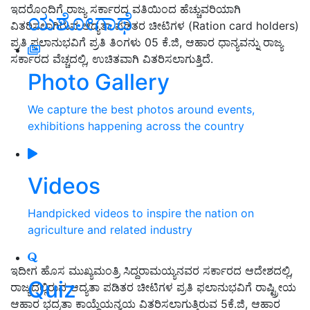
ಇದರೊಂದಿಗೆ ರಾಜ್ಯ ಸರ್ಕಾರದ ವತಿಯಿಂದ ಹೆಚ್ಚುವರಿಯಾಗಿ
ಯಶೋಗಾಥೆ
ವಿತರಿಸಲಾಗಿರುವ ಆದ್ಯತಾ ಪಡಿತರ ಚೀಟಿಗಳ (Ration card holders)
ಪ್ರತಿ ಫಲಾನುಭವಿಗೆ ಪ್ರತಿ ತಿಂಗಳು 05 ಕೆ.ಜಿ, ಆಹಾರ ಧಾನ್ಯವನ್ನು ರಾಜ್ಯ
ಸರ್ಕಾರದ ವೆಚ್ಚದಲ್ಲಿ, ಉಚಿತವಾಗಿ ವಿತರಿಸಲಾಗುತ್ತಿದೆ.
Photo Gallery
We capture the best photos around events,
exhibitions happening across the country
Videos
Handpicked videos to inspire the nation on
agriculture and related industry
ಇದೀಗ ಹೊಸ ಮುಖ್ಯಮಂತ್ರಿ ಸಿದ್ದರಾಮಯ್ಯನವರ ಸರ್ಕಾರದ ಆದೇಶದಲ್ಲಿ,
Quiz
ರಾಜ್ಯದಲ್ಲಿರುವ ಆದ್ಯತಾ ಪಡಿತರ ಚೀಟಿಗಳ ಪ್ರತಿ ಫಲಾನುಭವಿಗೆ ರಾಷ್ಟ್ರೀಯ
ಆಹಾರ ಭದ್ರತಾ ಕಾಯ್ದೆಯನ್ವಯ ವಿತರಿಸಲಾಗುತ್ತಿರುವ 5ಕೆ.ಜಿ, ಆಹಾರ