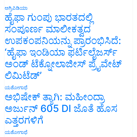
ಅಗ್ರಿಪಿಡಿಯಾ
ಹೈಫಾ ಗುಂಪು ಭಾರತದಲ್ಲಿ
ಸಂಪೂರ್ಣ ಮಾಲೀಕತ್ವದ
ಉಪಕಂಪನಿಯನ್ನು ಪ್ರಾರಂಭಿಸಿದೆ:
‘ಹೈಫಾ ಇಂಡಿಯಾ ಫರ್ಟಿಲೈಜರ್ಸ್
ಅಂಡ್ ಟೆಕ್ನೋಲಾಜೀಸ್ ಪ್ರೈವೇಟ್
ಲಿಮಿಟೆಡ್’
ಯಶೋಗಾಥೆ
ಅಭಿಷೇಕ್ ತ್ಯಾಗಿ: ಮಹೀಂದ್ರಾ
ಅರ್ಜುನ್ 605 DI ಜೊತೆ ಹೊಸ
ಎತ್ತರಗಳಿಗೆ
ಯಶೋಗಾಥೆ