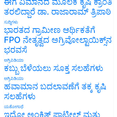
ಈಗ ವಿಮಾನದ ಮೂಲಕ ಕೃಷಿ ಕ್ರಾಂತಿ
ತರಲಿದ್ದಾರೆ ಡಾ. ರಾಜಾರಾಮ್ ತ್ರಿಪಾಠಿ
ಸುದ್ದಿಗಳು
ಭಾರತದ ಗ್ರಾಮೀಣ ಆರ್ಥಿಕತೆಗೆ
FPO ನೇತೃತ್ವದ ಅಗ್ರಿವೋಲ್ಟಾಯಿಕ್ಸ್‌ನ
ಭರವಸೆ
ಅಗ್ರಿಪಿಡಿಯಾ
ಕಬ್ಬು ಬೆಳೆಯಲು ಸೂಕ್ತ ಸಲಹೆಗಳು
ಅಗ್ರಿಪಿಡಿಯಾ
ಹವಾಮಾನ ಬದಲಾವಣೆಗೆ ತಕ್ಕ ಕೃಷಿ
ಸಲಹೆಗಳು
ಯಶೋಗಾಥೆ
ಇದೋ ಅಂಕಿತ್ ಪಾಟೀಲ್ ಮತ್ತು