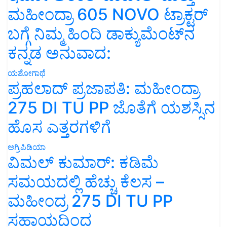
ಮಹೀಂದ್ರಾ 605 NOVO ಟ್ರಾಕ್ಟರ್
ಬಗ್ಗೆ ನಿಮ್ಮ ಹಿಂದಿ ಡಾಕ್ಯುಮೆಂಟ್‌ನ
ಕನ್ನಡ ಅನುವಾದ:
ಯಶೋಗಾಥೆ
ಪ್ರಹಲಾದ್ ಪ್ರಜಾಪತಿ: ಮಹೀಂದ್ರಾ
275 DI TU PP ಜೊತೆಗೆ ಯಶಸ್ಸಿನ
ಹೊಸ ಎತ್ತರಗಳಿಗೆ
ಅಗ್ರಿಪಿಡಿಯಾ
ವಿಮಲ್ ಕುಮಾರ್: ಕಡಿಮೆ
ಸಮಯದಲ್ಲಿ ಹೆಚ್ಚು ಕೆಲಸ –
ಮಹೀಂದ್ರ 275 DI TU PP
ಸಹಾಯದಿಂದ