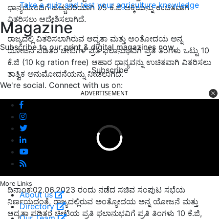
Take a quiz and test your agriculture knowledge
ಧಾನ್ಯದೊಂದಿಗೆ ಹೆಚ್ಚುವರಿಯಾಗಿ 05 ಕೆ.ಜಿ ಅಕ್ಕಿಯನ್ನು ಉಚಿತವಾಗಿ
ವಿತರಿಸಲು ಆದೇಶಿಸಲಾಗಿದೆ.
Magazine
ರಾಜ್ಯದಲ್ಲಿ ವಿತರಿಸಲಾಗಿರುವ ಆದ್ಯತಾ ಮತ್ತು ಅಂತೋದಯ ಅನ್ನ
Subscribe to our print & digital magazines now
ಯೋಜನ ಪಡಿತರ ಚೀಟಿಗಳ ಪ್ರತಿ ಫಲಾನುಭವಿಗೆ ಪ್ರತಿ ತಿಂಗಳು ಒಟ್ಟು 10
ಕೆ.ಜಿ (10 kg ration free) ಆಹಾರ ಧಾನ್ಯವನ್ನು ಉಚಿತವಾಗಿ ವಿತರಿಸಲು
Subscribe
ತಾತ್ವಿಕ ಅನುಮೋದನೆಯನ್ನು ನೀಡಲಾಗಿದೆ.
We're social. Connect with us on:
ADVERTISEMENT
More Links
ದಿನಾಂಕ:02.06.2023 ರಂದು ನಡೆದ ಸಚಿವ ಸಂಪುಟ ಸಭೆಯ
About us
ನಿರ್ಣಯದಂತೆ, ರಾಜ್ಯದಲ್ಲಿರುವ ಅಂತ್ಯೋದಯ ಅನ್ನ ಯೋಜನೆ ಮತ್ತು
Directory
ಆದ್ಯತಾ ಪಡಿತರ ಚೀಟಿಯ ಪ್ರತಿ ಫಲಾನುಭವಿಗೆ ಪ್ರತಿ ತಿಂಗಳು 10 ಕೆ.ಜಿ,
Our Team