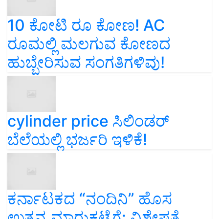
10 ಕೋಟಿ ರೂ ಕೋಣ! AC
ರೂಮಲ್ಲಿ ಮಲಗುವ ಕೋಣದ
ಹುಬ್ಬೇರಿಸುವ ಸಂಗತಿಗಳಿವು!
cylinder price ಸಿಲಿಂಡರ್‌
ಬೆಲೆಯಲ್ಲಿ ಭರ್ಜರಿ ಇಳಿಕೆ!
ಕರ್ನಾಟಕದ “ನಂದಿನಿ” ಹೊಸ
ಉತ್ಪನ್ನ ಮಾರುಕಟ್ಟೆಗೆ: ವಿಶೇಷತೆ