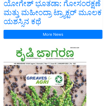
ಯೋಗೇಶ್ ಭೂತಡಾ: ಗೋಸಂರಕ್ಷಣೆ
ಮತ್ತು ಮಹೀಂದ್ರಾ ಟ್ರ್ಯಾಕ್ಟರ್ ಮೂಲಕ
ಯಶಸ್ಸಿನ ಕಥೆ
More News