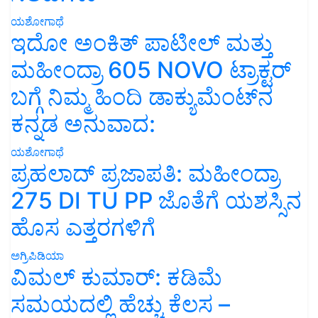
ಯಶೋಗಾಥೆ
ಇದೋ ಅಂಕಿತ್ ಪಾಟೀಲ್ ಮತ್ತು
ಮಹೀಂದ್ರಾ 605 NOVO ಟ್ರಾಕ್ಟರ್
ಬಗ್ಗೆ ನಿಮ್ಮ ಹಿಂದಿ ಡಾಕ್ಯುಮೆಂಟ್‌ನ
ಕನ್ನಡ ಅನುವಾದ:
ಯಶೋಗಾಥೆ
ಪ್ರಹಲಾದ್ ಪ್ರಜಾಪತಿ: ಮಹೀಂದ್ರಾ
275 DI TU PP ಜೊತೆಗೆ ಯಶಸ್ಸಿನ
ಹೊಸ ಎತ್ತರಗಳಿಗೆ
ಅಗ್ರಿಪಿಡಿಯಾ
ವಿಮಲ್ ಕುಮಾರ್: ಕಡಿಮೆ
ಸಮಯದಲ್ಲಿ ಹೆಚ್ಚು ಕೆಲಸ –