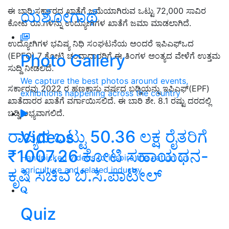
ಈ ಬಾರಿ ಸರ್ಕಾರದ ಖಾತೆಗೆ ಜಮೆಯಾಗಿರುವ ಒಟ್ಟು 72,000 ಸಾವಿರ
ಯಶೋಗಾಥೆ
ಕೋಟಿ ರೂ.ಗಳನ್ನು ಉದ್ಯೋಗಿಗಳ ಖಾತೆಗೆ ಜಮಾ ಮಾಡಲಾಗಿದೆ.
ಉದ್ಯೋಗಿಗಳ ಭವಿಷ್ಯ ನಿಧಿ ಸಂಘಟನೆಯ ಅಂದರೆ ಇಪಿಎಫ್‌ಒದ
Photo Gallery
(EPFO) 7 ಕೋಟಿ ಚಂದಾದಾರರಿಗೆ ಈ ತಿಂಗಳ ಅಂತ್ಯದ ವೇಳೆಗೆ ಉತ್ತಮ
ಸುದ್ದಿ ನೀಡಲಿದೆ.
We capture the best photos around events,
ಸರ್ಕಾರವು 2022 ರ ಹಣಕಾಸು ವರ್ಷದ ಬಡ್ಡಿಯನ್ನು ಇಪಿಎಫ್(EPF)
exhibitions happening across the country
ಖಾತೆದಾರರ ಖಾತೆಗೆ ವರ್ಗಾಯಿಸಲಿದೆ. ಈ ಬಾರಿ ಶೇ. 8.1 ರಷ್ಟು ದರದಲ್ಲಿ
ಬಡ್ಡಿ ಲಭ್ಯವಾಗಲಿದೆ.
ರಾಜ್ಯದ ಒಟ್ಟು 50.36 ಲಕ್ಷ ರೈತರಿಗೆ
Videos
₹1007.26 ಕೋಟಿ ಸಹಾಯಧನ-
Handpicked videos to inspire the nation on
agriculture and related industry
ಕೃಷಿ ಸಚಿವ ಬಿ.ಸಿ.ಪಾಟೀಲ್‌
Quiz