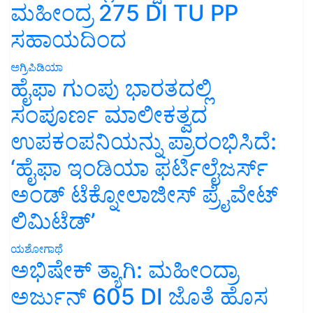
ಮಹೀಂದ್ರ 275 DI TU PP
ಸಹಾಯದಿಂದ
ಅಗ್ರಿಪಿಡಿಯಾ
ಹೈಫಾ ಗುಂಪು ಭಾರತದಲ್ಲಿ
ಸಂಪೂರ್ಣ ಮಾಲೀಕತ್ವದ
ಉಪಕಂಪನಿಯನ್ನು ಪ್ರಾರಂಭಿಸಿದೆ:
‘ಹೈಫಾ ಇಂಡಿಯಾ ಫರ್ಟಿಲೈಜರ್ಸ್
ಅಂಡ್ ಟೆಕ್ನೋಲಾಜೀಸ್ ಪ್ರೈವೇಟ್
ಲಿಮಿಟೆಡ್’
ಯಶೋಗಾಥೆ
ಅಭಿಷೇಕ್ ತ್ಯಾಗಿ: ಮಹೀಂದ್ರಾ
ಅರ್ಜುನ್ 605 DI ಜೊತೆ ಹೊಸ