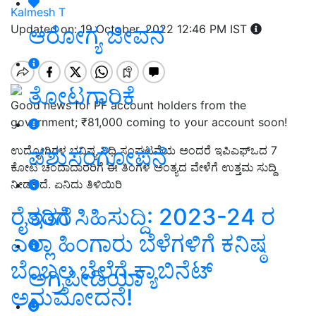
Kalmesh T
ಆರೋಗ್ಯ ಜೀವನ
Updated on: 19 October, 2022 12:46 PM IST
ತೋಟಗಾರಿಕೆ
Good news for PF account holders from the
government; ₹81,000 coming to your account soon!
ಪಶುಸಂಗೋಪನೆ
ಉದ್ಯೋಗಿಗಳ ಭವಿಷ್ಯ ನಿಧಿ ಸಂಘಟನೆಯ ಅಂದರೆ ಇಪಿಎಫ್‌ಒದ 7
ಕೋಟಿ ಚಂದಾದಾರರಿಗೆ ಈ ತಿಂಗಳ ಅಂತ್ಯದ ವೇಳೆಗೆ ಉತ್ತಮ ಸುದ್ದಿ
ನೀಡಲಿದೆ. ಏನಿದು ತಿಳಿಯಿರಿ
ರೈತರಿಗೆ ಸಿಹಿಸುದ್ದಿ: 2023-24 ರ
ಇತರೆ
ಎಲ್ಲಾ ಹಿಂಗಾರು ಬೆಳೆಗಳಿಗೆ ಕನಿಷ್ಠ
ಬೆಂಬಲ ಬೆಲೆಗೆ ಕ್ಯಾಬಿನೆಟ್
ಅಗ್ರಿಪೀಡಿಯಾ
ಅನುಮೋದನೆ!