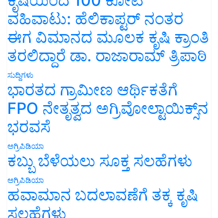
ಕೃಷಿಯಿಂದ 100 ಕೋಟಿ
ವಹಿವಾಟು: ಹೆಲಿಕಾಪ್ಟರ್ ನಂತರ
ಈಗ ವಿಮಾನದ ಮೂಲಕ ಕೃಷಿ ಕ್ರಾಂತಿ
ತರಲಿದ್ದಾರೆ ಡಾ. ರಾಜಾರಾಮ್ ತ್ರಿಪಾಠಿ
ಸುದ್ದಿಗಳು
ಭಾರತದ ಗ್ರಾಮೀಣ ಆರ್ಥಿಕತೆಗೆ
FPO ನೇತೃತ್ವದ ಅಗ್ರಿವೋಲ್ಟಾಯಿಕ್ಸ್‌ನ
ಭರವಸೆ
ಅಗ್ರಿಪಿಡಿಯಾ
ಕಬ್ಬು ಬೆಳೆಯಲು ಸೂಕ್ತ ಸಲಹೆಗಳು
ಅಗ್ರಿಪಿಡಿಯಾ
ಹವಾಮಾನ ಬದಲಾವಣೆಗೆ ತಕ್ಕ ಕೃಷಿ
ಸಲಹೆಗಳು