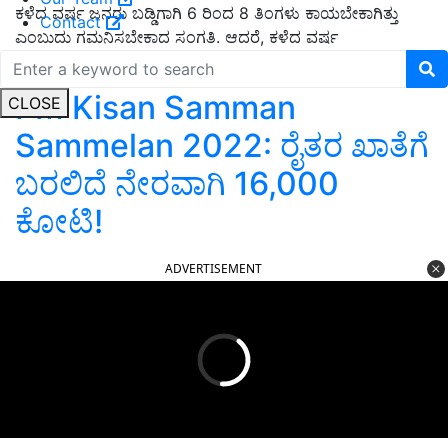
ಕಳೆದ ವರ್ಷ ಜನರು ಬಡ್ಡಿಗಾಗಿ 6 ರಿಂದ 8 ತಿಂಗಳು ಕಾಯಬೇಕಾಗಿತ್ತು
Contact
ಎಂಬುದು ಗಮನಿಸಬೇಕಾದ ಸಂಗತಿ. ಆದರೆ, ಕಳೆದ ವರ್ಷ
ಕೋವಿಡ್‌ನಿಂದಾಗಿ ವಾತಾವರಣವೇ ಕ್ಲಿಷ್ಟವಾಗಿತ್ತು.
PM Kisan Samman
CLOSE
Sammelan 2022: ರೈತರ ಖಾತೆಗೆ
ಬರಲಿದೆ ನೇರವಾಗಿ 16,000
ಕೋಟಿ!
ADVERTISEMENT