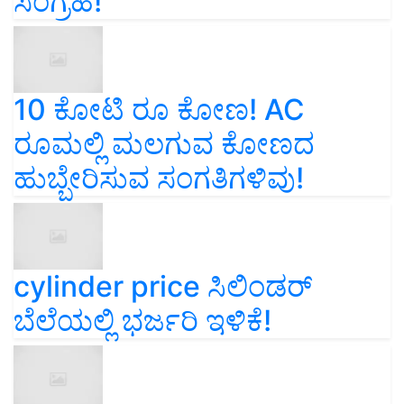
ಸಂಗ್ರಹ!
10 ಕೋಟಿ ರೂ ಕೋಣ! AC
ರೂಮಲ್ಲಿ ಮಲಗುವ ಕೋಣದ
ಹುಬ್ಬೇರಿಸುವ ಸಂಗತಿಗಳಿವು!
cylinder price ಸಿಲಿಂಡರ್‌
ಬೆಲೆಯಲ್ಲಿ ಭರ್ಜರಿ ಇಳಿಕೆ!