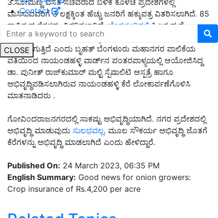
3.ಸೋಮಣ್ಣ ವಸತಿ ಸಚಿವರಾದ ಬಳಿಕ ಕೊಳಚೆ ಪ್ರದೇಶಗಳಲ್ಲಿ
Contact
ವಾಸಿಸುವವರಿಗೆ 3 ಲಕ್ಷಕ್ಕಿಂತ ಹೆಚ್ಚು ಜನರಿಗೆ ಹಕ್ಕುಪತ್ರ ವಿತರಿಸಲಾಗಿದೆ. 85
ಸಾವಿರ ಮನೆಗಳನ್ನು ವಿತರಿಸಲಾಗಿದೆ.
ಬೆಂಗಳೂರಿನಲ್ಲಿ
1 ಲಕ್ಷ ಮನೆ
ನಿರ್ಮಾಣ ಗುರಿ ಹೊಂದಿದ್ದು, ರಾಜ್ಯದಲ್ಲಿ 5 ಲಕ್ಷ ಮನೆ ಹಂಚಿಕೆ
ಮಾಡಲಾಗುತ್ತಿದೆ ಎಂದು ಬೃಹತ್ ಬೆಂಗಳೂರು ಮಹಾನಗರ ಪಾಲಿಕೆಯ
CLOSE
ವತಿಯಿಂದ ನಾಯಂಡಹಳ್ಳಿ ವಾರ್ಡ್‍ನ ಪಂತರಪಾಳ್ಯಯಲ್ಲಿ ಆಯೋಜಿಸಿದ್ದ
ಡಾ. ಪುನೀತ್ ರಾಜ್‍ಕುಮಾರ್ ಮಲ್ಟಿ ಸ್ಪೆಷಾಲಿಟಿ ಆಸ್ಪತ್ರೆ ಹಾಗೂ
ಅಭಿವೃದ್ಧಿಪಡಿಸಲಾಗಿರುವ ನಾಯಂಡಹಳ್ಳಿ ಕೆರೆ ಲೋಕಾರ್ಪಣೆಗೊಳಿಸಿ
ಮಾತನಾಡಿದರು .
ಗೋವಿಂದರಾಜನಗರದಲ್ಲಿ ಸಾಕಷ್ಟು ಅಭಿವೃದ್ಧಿಯಾಗಿದೆ. ನಗರ ಪ್ರದೇಶದಲ್ಲಿ
ಅಭಿವೃದ್ಧಿ ಮಾಡುವುದು
ಸುಲಭವಲ್ಲ
. ಮೂಲ ಸೌಕರ್ಯ ಅಭಿವೃದ್ಧಿ ಜೊತಗೆ
ಕೆರೆಗಳನ್ನು ಅಭಿವೃದ್ಧಿ ಮಾಡಲಾಗಿದೆ ಎಂದು ಹೇಳಿದ್ದಾರೆ.
Published On:
24 March 2023, 06:35 PM
English Summary:
Good news for onion growers:
Crop insurance of Rs.4,200 per acre