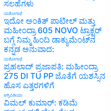
ಸಲಹೆಗಳು
ಯಶೋಗಾಥೆ
ಇದೋ ಅಂಕಿತ್ ಪಾಟೀಲ್ ಮತ್ತು
ಮಹೀಂದ್ರಾ 605 NOVO ಟ್ರಾಕ್ಟರ್
ಬಗ್ಗೆ ನಿಮ್ಮ ಹಿಂದಿ ಡಾಕ್ಯುಮೆಂಟ್‌ನ
ಕನ್ನಡ ಅನುವಾದ:
ಯಶೋಗಾಥೆ
ಪ್ರಹಲಾದ್ ಪ್ರಜಾಪತಿ: ಮಹೀಂದ್ರಾ
275 DI TU PP ಜೊತೆಗೆ ಯಶಸ್ಸಿನ
ಹೊಸ ಎತ್ತರಗಳಿಗೆ
ಅಗ್ರಿಪಿಡಿಯಾ
ವಿಮಲ್ ಕುಮಾರ್: ಕಡಿಮೆ