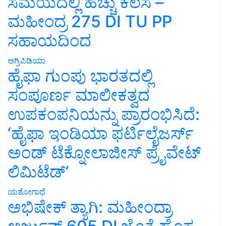
ಸಮಯದಲ್ಲಿ ಹೆಚ್ಚು ಕೆಲಸ –
ಮಹೀಂದ್ರ 275 DI TU PP
ಸಹಾಯದಿಂದ
ಅಗ್ರಿಪಿಡಿಯಾ
ಹೈಫಾ ಗುಂಪು ಭಾರತದಲ್ಲಿ
ಸಂಪೂರ್ಣ ಮಾಲೀಕತ್ವದ
ಉಪಕಂಪನಿಯನ್ನು ಪ್ರಾರಂಭಿಸಿದೆ:
‘ಹೈಫಾ ಇಂಡಿಯಾ ಫರ್ಟಿಲೈಜರ್ಸ್
ಅಂಡ್ ಟೆಕ್ನೋಲಾಜೀಸ್ ಪ್ರೈವೇಟ್
ಲಿಮಿಟೆಡ್’
ಯಶೋಗಾಥೆ
ಅಭಿಷೇಕ್ ತ್ಯಾಗಿ: ಮಹೀಂದ್ರಾ