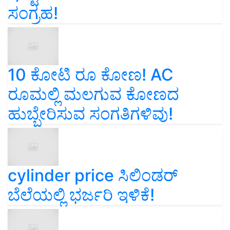
ಸಂಗ್ರಹ!
10 ಕೋಟಿ ರೂ ಕೋಣ! AC
ರೂಮಲ್ಲಿ ಮಲಗುವ ಕೋಣದ
ಹುಬ್ಬೇರಿಸುವ ಸಂಗತಿಗಳಿವು!
cylinder price ಸಿಲಿಂಡರ್‌
ಬೆಲೆಯಲ್ಲಿ ಭರ್ಜರಿ ಇಳಿಕೆ!