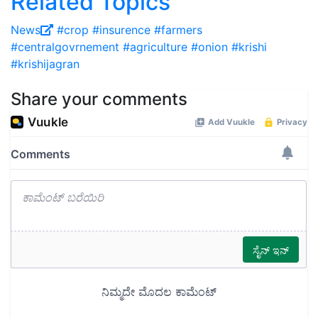
Related Topics
News
#crop #insurence #farmers
#centralgovrnement #agriculture #onion #krishi
#krishijagran
Share your comments