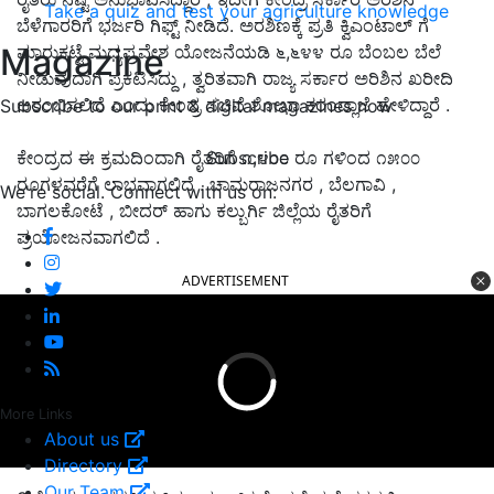
Take a quiz and test your agriculture knowledge
ಬೆಳೆಗಾರರಿಗೆ ಭರ್ಜರಿ ಗಿಫ್ಟ್ ನೀಡಿದೆ. ಅರಶಿಣಕ್ಕೆ ಪ್ರತಿ ಕ್ವಿಎಂಟಾಲ್ ಗೆ
Magazine
ಮಾರುಕಟ್ಟೆ ಮಧ್ಯಪ್ರವೇಶ ಯೋಜನೆಯಡಿ ೬,೬೪೪ ರೂ ಬೆಂಬಲ ಬೆಲೆ
ನೀಡುವುದಾಗಿ ಪ್ರಕಟಿಸಿದ್ದು , ತ್ವರಿತವಾಗಿ ರಾಜ್ಯ ಸರ್ಕಾರ ಅರಿಶಿನ ಖರೀದಿ
ಆರಂಭಿಸಲಿದೆ ಎಂದು ಕೇಂದ್ರ ಸಚಿವೆ ಶೋಭಾ ಕರಂದ್ಲಾಜೆ ಹೇಳಿದ್ದಾರೆ .
Subscribe to our print & digital magazines now
Subscribe
ಕೇಂದ್ರದ ಈ ಕ್ರಮದಿಂದಾಗಿ ರೈತರಿಗೆ ೧,೪೦೦ ರೂ ಗಳಿಂದ ೧೫೦೦
ರೂಗಳವರೆಗೆ ಲಾಭವಾಗಲಿದೆ . ಚಾಮರಾಜನಗರ , ಬೆಲಗಾವಿ ,
We're social. Connect with us on:
ಬಾಗಲಕೋಟೆ , ಬೀದರ್ ಹಾಗು ಕಲ್ಬುರ್ಗಿ ಜಿಲ್ಲೆಯ ರೈತರಿಗೆ
ಪ್ರಯೋಜನವಾಗಲಿದೆ .
ADVERTISEMENT
More Links
About us
Directory
Our Team