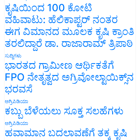
ಕೃಷಿಯಿಂದ 100 ಕೋಟಿ
ವಹಿವಾಟು: ಹೆಲಿಕಾಪ್ಟರ್ ನಂತರ
ಈಗ ವಿಮಾನದ ಮೂಲಕ ಕೃಷಿ ಕ್ರಾಂತಿ
ತರಲಿದ್ದಾರೆ ಡಾ. ರಾಜಾರಾಮ್ ತ್ರಿಪಾಠಿ
ಸುದ್ದಿಗಳು
ಭಾರತದ ಗ್ರಾಮೀಣ ಆರ್ಥಿಕತೆಗೆ
FPO ನೇತೃತ್ವದ ಅಗ್ರಿವೋಲ್ಟಾಯಿಕ್ಸ್‌ನ
ಭರವಸೆ
ಅಗ್ರಿಪಿಡಿಯಾ
ಕಬ್ಬು ಬೆಳೆಯಲು ಸೂಕ್ತ ಸಲಹೆಗಳು
ಅಗ್ರಿಪಿಡಿಯಾ
ಹವಾಮಾನ ಬದಲಾವಣೆಗೆ ತಕ್ಕ ಕೃಷಿ