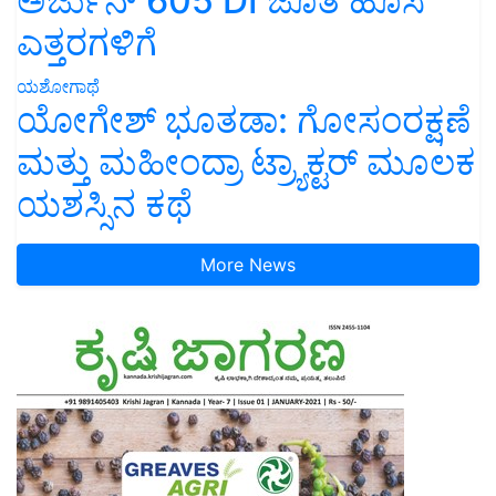
ಅರ್ಜುನ್ 605 DI ಜೊತೆ ಹೊಸ
ಎತ್ತರಗಳಿಗೆ
ಯಶೋಗಾಥೆ
ಯೋಗೇಶ್ ಭೂತಡಾ: ಗೋಸಂರಕ್ಷಣೆ
ಮತ್ತು ಮಹೀಂದ್ರಾ ಟ್ರ್ಯಾಕ್ಟರ್ ಮೂಲಕ
ಯಶಸ್ಸಿನ ಕಥೆ
More News