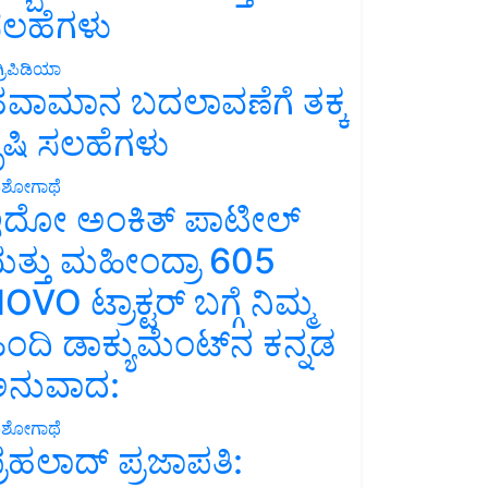
ಲಹೆಗಳು
್ರಿಪಿಡಿಯಾ
ವಾಮಾನ ಬದಲಾವಣೆಗೆ ತಕ್ಕ
ೃಷಿ ಸಲಹೆಗಳು
ಶೋಗಾಥೆ
ದೋ ಅಂಕಿತ್ ಪಾಟೀಲ್
ತ್ತು ಮಹೀಂದ್ರಾ 605
OVO ಟ್ರಾಕ್ಟರ್ ಬಗ್ಗೆ ನಿಮ್ಮ
ಿಂದಿ ಡಾಕ್ಯುಮೆಂಟ್‌ನ ಕನ್ನಡ
ನುವಾದ:
ಶೋಗಾಥೆ
್ರಹಲಾದ್ ಪ್ರಜಾಪತಿ: