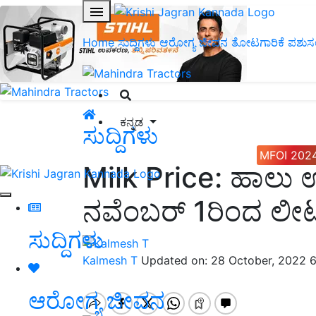
Home
ಸುದ್ದಿಗಳು
ಆರೋಗ್ಯ ಜೀವನ
ತೋಟಗಾರಿಕೆ
ಪಶುಸ
ಕನ್ನಡ
ಸುದ್ದಿಗಳು
MFOI 202
Milk Price: ಹಾಲು ಉತ್
ನವೆಂಬರ್‌ 1ರಿಂದ ಲೀಟರ
ಸುದ್ದಿಗಳು
Kalmesh T
Updated on: 28 October, 2022 
ಆರೋಗ್ಯ ಜೀವನ