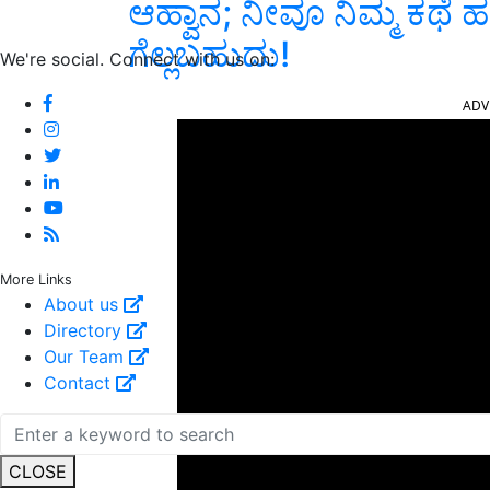
ಆಹ್ವಾನ; ನೀವೂ ನಿಮ್ಮ ಕಥೆ
ಗೆಲ್ಲಬಹುದು!
We're social. Connect with us on:
ADV
More Links
About us
Directory
Our Team
Contact
CLOSE