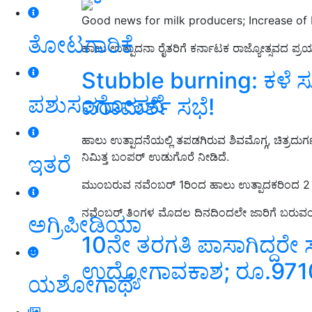
Good news for milk producers; Increase of 
ತೋಟಗಾರಿಕೆ
ಹಾಲು ಉತ್ಪಾದನಾ ರೈತರಿಗೆ ಕರ್ನಾಟಕ ರಾಜ್ಯೋತ್ಸವದ ಪ್ರಯುಕ್ತ
Stubble burning: ಕಳೆ ಸ
ಪಶುಸಂಗೋಪನೆ
ಪರಾಮರ್ಶೆ ಸಭೆ!
ಹಾಲು ಉತ್ಪಾದನೆಯಲ್ಲಿ ತಪಡಗಿರುವ ಶಿವಮೊಗ್ಗ, ಚಿತ್ರದುರ
ನಿಮಿತ್ತ ಬಂಪರ್‌ ಉಡುಗೊರೆ ನೀಡಿದೆ.
ಇತರೆ
ಮುಂಬರುವ ನವೆಂಬರ್‌ 1ರಿಂದ ಹಾಲು ಉತ್ಪಾದಕರಿಂದ 2 ರ
ನವೆಂಬರ್‌ ತಿಂಗಳ ಮೊದಲ ದಿನದಿಂದಲೇ ಜಾರಿಗೆ ಬರುವಂತೆ 
ಅಗ್ರಿಪೀಡಿಯಾ
10ನೇ ತರಗತಿ ಪಾಸಾಗಿದ್ದರೇ ಸ
ಉದ್ಯೋಗಾವಕಾಶ; ರೂ.971
ಯಶೋಗಾಥೆ