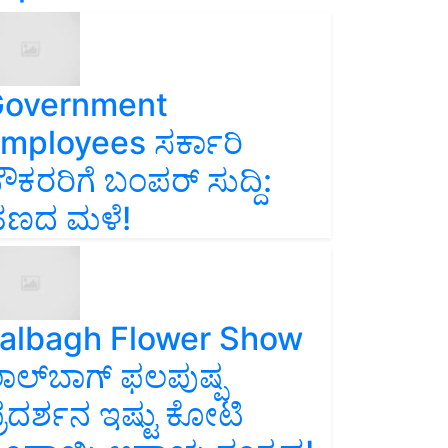
overnment
mployees ಸರ್ಕಾರಿ
ೌಕರರಿಗೆ ಬಂಪರ್‌ ಸುದ್ದಿ:
ಣದ ಮಳೆ!
albagh Flower Show
ಾಲ್‌ಬಾಗ್ ಫಲಪುಷ್ಪ
್ರದರ್ಶನ ಇಷ್ಟು ಕೋಟಿ