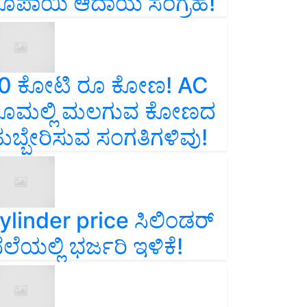
ೂಪಾಯಿ ಆದಾಯ ಸಂಗ್ರಹ!
0 ಕೋಟಿ ರೂ ಕೋಣ! AC
ೂಮಲ್ಲಿ ಮಲಗುವ ಕೋಣದ
ುಬ್ಬೇರಿಸುವ ಸಂಗತಿಗಳಿವು!
ylinder price ಸಿಲಿಂಡರ್‌
ೆಲೆಯಲ್ಲಿ ಭರ್ಜರಿ ಇಳಿಕೆ!