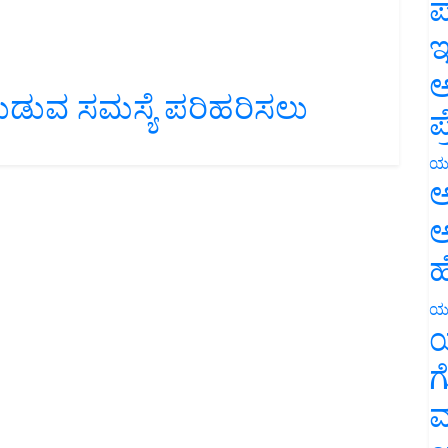
ಪ
ಇ
ಅ
ುಡುವ ಸಮಸ್ಯೆ ಪರಿಹರಿಸಲು
ಪ
ಯ
ಅ
ಅ
ಹ
ಯ
ಯ
ಗ
ಮ