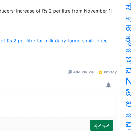
ಸ
cers; Increase of Rs 2 per litre from November 1!
ಅಗ
ಹ
ಕ
of Rs 2 per litre for milk
dairy farmers
milk price
ಯ
ಇ
ಮ
N
ಹ
ಅ
ಯ
ಪ