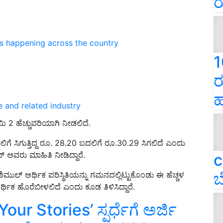
ರ
ns happening across the country
1
ರ
ಹ
e and related industry
ಿ 2 ಹೆಚ್ಚುವರಿಯಾಗಿ ನೀಡಲಿದೆ.
ಿಗೆ ಸಿಗುತ್ತಿದ್ದ ರೂ. 28.20 ಬದಲಿಗೆ ರೂ.30.29 ಸಿಗಲಿದೆ ಎಂದು
ಾವ್‌ ಅವರು ಮಾಹಿತಿ ನೀಡಿದ್ದಾರೆ.
c
ಬ
ಿಮುಲ್‌ ಆರ್ಥಿಕ ಪರಿಸ್ಥಿತಿಯನ್ನು ಗಮನದಲ್ಲಿಟ್ಟುಕೊಂಡು ಈ ಹೆಚ್ಚಳ
ಥಿಕ ಹೊರೆಬೀಳಲಿದೆ ಎಂದು ಕೂಡ ತಿಳಿಸಿದ್ದಾರೆ.
r Stories’ ಸ್ಪರ್ಧೆಗೆ ಅರ್ಜಿ