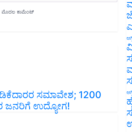
ಮ
ಜ
ಎ
ಅಗ
ವ
ಸ
ಮ
 ಹೂಡಿಕೆದಾರರ ಸಮಾವೇಶ; 1200
ಅಗ
ಹ
ರ ಜನರಿಗೆ ಉದ್ಯೋಗ!
ಸ
ಉ