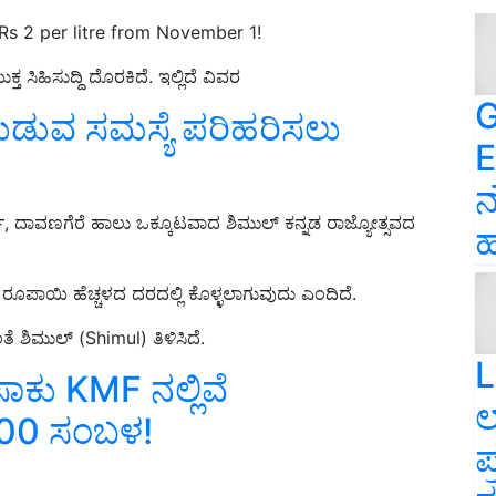
Rs 2 per litre from November 1!
 ಸಿಹಿಸುದ್ದಿ ದೊರಕಿದೆ. ಇಲ್ಲಿದೆ ವಿವರ
G
ುಡುವ ಸಮಸ್ಯೆ ಪರಿಹರಿಸಲು
E
ನ
್ಗ, ದಾವಣಗೆರೆ ಹಾಲು ಒಕ್ಕೂಟವಾದ ಶಿಮುಲ್‌ ಕನ್ನಡ ರಾಜ್ಯೋತ್ಸವದ
ಹ
ೂಪಾಯಿ ಹೆಚ್ಚಳದ ದರದಲ್ಲಿ ಕೊಳ್ಳಲಾಗುವುದು ಎಂದಿದೆ.
ಶಿಮುಲ್‌ (Shimul) ತಿಳಿಸಿದೆ.
L
ಾಕು KMF ನಲ್ಲಿವೆ
ಲ
00 ಸಂಬಳ!
ಪ