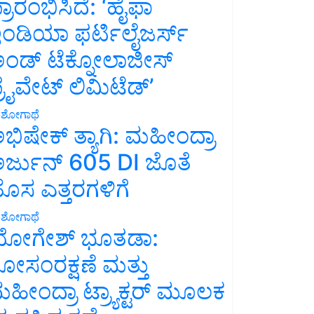
್ರಾರಂಭಿಸಿದೆ: ‘ಹೈಫಾ
ಂಡಿಯಾ ಫರ್ಟಿಲೈಜರ್ಸ್
ಂಡ್ ಟೆಕ್ನೋಲಾಜೀಸ್
್ರೈವೇಟ್ ಲಿಮಿಟೆಡ್’
ಶೋಗಾಥೆ
ಭಿಷೇಕ್ ತ್ಯಾಗಿ: ಮಹೀಂದ್ರಾ
ರ್ಜುನ್ 605 DI ಜೊತೆ
ೊಸ ಎತ್ತರಗಳಿಗೆ
ಶೋಗಾಥೆ
ೋಗೇಶ್ ಭೂತಡಾ:
ೋಸಂರಕ್ಷಣೆ ಮತ್ತು
ಹೀಂದ್ರಾ ಟ್ರ್ಯಾಕ್ಟರ್ ಮೂಲಕ