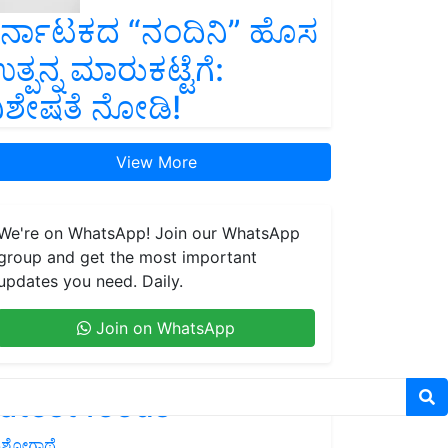
ರ್ನಾಟಕದ “ನಂದಿನಿ” ಹೊಸ
ತ್ಪನ್ನ ಮಾರುಕಟ್ಟೆಗೆ:
ಿಶೇಷತೆ ನೋಡಿ!
View More
We're on WhatsApp! Join our WhatsApp
group and get the most important
updates you need. Daily.
Join on WhatsApp
atest feeds
ಶೋಗಾಥೆ