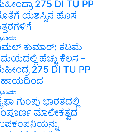
ಹೀಂದ್ರಾ 275 DI TU PP
ೊತೆಗೆ ಯಶಸ್ಸಿನ ಹೊಸ
ತ್ತರಗಳಿಗೆ
್ರಿಪಿಡಿಯಾ
ಿಮಲ್ ಕುಮಾರ್: ಕಡಿಮೆ
ಮಯದಲ್ಲಿ ಹೆಚ್ಚು ಕೆಲಸ –
ಹೀಂದ್ರ 275 DI TU PP
ಸಹಾಯದಿಂದ
್ರಿಪಿಡಿಯಾ
ೈಫಾ ಗುಂಪು ಭಾರತದಲ್ಲಿ
ಂಪೂರ್ಣ ಮಾಲೀಕತ್ವದ
ಪಕಂಪನಿಯನ್ನು