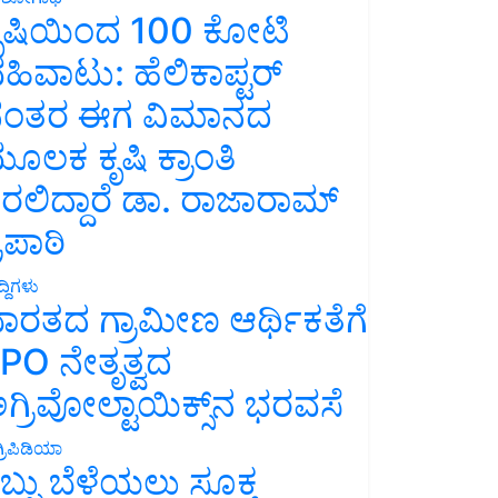
ೃಷಿಯಿಂದ 100 ಕೋಟಿ
ಹಿವಾಟು: ಹೆಲಿಕಾಪ್ಟರ್
ಂತರ ಈಗ ವಿಮಾನದ
ೂಲಕ ಕೃಷಿ ಕ್ರಾಂತಿ
ರಲಿದ್ದಾರೆ ಡಾ. ರಾಜಾರಾಮ್
್ರಿಪಾಠಿ
್ದಿಗಳು
ಾರತದ ಗ್ರಾಮೀಣ ಆರ್ಥಿಕತೆಗೆ
PO ನೇತೃತ್ವದ
ಗ್ರಿವೋಲ್ಟಾಯಿಕ್ಸ್‌ನ ಭರವಸೆ
್ರಿಪಿಡಿಯಾ
ಬ್ಬು ಬೆಳೆಯಲು ಸೂಕ್ತ