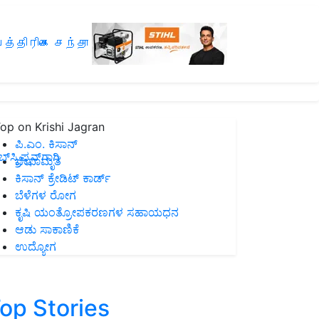
த்திரிகை சந்தா
op on Krishi Jagran
ಪಿ.ಎಂ. ಕಿಸಾನ್
ಸ್ಕ್ರಿಪ್ಷನ್‌ಗಾಗಿ
ಜೀವಾಮೃತ
ಕಿಸಾನ್ ಕ್ರೇಡಿಟ್ ಕಾರ್ಡ್
ಬೆಳೆಗಳ ರೋಗ
ಕೃಷಿ ಯಂತ್ರೋಪಕರಣಗಳ ಸಹಾಯಧನ
ಆಡು ಸಾಕಾಣಿಕೆ
ಉದ್ಯೋಗ
op Stories