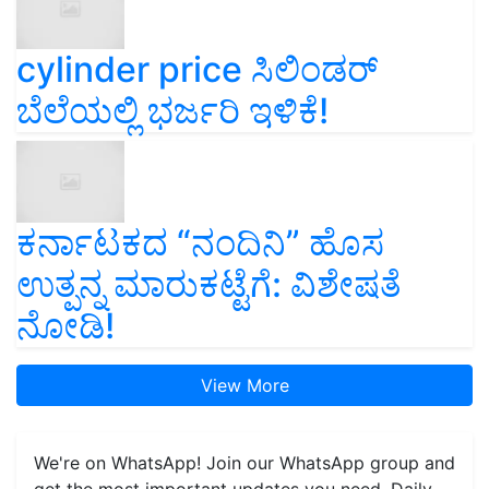
cylinder price ಸಿಲಿಂಡರ್‌
ಬೆಲೆಯಲ್ಲಿ ಭರ್ಜರಿ ಇಳಿಕೆ!
ಕರ್ನಾಟಕದ “ನಂದಿನಿ” ಹೊಸ
ಉತ್ಪನ್ನ ಮಾರುಕಟ್ಟೆಗೆ: ವಿಶೇಷತೆ
ನೋಡಿ!
View More
We're on WhatsApp! Join our WhatsApp group and
get the most important updates you need. Daily.