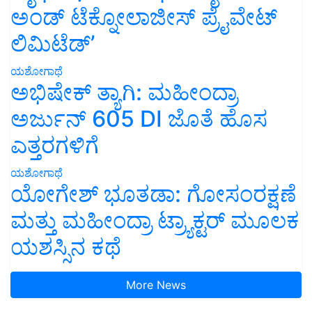
ಅಂಡ್ ಟೆಕ್ನೋಲಾಜೀಸ್ ಪ್ರೈವೇಟ್
ಲಿಮಿಟೆಡ್’
ಯಶೋಗಾಥೆ
ಅಭಿಷೇಕ್ ತ್ಯಾಗಿ: ಮಹೀಂದ್ರಾ
ಅರ್ಜುನ್ 605 DI ಜೊತೆ ಹೊಸ
ಎತ್ತರಗಳಿಗೆ
ಯಶೋಗಾಥೆ
ಯೋಗೇಶ್ ಭೂತಡಾ: ಗೋಸಂರಕ್ಷಣೆ
ಮತ್ತು ಮಹೀಂದ್ರಾ ಟ್ರ್ಯಾಕ್ಟರ್ ಮೂಲಕ
ಯಶಸ್ಸಿನ ಕಥೆ
More News