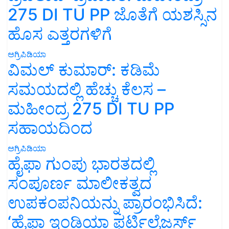
275 DI TU PP ಜೊತೆಗೆ ಯಶಸ್ಸಿನ
ಹೊಸ ಎತ್ತರಗಳಿಗೆ
ಅಗ್ರಿಪಿಡಿಯಾ
ವಿಮಲ್ ಕುಮಾರ್: ಕಡಿಮೆ
ಸಮಯದಲ್ಲಿ ಹೆಚ್ಚು ಕೆಲಸ –
ಮಹೀಂದ್ರ 275 DI TU PP
ಸಹಾಯದಿಂದ
ಅಗ್ರಿಪಿಡಿಯಾ
ಹೈಫಾ ಗುಂಪು ಭಾರತದಲ್ಲಿ
ಸಂಪೂರ್ಣ ಮಾಲೀಕತ್ವದ
ಉಪಕಂಪನಿಯನ್ನು ಪ್ರಾರಂಭಿಸಿದೆ:
‘ಹೈಫಾ ಇಂಡಿಯಾ ಫರ್ಟಿಲೈಜರ್ಸ್