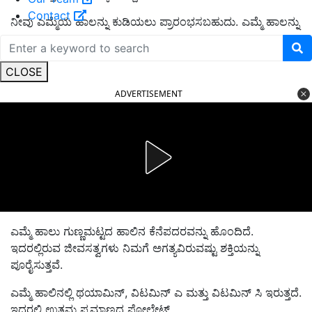
Contact
ನೀವು ಎಮ್ಮೆಯ ಹಾಲನ್ನು ಕುಡಿಯಲು ಪ್ರಾರಂಭಸಬಹುದು
.
ಎಮ್ಮೆ ಹಾಲನ್ನು
ನಿಯಮಿತ
ವಾಗಿ ಸೇವಿಸುವುದರಿಂದಾಗಿ
ಮಕ್ಕಳು ಶಕ್ತಿಯನ್ನು ಪಡೆಯುತ್ತಾರೆ.
CLOSE
ADVERTISEMENT
ಎಮ್ಮೆ ಹಾಲು ಗುಣ್ಣಮಟ್ಟದ ಹಾಲಿನ ಕೆನೆಪದರವನ್ನು ಹೊಂದಿದೆ.
ಇದ
ರಲ್ಲಿರುವ
ಜೀವಸತ್ವಗ
ಳು
ನಿ
ಮಗೆ ಅಗತ್ಯವಿರುವಷ್ಟು ಶಕ್ತಿಯನ್ನು
ಪೂರೈಸುತ್ತವೆ.
ಎಮ್ಮೆ
ಹಾಲಿನಲ್ಲಿ ಥಯಾಮಿನ್
, ವಿಟಮಿನ್ ಎ ಮತ್ತು ವಿಟಮಿನ್ ಸಿ ಇರುತ್ತದೆ.
ಇದರಲ್ಲಿ ಉತ್ತಮ ಪ್ರಮಾಣದ ಫೋಲೇಟ್,