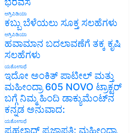
ಭರವಸೆ
ಅಗ್ರಿಪಿಡಿಯಾ
ಕಬ್ಬು ಬೆಳೆಯಲು ಸೂಕ್ತ ಸಲಹೆಗಳು
ಅಗ್ರಿಪಿಡಿಯಾ
ಹವಾಮಾನ ಬದಲಾವಣೆಗೆ ತಕ್ಕ ಕೃಷಿ
ಸಲಹೆಗಳು
ಯಶೋಗಾಥೆ
ಇದೋ ಅಂಕಿತ್ ಪಾಟೀಲ್ ಮತ್ತು
ಮಹೀಂದ್ರಾ 605 NOVO ಟ್ರಾಕ್ಟರ್
ಬಗ್ಗೆ ನಿಮ್ಮ ಹಿಂದಿ ಡಾಕ್ಯುಮೆಂಟ್‌ನ
ಕನ್ನಡ ಅನುವಾದ:
ಯಶೋಗಾಥೆ
ಪ್ರಹಲಾದ್ ಪ್ರಜಾಪತಿ: ಮಹೀಂದ್ರಾ