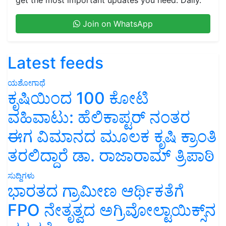
Join on WhatsApp
Latest feeds
ಯಶೋಗಾಥೆ
ಕೃಷಿಯಿಂದ 100 ಕೋಟಿ
ವಹಿವಾಟು: ಹೆಲಿಕಾಪ್ಟರ್ ನಂತರ
ಈಗ ವಿಮಾನದ ಮೂಲಕ ಕೃಷಿ ಕ್ರಾಂತಿ
ತರಲಿದ್ದಾರೆ ಡಾ. ರಾಜಾರಾಮ್ ತ್ರಿಪಾಠಿ
ಸುದ್ದಿಗಳು
ಭಾರತದ ಗ್ರಾಮೀಣ ಆರ್ಥಿಕತೆಗೆ
FPO ನೇತೃತ್ವದ ಅಗ್ರಿವೋಲ್ಟಾಯಿಕ್ಸ್‌ನ