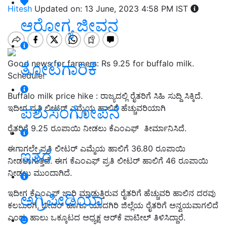
Hitesh
Updated on: 13 June, 2023 4:58 PM IST
ಆರೋಗ್ಯ ಜೀವನ
Good news for farmers: Rs 9.25 for buffalo milk.
ತೋಟಗಾರಿಕೆ
Schedule!
Buffalo milk price hike
: ರಾಜ್ಯದ
ಲ್ಲಿ
ರೈತರಿಗೆ ಸಿಹಿ ಸುದ್ದಿ
ಸಿಕ್ಕಿದೆ.
ಪಶುಸಂಗೋಪನೆ
ಇದೀಗ ಪ್ರತಿ ಲೀಟರ್ ಎಮ್ಮೆ
ಯ
ಹಾಲಿಗೆ ಹೆಚ್ಚುವರಿಯಾಗಿ
ರೈತರಿಗೆ
9.25
ರೂಪಾಯಿ ನೀಡಲು ಕೆಎಂಎಫ್​
ತೀರ್ಮಾನಿಸಿದೆ.
ಈಗಾಗಲೇ
ಪ್ರತಿ ಲೀಟರ್ ಎಮ್ಮೆ
ಯ
ಹಾಲಿಗೆ
36.80
ರೂ
ಪಾಯಿ
ಇತರೆ
ನೀಡಲಾಗುತ್ತಿದೆ. ಈಗ
ಕೆಎಂಎಫ್‌ ಪ್ರತಿ ಲೀಟರ್​ ಹಾಲಿಗೆ
46
ರೂ
ಪಾಯಿ
ನೀಡಲು
ಮುಂದಾಗಿದೆ.
ಇದೀಗ ಕೆಎಂಎಫ್‌ ಜಾರಿ ಮಾಡುತ್ತಿರುವ ರೈತರಿಗೆ ಹೆಚ್ಚುವರಿ ಹಾಲಿನ ದರವು
ಅಗ್ರಿಪೀಡಿಯಾ
ಕಲಬುರಗಿ
,
ಬೀದರ್
ಹಾಗೂ
ಯಾದಗಿರಿ ಜಿಲ್ಲೆಯ ರೈತರಿಗೆ ಅನ್ವಯವಾಗಲಿದೆ
ಎಂದು ಹಾಲು ಒಕ್ಕೂಟದ ಅಧ್ಯಕ್ಷ ಆರ್​ಕೆ ಪಾಟೀಲ್
ತಿಳಿಸಿದ್ದಾರೆ.