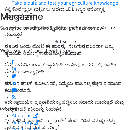
Take a quiz and test your agriculture knowledge
ಕೆಟ್ಟ ಕೊಲೆಸ್ಟ್ರಾಲ್ ಮಟ್ಟಗಳು ಅಥವಾ
LDL ಒಬ್ಬರ ಆರೋಗ್ಯಕ್ಕೆ
Magazine
ಹಾನಿಕಾರಕವಾಗಿದೆ.
ಎಮ್ಮೆಯ ಹಾಲು ಕೆಟ್ಟ ಕೊಲೆಸ್ಟ್ರಾಲ್ ಅನ್ನು ಕಡಿಮೆ ಮಾಡಲು ಸಹಾಯ
Subscribe to our print & digital magazines now
ಮಾಡುತ್ತದೆ.
Subscribe
ಪ್ರತಿದಿನ ಒಂದು ಲೋಟ ಈ ಹಾಲನ್ನು ಸೇವಿಸುವುದರಿಂದಾಗಿ
ನಿಮ್ಮ
We're social. Connect with us on:
ಹೃದಯ
ದ ಆರೋಗ್ಯ ಕಾಪಾಡಿಕೊಳ್ಳಬಹುದಾಗಿದೆ.
ನಿಮ್ಮ ಮಗುವಿನ ತೂಕ ಹೆಚ್ಚಾಗಬೇಕೆಂದು ನೀವು ಬಯಸಿದರೆ, ಅವರಿಗೆ
ಎಮ್ಮೆಯ ಹಾಲನ್ನು
ನೀಡಿ
.
ಹಸುವಿನ ಹಾಲಿಗೆ ಹೋಲಿಸಿದರೆ
, ಎಮ್ಮೆಯ ಹಾಲಿನಲ್ಲಿ ಹೆಚ್ಚಿನ ಪ್ರಮಾಣದ
ಕೊಬ್ಬಿನಂಶವಿದೆ.
ಇದು ಸ್ನಾಯುವಿನ ದ್ರವ್ಯರಾಶಿಯನ್ನು ಹೆಚ್ಚಿಸಲು ಸಹಾಯ ಮಾಡುತ್ತದೆ ಮತ್ತು
ನಿಮ್ಮ ದೇಹಕ್ಕೆ ಶಕ್ತಿಯನ್ನು ನೀಡುತ್ತದೆ.
More Links
About us
ನೀವು ಕಡಿಮೆ ಸ್ನಾಯುವಿನ ದ್ರವ್ಯರಾಶಿಗೆ ಸಂಬಂಧಿಸಿದ ಸಮಸ್ಯೆಗಳನ್ನು
Directory
ಎದುರಿಸುತ್ತಿರುವ ವಯಸ್ಕರಾಗಿದ್ದರೆ,
Our Team