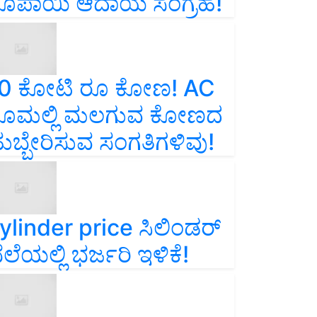
ೂಪಾಯಿ ಆದಾಯ ಸಂಗ್ರಹ!
0 ಕೋಟಿ ರೂ ಕೋಣ! AC
ೂಮಲ್ಲಿ ಮಲಗುವ ಕೋಣದ
ುಬ್ಬೇರಿಸುವ ಸಂಗತಿಗಳಿವು!
ylinder price ಸಿಲಿಂಡರ್‌
ೆಲೆಯಲ್ಲಿ ಭರ್ಜರಿ ಇಳಿಕೆ!