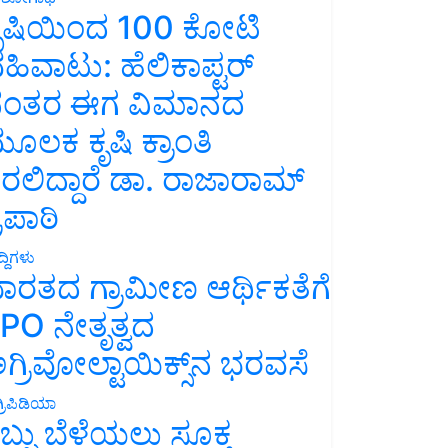
ೃಷಿಯಿಂದ 100 ಕೋಟಿ
ಹಿವಾಟು: ಹೆಲಿಕಾಪ್ಟರ್
ಂತರ ಈಗ ವಿಮಾನದ
ೂಲಕ ಕೃಷಿ ಕ್ರಾಂತಿ
ರಲಿದ್ದಾರೆ ಡಾ. ರಾಜಾರಾಮ್
್ರಿಪಾಠಿ
್ದಿಗಳು
ಾರತದ ಗ್ರಾಮೀಣ ಆರ್ಥಿಕತೆಗೆ
PO ನೇತೃತ್ವದ
ಗ್ರಿವೋಲ್ಟಾಯಿಕ್ಸ್‌ನ ಭರವಸೆ
್ರಿಪಿಡಿಯಾ
ಬ್ಬು ಬೆಳೆಯಲು ಸೂಕ್ತ