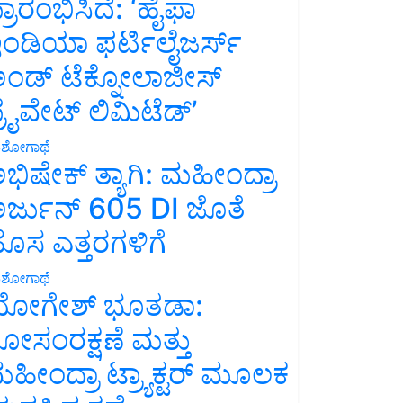
್ರಾರಂಭಿಸಿದೆ: ‘ಹೈಫಾ
ಂಡಿಯಾ ಫರ್ಟಿಲೈಜರ್ಸ್
ಂಡ್ ಟೆಕ್ನೋಲಾಜೀಸ್
್ರೈವೇಟ್ ಲಿಮಿಟೆಡ್’
ಶೋಗಾಥೆ
ಭಿಷೇಕ್ ತ್ಯಾಗಿ: ಮಹೀಂದ್ರಾ
ರ್ಜುನ್ 605 DI ಜೊತೆ
ೊಸ ಎತ್ತರಗಳಿಗೆ
ಶೋಗಾಥೆ
ೋಗೇಶ್ ಭೂತಡಾ:
ೋಸಂರಕ್ಷಣೆ ಮತ್ತು
ಹೀಂದ್ರಾ ಟ್ರ್ಯಾಕ್ಟರ್ ಮೂಲಕ