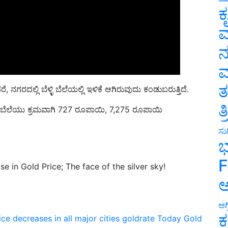
ಕ
ವ
ನ
ಮ
 ನಗರದಲ್ಲಿ ಬೆಳ್ಳಿ ಬೆಲೆಯಲ್ಲಿ ಇಳಿಕೆ ಆಗಿರುವುದು ಕಂಡುಬರುತ್ತಿದೆ.
ತ
ಳ್ಳಿ ಬೆಲೆಯು ಕ್ರಮವಾಗಿ 727 ರೂಪಾಯಿ, 7,275 ರೂಪಾಯಿ
ತ
ಸುದ
ಭ
 in Gold Price; The face of the silver sky!
F
ಅ
ಅಗ
ice decreases in all major cities
goldrate
Today Gold
ಕ