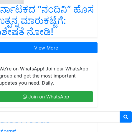
ರ್ನಾಟಕದ “ನಂದಿನಿ” ಹೊಸ
ತ್ಪನ್ನ ಮಾರುಕಟ್ಟೆಗೆ:
ಿಶೇಷತೆ ನೋಡಿ!
View More
We're on WhatsApp! Join our WhatsApp
group and get the most important
updates you need. Daily.
Join on WhatsApp
atest feeds
ಶೋಗಾಥೆ