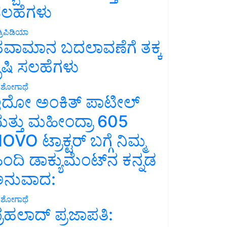
ಲಹೆಗಳು
್ರಿಪಿಡಿಯಾ
ವಾಮಾನ ಬದಲಾವಣೆಗೆ ತಕ್ಕ
ೃಷಿ ಸಲಹೆಗಳು
ಶೋಗಾಥೆ
ದೋ ಅಂಕಿತ್ ಪಾಟೀಲ್
ತ್ತು ಮಹೀಂದ್ರಾ 605
OVO ಟ್ರಾಕ್ಟರ್ ಬಗ್ಗೆ ನಿಮ್ಮ
ಿಂದಿ ಡಾಕ್ಯುಮೆಂಟ್‌ನ ಕನ್ನಡ
ನುವಾದ:
ಶೋಗಾಥೆ
್ರಹಲಾದ್ ಪ್ರಜಾಪತಿ: