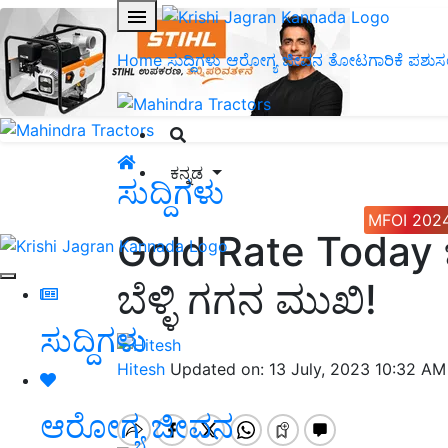
Home
ಸುದ್ದಿಗಳು
ಆರೋಗ್ಯ ಜೀವನ
ತೋಟಗಾರಿಕೆ
ಪಶುಸ
ಕನ್ನಡ
ಸುದ್ದಿಗಳು
MFOI 202
Gold Rate Today ಚಿನ
ಬೆಳ್ಳಿ ಗಗನ ಮುಖಿ!
ಸುದ್ದಿಗಳು
Hitesh
Updated on: 13 July, 2023 10:32 AM
ಆರೋಗ್ಯ ಜೀವನ