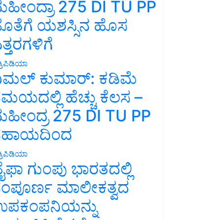
ಹೀಂದ್ರಾ 275 DI TU PP
ೊತೆಗೆ ಯಶಸ್ಸಿನ ಹೊಸ
ತ್ತರಗಳಿಗೆ
್ರಿಪಿಡಿಯಾ
ಿಮಲ್ ಕುಮಾರ್: ಕಡಿಮೆ
ಮಯದಲ್ಲಿ ಹೆಚ್ಚು ಕೆಲಸ –
ಹೀಂದ್ರ 275 DI TU PP
ಸಹಾಯದಿಂದ
್ರಿಪಿಡಿಯಾ
ೈಫಾ ಗುಂಪು ಭಾರತದಲ್ಲಿ
ಂಪೂರ್ಣ ಮಾಲೀಕತ್ವದ
ಪಕಂಪನಿಯನ್ನು