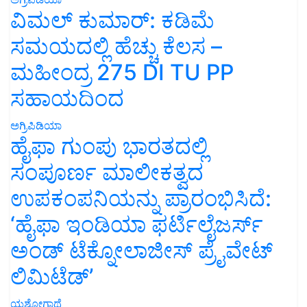
ವಿಮಲ್ ಕುಮಾರ್: ಕಡಿಮೆ
ಸಮಯದಲ್ಲಿ ಹೆಚ್ಚು ಕೆಲಸ –
ಮಹೀಂದ್ರ 275 DI TU PP
ಸಹಾಯದಿಂದ
ಅಗ್ರಿಪಿಡಿಯಾ
ಹೈಫಾ ಗುಂಪು ಭಾರತದಲ್ಲಿ
ಸಂಪೂರ್ಣ ಮಾಲೀಕತ್ವದ
ಉಪಕಂಪನಿಯನ್ನು ಪ್ರಾರಂಭಿಸಿದೆ:
‘ಹೈಫಾ ಇಂಡಿಯಾ ಫರ್ಟಿಲೈಜರ್ಸ್
ಅಂಡ್ ಟೆಕ್ನೋಲಾಜೀಸ್ ಪ್ರೈವೇಟ್
ಲಿಮಿಟೆಡ್’
ಯಶೋಗಾಥೆ