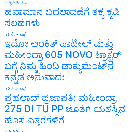
ಅಗ್ರಿಪಿಡಿಯಾ
ಹವಾಮಾನ ಬದಲಾವಣೆಗೆ ತಕ್ಕ ಕೃಷಿ
ಸಲಹೆಗಳು
ಯಶೋಗಾಥೆ
ಇದೋ ಅಂಕಿತ್ ಪಾಟೀಲ್ ಮತ್ತು
ಮಹೀಂದ್ರಾ 605 NOVO ಟ್ರಾಕ್ಟರ್
ಬಗ್ಗೆ ನಿಮ್ಮ ಹಿಂದಿ ಡಾಕ್ಯುಮೆಂಟ್‌ನ
ಕನ್ನಡ ಅನುವಾದ:
ಯಶೋಗಾಥೆ
ಪ್ರಹಲಾದ್ ಪ್ರಜಾಪತಿ: ಮಹೀಂದ್ರಾ
275 DI TU PP ಜೊತೆಗೆ ಯಶಸ್ಸಿನ
ಹೊಸ ಎತ್ತರಗಳಿಗೆ
ಅಗ್ರಿಪಿಡಿಯಾ