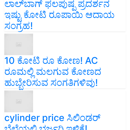
ಲಾಲ್‌ಬಾಗ್ ಫಲಪುಷ್ಪ ಪ್ರದರ್ಶನ
ಇಷ್ಟು ಕೋಟಿ ರೂಪಾಯಿ ಆದಾಯ
ಸಂಗ್ರಹ!
10 ಕೋಟಿ ರೂ ಕೋಣ! AC
ರೂಮಲ್ಲಿ ಮಲಗುವ ಕೋಣದ
ಹುಬ್ಬೇರಿಸುವ ಸಂಗತಿಗಳಿವು!
cylinder price ಸಿಲಿಂಡರ್‌
ಬೆಲೆಯಲ್ಲಿ ಭರ್ಜರಿ ಇಳಿಕೆ!