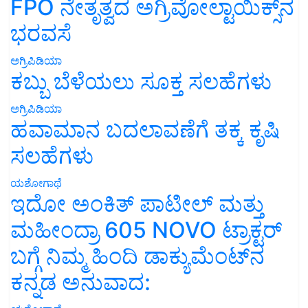
FPO ನೇತೃತ್ವದ ಅಗ್ರಿವೋಲ್ಟಾಯಿಕ್ಸ್‌ನ
ಭರವಸೆ
ಅಗ್ರಿಪಿಡಿಯಾ
ಕಬ್ಬು ಬೆಳೆಯಲು ಸೂಕ್ತ ಸಲಹೆಗಳು
ಅಗ್ರಿಪಿಡಿಯಾ
ಹವಾಮಾನ ಬದಲಾವಣೆಗೆ ತಕ್ಕ ಕೃಷಿ
ಸಲಹೆಗಳು
ಯಶೋಗಾಥೆ
ಇದೋ ಅಂಕಿತ್ ಪಾಟೀಲ್ ಮತ್ತು
ಮಹೀಂದ್ರಾ 605 NOVO ಟ್ರಾಕ್ಟರ್
ಬಗ್ಗೆ ನಿಮ್ಮ ಹಿಂದಿ ಡಾಕ್ಯುಮೆಂಟ್‌ನ
ಕನ್ನಡ ಅನುವಾದ: