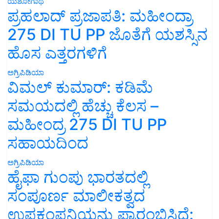
ಯಶೋಗಾಥೆ
ಪ್ರಹಲಾದ್ ಪ್ರಜಾಪತಿ: ಮಹೀಂದ್ರಾ
275 DI TU PP ಜೊತೆಗೆ ಯಶಸ್ಸಿನ
ಹೊಸ ಎತ್ತರಗಳಿಗೆ
ಅಗ್ರಿಪಿಡಿಯಾ
ವಿಮಲ್ ಕುಮಾರ್: ಕಡಿಮೆ
ಸಮಯದಲ್ಲಿ ಹೆಚ್ಚು ಕೆಲಸ –
ಮಹೀಂದ್ರ 275 DI TU PP
ಸಹಾಯದಿಂದ
ಅಗ್ರಿಪಿಡಿಯಾ
ಹೈಫಾ ಗುಂಪು ಭಾರತದಲ್ಲಿ
ಸಂಪೂರ್ಣ ಮಾಲೀಕತ್ವದ
ಉಪಕಂಪನಿಯನ್ನು ಪ್ರಾರಂಭಿಸಿದೆ: