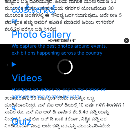
ಹೆಚ್ಚುವರಿ ಬಡ್ಡಿ ದೊರೆಯುತ್ತದೆ. ಹಿರಿಯ ನಾಗರಿಕ ಯೋಜನೆಯಡಿ 50
ಯಶೋಗಾಥೆ
ಮೂಲಾಂಕ ಹಾಗೂ ವಿಶೇಷ ಹಿರಿಯ ನಗರಗಳ ಯೋಜನೆಯಡಿ 30
ಮೂಲಾಂಕ ಅಂಕಗಳಲ್ಲಿ ಈ ಸೌಲಭ್ಯ ಒದಗಿಸಲಾಗುವುದು. ಅದೇ ರೀತಿ 5
ವರ್ಷಕ್ಕಿಂತ ಹೆಚ್ಚು ಅವಧಿಗೆ ಹೂಡಿಕೆ ಮಾಡಿದರೆ ಹಿರಿಯ ನಾಗರಿಕರಿಗೆ
ಶೇ.6.2ರ ವರೆಗೂ ಬಡ್ಡಿ ಸಿಗಲಿದೆ.
Photo Gallery
ADVERTISEMENT
We capture the best photos around events,
exhibitions happening across the country
Videos
Handpicked videos to inspire the nation on
agriculture and related industry
ಉದಾಹರಣೆಗೆ, 60 ವರ್ಷಕ್ಕಿಂತ ಕಡಿಮೆ ವಯಸ್ಸಿನ ಒಬ್ಬ
ಹೂಡಿಕೆದಾರನಿದ್ದರೆ. ಎಸ್ ಬಿಐ ಆರ್ ಡಿಯಲ್ಲಿ 10 ವರ್ಷ ಗಳಿಗೆ ತಿಂಗಳಿಗೆ 1
ಸಾವಿರ ರೂ. ಎಸ್ ಬಿಐ ಆರ್ ಡಿ ವಾರ್ಷಿಕ ಶೇ.5.4ರ ಬಡ್ಡಿ ಯನ್ನು
ನೀಡುತ್ತದೆ. ಎಸ್ ಬಿಐ ಆರ್ ಡಿ ಖಾತೆ ತೆರೆದಾಗ, ನಿಶ್ಚಿತ ಬಡ್ಡಿ ದರ
Quiz
ನಿಗದಿಯಾದಾಗ ನೀವು ಅದೇ ಬಡ್ಡಿ ದರವನ್ನು ಮುಂದುವರಿಸಬೇಕು