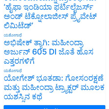
‘ಹೈಫಾ ಇಂಡಿಯಾ ಫರ್ಟಿಲೈಜರ್ಸ್
ಅಂಡ್ ಟೆಕ್ನೋಲಾಜೀಸ್ ಪ್ರೈವೇಟ್
ಲಿಮಿಟೆಡ್’
ಯಶೋಗಾಥೆ
ಅಭಿಷೇಕ್ ತ್ಯಾಗಿ: ಮಹೀಂದ್ರಾ
ಅರ್ಜುನ್ 605 DI ಜೊತೆ ಹೊಸ
ಎತ್ತರಗಳಿಗೆ
ಯಶೋಗಾಥೆ
ಯೋಗೇಶ್ ಭೂತಡಾ: ಗೋಸಂರಕ್ಷಣೆ
ಮತ್ತು ಮಹೀಂದ್ರಾ ಟ್ರ್ಯಾಕ್ಟರ್ ಮೂಲಕ
ಯಶಸ್ಸಿನ ಕಥೆ