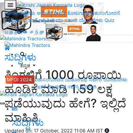
Home
ಸುದ್ದಿಗಳು
ಆರೋಗ್ಯ ಜೀವನ
ತೋಟಗಾರಿಕೆ
ಪಶುಸಂಗೋಪನೆ
ಯಶೋಗಾಥೆ
ಇತರೆ
ಅಗ್ರಿಪೀಡಿಯಾ
ಸರ್ಕಾರಿ ಯೋಜನೆಗಳು
Quiz
பத்திரிகை சந்தா
ಸುದ್ದಿಗಳು
ಕನ್ನಡ
ತಿಂಗಳಿಗೆ 1000 ರೂಪಾಯಿ
MFOI 2024
ಪಶುಸಂಗೋಪನೆ
ಯಶೋಗಾಥೆ
ಸರ್ಕಾರಿ ಯೋಜನೆಗಳು
ಹೂಡಿಕೆ ಮಾಡಿ 1.59 ಲಕ್ಷ
ಇತರೆ
ಮ್ಯಾಗಜಿನ್‌ ಸಬ್‌ಸ್ಕ್ರಿಪ್ಷನ್‌ಗಾಗಿ
ಪಡೆಯುವುದು ಹೇಗೆ? ಇಲ್ಲಿದೆ
ಮಾಹಿತಿ
ಸುದ್ದಿಗಳು
Updated on: 17 October, 2022 11:06 AM IST