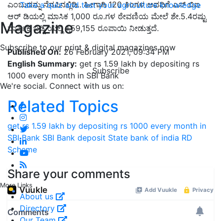
ಎಂಬುದನ್ನು ನೆನಪಿನಲ್ಲಿಡಿ.. ಹೀಗಾಗಿ 120 ತಿಂಗಳ ಅವಧಿಗೆ ಎಸ್ ಬಿಐ
Take a quiz and test your agriculture knowledge
ಆರ್ ಡಿಯಲ್ಲಿ ಮಾಸಿಕ 1,000 ರೂ.ಗಳ ಠೇವಣಿಯ ಮೇಲೆ ಶೇ.5.4ರಷ್ಟು
Magazine
ವಾರ್ಷಿಕ ಬಡ್ಡಿ ಯಲ್ಲಿ 1,59,155 ರೂಪಾಯಿ ನೀಡುತ್ತದೆ.
Subscribe to our print & digital magazines now
Published On:
26 February 2021, 09:34 PM
English Summary:
get rs 1.59 lakh by depositing rs
Subscribe
1000 every month in SBI Bank
We're social. Connect with us on:
Related Topics
get rs 1.59 lakh by depositing rs 1000 every month in
SBI Bank
SBI Bank
deposit
State bank of india
RD
Scheme
Share your comments
More Links
About us
Directory
Our Team