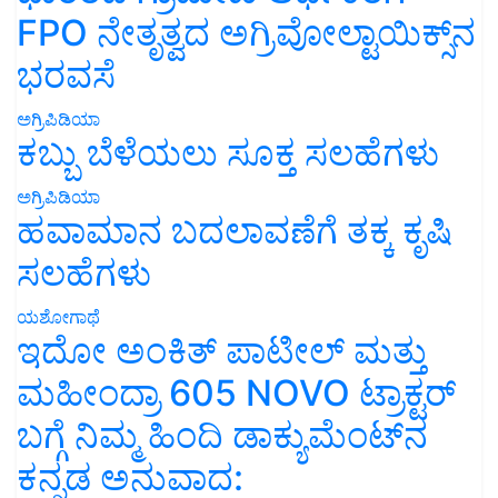
FPO ನೇತೃತ್ವದ ಅಗ್ರಿವೋಲ್ಟಾಯಿಕ್ಸ್‌ನ
ಭರವಸೆ
ಅಗ್ರಿಪಿಡಿಯಾ
ಕಬ್ಬು ಬೆಳೆಯಲು ಸೂಕ್ತ ಸಲಹೆಗಳು
ಅಗ್ರಿಪಿಡಿಯಾ
ಹವಾಮಾನ ಬದಲಾವಣೆಗೆ ತಕ್ಕ ಕೃಷಿ
ಸಲಹೆಗಳು
ಯಶೋಗಾಥೆ
ಇದೋ ಅಂಕಿತ್ ಪಾಟೀಲ್ ಮತ್ತು
ಮಹೀಂದ್ರಾ 605 NOVO ಟ್ರಾಕ್ಟರ್
ಬಗ್ಗೆ ನಿಮ್ಮ ಹಿಂದಿ ಡಾಕ್ಯುಮೆಂಟ್‌ನ
ಕನ್ನಡ ಅನುವಾದ: