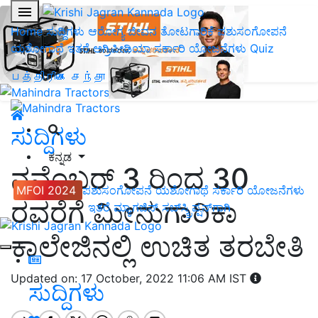
Home
ಸುದ್ದಿಗಳು
ಆರೋಗ್ಯ ಜೀವನ
ತೋಟಗಾರಿಕೆ
ಪಶುಸಂಗೋಪನೆ
ಯಶೋಗಾಥೆ
ಇತರೆ
ಅಗ್ರಿಪೀಡಿಯಾ
ಸರ್ಕಾರಿ ಯೋಜನೆಗಳು
Quiz
பத்திரிகை சந்தா
ಸುದ್ದಿಗಳು
ಕನ್ನಡ
ನವೆಂಬರ್ 3 ರಿಂದ 30
MFOI 2024
ಪಶುಸಂಗೋಪನೆ
ಯಶೋಗಾಥೆ
ಸರ್ಕಾರಿ ಯೋಜನೆಗಳು
ರವರೆಗೆ ಮೀನುಗಾರಿಕಾ
ಇತರೆ
ಮ್ಯಾಗಜಿನ್‌ ಸಬ್‌ಸ್ಕ್ರಿಪ್ಷನ್‌ಗಾಗಿ
ಕಾಲೇಜಿನಲ್ಲಿ ಉಚಿತ ತರಬೇತಿ
Updated on: 17 October, 2022 11:06 AM IST
ಸುದ್ದಿಗಳು