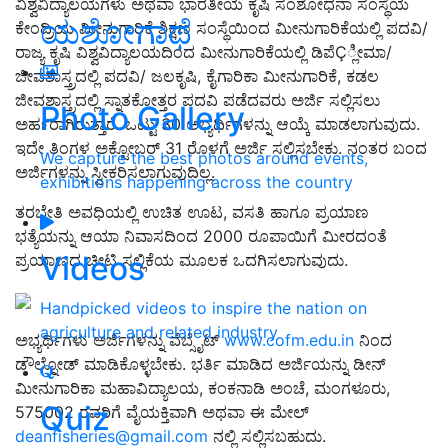
ವಿಶ್ವವಿದ್ಯಾಲಯಗಳು ಅಥವಾ ಭಾರತೀಯ ಕೃಷಿ ಸಂಶೋಧನಾ ಸಂಸ್ಥೆಯ
ಯಶೋಗಾಥೆ
ಕೇಂದ್ರಿಯ ಮೀನುಗಾರಿಕೆ ಶಿಕ್ಷಣ ಸಂಸ್ಥೆಯಿಂದ ಮೀನುಗಾರಿಕೆಯಲ್ಲಿ ಪದವಿ/
ರಾಜ್ಯ ಕೃಷಿ ವಿಶ್ವವಿದ್ಯಾಲಯದಿಂದ ಮೀನುಗಾರಿಕೆಯಲ್ಲಿ ಡಿಪೆÇ್ಲೀಮಾ/
ಜೀವಶಾಸ್ತ್ರದಲ್ಲಿ ಪದವಿ/ ಜಲಕೃಷಿ, ಕೈಗಾರಿಕಾ ಮೀನುಗಾರಿಕೆ, ಕಡಲ
ಜೀವಶಾಸ್ತ್ರದಲ್ಲಿ ಸ್ನಾತಕೋತ್ತರ ಪದವಿ ಪಡೆದವರು ಅರ್ಜಿ ಸಲ್ಲಿಸಲು
Photo Gallery
ಅರ್ಹರಾಗಿರುತ್ತಾರೆ. ಒಟ್ಟು 30 ಅಭ್ಯರ್ಥಿಗಳನ್ನು ಆಯ್ಕೆ ಮಾಡಲಾಗುವುದು.
ಇದೇ ತಿಂಗಳ ಅಕ್ಟೋಬರ್ 31 ರೊಳಗೆ ಅರ್ಜಿ ಸಲ್ಲಿಸಬೇಕು. ನಂತರ ಬಂದ
We capture the best photos around events,
ಅರ್ಜಿಗಳನ್ನು ಸ್ವೀಕರಿಸಲಾಗುವುದಿಲ್ಲ.
exhibitions happening across the country
ತರಬೇತಿ ಅವಧಿಯಲ್ಲಿ ಉಚಿತ ಊಟ, ವಸತಿ ಹಾಗೂ ಪ್ರಯಾಣ
ಭತ್ಯೆಯನ್ನು ಆಯಾ ನಿವಾಸದಿಂದ 2000 ರೂಪಾಯಿಗೆ ಮೀರದಂತೆ
Videos
ಪ್ರಯಾಣದ ಚೀಟಿ ಸಲ್ಲಿಕೆಯ ಮೂಲಕ ಒದಗಿಸಲಾಗುವುದು.
Handpicked videos to inspire the nation on
agriculture and related industry
ಅಭ್ಯರ್ಥಿಗಳು ಅರ್ಜಿಗಳನ್ನು ವೆಬ್ಸೈಟ್
www.cofm.edu.in
ನಿಂದ
ಡೌಲ್ನೋಡ್ ಮಾಡಿಕೊಳ್ಳಬೇಕು. ಭರ್ತಿ ಮಾಡಿದ ಅರ್ಜಿಯನ್ನು ಡೀನ್
ಮೀನುಗಾರಿಕಾ ಮಹಾವಿದ್ಯಾಲಯ, ಕಂಕನಾಡಿ ಅಂಚೆ, ಮಂಗಳೂರು,
Quiz
575002 ರವರಿಗೆ ವೈಯಕ್ತಿವಾಗಿ ಅಥವಾ ಈ ಮೇಲ್
deanfisheries@gmail.com
ನಲ್ಲಿ ಸಲ್ಲಿಸಬಹುದು.