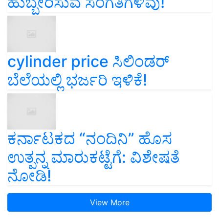
ಹುಬ್ಬೇರಿಸುವ ಸಂಗತಿಗಳಿವು!
cylinder price ಸಿಲಿಂಡರ್‌
ಬೆಲೆಯಲ್ಲಿ ಭರ್ಜರಿ ಇಳಿಕೆ!
ಕರ್ನಾಟಕದ “ನಂದಿನಿ” ಹೊಸ
ಉತ್ಪನ್ನ ಮಾರುಕಟ್ಟೆಗೆ: ವಿಶೇಷತೆ
ನೋಡಿ!
View More