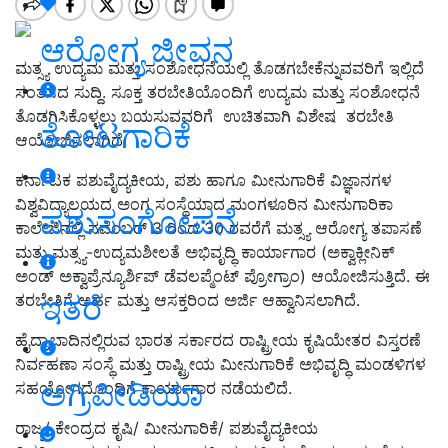
ಆರೋಗ್ಯ ಜೀವನ
ಮತ್ಸ್ಯ ಉದ್ಯಮ ಮತ್ತು ಸಂಶೋಧನೆಯಲ್ಲಿ ತೊಡಗಬೇಕೆನ್ನುವವರಿಗೆ ಇಲ್ಲಿದೆ
ಸಂತಸದ ಸುದ್ದಿ. ಸೂಕ್ತ ತರಬೇತಿಯೊಂದಿಗೆ ಉದ್ಯಮ ಮತ್ತು ಸಂಶೋಧನೆ
ತೊಡಗಿಸಿಕೊಳ್ಳಲು ಬಯಸುವವರಿಗೆ ಉಚಿತವಾಗಿ ವಿಶೇಷ ತರಬೇತಿ
ತೋಟಗಾರಿಕೆ
ಆಯೋಜಿಸಲಾಗಿದೆ.
ಕರ್ನಾಟಕ ಪಶುವೈದ್ಯಕೀಯ, ಪಶು ಹಾಗೂ ಮೀನುಗಾರಿಕೆ ವಿಜ್ಞಾನಗಳ
ವಿಶ್ವವಿದ್ಯಾಲಯದ ಅಂಗ ಸಂಸ್ಥೆಯಾದ ಮಂಗಳೂರಿನ ಮೀನುಗಾರಿಕಾ
ಪಶುಸಂಗೋಪನೆ
ಕಾಲೇಜಿನಲ್ಲಿ ನವೆಂಬರ್ 3 ರಿಂದ 30 ರವರೆಗೆ ಮತ್ಸ್ಯ ಆರೋಗ್ಯ ತಪಾಸಣೆ
ಮತ್ತು ಮತ್ಸ್ಯ-ಉದ್ಯಮಶೀಲತೆ ಅಭಿವೃದ್ಧಿ ಕಾರ್ಯಾಗಾರ (ಅಕ್ವಾಕ್ಲೀನಿಕ್
ಅಂಡ್ ಅಕ್ವಾಪ್ರೆನ್ಯೂರ್ಶಿಪ್ ಡೆವಲಪ್ಮೆಂಟ್ ಪ್ರೋಗ್ರಾಂ) ಆಯೋಜಿಸುತ್ತಿದೆ. ಈ
ಇತರೆ
ತರಬೇತಿಗೆ ಅರ್ಹ ಮತ್ತು ಆಸಕ್ತರಿಂದ ಅರ್ಜಿ ಆಹ್ವಾನಿಸಲಾಗಿದೆ.
ಹೈದ್ರಾಬಾದಿನಲ್ಲಿರುವ ಭಾರತ ಸರ್ಕಾರದ ರಾಷ್ಟ್ರೀಯ ಕೃಷಿಯೇತರ ವಿಸ್ತರಣೆ
ನಿರ್ವಹಣಾ ಸಂಸ್ಥೆ ಮತ್ತು ರಾಷ್ಟ್ರೀಯ ಮೀನುಗಾರಿಕೆ ಅಭಿವೃದ್ಧಿ ಮಂಡಳಿಗಳ
ಅಗ್ರಿಪೀಡಿಯಾ
ಸಹಯೋಗದೊಂದಿಗೆ ಕಾರ್ಯಾಗಾರ ನಡೆಯಲಿದೆ.
ರಾಜ್ಯ/ ಕೇಂದ್ರದ ಕೃಷಿ/ ಮೀನುಗಾರಿಕೆ/ ಪಶುವೈದ್ಯಕೀಯ