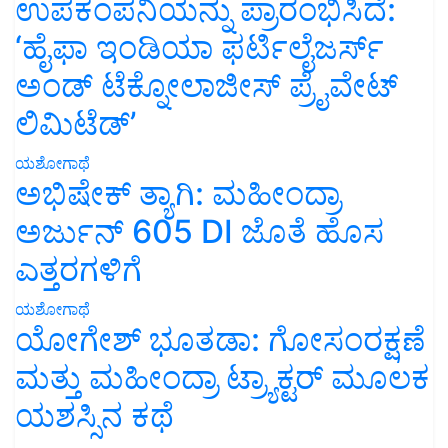
ಉಪಕಂಪನಿಯನ್ನು ಪ್ರಾರಂಭಿಸಿದೆ:
‘ಹೈಫಾ ಇಂಡಿಯಾ ಫರ್ಟಿಲೈಜರ್ಸ್
ಅಂಡ್ ಟೆಕ್ನೋಲಾಜೀಸ್ ಪ್ರೈವೇಟ್
ಲಿಮಿಟೆಡ್’
ಯಶೋಗಾಥೆ
ಅಭಿಷೇಕ್ ತ್ಯಾಗಿ: ಮಹೀಂದ್ರಾ
ಅರ್ಜುನ್ 605 DI ಜೊತೆ ಹೊಸ
ಎತ್ತರಗಳಿಗೆ
ಯಶೋಗಾಥೆ
ಯೋಗೇಶ್ ಭೂತಡಾ: ಗೋಸಂರಕ್ಷಣೆ
ಮತ್ತು ಮಹೀಂದ್ರಾ ಟ್ರ್ಯಾಕ್ಟರ್ ಮೂಲಕ
ಯಶಸ್ಸಿನ ಕಥೆ