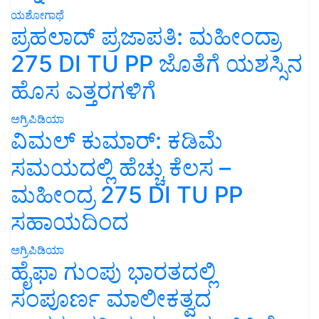
ಯಶೋಗಾಥೆ
ಪ್ರಹಲಾದ್ ಪ್ರಜಾಪತಿ: ಮಹೀಂದ್ರಾ
275 DI TU PP ಜೊತೆಗೆ ಯಶಸ್ಸಿನ
ಹೊಸ ಎತ್ತರಗಳಿಗೆ
ಅಗ್ರಿಪಿಡಿಯಾ
ವಿಮಲ್ ಕುಮಾರ್: ಕಡಿಮೆ
ಸಮಯದಲ್ಲಿ ಹೆಚ್ಚು ಕೆಲಸ –
ಮಹೀಂದ್ರ 275 DI TU PP
ಸಹಾಯದಿಂದ
ಅಗ್ರಿಪಿಡಿಯಾ
ಹೈಫಾ ಗುಂಪು ಭಾರತದಲ್ಲಿ
ಸಂಪೂರ್ಣ ಮಾಲೀಕತ್ವದ