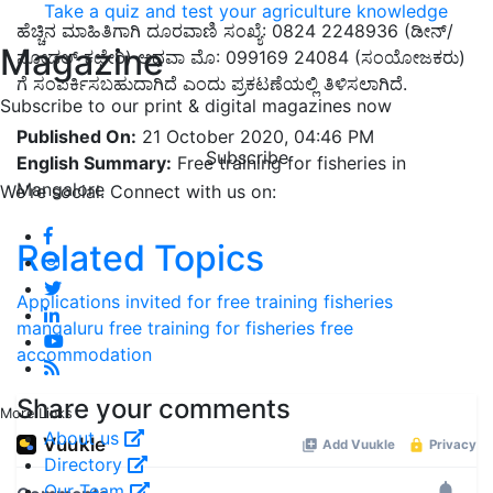
Take a quiz and test your agriculture knowledge
ಹೆಚ್ಚಿನ ಮಾಹಿತಿಗಾಗಿ ದೂರವಾಣಿ ಸಂಖ್ಯೆ: 0824 2248936 (ಡೀನ್/
Magazine
ನೋಡಲ್ ಕಛೇರಿ) ಅಥವಾ ಮೊ: 099169 24084 (ಸಂಯೋಜಕರು)
ಗೆ ಸಂಪರ್ಕಿಸಬಹುದಾಗಿದೆ ಎಂದು ಪ್ರಕಟಣೆಯಲ್ಲಿ ತಿಳಿಸಲಾಗಿದೆ.
Subscribe to our print & digital magazines now
Published On:
21 October 2020, 04:46 PM
Subscribe
English Summary:
Free training for fisheries in
Mangalore
We're social. Connect with us on:
Related Topics
Applications invited for free training
fisheries
mangaluru
free training for fisheries
free
accommodation
Share your comments
More Links
About us
Directory
Our Team