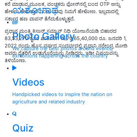
ಕರೆ ಮಾಡುವ ಮೂಲಕ, ವಂಚಕರು ಫೋನ್‌ನಲ್ಲಿ ಬಂದ OTP ಅನ್ನು
ಯಶೋಗಾಥೆ
ಹೇಳಲು ಕೇಳುತ್ತಾರೆ ಎಂದು ನಾವು ನಿಮಗೆ ಹೇಳೋಣ. ಇಲ್ಲವಾದಲ್ಲಿ
ಸರ್ಕಾರ ಹಣ ವಾಪಸ್ ತೆಗೆದುಕೊಳ್ಳುತ್ತದೆ.
ಪ್ರಧಾನ ಮಂತ್ರಿ ಕಿಸಾನ್ ಸಮ್ಮಾನ್ ನಿಧಿ ಯೋಜನೆಯಡಿ ಬಿಹಾರದ
Photo Gallery
83,53,270 ರೈತರ ಖಾತೆಗಳಿಗೆ 16,70,65,40,000 ರೂ. ಜನವರಿ 1,
2022 ರಂದು ಹೊಸ ವರ್ಷದ ಸಂದರ್ಭದಲ್ಲಿ ಪ್ರಧಾನಿ ನರೇಂದ್ರ ಮೋದಿ
We capture the best photos around events,
ಅವರು ರೈತರಿಗೆ ಉಡುಗೊರೆಯನ್ನು ನೀಡಿದ್ದರು. ಇಡೀ ವಿಷಯವನ್ನು
exhibitions happening across the country
ತಿಳಿಯೋಣ.
Videos
Handpicked videos to inspire the nation on
agriculture and related industry
Quiz