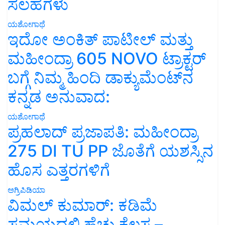
ಸಲಹೆಗಳು
ಯಶೋಗಾಥೆ
ಇದೋ ಅಂಕಿತ್ ಪಾಟೀಲ್ ಮತ್ತು
ಮಹೀಂದ್ರಾ 605 NOVO ಟ್ರಾಕ್ಟರ್
ಬಗ್ಗೆ ನಿಮ್ಮ ಹಿಂದಿ ಡಾಕ್ಯುಮೆಂಟ್‌ನ
ಕನ್ನಡ ಅನುವಾದ:
ಯಶೋಗಾಥೆ
ಪ್ರಹಲಾದ್ ಪ್ರಜಾಪತಿ: ಮಹೀಂದ್ರಾ
275 DI TU PP ಜೊತೆಗೆ ಯಶಸ್ಸಿನ
ಹೊಸ ಎತ್ತರಗಳಿಗೆ
ಅಗ್ರಿಪಿಡಿಯಾ
ವಿಮಲ್ ಕುಮಾರ್: ಕಡಿಮೆ
ಸಮಯದಲ್ಲಿ ಹೆಚ್ಚು ಕೆಲಸ –