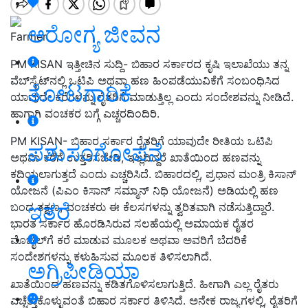
ಆರೋಗ್ಯ ಜೀವನ
Farmer
PM KISAN ಇತ್ತೀಚಿನ ಸುದ್ದಿ- ಬಿಹಾರ ಸರ್ಕಾರದ ಕೃಷಿ ಇಲಾಖೆಯು ತನ್ನ
ವೆಬ್‌ಸೈಟ್‌ನಲ್ಲಿ ಒಟಿಪಿ ಅಥವಾ ಹಣ ಹಿಂಪಡೆಯುವಿಕೆಗೆ ಸಂಬಂಧಿಸಿದ
ತೋಟಗಾರಿಕೆ
ಯಾವುದೇ ಕರೆಗಳನ್ನು ರೈತರಿಗೆ ಮಾಡುತ್ತಿಲ್ಲ ಎಂದು ಸಂದೇಶವನ್ನು ನೀಡಿದೆ.
ಹಾಗಾಗಿ ವಂಚಕರ ಬಗ್ಗೆ ಎಚ್ಚರದಿಂದಿರಿ.
PM KISAN- ಬಿಹಾರ ಸರ್ಕಾರ ರೈತರಿಗೆ ಯಾವುದೇ ರೀತಿಯ ಒಟಿಪಿ
ಪಶುಸಂಗೋಪನೆ
ಅಥವಾ ಕರೆಗೆ ಉತ್ತರಿಸಬೇಡಿ, ಇಲ್ಲದಿದ್ದರೆ ಖಾತೆಯಿಂದ ಹಣವನ್ನು
ಕದಿಯಲಾಗುತ್ತದೆ ಎಂದು ಎಚ್ಚರಿಸಿದೆ. ಬಿಹಾರದಲ್ಲಿ, ಪ್ರಧಾನ ಮಂತ್ರಿ ಕಿಸಾನ್
ಯೋಜನೆ (ಪಿಎಂ ಕಿಸಾನ್ ಸಮ್ಮಾನ್ ನಿಧಿ ಯೋಜನೆ) ಅಡಿಯಲ್ಲಿ ಹಣ
ಇತರೆ
ಬಂದ ತಕ್ಷಣ, ವಂಚಕರು ಈ ಕೆಲಸಗಳನ್ನು ತ್ವರಿತವಾಗಿ ನಡೆಸುತ್ತಿದ್ದಾರೆ.
ಭಾರತ ಸರ್ಕಾರ ಹೊರಡಿಸಿರುವ ಸಲಹೆಯಲ್ಲಿ ಅಮಾಯಕ ರೈತರ
ಮೊಬೈಲ್‌ಗೆ ಕರೆ ಮಾಡುವ ಮೂಲಕ ಅಥವಾ ಅವರಿಗೆ ಬೆದರಿಕೆ
ಸಂದೇಶಗಳನ್ನು ಕಳುಹಿಸುವ ಮೂಲಕ ತಿಳಿಸಲಾಗಿದೆ.
ಅಗ್ರಿಪೀಡಿಯಾ
ಖಾತೆಯಿಂದ ಹಣವನ್ನು ಕಡಿತಗೊಳಿಸಲಾಗುತ್ತಿದೆ. ಹೀಗಾಗಿ ಎಲ್ಲ ರೈತರು
ಎಚ್ಚೆತ್ತುಕೊಳ್ಳುವಂತೆ ಬಿಹಾರ ಸರ್ಕಾರ ತಿಳಿಸಿದೆ. ಅನೇಕ ರಾಜ್ಯಗಳಲ್ಲಿ, ರೈತರಿಗೆ