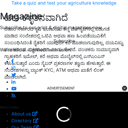
Take a quiz and test your agriculture knowledge
Magazine
ಹಣ ಕಳ್ಳತನವಾಗಿದೆ
Subscribe to our print & digital magazines now
ಬಿಹಾರ ಸರ್ಕಾರದ ಕೃಷಿ ಇಲಾಖೆಯು ತನ್ನ ವೆಬ್‌ಸೈಟ್‌ನಲ್ಲಿ ಬಿಡುಗಡೆ
ಮಾಡಿದ ಸಂದೇಶದಲ್ಲಿ ಒಟಿಪಿ ಅಥವಾ ಹಣ ಹಿಂಪಡೆಯುವಿಕೆಗೆ
Subscribe
ಸಂಬಂಧಿಸಿದಂತೆ ರೈತರಿಗೆ ಯಾವುದೇ ಕರೆ ಮಾಡಲಾಗುವುದಿಲ್ಲ, ದಯವಿಟ್ಟು
ವಂಚಕರಿಂದ ಎಚ್ಚರದಿಂದಿರಿ ಎಂದು ಹೇಳಿದೆ. ವಂಚಕರು ಸಾಮಾನ್ಯವಾಗಿ
We're social. Connect with us on:
ಗ್ರಾಹಕರಿಗೆ ಇಮೇಲ್, ಕರೆ ಅಥವಾ ಮೊಬೈಲ್‌ನಲ್ಲಿ ಎಸ್‌ಎಂಎಸ್
ಕಳುಹಿಸುತ್ತಾರೆ ಎಂದು ಸೈಬರ್ ಪ್ರಕರಣಗಳ ತಜ್ಞರು ಹೇಳುತ್ತಾರೆ. ಈ
ಸಂದೇಶಗಳನ್ನು ಬ್ಯಾಂಕ್ KYC, ATM ಅಥವಾ ಖಾತೆಗೆ ಲಿಂಕ್
ಮಾಡಲಾಗಿದೆ.
ADVERTISEMENT
More Links
About us
Directory
Our Team