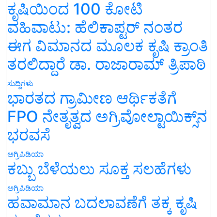
ಕೃಷಿಯಿಂದ 100 ಕೋಟಿ
ವಹಿವಾಟು: ಹೆಲಿಕಾಪ್ಟರ್ ನಂತರ
ಈಗ ವಿಮಾನದ ಮೂಲಕ ಕೃಷಿ ಕ್ರಾಂತಿ
ತರಲಿದ್ದಾರೆ ಡಾ. ರಾಜಾರಾಮ್ ತ್ರಿಪಾಠಿ
ಸುದ್ದಿಗಳು
ಭಾರತದ ಗ್ರಾಮೀಣ ಆರ್ಥಿಕತೆಗೆ
FPO ನೇತೃತ್ವದ ಅಗ್ರಿವೋಲ್ಟಾಯಿಕ್ಸ್‌ನ
ಭರವಸೆ
ಅಗ್ರಿಪಿಡಿಯಾ
ಕಬ್ಬು ಬೆಳೆಯಲು ಸೂಕ್ತ ಸಲಹೆಗಳು
ಅಗ್ರಿಪಿಡಿಯಾ
ಹವಾಮಾನ ಬದಲಾವಣೆಗೆ ತಕ್ಕ ಕೃಷಿ