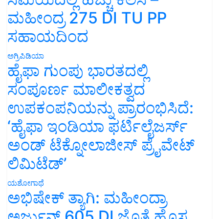
ಮಹೀಂದ್ರ 275 DI TU PP
ಸಹಾಯದಿಂದ
ಅಗ್ರಿಪಿಡಿಯಾ
ಹೈಫಾ ಗುಂಪು ಭಾರತದಲ್ಲಿ
ಸಂಪೂರ್ಣ ಮಾಲೀಕತ್ವದ
ಉಪಕಂಪನಿಯನ್ನು ಪ್ರಾರಂಭಿಸಿದೆ:
‘ಹೈಫಾ ಇಂಡಿಯಾ ಫರ್ಟಿಲೈಜರ್ಸ್
ಅಂಡ್ ಟೆಕ್ನೋಲಾಜೀಸ್ ಪ್ರೈವೇಟ್
ಲಿಮಿಟೆಡ್’
ಯಶೋಗಾಥೆ
ಅಭಿಷೇಕ್ ತ್ಯಾಗಿ: ಮಹೀಂದ್ರಾ
ಅರ್ಜುನ್ 605 DI ಜೊತೆ ಹೊಸ