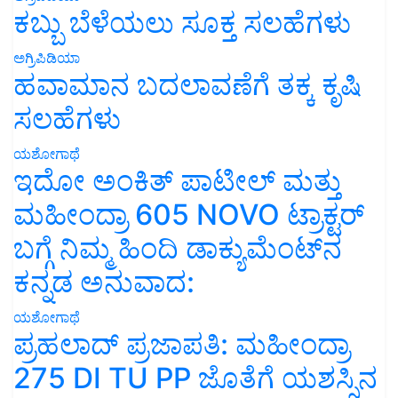
ಕಬ್ಬು ಬೆಳೆಯಲು ಸೂಕ್ತ ಸಲಹೆಗಳು
ಅಗ್ರಿಪಿಡಿಯಾ
ಹವಾಮಾನ ಬದಲಾವಣೆಗೆ ತಕ್ಕ ಕೃಷಿ
ಸಲಹೆಗಳು
ಯಶೋಗಾಥೆ
ಇದೋ ಅಂಕಿತ್ ಪಾಟೀಲ್ ಮತ್ತು
ಮಹೀಂದ್ರಾ 605 NOVO ಟ್ರಾಕ್ಟರ್
ಬಗ್ಗೆ ನಿಮ್ಮ ಹಿಂದಿ ಡಾಕ್ಯುಮೆಂಟ್‌ನ
ಕನ್ನಡ ಅನುವಾದ:
ಯಶೋಗಾಥೆ
ಪ್ರಹಲಾದ್ ಪ್ರಜಾಪತಿ: ಮಹೀಂದ್ರಾ
275 DI TU PP ಜೊತೆಗೆ ಯಶಸ್ಸಿನ