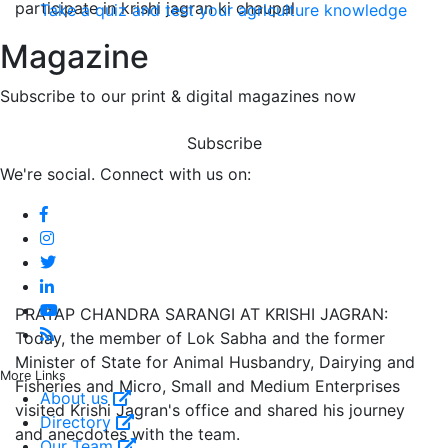
participate in krishi jagran ki chaupal
Take a quiz and test your agriculture knowledge
Magazine
Subscribe to our print & digital magazines now
Subscribe
We're social. Connect with us on:
PRATAP CHANDRA SARANGI AT KRISHI JAGRAN:
Today, the member of Lok Sabha and the former
Minister of State for Animal Husbandry, Dairying and
More Links
Fisheries and Micro, Small and Medium Enterprises
About us
visited Krishi Jagran's office and shared his journey
Directory
and anecdotes with the team.
Our Team