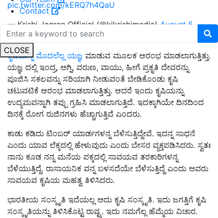
pic.twitter.com/kERQ7h4QaU
Contact
— Krishi Jagran Official (@kjkrishimedia)
August 5,
2022
CLOSE
ಕೃಷಿಯನ್ನ ಮೊದಲೆಲ್ಲ ಯಜ್ಞ
ಮಾಡುವ ಮೂಲಕ ಆರಂಭ ಮಾಡಲಾಗುತ್ತಿತ್ತು.
ಯಜ್ಞ ದಲ್ಲಿ ಇಂದ್ರ, ಅಗ್ನಿ, ವರುಣ, ವಾಯು, ಹೀಗೆ ಪ್ರಕೃತಿ ದೇವರನ್ನು
ಪೂಜಿಸಿ ಸಕಲವನ್ನು ಸರಿಯಾಗಿ ನೀಡುವಂತೆ ಬೇಡಿಕೊಂಡು ಕೃಷಿ
ಚಟುವಟಿಕೆ ಆರಂಭ ಮಾಡಲಾಗುತ್ತಿತ್ತು.‌ ಆದರೆ ಇಂದು ಕೃಷಿಯನ್ನು
ಉದ್ಯಮವನ್ನಾಗಿ ತಪ್ಪು ಗ್ರಹಿಸಿ ಮಾಡಲಾಗುತ್ತಿದೆ. ಇದಕ್ಕಾಗಿಯೇ ದಿನದಿಂದ
ದಿನಕ್ಕೆ ರೋಗ ರುಜಿನಗಳು ಹೆಚ್ಚಾಗುತ್ತಿವೆ ಎಂದರು.
ಕಾಡು ಕಡಿದು ಟಿಂಬರ್ ಯಾರ್ಡಗಳನ್ನ ಬೆಳೆಸುತ್ತಿದ್ದೇವೆ. ಇದನ್ನ ಸಾಧನೆ
ಎಂದು ಯಾವ ಲೆಕ್ಕದಲ್ಲಿ ಹೇಳುವುದು ಎಂದು ಬೇಸರ ವ್ಯಕ್ತಪಡಿಸಿದರು. ಸ್ವತಃ
ನಾನು ಕೂಡ ನನ್ನ ಮನೆಯ ಪಕ್ಕದಲ್ಲಿ ಸಾವಯವ ತರಕಾರಿಗಳನ್ನ
ಬೆಳೆಯುತ್ತಿದ್ದೆ. ರಾಸಾಯನಿಕ ವನ್ನ ಬಳಸದೆಯೇ ಬೆಳೆಸುತ್ತಿದ್ದೆ ಎಂದು ಅವರು
ಸಾವಯವ ಕೃಷಿಯ ಮಹತ್ವ ತಿಳಿಸಿದರು.
ಭಾರತೀಯ ಸಂಸ್ಕೃತಿ ಇದೆಯಲ್ಲ ಅದು ಕೃಷಿ ಸಂಸ್ಕೃತಿ. ಇದು ಜಗತ್ತಿಗೆ ಕೃಷಿ
ಸಂಸ್ಕೃತಿಯನ್ನು ತಿಳಿಸಿಕೊಟ್ಟ ರಾಷ್ಟ್ರ. ಇದು ನಮಗೆಲ್ಲ ಹೆಮ್ಮೆಯ ವಿಚಾರ.