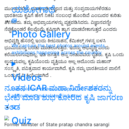
ಯಶೋಗಾಥೆ
ಮುಂದುವರೆದು ಮಾತನಾಡಿ ವಿಜ್ಞಾನ ಮತ್ತು ಸಂಪ್ರದಾಯಗಳೆರಡೂ
ಭಾರತೀಯ ಕೃಷಿಗೆ ಹೇಗೆ ನಿಕಟ ಸಂಬಂಧ ಹೊಂದಿವೆ ಎಂಬುದರ ಕುರಿತು
ತಿಳಿಸಿದರು. ತಮ್ಮ ಅಭಿಪ್ರಾಯಗಳನ್ನು ವ್ಯಕ್ತಪಡಿಸಿದರು. ವಿಜ್ಞಾನವನ್ನೇ
ನೆಚ್ಚಿಕೊಂಡರೆ ಕೆಲವೊಮ್ಮೆ ಕೃಷಿಗಾಗಿ ತ್ಯಾಗ ಮಾಡಬೇಕಾಗುತ್ತದೆ ಎಂದರು
Photo Gallery
ಅಭಿವೃದ್ಧಿ ಹೆಸರಲ್ಲಿ ಇಂದು ಕೀಟನಾಶನ, ಕೆಮಿಕಲ್ಸ್ ಗಳನ್ನ ಬಳಸಿ
We capture the best photos around events,
ಭೂಮಿಯನ್ನು ಬರಡು ಮಾಡಲಾಗುತ್ತಿದೆ. ಇದನ್ನು ಅಭಿವೃದ್ಧಿ ಎಂದು
exhibitions happening across the country
ಕರೆಯಲಾಗುವುದಿಲ್ಲ. ಇಡಿ ಜಗತ್ತಿಗೆ ಅನ್ನ ನೀಡುವವರು ರೈತರು. ಕೃಷಿ ಒಂದು
ಉದ್ಯಮವಲ್ಲ, ಕೃಷಿಯೊಂದು ವೃತ್ತಿಯೂ ಅಲ್ಲ ಅದೊಂದು ಮಹಾನ್
ಸಂಸ್ಕೃತಿ, ಪವಿತ್ರವಾದ ಕಾರ್ಯವಾಗಿದೆ. ಕೃಷಿ ನಮ್ಮ ಭಾರತೀಯರ ಪಾಲಿಗೆ
Videos
ಒಂದು ದೈವಿ ಕ್ರಿಯೆಯಾಗಿದೆ .
ನೂತನ ICAR ಮಹಾ ನಿರ್ದೇಶಕರನ್ನು
Handpicked videos to inspire the nation on
ಭೇಟಿ ಮಾಡಿ ಶುಭ ಕೋರಿದ ಕೃಷಿ ಜಾಗರಣ
agriculture and related industry
ತಂಡ
Quiz
Former Minister of State pratap chandra sarangi