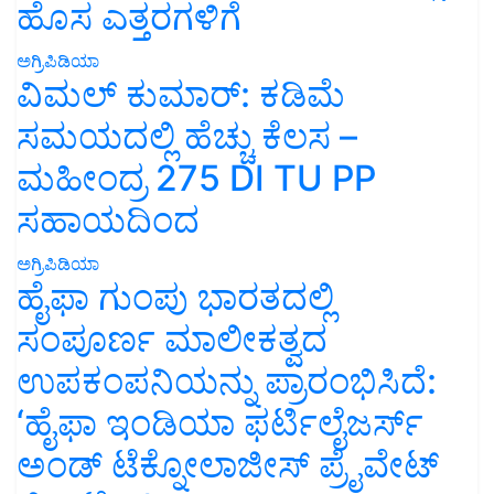
ಹೊಸ ಎತ್ತರಗಳಿಗೆ
ಅಗ್ರಿಪಿಡಿಯಾ
ವಿಮಲ್ ಕುಮಾರ್: ಕಡಿಮೆ
ಸಮಯದಲ್ಲಿ ಹೆಚ್ಚು ಕೆಲಸ –
ಮಹೀಂದ್ರ 275 DI TU PP
ಸಹಾಯದಿಂದ
ಅಗ್ರಿಪಿಡಿಯಾ
ಹೈಫಾ ಗುಂಪು ಭಾರತದಲ್ಲಿ
ಸಂಪೂರ್ಣ ಮಾಲೀಕತ್ವದ
ಉಪಕಂಪನಿಯನ್ನು ಪ್ರಾರಂಭಿಸಿದೆ:
‘ಹೈಫಾ ಇಂಡಿಯಾ ಫರ್ಟಿಲೈಜರ್ಸ್
ಅಂಡ್ ಟೆಕ್ನೋಲಾಜೀಸ್ ಪ್ರೈವೇಟ್