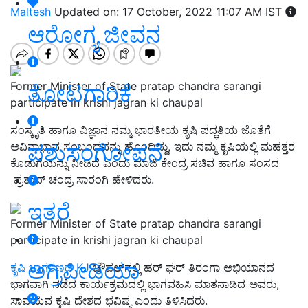
Maltesh
Updated on: 17 October, 2022 11:07 AM IST
ಆರೋಗ್ಯ ಜೀವನ
Former Minister of State pratap chandra sarangi
ತೋಟಗಾರಿಕೆ
participate in krishi jagran ki chaupal
ಸಂಸ್ಕೃತಿ ಹಾಗೂ ವಿಜ್ಞಾನ ನಮ್ಮ ಭಾರತೀಯ ಕೃಷಿ ಪದ್ಧತಿಯ ಜೊತೆಗೆ
ಪಶುಸಂಗೋಪನೆ
ಅವಿನಾಭಾವ ಸಂಬಂಧವನ್ನು ಹೊಂದಿದ್ದು, ಇದು ನಮ್ಮ ಕೃಷಿಯಲ್ಲಿ ಮಹತ್ತರ
ಕೊಡುಗೆಯನ್ನು ನೀಡಿದೆ ಎಂದು ಮಾಜಿ ಕೇಂದ್ರ ಸಚಿವ ಹಾಗೂ ಸಂಸದ
ಪ್ರತಾಪ್‌ ಚಂದ್ರ ಸಾರಂಗಿ ಹೇಳಿದರು.
ಇತರೆ
Former Minister of State pratap chandra sarangi
participate in krishi jagran ki chaupal
ಅಗ್ರಿಪೀಡಿಯಾ
ಕೃಷಿ ಜಾಗರಣದ KJ
ಚೌಪಲ್‌ನಲ್ಲಿ ಹರ್‌ ಘರ್‌ ತಿರಂಗಾ ಅಭಿಯಾನದ
ಭಾಗವಾಗಿ ನಡೆದ ಕಾರ್ಯಕ್ರಮದಲ್ಲಿ ಭಾಗವಹಿಸಿ ಮಾತನಾಡಿದ ಅವರು,
ಸಾವಯವ ಕೃಷಿ ದೇಶದ ಭವಿಷ್ಯ ಎಂದು ತಿಳಿಸಿದರು.