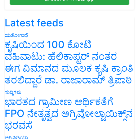
Latest feeds
ಯಶೋಗಾಥೆ
ಕೃಷಿಯಿಂದ 100 ಕೋಟಿ
ವಹಿವಾಟು: ಹೆಲಿಕಾಪ್ಟರ್ ನಂತರ
ಈಗ ವಿಮಾನದ ಮೂಲಕ ಕೃಷಿ ಕ್ರಾಂತಿ
ತರಲಿದ್ದಾರೆ ಡಾ. ರಾಜಾರಾಮ್ ತ್ರಿಪಾಠಿ
ಸುದ್ದಿಗಳು
ಭಾರತದ ಗ್ರಾಮೀಣ ಆರ್ಥಿಕತೆಗೆ
FPO ನೇತೃತ್ವದ ಅಗ್ರಿವೋಲ್ಟಾಯಿಕ್ಸ್‌ನ
ಭರವಸೆ
ಅಗ್ರಿಪಿಡಿಯಾ