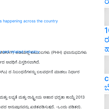
ರ
ns happening across the country
1
ರ
ಹ
e and related industry
ೆ (PMGKAY) ಅಡಿಯಲ್ಲಿ ಕುಟುಂಬಗಳು (PHH) ಫಲಾನುಭವಿಗಳು
 ಅವಧಿಗೆ ವಿಸ್ತರಿಸಲಾಗಿದೆ.
ಎಸ್‌ಎ) ದ ನಿಬಂಧನೆಗಳನ್ನು ಬಲವರ್ಧನೆ ಮಾಡಲು ನಿರ್ಧಾರ
c
ಬ
ತ್ತು ಲಭ್ಯತೆ ಮತ್ತು ರಾಷ್ಟ್ರೀಯ ಆಹಾರ ಭದ್ರತಾ ಕಾಯ್ದೆ 2013
ೂಪದ ಅನುಷ್ಠಾನವನ್ನು ಖಚಿತಪಡಿಸುತ್ತದೆ. -ಒಂದು ಪಡಿತರ).