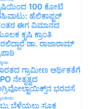
ೃಷಿಯಿಂದ 100 ಕೋಟಿ
ಹಿವಾಟು: ಹೆಲಿಕಾಪ್ಟರ್
ಂತರ ಈಗ ವಿಮಾನದ
ೂಲಕ ಕೃಷಿ ಕ್ರಾಂತಿ
ರಲಿದ್ದಾರೆ ಡಾ. ರಾಜಾರಾಮ್
್ರಿಪಾಠಿ
್ದಿಗಳು
ಾರತದ ಗ್ರಾಮೀಣ ಆರ್ಥಿಕತೆಗೆ
PO ನೇತೃತ್ವದ
ಗ್ರಿವೋಲ್ಟಾಯಿಕ್ಸ್‌ನ ಭರವಸೆ
್ರಿಪಿಡಿಯಾ
ಬ್ಬು ಬೆಳೆಯಲು ಸೂಕ್ತ