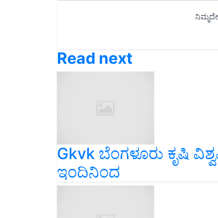
Read next
Gkvk ಬೆಂಗಳೂರು ಕೃಷಿ ವಿಶ
ಇಂದಿನಿಂದ