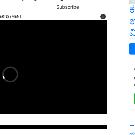
ಕ
Subscribe
ERTISEMENT
ಉ
ವ
L
ಹಣೆಗೆ ಆಹಾರ ಸಬ್ಸಿಡಿ (ಡಿಸಿಪಿ) ಎಂಬ ಎರಡು ಆಹಾರ ಸಬ್ಸಿಡಿ ಯೋಜನೆಗಳ
ಯ