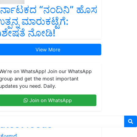
ರ್ನಾಟಕದ “ನಂದಿನಿ” ಹೊಸ
ತ್ಪನ್ನ ಮಾರುಕಟ್ಟೆಗೆ:
ಿಶೇಷತೆ ನೋಡಿ!
View More
We're on WhatsApp! Join our WhatsApp
group and get the most important
updates you need. Daily.
Join on WhatsApp
atest feeds
ಶೋಗಾಥೆ