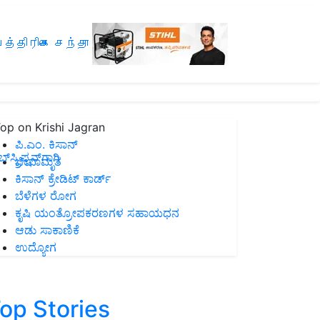
த்திரிகை சந்தா
op on Krishi Jagran
ಪಿ.ಎಂ. ಕಿಸಾನ್
ಸ್ಕ್ರಿಪ್ಷನ್‌ಗಾಗಿ
ಜೀವಾಮೃತ
ಕಿಸಾನ್ ಕ್ರೇಡಿಟ್ ಕಾರ್ಡ್
ಬೆಳೆಗಳ ರೋಗ
ಕೃಷಿ ಯಂತ್ರೋಪಕರಣಗಳ ಸಹಾಯಧನ
ಆಡು ಸಾಕಾಣಿಕೆ
ಉದ್ಯೋಗ
op Stories