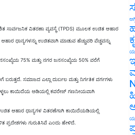
ಸ
ಅಗ
ಿತ ಸಾರ್ವಜನಿಕ ವಿತರಣಾ ವ್ಯವಸ್ಥೆ (TPDS) ಮೂಲಕ ಉಚಿತ ಆಹಾರ
ಹ
ೆ ಆಹಾರ ಧಾನ್ಯಗಳನ್ನು ಉಚಿತವಾಗಿ ಮಾಡುವ ಹೆಚ್ಚುವರಿ ವೆಚ್ಚವನ್ನು
ಕ
ಯ
ಜನಸಂಖ್ಯೆಯ 75% ಮತ್ತು ನಗರ ಜನಸಂಖ್ಯೆಯ 50% ವರೆಗೆ
ಇ
ಮ
ಬರುತ್ತದೆ. ಸಮಾಜದ ಎಲ್ಲಾ ದುರ್ಬಲ ಮತ್ತು ನಿರ್ಗತಿಕ ವರ್ಗಗಳು
N
ಳ್ಳಲು ಕಾಯಿದೆಯ ಅಡಿಯಲ್ಲಿ ಕವರೇಜ್ ಗಣನೀಯವಾಗಿ
ಹ
ಲಿ ಉಚಿತ ಆಹಾರ ಧಾನ್ಯಗಳ ವಿತರಣೆಗಾಗಿ ಕಾಯಿದೆಯಡಿಯಲ್ಲಿ
ಅ
ಿತ ಪ್ರದೇಶಗಳು ಗುರುತಿಸಿವೆ ಎಂದು ಹೇಳಿದೆ.
ಯ
ಪ
PM