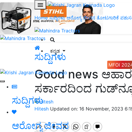
Home
ಸುದ್ದಿಗಳು
ಆರೋಗ್ಯ ಜೀವನ
ತೋಟಗಾರಿಕೆ
ಪಶುಸ
ಕನ್ನಡ
ಸುದ್ದಿಗಳು
MFOI 202
Good news ಆಹಾರ ಧಾ
ಸರ್ಕಾರದಿಂದ ಗುಡ್‌ನ್ಯೂ
ಸುದ್ದಿಗಳು
Hitesh
Updated on: 16 November, 2023 6:
ಆರೋಗ್ಯ ಜೀವನ