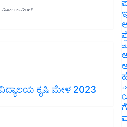
ಪ
ಇ
ಅ
ಪ
ಯ
ಅ
ಅ
ಹ
್ವವಿದ್ಯಾಲಯ ಕೃಷಿ ಮೇಳ 2023
ಯ
ಯ
ಗ
ಮ