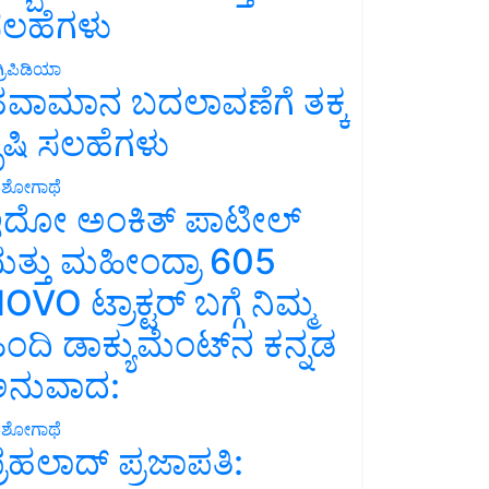
ಲಹೆಗಳು
್ರಿಪಿಡಿಯಾ
ವಾಮಾನ ಬದಲಾವಣೆಗೆ ತಕ್ಕ
ೃಷಿ ಸಲಹೆಗಳು
ಶೋಗಾಥೆ
ದೋ ಅಂಕಿತ್ ಪಾಟೀಲ್
ತ್ತು ಮಹೀಂದ್ರಾ 605
OVO ಟ್ರಾಕ್ಟರ್ ಬಗ್ಗೆ ನಿಮ್ಮ
ಿಂದಿ ಡಾಕ್ಯುಮೆಂಟ್‌ನ ಕನ್ನಡ
ನುವಾದ:
ಶೋಗಾಥೆ
್ರಹಲಾದ್ ಪ್ರಜಾಪತಿ: