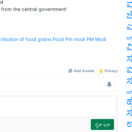
ಮ
from the central government!
ಜ
ಎ
tribution of food grains
Food
Pm modi
PM Modi
ಅಗ
ವ
ಸ
ಮ
ಅಗ
ಹ
ಸ
ಉ