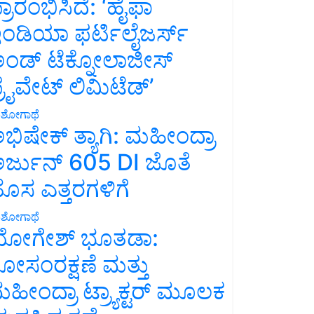
್ರಾರಂಭಿಸಿದೆ: ‘ಹೈಫಾ
ಂಡಿಯಾ ಫರ್ಟಿಲೈಜರ್ಸ್
ಂಡ್ ಟೆಕ್ನೋಲಾಜೀಸ್
್ರೈವೇಟ್ ಲಿಮಿಟೆಡ್’
ಶೋಗಾಥೆ
ಭಿಷೇಕ್ ತ್ಯಾಗಿ: ಮಹೀಂದ್ರಾ
ರ್ಜುನ್ 605 DI ಜೊತೆ
ೊಸ ಎತ್ತರಗಳಿಗೆ
ಶೋಗಾಥೆ
ೋಗೇಶ್ ಭೂತಡಾ:
ೋಸಂರಕ್ಷಣೆ ಮತ್ತು
ಹೀಂದ್ರಾ ಟ್ರ್ಯಾಕ್ಟರ್ ಮೂಲಕ