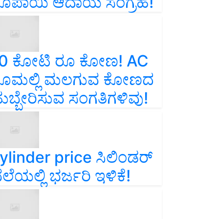
ೂಪಾಯಿ ಆದಾಯ ಸಂಗ್ರಹ!
0 ಕೋಟಿ ರೂ ಕೋಣ! AC
ೂಮಲ್ಲಿ ಮಲಗುವ ಕೋಣದ
ುಬ್ಬೇರಿಸುವ ಸಂಗತಿಗಳಿವು!
ylinder price ಸಿಲಿಂಡರ್‌
ೆಲೆಯಲ್ಲಿ ಭರ್ಜರಿ ಇಳಿಕೆ!