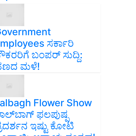
overnment
mployees ಸರ್ಕಾರಿ
ೌಕರರಿಗೆ ಬಂಪರ್‌ ಸುದ್ದಿ:
ಣದ ಮಳೆ!
albagh Flower Show
ಾಲ್‌ಬಾಗ್ ಫಲಪುಷ್ಪ
್ರದರ್ಶನ ಇಷ್ಟು ಕೋಟಿ