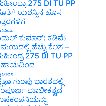
ಹೀಂದ್ರಾ 275 DI TU PP
ೊತೆಗೆ ಯಶಸ್ಸಿನ ಹೊಸ
ತ್ತರಗಳಿಗೆ
್ರಿಪಿಡಿಯಾ
ಿಮಲ್ ಕುಮಾರ್: ಕಡಿಮೆ
ಮಯದಲ್ಲಿ ಹೆಚ್ಚು ಕೆಲಸ –
ಹೀಂದ್ರ 275 DI TU PP
ಸಹಾಯದಿಂದ
್ರಿಪಿಡಿಯಾ
ೈಫಾ ಗುಂಪು ಭಾರತದಲ್ಲಿ
ಂಪೂರ್ಣ ಮಾಲೀಕತ್ವದ
ಪಕಂಪನಿಯನ್ನು