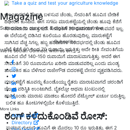
Take a quiz and test your agriculture knowledge
Magazine
ಅಲಂಕಾರದಲ್ಲಿ ಹೆಚ್ಚಾಗಿ ಬಳಸುವ ಚೆಂಡು, ಸೇವಂತಿಗೆ ಹೂವಿನ ಬೇಡಿಕೆ
ದಿಢೀರನೆ ಕುಸಿದಿದೆ. ಈಗ ಸಗಟು ಮಾರುಕಟ್ಟೆಯಲ್ಲಿ ಚೆಂಡು ಹೂವು ಕೆಜಿಗೆ
Subscribe to our print & digital magazines now
10 ರೂಪಾಯಿ ಮಾತ್ರ ಇದೆ. ಸೇವಂತಿಗೆ 30 ರುಪಾಯಿಗೆ ಕೇಳುವವರೆ ಇಲ್ಲ.
ಈ ಬೆಲೆಯಲ್ಲಿ ಬಿಡಿಸಿದ ಕೂಲಿಯೂ ಹೊರಡುವುದಿಲ್ಲ. ಮಾರುಕಟ್ಟೆಗೆ
Subscribe
ಸಾಗಿಸಿದ ವೆಚ್ಚ ಸಿಗಲ್ಲ. ಹಬ್ಬ ಹರಿದಿನಗಳ ಸಂದರ್ಭದಲ್ಲಿ ಚೆಂಡು ಹೂವಿನ
ಬೆಲೆ ಕೆಜಿಗೆ 60 ರಿಂದ 70 ರುಪಾಯಿ ಇರುತ್ತಿತ್ತು ಅದೇ ರೀತಿ ಸೇವಂತಿಗೆಯ
We're social. Connect with us on:
ಹೂವಿನ ಬೆಲೆ 140-150 ರುಪಾಯಿಗೆ ಮಾರಾಟವಾಗುತ್ತಿತ್ತು. ಆದರೆ ಈಗ
ಸೇವಂತಿಗೆ 30 ರೂಪಾಯಿಗೂ ಖರೀದಿ ಮಾಡುವವರಿಲ್ಲ ಎಂದು ಮಂಡ್ಯ
ತಾಲೂಕಿನ ಹೂ ಬೆಳೆಗಾರ ರಾಜೇಗೌಡ ಬಿದರಕಟ್ಟೆ ಬೇಸರ ವ್ಯಕ್ತಪಡಿಸಿದರು.
ಮಾರುಕಟ್ಟೆಗೆ ಹೂವನ್ನು ಕೊಂಡೊಯ್ದು ರೈತರು ಮಾರಾಟವಾಗದೆ ಚರಂಡಿಗೆ
ಚೆಲ್ಲುವ ಪರಿಸ್ಥಿತಿ ಉಂಟಾಗಿದೆ. ಬೈಕಲ್ಲೋ ಅಥವಾ ಟಂಟಂನಲ್ಲಿ
ಹಾಕಿಕೊಂಡು ಮಾರಾಟ ಮಾಡಲು ಹೋದರೆ ಪೆಟ್ರೋಲ್ ಖರ್ಚೂ ಬರುತ್ತಿಲ್ಲ.
ಬಲಿತ ಹೂ ತೋಟಗಳಲ್ಲಿಯೇ ಕೊಳೆಯುತ್ತಿದೆ.
More Links
ರಂಗ್‌ ಕಳೆದುಕೊಂಡಿವೆ ರೋಸ್‌:
About us
Directory
ಸಾಮಾನ್ಯ ಗುಲಾಬಿ ಹೂವಿಗೆ ಈ ಮೊದಲು 10 ರೂ ಇರುತ್ತಿತ್ತು. ಈಗ 2
Our Team