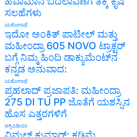
ಹವಾಮಾನ ಬದಲಾವಣೆಗೆ ತಕ್ಕ ಕೃಷಿ
ಸಲಹೆಗಳು
ಯಶೋಗಾಥೆ
ಇದೋ ಅಂಕಿತ್ ಪಾಟೀಲ್ ಮತ್ತು
ಮಹೀಂದ್ರಾ 605 NOVO ಟ್ರಾಕ್ಟರ್
ಬಗ್ಗೆ ನಿಮ್ಮ ಹಿಂದಿ ಡಾಕ್ಯುಮೆಂಟ್‌ನ
ಕನ್ನಡ ಅನುವಾದ:
ಯಶೋಗಾಥೆ
ಪ್ರಹಲಾದ್ ಪ್ರಜಾಪತಿ: ಮಹೀಂದ್ರಾ
275 DI TU PP ಜೊತೆಗೆ ಯಶಸ್ಸಿನ
ಹೊಸ ಎತ್ತರಗಳಿಗೆ
ಅಗ್ರಿಪಿಡಿಯಾ
ವಿಮಲ್ ಕುಮಾರ್: ಕಡಿಮೆ