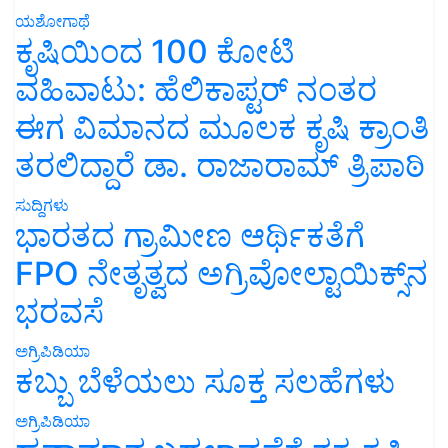
ಯಶೋಗಾಥೆ
ಕೃಷಿಯಿಂದ 100 ಕೋಟಿ
ವಹಿವಾಟು: ಹೆಲಿಕಾಪ್ಟರ್ ನಂತರ
ಈಗ ವಿಮಾನದ ಮೂಲಕ ಕೃಷಿ ಕ್ರಾಂತಿ
ತರಲಿದ್ದಾರೆ ಡಾ. ರಾಜಾರಾಮ್ ತ್ರಿಪಾಠಿ
ಸುದ್ದಿಗಳು
ಭಾರತದ ಗ್ರಾಮೀಣ ಆರ್ಥಿಕತೆಗೆ
FPO ನೇತೃತ್ವದ ಅಗ್ರಿವೋಲ್ಟಾಯಿಕ್ಸ್‌ನ
ಭರವಸೆ
ಅಗ್ರಿಪಿಡಿಯಾ
ಕಬ್ಬು ಬೆಳೆಯಲು ಸೂಕ್ತ ಸಲಹೆಗಳು
ಅಗ್ರಿಪಿಡಿಯಾ