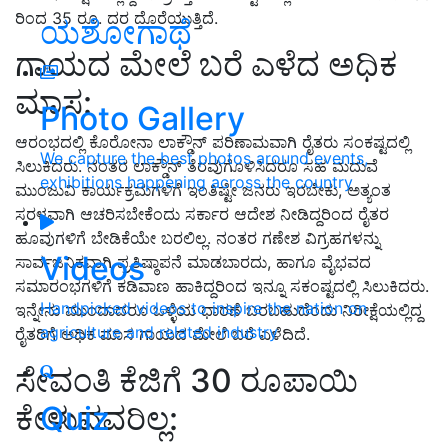
ರಿಂದ 35 ರೂ. ದರ ದೊರೆಯುತ್ತಿದೆ.
ಯಶೋಗಾಥೆ
ಗಾಯದ ಮೇಲೆ ಬರೆ ಎಳೆದ ಅಧಿಕ
ಮಾಸ:
Photo Gallery
ಆರಂಭದಲ್ಲಿ ಕೊರೋನಾ ಲಾಕ್ಡೌನ್ ಪರಿಣಾಮವಾಗಿ ರೈತರು ಸಂಕಷ್ಟದಲ್ಲಿ
We capture the best photos around events,
ಸಿಲುಕಿದರು. ನಂತರ ಲಾಕ್ಡೌನ್ ತೆರವುಗೊಳಿಸಿದರೂ ಸಹ ಮದುವೆ
exhibitions happening across the country
ಮುಂಜುವಿ ಕಾರ್ಯಕ್ರಮಗಳಿಗೆ ಇಂತಿಷ್ಟೇ ಜನರು ಇರಬೇಕು, ಅತ್ಯಂತ
ಸರಳವಾಗಿ ಆಚರಿಸಬೇಕೆಂದು ಸರ್ಕಾರ ಆದೇಶ ನೀಡಿದ್ದರಿಂದ ರೈತರ
ಹೂವುಗಳಿಗೆ ಬೇಡಿಕೆಯೇ ಬರಲಿಲ್ಲ. ನಂತರ ಗಣೇಶ ವಿಗ್ರಹಗಳನ್ನು
Videos
ಸಾರ್ವಜನಿಕವಾಗಿ ಪ್ರತಿಷ್ಠಾಪನೆ ಮಾಡಬಾರದು, ಹಾಗೂ ವೈಭವದ
ಸಮಾರಂಭಗಳಿಗೆ ಕಡಿವಾಣ ಹಾಕಿದ್ದರಿಂದ ಇನ್ನೂ ಸಕಂಷ್ಟದಲ್ಲಿ ಸಿಲುಕಿದರು.
Handpicked videos to inspire the nation on
ಇನ್ನೇನು ಮುಂದಾದರೂ ಒಳ್ಳೆಯ ಧಾರಣೆ ಬರಬಹುದೆಂದು ನಿರೀಕ್ಷೆಯಲ್ಲಿದ್ದ
agriculture and related industry
ರೈತರಿಗೆ ಅಧಿಕ ಮಾಸ ಗಾಯದ ಮೇಲೆ ಬರೆ ಎಳೆದಿದೆ.
ಸೇವಂತಿ ಕೆಜಿಗೆ 30 ರೂಪಾಯಿ
ಕೇಳುವವರಿಲ್ಲ:
Quiz