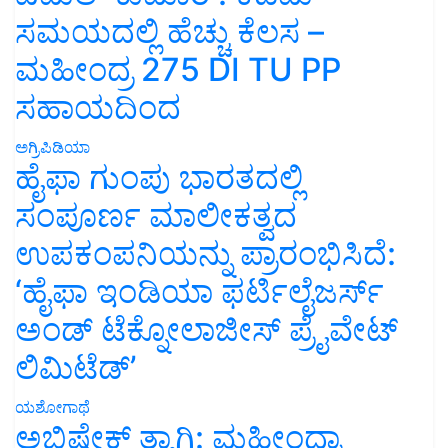
ಸಮಯದಲ್ಲಿ ಹೆಚ್ಚು ಕೆಲಸ –
ಮಹೀಂದ್ರ 275 DI TU PP
ಸಹಾಯದಿಂದ
ಅಗ್ರಿಪಿಡಿಯಾ
ಹೈಫಾ ಗುಂಪು ಭಾರತದಲ್ಲಿ
ಸಂಪೂರ್ಣ ಮಾಲೀಕತ್ವದ
ಉಪಕಂಪನಿಯನ್ನು ಪ್ರಾರಂಭಿಸಿದೆ:
‘ಹೈಫಾ ಇಂಡಿಯಾ ಫರ್ಟಿಲೈಜರ್ಸ್
ಅಂಡ್ ಟೆಕ್ನೋಲಾಜೀಸ್ ಪ್ರೈವೇಟ್
ಲಿಮಿಟೆಡ್’
ಯಶೋಗಾಥೆ
ಅಭಿಷೇಕ್ ತ್ಯಾಗಿ: ಮಹೀಂದ್ರಾ