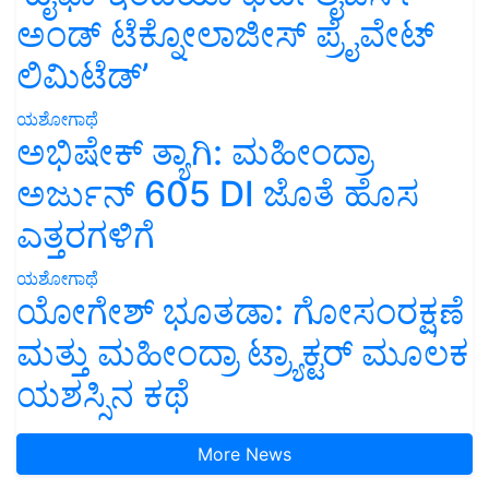
ಅಂಡ್ ಟೆಕ್ನೋಲಾಜೀಸ್ ಪ್ರೈವೇಟ್
ಲಿಮಿಟೆಡ್’
ಯಶೋಗಾಥೆ
ಅಭಿಷೇಕ್ ತ್ಯಾಗಿ: ಮಹೀಂದ್ರಾ
ಅರ್ಜುನ್ 605 DI ಜೊತೆ ಹೊಸ
ಎತ್ತರಗಳಿಗೆ
ಯಶೋಗಾಥೆ
ಯೋಗೇಶ್ ಭೂತಡಾ: ಗೋಸಂರಕ್ಷಣೆ
ಮತ್ತು ಮಹೀಂದ್ರಾ ಟ್ರ್ಯಾಕ್ಟರ್ ಮೂಲಕ
ಯಶಸ್ಸಿನ ಕಥೆ
More News