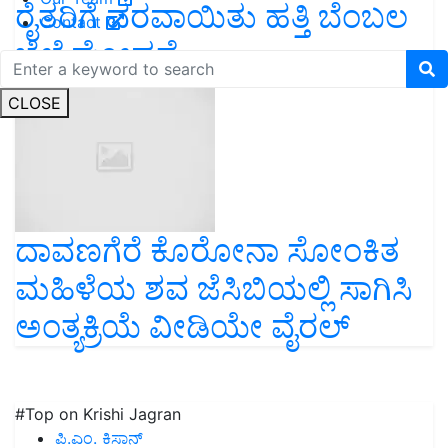
ರೈತರಿಗೆ ವರವಾಯಿತು ಹತ್ತಿ ಬೆಂಬಲ
Contact
ಬೆಲೆ ಘೋಷಣೆ
CLOSE
ದಾವಣಗೆರೆ ಕೊರೋನಾ ಸೋಂಕಿತ
ಮಹಿಳೆಯ ಶವ ಜೆಸಿಬಿಯಲ್ಲಿ ಸಾಗಿಸಿ
ಅಂತ್ಯಕ್ರಿಯೆ ವೀಡಿಯೇ ವೈರಲ್
#Top on Krishi Jagran
ಪಿ.ಎಂ. ಕಿಸಾನ್