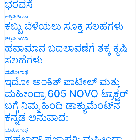
ಭರವಸೆ
ಅಗ್ರಿಪಿಡಿಯಾ
ಕಬ್ಬು ಬೆಳೆಯಲು ಸೂಕ್ತ ಸಲಹೆಗಳು
ಅಗ್ರಿಪಿಡಿಯಾ
ಹವಾಮಾನ ಬದಲಾವಣೆಗೆ ತಕ್ಕ ಕೃಷಿ
ಸಲಹೆಗಳು
ಯಶೋಗಾಥೆ
ಇದೋ ಅಂಕಿತ್ ಪಾಟೀಲ್ ಮತ್ತು
ಮಹೀಂದ್ರಾ 605 NOVO ಟ್ರಾಕ್ಟರ್
ಬಗ್ಗೆ ನಿಮ್ಮ ಹಿಂದಿ ಡಾಕ್ಯುಮೆಂಟ್‌ನ
ಕನ್ನಡ ಅನುವಾದ:
ಯಶೋಗಾಥೆ
ಪ್ರಹಲಾದ್ ಪ್ರಜಾಪತಿ: ಮಹೀಂದ್ರಾ