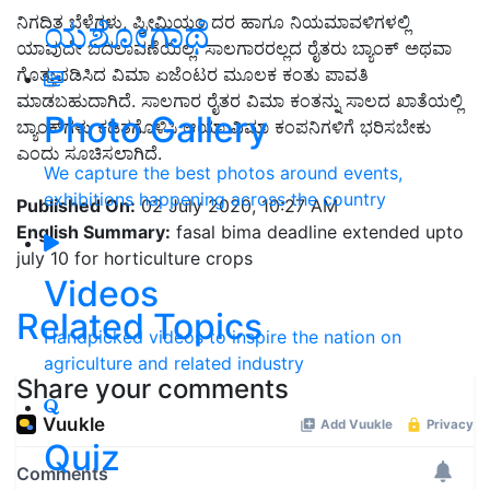
ನಿಗದಿತ ಬೆಳೆಗಳು, ಪ್ರೀಮಿಯಂ ದರ ಹಾಗೂ ನಿಯಮಾವಳಿಗಳಲ್ಲಿ
ಯಶೋಗಾಥೆ
ಯಾವುದೇ ಬದಲಾವಣೆಯಿಲ್ಲ. ಸಾಲಗಾರರಲ್ಲದ ರೈತರು ಬ್ಯಾಂಕ್ ಅಥವಾ
ಗೊತ್ತುಪಡಿಸಿದ ವಿಮಾ ಏಜೆಂಟರ ಮೂಲಕ ಕಂತು ಪಾವತಿ
ಮಾಡಬಹುದಾಗಿದೆ. ಸಾಲಗಾರ ರೈತರ ವಿಮಾ ಕಂತನ್ನು ಸಾಲದ ಖಾತೆಯಲ್ಲಿ
Photo Gallery
ಬ್ಯಾಂಕ್​ಗಳು ಕಡಿತಗೊಳಿಸಿ ಆಯಾ ವಿಮಾ ಕಂಪನಿಗಳಿಗೆ ಭರಿಸಬೇಕು
ಎಂದು ಸೂಚಿಸಲಾಗಿದೆ.
We capture the best photos around events,
exhibitions happening across the country
Published On:
02 July 2020, 10:27 AM
English Summary:
fasal bima deadline extended upto
july 10 for horticulture crops
Videos
Related Topics
Handpicked videos to inspire the nation on
agriculture and related industry
Share your comments
Quiz