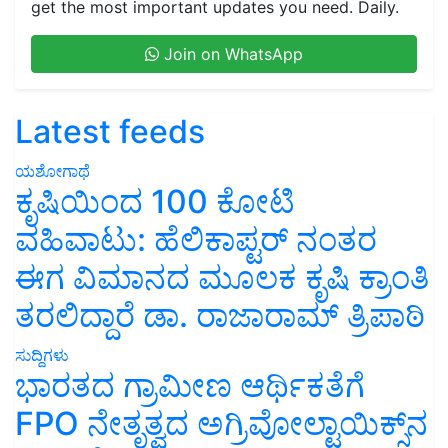
get the most important updates you need. Daily.
Join on WhatsApp
Latest feeds
ಯಶೋಗಾಥೆ
ಕೃಷಿಯಿಂದ 100 ಕೋಟಿ
ವಹಿವಾಟು: ಹೆಲಿಕಾಪ್ಟರ್ ನಂತರ
ಈಗ ವಿಮಾನದ ಮೂಲಕ ಕೃಷಿ ಕ್ರಾಂತಿ
ತರಲಿದ್ದಾರೆ ಡಾ. ರಾಜಾರಾಮ್ ತ್ರಿಪಾಠಿ
ಸುದ್ದಿಗಳು
ಭಾರತದ ಗ್ರಾಮೀಣ ಆರ್ಥಿಕತೆಗೆ
FPO ನೇತೃತ್ವದ ಅಗ್ರಿವೋಲ್ಟಾಯಿಕ್ಸ್‌ನ