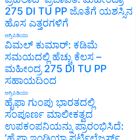
275 DI TU PP ಜೊತೆಗೆ ಯಶಸ್ಸಿನ
ಹೊಸ ಎತ್ತರಗಳಿಗೆ
ಅಗ್ರಿಪಿಡಿಯಾ
ವಿಮಲ್ ಕುಮಾರ್: ಕಡಿಮೆ
ಸಮಯದಲ್ಲಿ ಹೆಚ್ಚು ಕೆಲಸ –
ಮಹೀಂದ್ರ 275 DI TU PP
ಸಹಾಯದಿಂದ
ಅಗ್ರಿಪಿಡಿಯಾ
ಹೈಫಾ ಗುಂಪು ಭಾರತದಲ್ಲಿ
ಸಂಪೂರ್ಣ ಮಾಲೀಕತ್ವದ
ಉಪಕಂಪನಿಯನ್ನು ಪ್ರಾರಂಭಿಸಿದೆ:
‘ಹೈಫಾ ಇಂಡಿಯಾ ಫರ್ಟಿಲೈಜರ್ಸ್