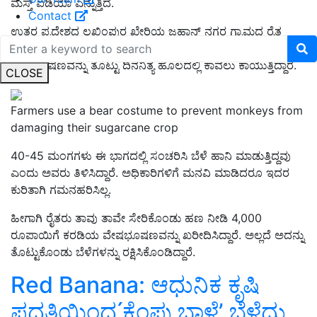
ಮಸ್ತ್‌ ಐಡಿಯಾ ಎನ್ನುತ್ತಿದೆ.
Contact
ಉತ್ತರ ಪ್ರದೇಶದ ಲಖಿಂಪುರ ಖೇರಿಯ ಜಹಾನ್ ನಗರ ಗ್ರಾಮದ ರೈತ
ಮಂಗಗಳು ತಮ್ಮ ಕಬ್ಬಿನ ಬೆಳೆಗೆ ಹಾನಿಯಾಗದಂತೆ ತಡೆಯಲು ಕರಡಿ
ವೇಷಭೂಷಣವನ್ನು ತೊಟ್ಟು ದಿನನಿತ್ಯ ಹೊಲದಲ್ಲಿ ಕಾವಲು ಕಾಯುತ್ತಿದ್ದಾರೆ.
CLOSE
Farmers use a bear costume to prevent monkeys from
damaging their sugarcane crop
40-45 ಮಂಗಗಳು ಈ ಭಾಗದಲ್ಲಿ ಸಂಚರಿಸಿ ಬೆಳೆ ಹಾನಿ ಮಾಡುತ್ತಿದ್ದವು
ಎಂದು ಅವರು ತಿಳಿಸಿದ್ದಾರೆ. ಅಧಿಕಾರಿಗಳಿಗೆ ಮನವಿ ಮಾಡಿದರೂ ಇದರ
ಕುರಿತಾಗಿ ಗಮನಹರಿಸಿಲ್ಲ.
ಹೀಗಾಗಿ ರೈತರು ತಾವು ತಾವೇ ಸೇರಿಕೊಂಡು ಹಣ ನೀಡಿ 4,000
ರೂಪಾಯಿಗೆ ಕರಡಿಯ ವೇಷಭೂಷಣವನ್ನು ಖರೀದಿಸಿದ್ದಾರೆ. ಅಲ್ಲದೆ ಅದನ್ನು
ತೊಟ್ಟುಕೊಂಡು ಬೆಳೆಗಳನ್ನು ರಕ್ಷಿಸಿಕೊಂಡಿದ್ದಾರೆ.
Red Banana: ಆಧುನಿಕ ಕೃಷಿ
ಪದ್ದತಿಯಿಂದ ́ಕೆಂಪು ಬಾಳೆʼ ಬೆಳೆದು