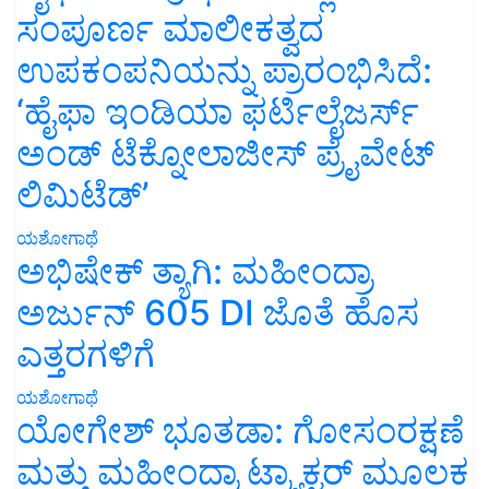
ಸಂಪೂರ್ಣ ಮಾಲೀಕತ್ವದ
ಉಪಕಂಪನಿಯನ್ನು ಪ್ರಾರಂಭಿಸಿದೆ:
‘ಹೈಫಾ ಇಂಡಿಯಾ ಫರ್ಟಿಲೈಜರ್ಸ್
ಅಂಡ್ ಟೆಕ್ನೋಲಾಜೀಸ್ ಪ್ರೈವೇಟ್
ಲಿಮಿಟೆಡ್’
ಯಶೋಗಾಥೆ
ಅಭಿಷೇಕ್ ತ್ಯಾಗಿ: ಮಹೀಂದ್ರಾ
ಅರ್ಜುನ್ 605 DI ಜೊತೆ ಹೊಸ
ಎತ್ತರಗಳಿಗೆ
ಯಶೋಗಾಥೆ
ಯೋಗೇಶ್ ಭೂತಡಾ: ಗೋಸಂರಕ್ಷಣೆ
ಮತ್ತು ಮಹೀಂದ್ರಾ ಟ್ರ್ಯಾಕ್ಟರ್ ಮೂಲಕ