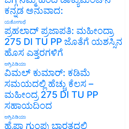
ಕನ್ನಡ ಅನುವಾದ:
ಯಶೋಗಾಥೆ
ಪ್ರಹಲಾದ್ ಪ್ರಜಾಪತಿ: ಮಹೀಂದ್ರಾ
275 DI TU PP ಜೊತೆಗೆ ಯಶಸ್ಸಿನ
ಹೊಸ ಎತ್ತರಗಳಿಗೆ
ಅಗ್ರಿಪಿಡಿಯಾ
ವಿಮಲ್ ಕುಮಾರ್: ಕಡಿಮೆ
ಸಮಯದಲ್ಲಿ ಹೆಚ್ಚು ಕೆಲಸ –
ಮಹೀಂದ್ರ 275 DI TU PP
ಸಹಾಯದಿಂದ
ಅಗ್ರಿಪಿಡಿಯಾ
ಹೈಫಾ ಗುಂಪು ಭಾರತದಲ್ಲಿ