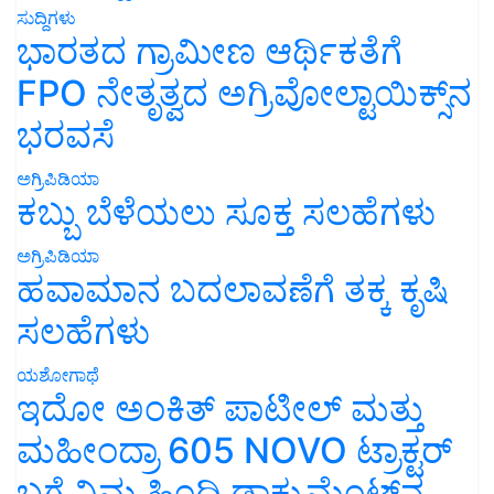
ಸುದ್ದಿಗಳು
ಭಾರತದ ಗ್ರಾಮೀಣ ಆರ್ಥಿಕತೆಗೆ
FPO ನೇತೃತ್ವದ ಅಗ್ರಿವೋಲ್ಟಾಯಿಕ್ಸ್‌ನ
ಭರವಸೆ
ಅಗ್ರಿಪಿಡಿಯಾ
ಕಬ್ಬು ಬೆಳೆಯಲು ಸೂಕ್ತ ಸಲಹೆಗಳು
ಅಗ್ರಿಪಿಡಿಯಾ
ಹವಾಮಾನ ಬದಲಾವಣೆಗೆ ತಕ್ಕ ಕೃಷಿ
ಸಲಹೆಗಳು
ಯಶೋಗಾಥೆ
ಇದೋ ಅಂಕಿತ್ ಪಾಟೀಲ್ ಮತ್ತು
ಮಹೀಂದ್ರಾ 605 NOVO ಟ್ರಾಕ್ಟರ್
ಬಗ್ಗೆ ನಿಮ್ಮ ಹಿಂದಿ ಡಾಕ್ಯುಮೆಂಟ್‌ನ