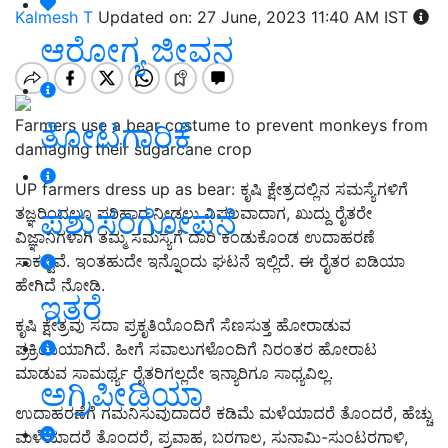
Kalmesh T
Updated on: 27 June, 2023 11:40 AM IST
ಆರೋಗ್ಯ ಜೀವನ
Farmers use a bear costume to prevent monkeys from
ತೋಟಗಾರಿಕೆ
damaging their sugarcane crop
UP farmers dress up as bear: ಕೃಷಿ ಕ್ಷೇತ್ರದಲ್ಲಿನ ಸಮಸ್ಯೆಗಳಿಗೆ
ಪಶುಸಂಗೋಪನೆ
ತಜ್ಞರಿಂದಲೂ ಪರಿಹಾರ ನೀಡಲು ವಿಫಲವಾದಾಗ, ಖುದ್ದು ರೈತರೇ
ವಿಜ್ಞಾನಿಗಳಾಗಿ ತಮ್ಮ ಸಮಸ್ಯೆಗೆ ದಾರಿ ಕಂಡುಕೊಂಡ ಉದಾಹರಣೆ
ಸಾಕಷ್ಟಿವೆ. ಇಂತಹುದೇ ಇನ್ನೊಂದು ಘಟನೆ ಇಲ್ಲಿದೆ. ಈ ರೈತರ ಐಡಿಯಾ
ಹೇಗಿದೆ ನೋಡಿ.
ಇತರೆ
ಕೃಷಿ ಕ್ಷೇತ್ರವು ಸದಾ ಪ್ರಕೃತಿಯೊಂದಿಗೆ ಸೆಣಸುತ್ತ ಹೋರಾಡುವ
ಪ್ರಕ್ರಿಯೆಯಾಗಿದೆ. ಹೀಗೆ ಸವಾಲುಗಳೊಂದಿಗೆ ನಿರಂತರ ಹೋರಾಟ
ಮಾಡುವ ಸಾಮರ್ಥ್ಯ ರೈತರಿಗಲ್ಲದೇ ಇನ್ಯಾರಿಗೂ ಸಾಧ್ಯವಿಲ್ಲ.
ಅಗ್ರಿಪೀಡಿಯಾ
ಉದಾಹರಣೆಗೆ ಗಮನಿಸುವುದಾದರೆ ಕಡಿಮೆ ಮಳೆಯಾದರೆ ತೊಂದರೆ, ಹೆಚ್ಚು
ಮಳೆಯಾದರೆ ತೊಂದರೆ, ಪ್ರವಾಹ, ಬರಗಾಲ, ಸುನಾಮಿ-ಸುಂಟರಗಾಳಿ,