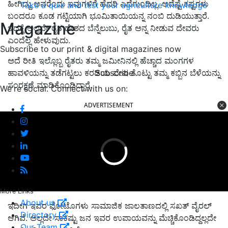
ಹೀಗಿದ್ದು ಅವರೆಂದು ಇವುಗಳಿಗೆ ಹೆದರಿ ಎದೆಗುಂದಿಲ್ಲ. ಅದೆಷ್ಟೆ ಕಷ್ಟಗಳು
Take a quiz and test your agriculture knowledge
ಬಂದರೂ ಕೂಡ ಗಟ್ಟಿಯಾಗಿ ಭೂಮಿತಾಯಿಯನ್ನ ನಂಬಿ ದುಡಿಯುತ್ತಾರೆ.
Magazine
ಇದಕ್ಕೆ ಅಲ್ಲವೇ ರೈತ ದೇಶದ ಬೆನ್ನೆಲುಬು, ರೈತ ಅನ್ನ ನೀಡುವ ದೇವರು
ಎಂದೆಲ್ಲ ಹೇಳುವುದು.
Subscribe to our print & digital magazines now
ಅದೆ ರೀತಿ ಇಲ್ಲೊಬ್ಬ ರೈತರು ತಮ್ಮ ಜಮೀನಿನಲ್ಲಿ ಹೆಚ್ಚಾದ ಮಂಗಗಳ
Subscribe
ಹಾವಳಿಯನ್ನು ತಡೆಗಟ್ಟಲು ಕರಡಿಯ ವೇಷ ತೊಟ್ಟು ತಮ್ಮ ಕಬ್ಬಿನ ಬೆಳೆಯನ್ನು
ಸಂರಕ್ಷಣೆ ಮಾಡಿಕೊಂಡಿದ್ದಾರೆ.
We're social. Connect with us on:
ADVERTISEMENT
More Links
About us
ಇದೀಗ ಇವರ ಫೋಟೊಗಳು ಸಾಮಾಜಿಕ ಜಾಲತಾಣದಲ್ಲಿ ಸಖತ್‌ ವೈರಲ್‌
Directory
ಆಗಿವೆ. ಅಲ್ಲದೇ ಸಾಕಷ್ಟು ಜನ ಇವರ ಉಪಾಯವನ್ನು ಮೆಚ್ಚಿಕೊಂಡಿದ್ದಲ್ಲದೇ
Our Team