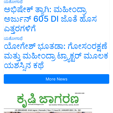
ಯಶೋಗಾಥೆ
ಅಭಿಷೇಕ್ ತ್ಯಾಗಿ: ಮಹೀಂದ್ರಾ
ಅರ್ಜುನ್ 605 DI ಜೊತೆ ಹೊಸ
ಎತ್ತರಗಳಿಗೆ
ಯಶೋಗಾಥೆ
ಯೋಗೇಶ್ ಭೂತಡಾ: ಗೋಸಂರಕ್ಷಣೆ
ಮತ್ತು ಮಹೀಂದ್ರಾ ಟ್ರ್ಯಾಕ್ಟರ್ ಮೂಲಕ
ಯಶಸ್ಸಿನ ಕಥೆ
More News