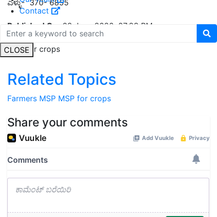
ಎಳ್ಳು-
370- 6855
Contact
Published On:
02 June 2020, 07:23 PM
English Summary:
Farmers to earn more as gov fixes
MSP for crops
CLOSE
Related Topics
Farmers
MSP
MSP for crops
Share your comments