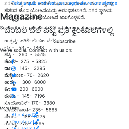
Take a quiz and test your agriculture knowledge
ಸರಕಾರ ಸ್ಪಂದಿಸಿದೆ. ಅವರಿಗೆ ಸುಲಭ ಸಾಲ ನೀಡಲು ‘ಪಿಎಂ ಸ್ವಾನಿಧಿ’
ಹೆಸರಿನ ಹೊಸ ಯೋಜನೆಯನ್ನು ಆರಂಭಿಸಲಾಗಿದೆ. ನಗರ ಸ್ಥಳೀಯ
Magazine
ಸಂಸ್ಥೆಗಳ ಮೂಲಕ ಈ ಯೋಜನೆ ಜಾರಿಗೊಳ್ಳಲಿದೆ.
Subscribe to our print & digital magazines now
ಬೆಂಬಲ ಬೆಲೆ ಪಟ್ಟಿ ಪ್ರತಿ ಕ್ವಿಂಟಾಲಗಳಲ್ಲಿ
ಉತ್ಪನ್ನ- ಏರಿಕೆ- ಬೆಂಬಲ ಬೆಲೆ
Subscribe
ಭತ್ತ - 53 - 1868
We're social. Connect with us on:
ಹತ್ತಿ - 260 - 5515
ಜೋಳ- 275 - 5825
ರಾಗಿ - 145- 3295
ಮೆಕ್ಕೆಜೋಳ- 70- 2620
ಉದ್ದು-
300- 6000
ತೊಗರಿ-
200- 6000
ಹೆಸರು - 145- 7196
ಸೊಯೋಬಿನ್- 170- 3880
More Links
ಸೂರ್ಯಕಾಂತಿ- 235- 5885
About us
ಶೇಂಗಾ-
185- 5275
Directory
ಗುರೆಳ್ಳು- 775- 6695
Our Team