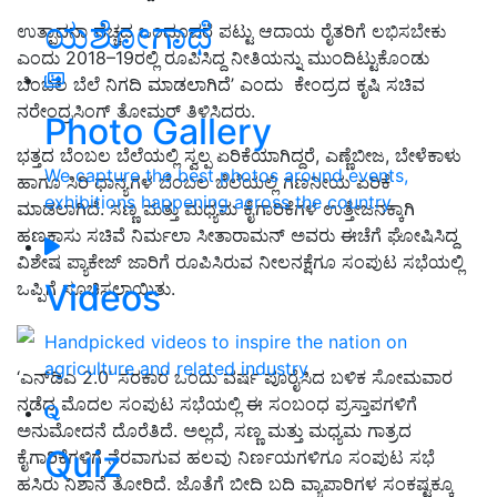
ಯಶೋಗಾಥೆ
ಉತ್ಪಾದನಾ ವೆಚ್ಚದ ಒಂದೂವರೆ ಪಟ್ಟು ಆದಾಯ ರೈತರಿಗೆ ಲಭಿಸಬೇಕು
ಎಂದು 2018–19ರಲ್ಲಿ ರೂಪಿಸಿದ್ದ ನೀತಿಯನ್ನು ಮುಂದಿಟ್ಟುಕೊಂಡು
ಬೆಂಬಲ ಬೆಲೆ ನಿಗದಿ ಮಾಡಲಾಗಿದೆ’ ಎಂದು ಕೇಂದ್ರದ ಕೃಷಿ ಸಚಿವ
ನರೇಂದ್ರಸಿಂಗ್‌ ತೋಮರ್‌ ತಿಳಿಸಿದರು.
Photo Gallery
ಭತ್ತದ ಬೆಂಬಲ ಬೆಲೆಯಲ್ಲಿ ಸ್ವಲ್ಪ ಏರಿಕೆಯಾಗಿದ್ದರೆ, ಎಣ್ಣೆಬೀಜ, ಬೇಳೆಕಾಳು
We capture the best photos around events,
ಹಾಗೂ ಸಿರಿ ಧಾನ್ಯಗಳ ಬೆಂಬಲ ಬೆಲೆಯಲ್ಲಿ ಗಣನೀಯ ಏರಿಕೆ
exhibitions happening across the country
ಮಾಡಲಾಗಿದೆ. ಸಣ್ಣ ಮತ್ತು ಮಧ್ಯಮ ಕೈಗಾರಿಕೆಗಳ ಉತ್ತೇಜನಕ್ಕಾಗಿ
ಹಣಕಾಸು ಸಚಿವೆ ನಿರ್ಮಲಾ ಸೀತಾರಾಮನ್‌ ಅವರು ಈಚೆಗೆ ಘೋಷಿಸಿದ್ದ
ವಿಶೇಷ ಪ್ಯಾಕೇಜ್‌ ಜಾರಿಗೆ ರೂಪಿಸಿರುವ ನೀಲನಕ್ಷೆಗೂ ಸಂಪುಟ ಸಭೆಯಲ್ಲಿ
Videos
ಒಪ್ಪಿಗೆ ಸೂಚಿಸಲಾಯಿತು.
Handpicked videos to inspire the nation on
agriculture and related industry
‘ಎನ್‌ಡಿಎ 2.0’ ಸರಕಾರ ಒಂದು ವರ್ಷ ಪೂರೈಸಿದ ಬಳಿಕ ಸೋಮವಾರ
ನಡೆದ ಮೊದಲ ಸಂಪುಟ ಸಭೆಯಲ್ಲಿ ಈ ಸಂಬಂಧ ಪ್ರಸ್ತಾಪಗಳಿಗೆ
ಅನುಮೋದನೆ ದೊರೆತಿದೆ. ಅಲ್ಲದೆ, ಸಣ್ಣ ಮತ್ತು ಮಧ್ಯಮ ಗಾತ್ರದ
Quiz
ಕೈಗಾರಿಕೆಗಳಿಗೆ ನೆರವಾಗುವ ಹಲವು ನಿರ್ಣಯಗಳಿಗೂ ಸಂಪುಟ ಸಭೆ
ಹಸಿರು ನಿಶಾನೆ ತೋರಿದೆ. ಜೊತೆಗೆ ಬೀದಿ ಬದಿ ವ್ಯಾಪಾರಿಗಳ ಸಂಕಷ್ಟಕ್ಕೂ