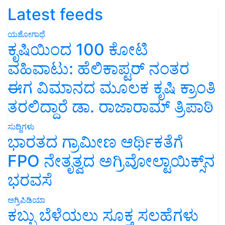
Latest feeds
ಯಶೋಗಾಥೆ
ಕೃಷಿಯಿಂದ 100 ಕೋಟಿ
ವಹಿವಾಟು: ಹೆಲಿಕಾಪ್ಟರ್ ನಂತರ
ಈಗ ವಿಮಾನದ ಮೂಲಕ ಕೃಷಿ ಕ್ರಾಂತಿ
ತರಲಿದ್ದಾರೆ ಡಾ. ರಾಜಾರಾಮ್ ತ್ರಿಪಾಠಿ
ಸುದ್ದಿಗಳು
ಭಾರತದ ಗ್ರಾಮೀಣ ಆರ್ಥಿಕತೆಗೆ
FPO ನೇತೃತ್ವದ ಅಗ್ರಿವೋಲ್ಟಾಯಿಕ್ಸ್‌ನ
ಭರವಸೆ
ಅಗ್ರಿಪಿಡಿಯಾ
ಕಬ್ಬು ಬೆಳೆಯಲು ಸೂಕ್ತ ಸಲಹೆಗಳು