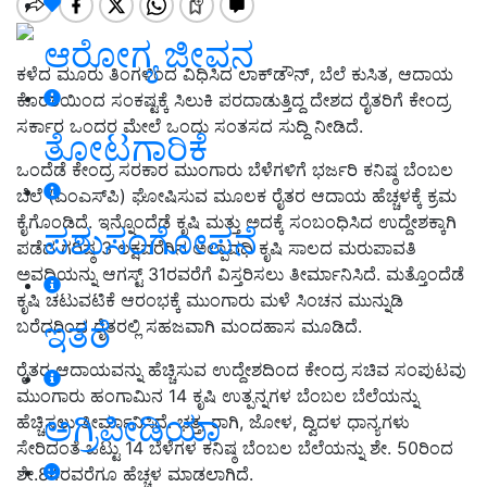
ಆರೋಗ್ಯ ಜೀವನ
ಕಳೆದ ಮೂರು ತಿಂಗಳಿಂದ ವಿಧಿಸಿದ ಲಾಕ್‌ಡೌನ್‌, ಬೆಲೆ ಕುಸಿತ, ಆದಾಯ
ಕೊರತೆಯಿಂದ ಸಂಕಷ್ಟಕ್ಕೆ ಸಿಲುಕಿ ಪರದಾಡುತ್ತಿದ್ದ ದೇಶದ ರೈತರಿಗೆ ಕೇಂದ್ರ
ಸರ್ಕಾರ ಒಂದರ ಮೇಲೆ ಒಂದು ಸಂತಸದ ಸುದ್ದಿ ನೀಡಿದೆ.
ತೋಟಗಾರಿಕೆ
ಒಂದೆಡೆ ಕೇಂದ್ರ ಸರಕಾರ ಮುಂಗಾರು ಬೆಳೆಗಳಿಗೆ ಭರ್ಜರಿ ಕನಿಷ್ಠ ಬೆಂಬಲ
ಬೆಲೆ (ಎಂಎಸ್‌ಪಿ) ಘೋಷಿಸುವ ಮೂಲಕ ರೈತರ ಆದಾಯ ಹೆಚ್ಚಳಕ್ಕೆ ಕ್ರಮ
ಕೈಗೊಂಡಿದೆ. ಇನ್ನೊಂದೆಡೆ ಕೃಷಿ ಮತ್ತು ಅದಕ್ಕೆ ಸಂಬಂಧಿಸಿದ ಉದ್ದೇಶಕ್ಕಾಗಿ
ಪಶುಸಂಗೋಪನೆ
ಪಡೆದ ಗರಿಷ್ಠ 3 ಲಕ್ಷವರೆಗಿನ ಅಲ್ಪಾವಧಿ ಕೃಷಿ ಸಾಲದ ಮರುಪಾವತಿ
ಅವಧಿಯನ್ನು ಆಗಸ್ಟ್‌ 31ರವರೆಗೆ ವಿಸ್ತರಿಸಲು ತೀರ್ಮಾನಿಸಿದೆ. ಮತ್ತೊಂದೆಡೆ
ಕೃಷಿ ಚಟುವಟಿಕೆ ಆರಂಭಕ್ಕೆ ಮುಂಗಾರು ಮಳೆ ಸಿಂಚನ ಮುನ್ನುಡಿ
ಇತರೆ
ಬರೆದರಿಂದ ರೈತರಲ್ಲಿ ಸಹಜವಾಗಿ ಮಂದಹಾಸ ಮೂಡಿದೆ.
ರೈತರ ಆದಾಯವನ್ನು ಹೆಚ್ಚಿಸುವ ಉದ್ದೇಶದಿಂದ ಕೇಂದ್ರ ಸಚಿವ ಸಂಪುಟವು
ಮುಂಗಾರು ಹಂಗಾಮಿನ 14 ಕೃಷಿ ಉತ್ಪನ್ನಗಳ ಬೆಂಬಲ ಬೆಲೆಯನ್ನು
ಅಗ್ರಿಪೀಡಿಯಾ
ಹೆಚ್ಚಿಸಲು ತೀರ್ಮಾನಿಸಿದೆ. ಭತ್ತ, ರಾಗಿ, ಜೋಳ, ದ್ವಿದಳ ಧಾನ್ಯಗಳು
ಸೇರಿದಂತೆ ಒಟ್ಟು 14 ಬೆಳೆಗಳ ಕನಿಷ್ಠ ಬೆಂಬಲ ಬೆಲೆಯನ್ನು ಶೇ. 50ರಿಂದ
ಶೇ.84ರವರೆಗೂ ಹೆಚ್ಚಳ ಮಾಡಲಾಗಿದೆ.