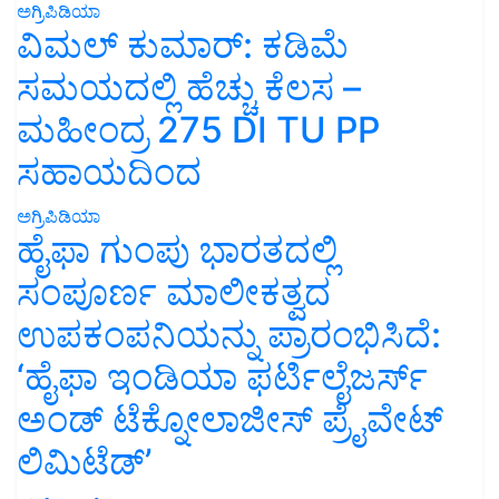
ಅಗ್ರಿಪಿಡಿಯಾ
ವಿಮಲ್ ಕುಮಾರ್: ಕಡಿಮೆ
ಸಮಯದಲ್ಲಿ ಹೆಚ್ಚು ಕೆಲಸ –
ಮಹೀಂದ್ರ 275 DI TU PP
ಸಹಾಯದಿಂದ
ಅಗ್ರಿಪಿಡಿಯಾ
ಹೈಫಾ ಗುಂಪು ಭಾರತದಲ್ಲಿ
ಸಂಪೂರ್ಣ ಮಾಲೀಕತ್ವದ
ಉಪಕಂಪನಿಯನ್ನು ಪ್ರಾರಂಭಿಸಿದೆ:
‘ಹೈಫಾ ಇಂಡಿಯಾ ಫರ್ಟಿಲೈಜರ್ಸ್
ಅಂಡ್ ಟೆಕ್ನೋಲಾಜೀಸ್ ಪ್ರೈವೇಟ್
ಲಿಮಿಟೆಡ್’