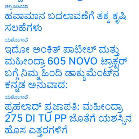
ಅಗ್ರಿಪಿಡಿಯಾ
ಹವಾಮಾನ ಬದಲಾವಣೆಗೆ ತಕ್ಕ ಕೃಷಿ
ಸಲಹೆಗಳು
ಯಶೋಗಾಥೆ
ಇದೋ ಅಂಕಿತ್ ಪಾಟೀಲ್ ಮತ್ತು
ಮಹೀಂದ್ರಾ 605 NOVO ಟ್ರಾಕ್ಟರ್
ಬಗ್ಗೆ ನಿಮ್ಮ ಹಿಂದಿ ಡಾಕ್ಯುಮೆಂಟ್‌ನ
ಕನ್ನಡ ಅನುವಾದ:
ಯಶೋಗಾಥೆ
ಪ್ರಹಲಾದ್ ಪ್ರಜಾಪತಿ: ಮಹೀಂದ್ರಾ
275 DI TU PP ಜೊತೆಗೆ ಯಶಸ್ಸಿನ
ಹೊಸ ಎತ್ತರಗಳಿಗೆ