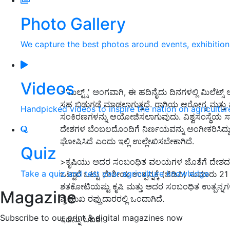
Photo Gallery
We capture the best photos around events, exhibitio
Videos
>'
ಮಿಲ್ಟ್ಸ್
'
ಅಂಗವಾಗಿ
,
ಈ ಹದಿನೈದು ದಿನಗಳಲ್ಲಿ ಮಿಲೆಟ್ಸ್
ಸಹ ಬಿಡುಗಡೆ ಮಾಡಲಾಗುತ್ತದೆ. ರಾಗಿಯ ಆರೋಗ್ಯ ಮತ್ತು
Handpicked videos to inspire the nation on agricultur
ಸಂಕಿರಣಗಳನ್ನು ಆಯೋಜಿಸಲಾಗುವುದು. ವಿಶ್ವಸಂಸ್ಥೆಯ ಸಾಮಾ
ದೇಶಗಳ ಬೆಂಬಲದೊಂದಿಗೆ ನಿರ್ಣಯವನ್ನು ಅಂಗೀಕರಿಸಿದ್ದ
ಘೋಷಿಸಿದೆ ಎಂದು ಇಲ್ಲಿ ಉಲ್ಲೇಖಿಸಬೇಕಾಗಿದೆ.
Quiz
>
ಕೃಷಿಯು ಅದರ ಸಂಬಂಧಿತ ವಲಯಗಳ ಜೊತೆಗೆ ದೇಶದ ಅ
Take a quiz and test your agriculture knowledge
ಒಟ್ಟಾರೆ ಒಟ್ಟು ದೇಶೀಯ ಉತ್ಪನ್ನಕ್ಕೆ (ಜಿಡಿಪಿ) ಸುಮಾರು 21
ಶತಕೋಟಿಯಷ್ಟು ಕೃಷಿ ಮತ್ತು ಅದರ ಸಂಬಂಧಿತ ಉತ್ಪನ್ನಗಳ
Magazine
ಪ್ರಮುಖ ರಫ್ತುದಾರರಲ್ಲಿ ಒಂದಾಗಿದೆ.
Subscribe to our print & digital magazines now
ಇದನ್ನು ಓದಿರಿ: