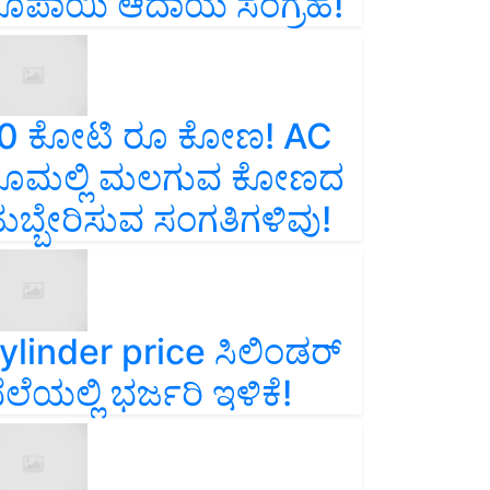
ೂಪಾಯಿ ಆದಾಯ ಸಂಗ್ರಹ!
0 ಕೋಟಿ ರೂ ಕೋಣ! AC
ೂಮಲ್ಲಿ ಮಲಗುವ ಕೋಣದ
ುಬ್ಬೇರಿಸುವ ಸಂಗತಿಗಳಿವು!
ylinder price ಸಿಲಿಂಡರ್‌
ೆಲೆಯಲ್ಲಿ ಭರ್ಜರಿ ಇಳಿಕೆ!