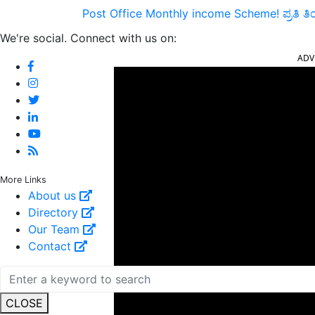
Post Office Monthly income Scheme! ಪ್ರತಿ ತ
We're social. Connect with us on:
ADV
More Links
About us
Directory
Our Team
Contact
CLOSE