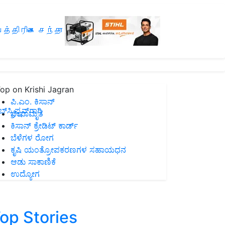
த்திரிகை சந்தா
op on Krishi Jagran
ಪಿ.ಎಂ. ಕಿಸಾನ್
ಸ್ಕ್ರಿಪ್ಷನ್‌ಗಾಗಿ
ಜೀವಾಮೃತ
ಕಿಸಾನ್ ಕ್ರೇಡಿಟ್ ಕಾರ್ಡ್
ಬೆಳೆಗಳ ರೋಗ
ಕೃಷಿ ಯಂತ್ರೋಪಕರಣಗಳ ಸಹಾಯಧನ
ಆಡು ಸಾಕಾಣಿಕೆ
ಉದ್ಯೋಗ
op Stories