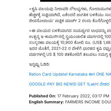
>
ಕೃಷಿ ವಲಯವು ನೀರಾವರಿ ಸೌಲಭ್ಯಗಳು
,
ಗೋದಾಮುಗಳು ಮ
ಹೆಚ್ಚಳಕ್ಕೆ ಸಾಕ್ಷಿಯಾಗಿದೆ
,
ಏಕೆಂದರೆ ಜಾಗತಿಕ ಬಳಕೆಯು ಸಾಂಕ್
ಜೀವನೋಪಾಯ
'
ಪಾಕ್ಷಿಕ ಮಾರ್ಚ್ 2 ರಂದು ಕೊನೆಗೊಳ್ಳಲಿ
>ಈ ವಲಯದ ಬಳಕೆಯಾಗದ ಸಾಮರ್ಥ್ಯದ ಲಾಭವನ್ನು ಪ
ಉತ್ಪನ್ನ ಇ-ಕಾಮರ್ಸ್‌ನಲ್ಲಿ ಸ್ವಯಂಚಾಲಿತ ಮಾರ್ಗದಲ್ಲಿ 1
ಸಂಸ್ಕರಣಾ ವಲಯಕ್ಕೆ 10,900 ಕೋಟಿ ರೂ. (
US$
1,48
ಇದರ ಜೊತೆಗೆ
,
2021-22 ರ ವೇಳೆಗೆ ಭಾರತದ ಕೃಷಿ ರಫ್ತು
ವರ್ಷಗಳಲ್ಲಿ
US $
100 ಶತಕೋಟಿಗೆ ತಲುಪಲು ಸಮಗ್ರ ಕೃಷಿ
ಇನ್ನಷ್ಟು ಓದಿರಿ:
Ration Card Update! Karnataka ಈಗ ONE NATI
GOOGLE-PAY BIG NEWS! GET 1Lakh! ದೇಶದ ಮ
Published On:
17 February 2022, 03:17 PM
English Summary:
FARMERS INCOME DOUBL