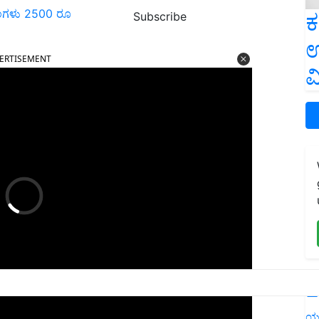
ಿಂಗಳು 2500 ರೂ
ಕ
Subscribe
ಉ
ERTISEMENT
ವ
L
ಯ