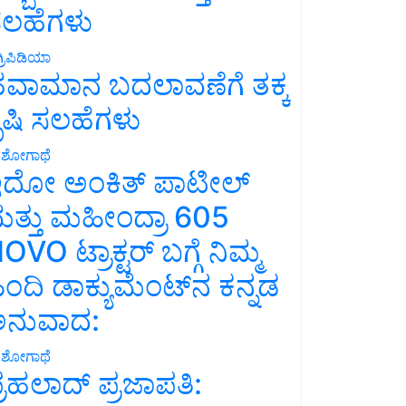
ಲಹೆಗಳು
್ರಿಪಿಡಿಯಾ
ವಾಮಾನ ಬದಲಾವಣೆಗೆ ತಕ್ಕ
ೃಷಿ ಸಲಹೆಗಳು
ಶೋಗಾಥೆ
ದೋ ಅಂಕಿತ್ ಪಾಟೀಲ್
ತ್ತು ಮಹೀಂದ್ರಾ 605
OVO ಟ್ರಾಕ್ಟರ್ ಬಗ್ಗೆ ನಿಮ್ಮ
ಿಂದಿ ಡಾಕ್ಯುಮೆಂಟ್‌ನ ಕನ್ನಡ
ನುವಾದ:
ಶೋಗಾಥೆ
್ರಹಲಾದ್ ಪ್ರಜಾಪತಿ: