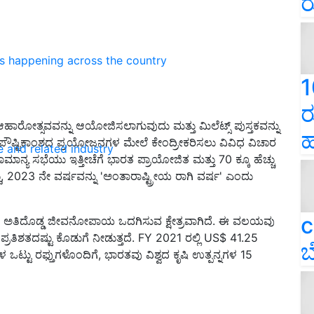
ರ
ns happening across the country
1
ರ
 ಆಹಾರೋತ್ಸವವನ್ನು ಆಯೋಜಿಸಲಾಗುವುದು ಮತ್ತು ಮಿಲೆಟ್ಸ್ ಪುಸ್ತಕವನ್ನು
ಹ
 ಪೌಷ್ಟಿಕಾಂಶದ ಪ್ರಯೋಜನಗಳ ಮೇಲೆ ಕೇಂದ್ರೀಕರಿಸಲು ವಿವಿಧ ವಿಚಾರ
e and related industry
ನ್ಯ ಸಭೆಯು ಇತ್ತೀಚೆಗೆ ಭಾರತ ಪ್ರಾಯೋಜಿತ ಮತ್ತು 70 ಕ್ಕೂ ಹೆಚ್ಚು
ು
,
2023 ನೇ ವರ್ಷವನ್ನು
'
ಅಂತಾರಾಷ್ಟ್ರೀಯ ರಾಗಿ ವರ್ಷ
'
ಎಂದು
c
ತಿದೊಡ್ಡ ಜೀವನೋಪಾಯ ಒದಗಿಸುವ ಕ್ಷೇತ್ರವಾಗಿದೆ. ಈ ವಲಯವು
 ಪ್ರತಿಶತದಷ್ಟು ಕೊಡುಗೆ ನೀಡುತ್ತದೆ.
FY
2021 ರಲ್ಲಿ
US$
41.25
ಬ
 ಒಟ್ಟು ರಫ್ತುಗಳೊಂದಿಗೆ
,
ಭಾರತವು ವಿಶ್ವದ ಕೃಷಿ ಉತ್ಪನ್ನಗಳ 15