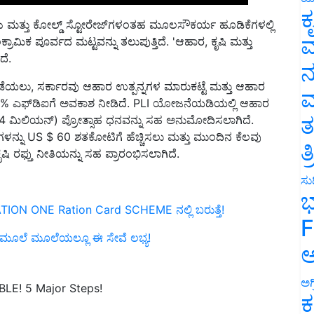
ತ್ತು ಕೋಲ್ಡ್ ಸ್ಟೋರೇಜ್‌ಗಳಂತಹ ಮೂಲಸೌಕರ್ಯ ಹೂಡಿಕೆಗಳಲ್ಲಿ
ಕ
ರಾಮಿಕ ಪೂರ್ವದ ಮಟ್ಟವನ್ನು ತಲುಪುತ್ತಿದೆ.
'
ಆಹಾರ
,
ಕೃಷಿ ಮತ್ತು
ವ
ದೆ.
ನ
ಡೆಯಲು
,
ಸರ್ಕಾರವು ಆಹಾರ ಉತ್ಪನ್ನಗಳ ಮಾರುಕಟ್ಟೆ ಮತ್ತು ಆಹಾರ
00% ಎಫ್‌ಡಿಐಗೆ ಅವಕಾಶ ನೀಡಿದೆ.
PLI
ಯೋಜನೆಯಡಿಯಲ್ಲಿ ಆಹಾರ
ಮ
4 ಮಿಲಿಯನ್) ಪ್ರೋತ್ಸಾಹ ಧನವನ್ನು ಸಹ ಅನುಮೋದಿಸಲಾಗಿದೆ.
ತ
ಗಳನ್ನು
US $
60 ಶತಕೋಟಿಗೆ ಹೆಚ್ಚಿಸಲು ಮತ್ತು ಮುಂದಿನ ಕೆಲವು
 ರಫ್ತು ನೀತಿಯನ್ನು ಸಹ ಪ್ರಾರಂಭಿಸಲಾಗಿದೆ.
ತ
ಸುದ
ON ONE Ration Card SCHEME ನಲ್ಲಿ ಬರುತ್ತೆ!
ಭ
ೂಲೆ ಮೂಲೆಯಲ್ಲೂ ಈ ಸೇವೆ ಲಭ್ಯ!
F
ಅ
E! 5 Major Steps!
ಅಗ
ಕ