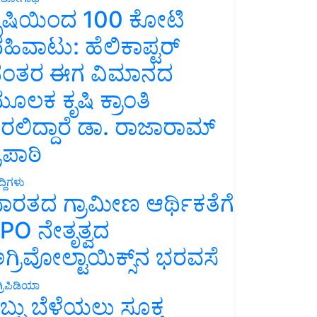
ೃಷಿಯಿಂದ 100 ಕೋಟಿ
ಹಿವಾಟು: ಹೆಲಿಕಾಪ್ಟರ್
ಂತರ ಈಗ ವಿಮಾನದ
ೂಲಕ ಕೃಷಿ ಕ್ರಾಂತಿ
ರಲಿದ್ದಾರೆ ಡಾ. ರಾಜಾರಾಮ್
್ರಿಪಾಠಿ
್ದಿಗಳು
ಾರತದ ಗ್ರಾಮೀಣ ಆರ್ಥಿಕತೆಗೆ
PO ನೇತೃತ್ವದ
ಗ್ರಿವೋಲ್ಟಾಯಿಕ್ಸ್‌ನ ಭರವಸೆ
್ರಿಪಿಡಿಯಾ
ಬ್ಬು ಬೆಳೆಯಲು ಸೂಕ್ತ