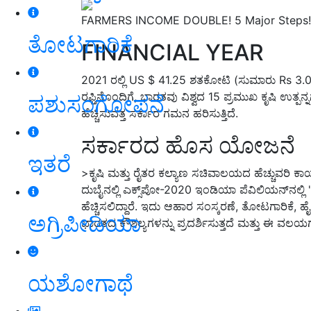
FARMERS INCOME DOUBLE! 5 Major Steps!
ತೋಟಗಾರಿಕೆ
FINANCIAL YEAR
2021 ರಲ್ಲಿ
US $
41.25 ಶತಕೋಟಿ (ಸುಮಾರು
Rs
3.0
ರಫ್ತಿನೊಂದಿಗೆ
,
ಭಾರತವು ವಿಶ್ವದ 15 ಪ್ರಮುಖ ಕೃಷಿ ಉತ್ಪನ
ಪಶುಸಂಗೋಪನೆ
ಹೆಚ್ಚಿಸುವತ್ತ ಸರ್ಕಾರ ಗಮನ ಹರಿಸುತ್ತಿದೆ.
ಸರ್ಕಾರದ ಹೊಸ ಯೋಜನೆ
ಇತರೆ
>
ಕೃಷಿ ಮತ್ತು ರೈತರ ಕಲ್ಯಾಣ ಸಚಿವಾಲಯದ ಹೆಚ್ಚುವರಿ ಕಾರ್
ದುಬೈನಲ್ಲಿ ಎಕ್ಸ್‌ಪೋ-2020 ಇಂಡಿಯಾ ಪೆವಿಲಿಯನ್‌ನಲ್ಲಿ
'
ಹೆಚ್ಚಿಸಲಿದ್ದಾರೆ. ಇದು ಆಹಾರ ಸಂಸ್ಕರಣೆ
,
ತೋಟಗಾರಿಕೆ
,
ಹೈ
ಅಗ್ರಿಪೀಡಿಯಾ
ಭಾರತದ ಕೌಶಲ್ಯಗಳನ್ನು ಪ್ರದರ್ಶಿಸುತ್ತದೆ ಮತ್ತು ಈ ವಲಯಗಳ
ಯಶೋಗಾಥೆ