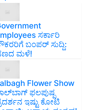
overnment
mployees ಸರ್ಕಾರಿ
ೌಕರರಿಗೆ ಬಂಪರ್‌ ಸುದ್ದಿ:
ಣದ ಮಳೆ!
albagh Flower Show
ಾಲ್‌ಬಾಗ್ ಫಲಪುಷ್ಪ
್ರದರ್ಶನ ಇಷ್ಟು ಕೋಟಿ