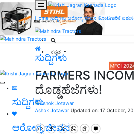
Home
ಸುದ್ದಿಗಳು
ಆರೋಗ್ಯ ಜೀವನ
ತೋಟಗಾರಿಕೆ
ಪಶುಸ
ಕನ್ನಡ
ಸುದ್ದಿಗಳು
MFOI 202
FARMERS INCOM
ದೊಡ್ಡಹೆಜೆಗಳು!
ಸುದ್ದಿಗಳು
Ashok Jotawar
Updated on: 17 October, 2
ಆರೋಗ್ಯ ಜೀವನ