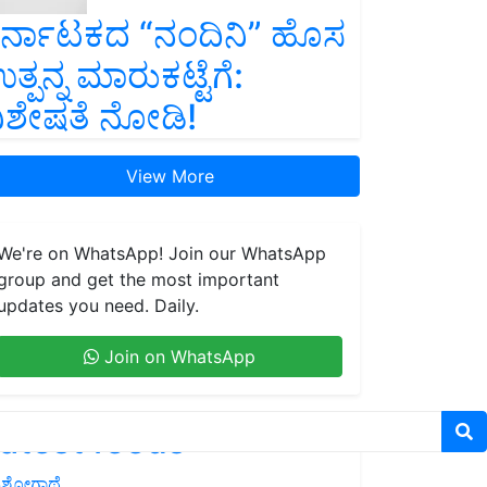
ರ್ನಾಟಕದ “ನಂದಿನಿ” ಹೊಸ
ತ್ಪನ್ನ ಮಾರುಕಟ್ಟೆಗೆ:
ಿಶೇಷತೆ ನೋಡಿ!
View More
We're on WhatsApp! Join our WhatsApp
group and get the most important
updates you need. Daily.
Join on WhatsApp
atest feeds
ಶೋಗಾಥೆ