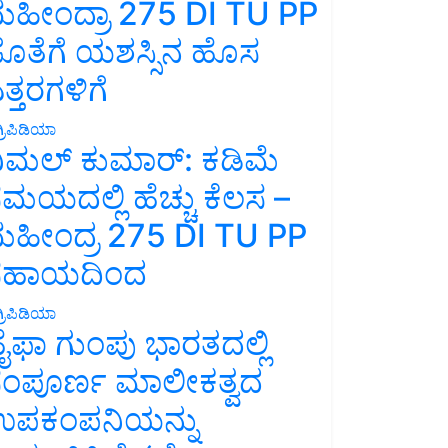
ಹೀಂದ್ರಾ 275 DI TU PP
ೊತೆಗೆ ಯಶಸ್ಸಿನ ಹೊಸ
ತ್ತರಗಳಿಗೆ
್ರಿಪಿಡಿಯಾ
ಿಮಲ್ ಕುಮಾರ್: ಕಡಿಮೆ
ಮಯದಲ್ಲಿ ಹೆಚ್ಚು ಕೆಲಸ –
ಹೀಂದ್ರ 275 DI TU PP
ಸಹಾಯದಿಂದ
್ರಿಪಿಡಿಯಾ
ೈಫಾ ಗುಂಪು ಭಾರತದಲ್ಲಿ
ಂಪೂರ್ಣ ಮಾಲೀಕತ್ವದ
ಪಕಂಪನಿಯನ್ನು