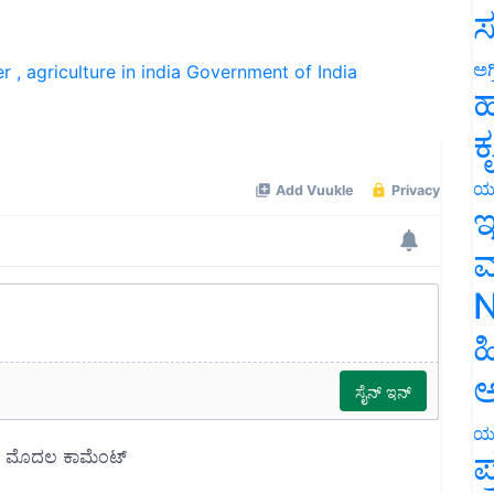
ಸ
er
, agriculture in india
Government of India
ಅಗ
ಹ
ಕ
ಯ
ಇ
ಮ
N
ಹ
ಅ
ಯ
ಪ