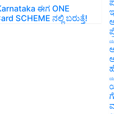
ಪ
 Karnataka ಈಗ ONE
ಇ
d SCHEME ನಲ್ಲಿ ಬರುತ್ತೆ!
ಅ
ಪ
ಯ
ಅ
ಅ
ಹ
ಯ
ಯ
ಗ
ಮ