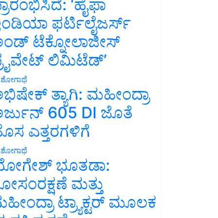
್ರಾರಂಭಿಸಿದೆ: ‘ಹೈಫಾ
ಂಡಿಯಾ ಫರ್ಟಿಲೈಜರ್ಸ್
ಂಡ್ ಟೆಕ್ನೋಲಾಜೀಸ್
್ರೈವೇಟ್ ಲಿಮಿಟೆಡ್’
ಶೋಗಾಥೆ
ಭಿಷೇಕ್ ತ್ಯಾಗಿ: ಮಹೀಂದ್ರಾ
ರ್ಜುನ್ 605 DI ಜೊತೆ
ೊಸ ಎತ್ತರಗಳಿಗೆ
ಶೋಗಾಥೆ
ೋಗೇಶ್ ಭೂತಡಾ:
ೋಸಂರಕ್ಷಣೆ ಮತ್ತು
ಹೀಂದ್ರಾ ಟ್ರ್ಯಾಕ್ಟರ್ ಮೂಲಕ