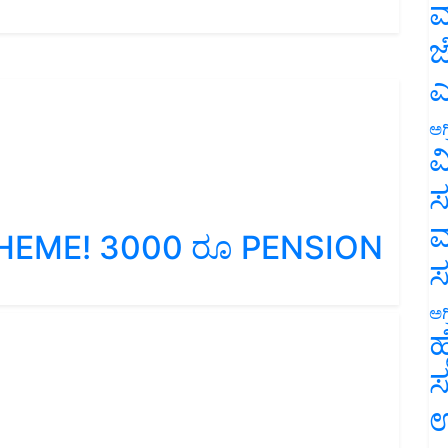
ಮ
ಜ
ಎ
ಅಗ
ವ
ಸ
HEME! 3000 ರೂ PENSION
ಮ
ಅಗ
ಹ
ಸ
ಉ