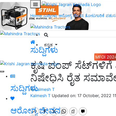
Home
ಸುದ್ದಿಗಳು
ಆರೋಗ್ಯ ಜೀವನ
ತೋಟಗಾರಿಕೆ
ಪಶುಸ
ಕನ್ನಡ
ಸುದ್ದಿಗಳು
MFOI 202
ಕೃಷಿ ಪಂಪ್ ಸೆಟ್‌ಗಳಿ
ನಿಷೇಧಿಸಿ ರೈತ ಸಮಾವೇ
ಸುದ್ದಿಗಳು
Kalmesh T
Updated on: 17 October, 2022 1
ಆರೋಗ್ಯ ಜೀವನ