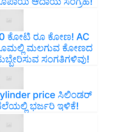
ೂಪಾಯಿ ಆದಾಯ ಸಂಗ್ರಹ!
0 ಕೋಟಿ ರೂ ಕೋಣ! AC
ೂಮಲ್ಲಿ ಮಲಗುವ ಕೋಣದ
ುಬ್ಬೇರಿಸುವ ಸಂಗತಿಗಳಿವು!
ylinder price ಸಿಲಿಂಡರ್‌
ೆಲೆಯಲ್ಲಿ ಭರ್ಜರಿ ಇಳಿಕೆ!