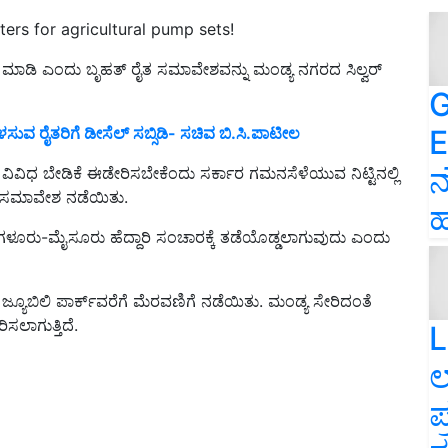
ters for agricultural pump sets!
ಧ ಮಾಡಿ ಎಂದು ಬೃಹತ್ ರೈತ ಸಮಾವೇಶವನ್ನು ಮಂಡ್ಯ ನಗರದ ಸಿಲ್ವರ್
G
E
ಳಸುವ ರೈತರಿಗೆ ಡೀಸೆಲ್‌ ಸಬ್ಸಿಡಿ- ಸಚಿವ ಬಿ.ಸಿ.ಪಾಟೀಲ
ನ
 ವಿವಿಧ ಬೇಡಿಕೆ ಈಡೇರಿಸಬೇಕೆಂದು ಸರ್ಕಾರ ಗಮನಸೆಳೆಯುವ ನಿಟ್ಟಿನಲ್ಲಿ
ರೈತ ಸಮಾವೇಶ ನಡೆಯಿತು.
ಹ
ಗಳೂರು-ಮೈಸೂರು ಹೆದ್ದಾರಿ ಸಂಚಾರಕ್ಕೆ ತಡೆಯೊಡ್ಡಲಾಗುವುದು ಎಂದು
 ಜ್ಯೂಬಿಲಿ ಪಾರ್ಕ್‌ವರೆಗೆ ಮೆರವಣಿಗೆ ನಡೆಯಿತು. ಮಂಡ್ಯ ಸೇರಿದಂತೆ
ಿಸಲಾಗುತ್ತಿದೆ.
L
ಲ
ಪ