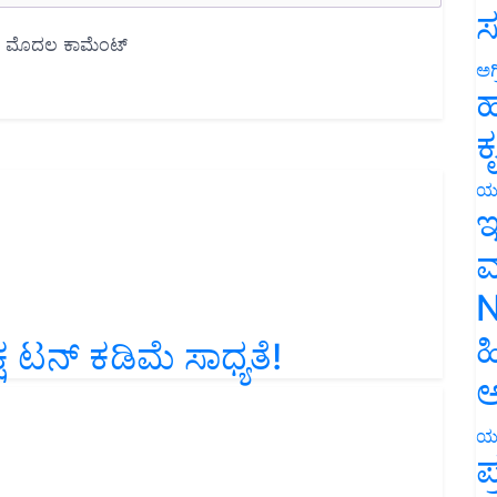
ಸ
ಅಗ
ಹ
ಕ
ಯ
ಇ
ಮ
N
್ಷ ಟನ್‌ ಕಡಿಮೆ ಸಾಧ್ಯತೆ!
ಹ
ಅ
ಯ
ಪ