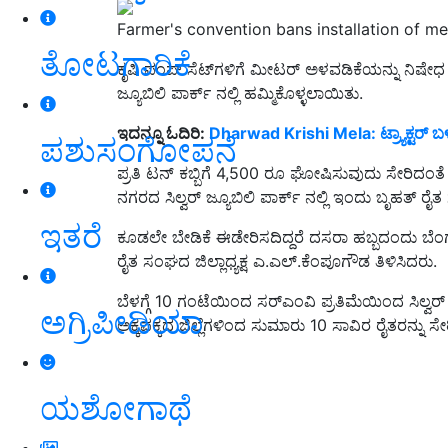
Farmer's convention bans installation of me
ತೋಟಗಾರಿಕೆ
ಕೃಷಿ ಪಂಪ್ ಸೆಟ್‌ಗಳಿಗೆ ಮೀಟರ್ ಅಳವಡಿಕೆಯನ್ನು ನಿಷೇ
ಜ್ಯೂಬಿಲಿ ಪಾರ್ಕ್ ನಲ್ಲಿ ಹಮ್ಮಿಕೊಳ್ಳಲಾಯಿತು.
ಇದನ್ನೂ ಓದಿರಿ:
Dharwad Krishi Mela: ಟ್ರ್ಯಾಕ್ಟರ್‌ ಬ
ಪಶುಸಂಗೋಪನೆ
ಪ್ರತಿ ಟನ್ ಕಬ್ಬಿಗೆ 4,500 ರೂ ಘೋಷಿಸುವುದು ಸೇರಿದಂತೆ
ನಗರದ ಸಿಲ್ವರ್ ಜ್ಯೂಬಿಲಿ ಪಾರ್ಕ್ ನಲ್ಲಿ ಇಂದು ಬೃಹತ್ 
ಇತರೆ
ಕೂಡಲೇ ಬೇಡಿಕೆ ಈಡೇರಿಸದಿದ್ದರೆ ದಸರಾ ಹಬ್ಬದಂದು ಬೆಂ
ರೈತ ಸಂಘದ ಜಿಲ್ಲಾಧ್ಯಕ್ಷ ಎ.ಎಲ್.ಕೆಂಪೂಗೌಡ ತಿಳಿಸಿದರು.
ಬೆಳಗ್ಗೆ 10 ಗಂಟೆಯಿಂದ ಸರ್‌ಎಂವಿ ಪ್ರತಿಮೆಯಿಂದ ಸಿಲ್ವರ್
ಅಗ್ರಿಪೀಡಿಯಾ
ಅಕ್ಕಪಕ್ಕದ ಜಿಲ್ಲೆಗಳಿಂದ ಸುಮಾರು 10 ಸಾವಿರ ರೈತರನ್ನು ಸೇರ
ಯಶೋಗಾಥೆ