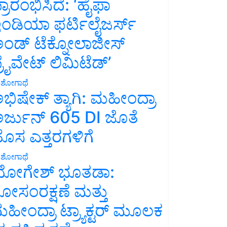
್ರಾರಂಭಿಸಿದೆ: ‘ಹೈಫಾ
ಂಡಿಯಾ ಫರ್ಟಿಲೈಜರ್ಸ್
ಂಡ್ ಟೆಕ್ನೋಲಾಜೀಸ್
್ರೈವೇಟ್ ಲಿಮಿಟೆಡ್’
ಶೋಗಾಥೆ
ಭಿಷೇಕ್ ತ್ಯಾಗಿ: ಮಹೀಂದ್ರಾ
ರ್ಜುನ್ 605 DI ಜೊತೆ
ೊಸ ಎತ್ತರಗಳಿಗೆ
ಶೋಗಾಥೆ
ೋಗೇಶ್ ಭೂತಡಾ:
ೋಸಂರಕ್ಷಣೆ ಮತ್ತು
ಹೀಂದ್ರಾ ಟ್ರ್ಯಾಕ್ಟರ್ ಮೂಲಕ