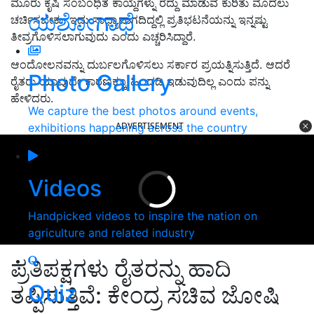
ಮೂರು ಕೃಷಿ ಸಂಬಂಧಿತ ಕಾಯ್ದೆಗಳ್ನು ರದ್ದು ಮಾಡುವ ಕುರಿತು ಮೊದಲು
ಯಶೋಗಾಥೆ
ಚರ್ಚಿಸಬೇಕು. ಇದು ಸಾಧ್ಯಾವಾಗದಿದ್ದಲ್ಲಿ ಪ್ರತಿಭಟನೆಯನ್ನು ಇನ್ನಷ್ಟು
ತೀವ್ರಗೊಳಿಸಲಾಗುವುದು ಎಂದು ಎಚ್ಚರಿಸಿದ್ದಾರೆ.
ಆಂದೋಲನವನ್ನು ದುರ್ಬಲಗೊಳಿಸಲು ಸರ್ಕಾರ ಪ್ರಯತ್ನಿಸುತ್ತಿದೆ. ಆದರೆ
Photo Gallery
ರೈತರು ಯಾವುದೇ ಕಾರಣಕ್ಕೂ ಹಿಂದಡಿ ಇಡುವುದಿಲ್ಲ ಎಂದು ಪನ್ನು
ಹೇಳಿದರು.
We capture the best photos around events,
ADVERTISEMENT
exhibitions happening across the country
Videos
Handpicked videos to inspire the nation on
agriculture and related industry
ಪ್ರತಿಪಕ್ಷಗಳು ರೈತರನ್ನು ಹಾದಿ
Quiz
ತಪ್ಪಿಸುತ್ತಿವೆ: ಕೇಂದ್ರ ಸಚಿವ ಜೋಷಿ