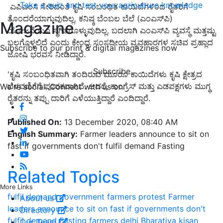
Take a quiz and test your agriculture knowledge
ಎಪಿಎಂಸಿ ಸೇರಿದಂತೆ ಕೃಷಿ ಸಂಬಂಧಿತ ಕಾಯಿದೆಗಳಿಂದ ರೈತರಿಗೆ
ತೊಂದರೆಯಾಗುವುದಿಲ್ಲ. ಕನಿಷ್ಠ ಬೆಂಬಲ ಬೆಲೆ (ಎಂಎಸ್‌ಪಿ)
Magazine
ಯೋಜನೆಯೂ ಸ್ಥಗಿತಗೊಳ್ಳುವುದಿಲ್ಲ. ಬದಲಾಗಿ ಎಂಎಸ್‌ಪಿ ವ್ಯವಸ್ಥೆ ಮತ್ತಷ್ಟು
ಬಲಗೊಳ್ಳಲಿದೆ ಎಂದು ಕೇಂದ್ರ ಸಂಸದೀಯ ವ್ಯವಹಾರಗಳ ಸಚಿವ ಪ್ರಹ್ಲಾದ
Subscribe to our print & digital magazines now
ಜೋಷಿ ಭರವಸೆ ನೀಡಿದ್ದಾರೆ.
Subscribe
'ಕೃಷಿ ಸಂಬಂಧಿತವಾಗಿ ತಂದಿರುವ ಮೂರೂ ಕಾಯಿದೆಗಳು ಕೃಷಿ ಕ್ಷೇತ್ರದ
ಬೆಳವಣಿಗೆಗೆ ಪೂರಕವಾಗಿವೆ. ಆದರೆ, ಕಾಂಗ್ರೆಸ್‌ ಮತ್ತು ಎಡಪಕ್ಷಗಳು ಮುಗ್ಧ
We're social. Connect with us on:
ರೈತರನ್ನು ತಪ್ಪು ದಾರಿಗೆ ಎಳೆಯುತ್ತಿದ್ದಾರೆ ಎಂದಿದ್ದಾರೆ.
Published On:
13 December 2020, 08:40 AM
English Summary:
Farmer leaders announce to sit on
fast if governments don't fulfil demand Fasting
Related Topics
More Links
fulfil demand
government
farmers protest
Farmer
About us
leaders announce to sit on fast if governments don't
Directory
fulfil demand Fasting
farmers
delhi
Bharatiya kisan
Our Team