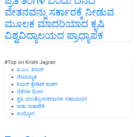
ಪ್ರತಿ ತಿಂಗಳ ಒಂದು ದಿನದ
ವೇತನವನ್ನು ಸರ್ಕಾರಕ್ಕೆ ನೀಡುವ
ಮೂಲಕ ಮಾದರಿಯಾದ ಕೃಷಿ
ವಿಶ್ವವಿದ್ಯಾಲಯದ ಪ್ರಾಧ್ಯಾಪಕ
#Top on Krishi Jagran
ಪಿ.ಎಂ. ಕಿಸಾನ್
ಜೀವಾಮೃತ
ಕಿಸಾನ್ ಕ್ರೇಡಿಟ್ ಕಾರ್ಡ್
ಬೆಳೆಗಳ ರೋಗ
ಕೃಷಿ ಯಂತ್ರೋಪಕರಣಗಳ ಸಹಾಯಧನ
ಆಡು ಸಾಕಾಣಿಕೆ
ಉದ್ಯೋಗ