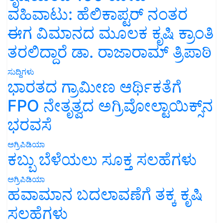
ವಹಿವಾಟು: ಹೆಲಿಕಾಪ್ಟರ್ ನಂತರ
ಈಗ ವಿಮಾನದ ಮೂಲಕ ಕೃಷಿ ಕ್ರಾಂತಿ
ತರಲಿದ್ದಾರೆ ಡಾ. ರಾಜಾರಾಮ್ ತ್ರಿಪಾಠಿ
ಸುದ್ದಿಗಳು
ಭಾರತದ ಗ್ರಾಮೀಣ ಆರ್ಥಿಕತೆಗೆ
FPO ನೇತೃತ್ವದ ಅಗ್ರಿವೋಲ್ಟಾಯಿಕ್ಸ್‌ನ
ಭರವಸೆ
ಅಗ್ರಿಪಿಡಿಯಾ
ಕಬ್ಬು ಬೆಳೆಯಲು ಸೂಕ್ತ ಸಲಹೆಗಳು
ಅಗ್ರಿಪಿಡಿಯಾ
ಹವಾಮಾನ ಬದಲಾವಣೆಗೆ ತಕ್ಕ ಕೃಷಿ
ಸಲಹೆಗಳು