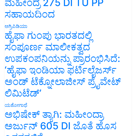
ಮಹೀಂದ್ರ 275 DI TU PP
ಸಹಾಯದಿಂದ
ಅಗ್ರಿಪಿಡಿಯಾ
ಹೈಫಾ ಗುಂಪು ಭಾರತದಲ್ಲಿ
ಸಂಪೂರ್ಣ ಮಾಲೀಕತ್ವದ
ಉಪಕಂಪನಿಯನ್ನು ಪ್ರಾರಂಭಿಸಿದೆ:
‘ಹೈಫಾ ಇಂಡಿಯಾ ಫರ್ಟಿಲೈಜರ್ಸ್
ಅಂಡ್ ಟೆಕ್ನೋಲಾಜೀಸ್ ಪ್ರೈವೇಟ್
ಲಿಮಿಟೆಡ್’
ಯಶೋಗಾಥೆ
ಅಭಿಷೇಕ್ ತ್ಯಾಗಿ: ಮಹೀಂದ್ರಾ
ಅರ್ಜುನ್ 605 DI ಜೊತೆ ಹೊಸ