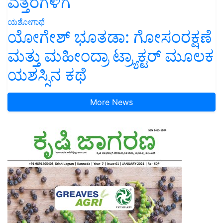
ಎತ್ತರಗಳಿಗೆ
ಯಶೋಗಾಥೆ
ಯೋಗೇಶ್ ಭೂತಡಾ: ಗೋಸಂರಕ್ಷಣೆ
ಮತ್ತು ಮಹೀಂದ್ರಾ ಟ್ರ್ಯಾಕ್ಟರ್ ಮೂಲಕ
ಯಶಸ್ಸಿನ ಕಥೆ
More News