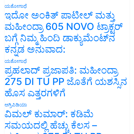
ಯಶೋಗಾಥೆ
ಇದೋ ಅಂಕಿತ್ ಪಾಟೀಲ್ ಮತ್ತು
ಮಹೀಂದ್ರಾ 605 NOVO ಟ್ರಾಕ್ಟರ್
ಬಗ್ಗೆ ನಿಮ್ಮ ಹಿಂದಿ ಡಾಕ್ಯುಮೆಂಟ್‌ನ
ಕನ್ನಡ ಅನುವಾದ:
ಯಶೋಗಾಥೆ
ಪ್ರಹಲಾದ್ ಪ್ರಜಾಪತಿ: ಮಹೀಂದ್ರಾ
275 DI TU PP ಜೊತೆಗೆ ಯಶಸ್ಸಿನ
ಹೊಸ ಎತ್ತರಗಳಿಗೆ
ಅಗ್ರಿಪಿಡಿಯಾ
ವಿಮಲ್ ಕುಮಾರ್: ಕಡಿಮೆ
ಸಮಯದಲ್ಲಿ ಹೆಚ್ಚು ಕೆಲಸ –