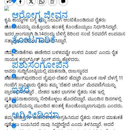
ಆರೋಗ್ಯ ಜೀವನ
ಕೃಷಿ ಕಾಯ್ದೆಗಳ ಬಗ್ಗೆ ತಮ್ಮ ನಿಲುವಿಗೆ ಅಂಟಿಕೊಂಡಿರುವ ರೈತರು
ಹೋರಾಟವನ್ನು ಮತ್ತೊಂದು ಹಂತಕ್ಕೆ ಕೊಂಡೊಯ್ಯಲು ನಿರ್ಧರಿಸಿದ್ದಾರೆ.
ಇದರ ಅಂಗವಾಗಿ ಡಿ.14ರಂದು ಬೆಳಿಗ್ಗೆ 8ರಿಂದ ಸಂಜೆ 5ರವರೆಗೆ ಉಪವಾಸ
ತೋಟಗಾರಿಕೆ
ಸತ್ಯಾಗ್ರಹ ನಡೆಸಲು ತೀರ್ಮಾನಿಸಿದ್ದಾರೆ.
ನಮ್ಮ ಬೇಡಿಕೆಗಳು ಈಡೇರಿದ ಬಳಿಕವಷ್ಟೇ ಉಳಿದ ವಿಚಾರ’ ಎಂದು ರೈತ
ನಾಯಕ ಕನ್ವಲ್‌ಪ್ರೀತ್ ಸಿಂಗ್ ಪನ್ನು ಹೇಳಿದರು.
ಪಶುಸಂಗೋಪನೆ
ಅವರು ಸುದ್ದಿಗೋಷ್ಠಿಯಲ್ಲಿ ಮಾತನಾಡಿ, ರಾಜಸ್ಥಾನದ
ಶಹಜಹಾನ್‌ಪುರದಿಂದ ಜೈಪುರ-ದೆಹಲಿ ಹೆದ್ದಾರಿ ಮೂಲಕ ನಾಳೆ ಬೆಳಗ್ಗೆ 11
ಗಂಟೆಗೆ ಸಾವಿರಾರು ರೈತರು ತಮ್ಮ 'ದೆಹಲಿ ಚಲೋ' ಮೆರವಣಿಗೆಯನ್ನು
ಇತರೆ
ಪ್ರಾರಂಭಿಸಲಿದ್ದಾರೆ . ದೇಶದ ಇತರ ಭಾಗಗಳ ರೈತರು ಸಹ ಇಲ್ಲಿ
ಪ್ರತಿಭಟನಾಕಾರರನ್ನು ಸೇರಿಕೊಳ್ಳಲು ಹೊರಟಿದ್ದಾರೆ. ಮುಂದಿನ ದಿನಗಳಲ್ಲಿ
ಪ್ರತಿಭಟನೆಯನ್ನು ಮುಂದಿನ ಹಂತಕ್ಕೆ ಕೊಂಡೊಯ್ಯಲಾಗುವುದು ಎಂದರು.
ಅಗ್ರಿಪೀಡಿಯಾ
ತಮ್ಮ ಬೇಡಿಕೆಗಳ ಈಡೇರಿಕೆಗಾಗಿ ಆಗ್ರಹಿಸಿರುವ ರೈತರು ಸರ್ಕಾರ ಮಾತುಕತೆ
ನಡೆಸಲು ಬಯಸಿದರೆ ನಾವು ಸಿದ್ದರಿದ್ದೇವೆ ಎಂದು ತಿಳಿಸಿದ್ದಾರೆ. ಆದರೆ