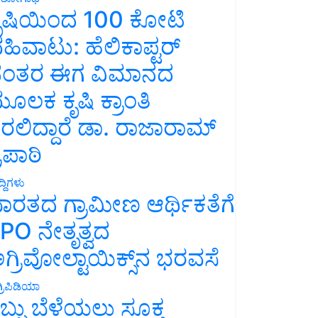
ೃಷಿಯಿಂದ 100 ಕೋಟಿ
ಹಿವಾಟು: ಹೆಲಿಕಾಪ್ಟರ್
ಂತರ ಈಗ ವಿಮಾನದ
ೂಲಕ ಕೃಷಿ ಕ್ರಾಂತಿ
ರಲಿದ್ದಾರೆ ಡಾ. ರಾಜಾರಾಮ್
್ರಿಪಾಠಿ
್ದಿಗಳು
ಾರತದ ಗ್ರಾಮೀಣ ಆರ್ಥಿಕತೆಗೆ
PO ನೇತೃತ್ವದ
ಗ್ರಿವೋಲ್ಟಾಯಿಕ್ಸ್‌ನ ಭರವಸೆ
್ರಿಪಿಡಿಯಾ
ಬ್ಬು ಬೆಳೆಯಲು ಸೂಕ್ತ