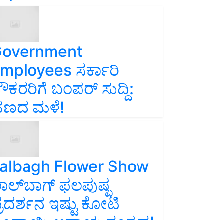
overnment
mployees ಸರ್ಕಾರಿ
ೌಕರರಿಗೆ ಬಂಪರ್‌ ಸುದ್ದಿ:
ಣದ ಮಳೆ!
albagh Flower Show
ಾಲ್‌ಬಾಗ್ ಫಲಪುಷ್ಪ
್ರದರ್ಶನ ಇಷ್ಟು ಕೋಟಿ