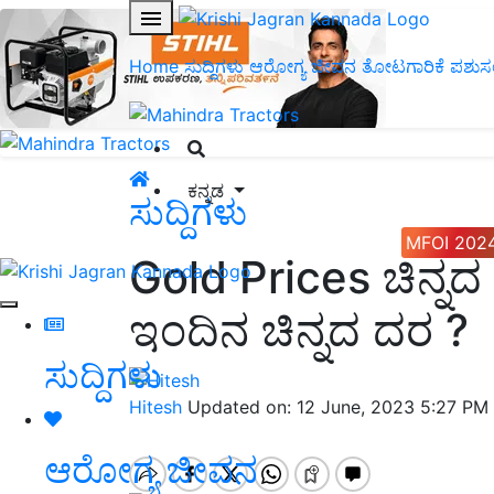
Home
ಸುದ್ದಿಗಳು
ಆರೋಗ್ಯ ಜೀವನ
ತೋಟಗಾರಿಕೆ
ಪಶುಸ
ಕನ್ನಡ
ಸುದ್ದಿಗಳು
MFOI 202
Gold Prices ಚಿನ್ನದ ಬೆ
ಇಂದಿನ ಚಿನ್ನದ ದರ ?
ಸುದ್ದಿಗಳು
Hitesh
Updated on: 12 June, 2023 5:27 PM
ಆರೋಗ್ಯ ಜೀವನ