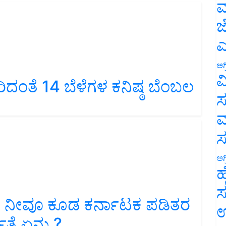
ಮ
ಜ
ಎ
ಅಗ
ಿದಂತೆ 14 ಬೆಳೆಗಳ ಕನಿಷ್ಠ ಬೆಂಬಲ
ವ
ಸ
ಮ
ಅಗ
ಹ
ಸ
ty: ನೀವೂ ಕೂಡ ಕರ್ನಾಟಕ ಪಡಿತರ
ಉ
ತೆ ಏನು ?