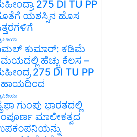
ಹೀಂದ್ರಾ 275 DI TU PP
ೊತೆಗೆ ಯಶಸ್ಸಿನ ಹೊಸ
ತ್ತರಗಳಿಗೆ
್ರಿಪಿಡಿಯಾ
ಿಮಲ್ ಕುಮಾರ್: ಕಡಿಮೆ
ಮಯದಲ್ಲಿ ಹೆಚ್ಚು ಕೆಲಸ –
ಹೀಂದ್ರ 275 DI TU PP
ಸಹಾಯದಿಂದ
್ರಿಪಿಡಿಯಾ
ೈಫಾ ಗುಂಪು ಭಾರತದಲ್ಲಿ
ಂಪೂರ್ಣ ಮಾಲೀಕತ್ವದ
ಪಕಂಪನಿಯನ್ನು