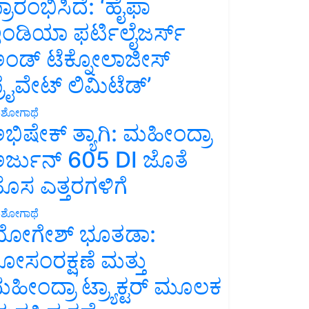
್ರಾರಂಭಿಸಿದೆ: ‘ಹೈಫಾ
ಂಡಿಯಾ ಫರ್ಟಿಲೈಜರ್ಸ್
ಂಡ್ ಟೆಕ್ನೋಲಾಜೀಸ್
್ರೈವೇಟ್ ಲಿಮಿಟೆಡ್’
ಶೋಗಾಥೆ
ಭಿಷೇಕ್ ತ್ಯಾಗಿ: ಮಹೀಂದ್ರಾ
ರ್ಜುನ್ 605 DI ಜೊತೆ
ೊಸ ಎತ್ತರಗಳಿಗೆ
ಶೋಗಾಥೆ
ೋಗೇಶ್ ಭೂತಡಾ:
ೋಸಂರಕ್ಷಣೆ ಮತ್ತು
ಹೀಂದ್ರಾ ಟ್ರ್ಯಾಕ್ಟರ್ ಮೂಲಕ