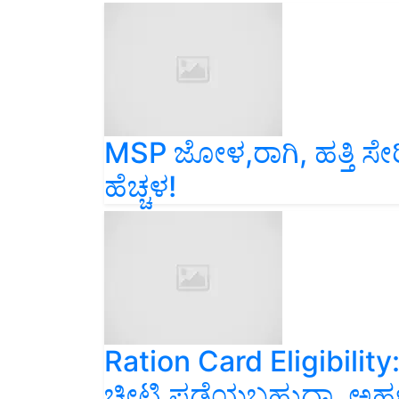
MSP ಜೋಳ,ರಾಗಿ, ಹತ್ತಿ ಸೇರ
ಹೆಚ್ಚಳ!
Ration Card Eligibili
ಚೀಟಿ ಪಡೆಯಬಹುದಾ, ಅರ್ಹ