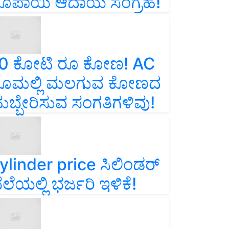
ೂಪಾಯಿ ಆದಾಯ ಸಂಗ್ರಹ!
0 ಕೋಟಿ ರೂ ಕೋಣ! AC
ೂಮಲ್ಲಿ ಮಲಗುವ ಕೋಣದ
ುಬ್ಬೇರಿಸುವ ಸಂಗತಿಗಳಿವು!
ylinder price ಸಿಲಿಂಡರ್‌
ೆಲೆಯಲ್ಲಿ ಭರ್ಜರಿ ಇಳಿಕೆ!