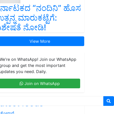
ರ್ನಾಟಕದ “ನಂದಿನಿ” ಹೊಸ
ತ್ಪನ್ನ ಮಾರುಕಟ್ಟೆಗೆ:
ಿಶೇಷತೆ ನೋಡಿ!
View More
We're on WhatsApp! Join our WhatsApp
group and get the most important
updates you need. Daily.
Join on WhatsApp
atest feeds
ಶೋಗಾಥೆ