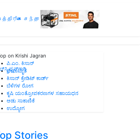
த்திரிகை சந்தா
op on Krishi Jagran
ಪಿ.ಎಂ. ಕಿಸಾನ್
ಸ್ಕ್ರಿಪ್ಷನ್‌ಗಾಗಿ
ಜೀವಾಮೃತ
ಕಿಸಾನ್ ಕ್ರೇಡಿಟ್ ಕಾರ್ಡ್
ಬೆಳೆಗಳ ರೋಗ
ಕೃಷಿ ಯಂತ್ರೋಪಕರಣಗಳ ಸಹಾಯಧನ
ಆಡು ಸಾಕಾಣಿಕೆ
ಉದ್ಯೋಗ
op Stories