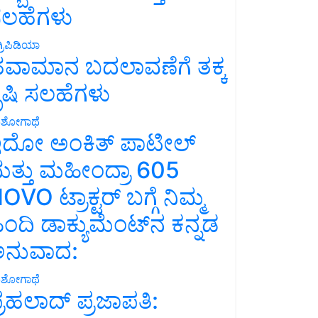
ಲಹೆಗಳು
್ರಿಪಿಡಿಯಾ
ವಾಮಾನ ಬದಲಾವಣೆಗೆ ತಕ್ಕ
ೃಷಿ ಸಲಹೆಗಳು
ಶೋಗಾಥೆ
ದೋ ಅಂಕಿತ್ ಪಾಟೀಲ್
ತ್ತು ಮಹೀಂದ್ರಾ 605
OVO ಟ್ರಾಕ್ಟರ್ ಬಗ್ಗೆ ನಿಮ್ಮ
ಿಂದಿ ಡಾಕ್ಯುಮೆಂಟ್‌ನ ಕನ್ನಡ
ನುವಾದ:
ಶೋಗಾಥೆ
್ರಹಲಾದ್ ಪ್ರಜಾಪತಿ: