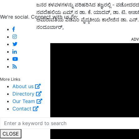
ಜನರ ಕಳವಳಗಳನ್ನು ಪರಿಹರಿಸಿದ ತಜ್ಞರಲ್ಲಿ - ವಡೋದರದ 
ನವದೆಹಲಿಯ ಏಮ್ಸ್ ನ ಡಾ. ಕೆ. ಯಾದವ್, ಡಾ. ಟಿ. ಆಚಾರ
We're social. Connect with us on:
ಅಮರಾವತಿಯ ಪಿಡಿಎಂ ವೈದ್ಯಕೀಯ ಕಾಲೇಜಿನ ಡಾ. ಎನ್. ತ
ನಂದೂರ್ಬಾರ್,
ADV
More Links
About us
Directory
Our Team
Contact
CLOSE