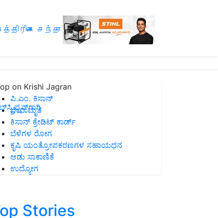
த்திரிகை சந்தா
op on Krishi Jagran
ಪಿ.ಎಂ. ಕಿಸಾನ್
ಸ್ಕ್ರಿಪ್ಷನ್‌ಗಾಗಿ
ಜೀವಾಮೃತ
ಕಿಸಾನ್ ಕ್ರೇಡಿಟ್ ಕಾರ್ಡ್
ಬೆಳೆಗಳ ರೋಗ
ಕೃಷಿ ಯಂತ್ರೋಪಕರಣಗಳ ಸಹಾಯಧನ
ಆಡು ಸಾಕಾಣಿಕೆ
ಉದ್ಯೋಗ
op Stories