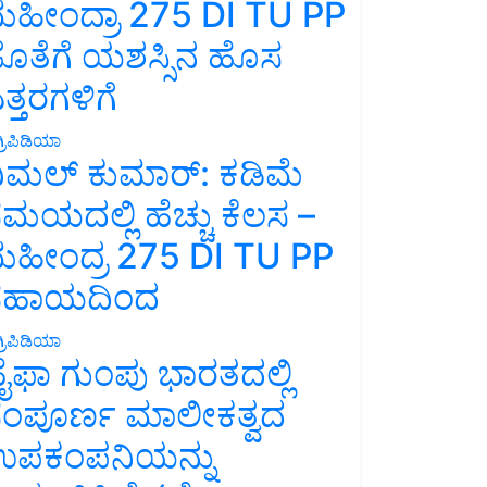
ಹೀಂದ್ರಾ 275 DI TU PP
ೊತೆಗೆ ಯಶಸ್ಸಿನ ಹೊಸ
ತ್ತರಗಳಿಗೆ
್ರಿಪಿಡಿಯಾ
ಿಮಲ್ ಕುಮಾರ್: ಕಡಿಮೆ
ಮಯದಲ್ಲಿ ಹೆಚ್ಚು ಕೆಲಸ –
ಹೀಂದ್ರ 275 DI TU PP
ಸಹಾಯದಿಂದ
್ರಿಪಿಡಿಯಾ
ೈಫಾ ಗುಂಪು ಭಾರತದಲ್ಲಿ
ಂಪೂರ್ಣ ಮಾಲೀಕತ್ವದ
ಪಕಂಪನಿಯನ್ನು