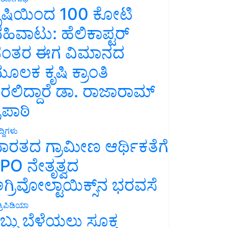
ೃಷಿಯಿಂದ 100 ಕೋಟಿ
ಹಿವಾಟು: ಹೆಲಿಕಾಪ್ಟರ್
ಂತರ ಈಗ ವಿಮಾನದ
ೂಲಕ ಕೃಷಿ ಕ್ರಾಂತಿ
ರಲಿದ್ದಾರೆ ಡಾ. ರಾಜಾರಾಮ್
್ರಿಪಾಠಿ
್ದಿಗಳು
ಾರತದ ಗ್ರಾಮೀಣ ಆರ್ಥಿಕತೆಗೆ
PO ನೇತೃತ್ವದ
ಗ್ರಿವೋಲ್ಟಾಯಿಕ್ಸ್‌ನ ಭರವಸೆ
್ರಿಪಿಡಿಯಾ
ಬ್ಬು ಬೆಳೆಯಲು ಸೂಕ್ತ