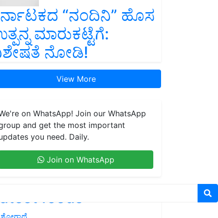
ರ್ನಾಟಕದ “ನಂದಿನಿ” ಹೊಸ
ತ್ಪನ್ನ ಮಾರುಕಟ್ಟೆಗೆ:
ಿಶೇಷತೆ ನೋಡಿ!
View More
We're on WhatsApp! Join our WhatsApp
group and get the most important
updates you need. Daily.
Join on WhatsApp
atest feeds
ಶೋಗಾಥೆ