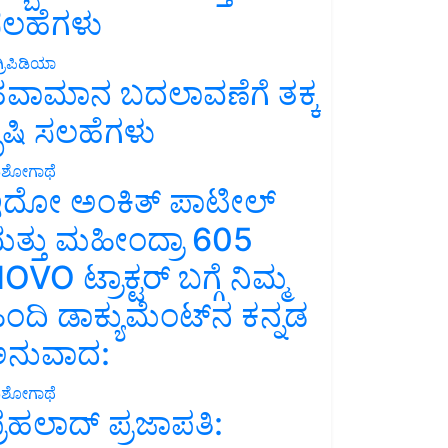
ಲಹೆಗಳು
್ರಿಪಿಡಿಯಾ
ವಾಮಾನ ಬದಲಾವಣೆಗೆ ತಕ್ಕ
ೃಷಿ ಸಲಹೆಗಳು
ಶೋಗಾಥೆ
ದೋ ಅಂಕಿತ್ ಪಾಟೀಲ್
ತ್ತು ಮಹೀಂದ್ರಾ 605
OVO ಟ್ರಾಕ್ಟರ್ ಬಗ್ಗೆ ನಿಮ್ಮ
ಿಂದಿ ಡಾಕ್ಯುಮೆಂಟ್‌ನ ಕನ್ನಡ
ನುವಾದ:
ಶೋಗಾಥೆ
್ರಹಲಾದ್ ಪ್ರಜಾಪತಿ: