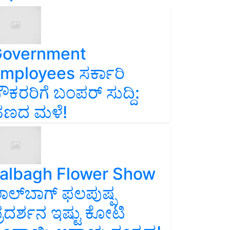
overnment
mployees ಸರ್ಕಾರಿ
ೌಕರರಿಗೆ ಬಂಪರ್‌ ಸುದ್ದಿ:
ಣದ ಮಳೆ!
albagh Flower Show
ಾಲ್‌ಬಾಗ್ ಫಲಪುಷ್ಪ
್ರದರ್ಶನ ಇಷ್ಟು ಕೋಟಿ