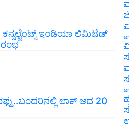
ಮ
ಜ
ಎ
 ಕನ್ಸಲ್ಟೆಂಟ್ಸ್ ಇಂಡಿಯಾ ಲಿಮಿಟೆಡ್
ಅಗ
 ಆರಂಭ
ವ
ಸ
ಮ
ಅಗ
ಹ
್ತು..ಬಂದರಿನಲ್ಲಿ ಲಾಕ್‌ ಆದ 20
ಸ
ಉ