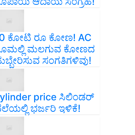
ೂಪಾಯಿ ಆದಾಯ ಸಂಗ್ರಹ!
0 ಕೋಟಿ ರೂ ಕೋಣ! AC
ೂಮಲ್ಲಿ ಮಲಗುವ ಕೋಣದ
ುಬ್ಬೇರಿಸುವ ಸಂಗತಿಗಳಿವು!
ylinder price ಸಿಲಿಂಡರ್‌
ೆಲೆಯಲ್ಲಿ ಭರ್ಜರಿ ಇಳಿಕೆ!