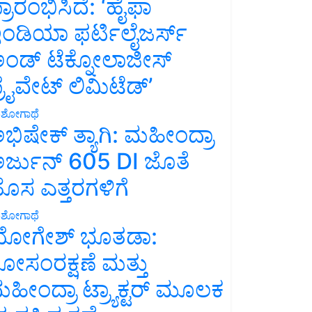
್ರಾರಂಭಿಸಿದೆ: ‘ಹೈಫಾ
ಂಡಿಯಾ ಫರ್ಟಿಲೈಜರ್ಸ್
ಂಡ್ ಟೆಕ್ನೋಲಾಜೀಸ್
್ರೈವೇಟ್ ಲಿಮಿಟೆಡ್’
ಶೋಗಾಥೆ
ಭಿಷೇಕ್ ತ್ಯಾಗಿ: ಮಹೀಂದ್ರಾ
ರ್ಜುನ್ 605 DI ಜೊತೆ
ೊಸ ಎತ್ತರಗಳಿಗೆ
ಶೋಗಾಥೆ
ೋಗೇಶ್ ಭೂತಡಾ:
ೋಸಂರಕ್ಷಣೆ ಮತ್ತು
ಹೀಂದ್ರಾ ಟ್ರ್ಯಾಕ್ಟರ್ ಮೂಲಕ