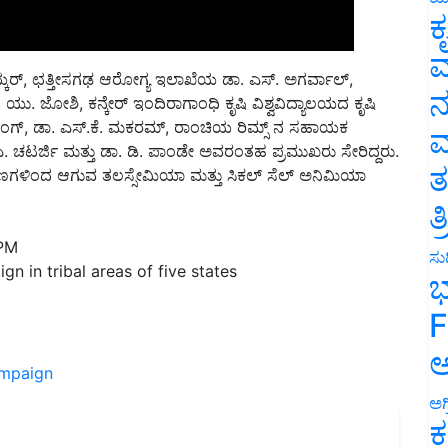
ಕ
ವ
ಕರ್, ಛತ್ತೀಸಗಢ ಆರೋಗ್ಯ ಇಲಾಖೆಯ ಡಾ. ಎಸ್. ಅಗರ್ವಾಲ್,
ನ
ಯು. ಜೋಶಿ, ಕನ್ಕೇರ್ ಇಂದಿರಾಗಾಂಧಿ ಕೃಷಿ ವಿಶ್ವವಿದ್ಯಾಲಯದ ಕೃಷಿ
ೆ. ಸಿಂಗ್, ಡಾ. ಎಸ್.ಕೆ. ಮಕರಮ್, ರಾಂಚಿಯ ರಿಮ್ಸ್ ನ ಸಹಾಯಕ
ಮ
ಎ. ಚಟರ್ಜಿ ಮತ್ತು ಡಾ. ಡಿ. ಪಾಂಡೇ ಅವರಂತಹ ಪ್ರಮುಖರು ಸೇರಿದ್ದರು.
ತ
 ಕಣಗಳಿಂದ ಆಗುವ ತಲಸ್ಸೇಮಿಯಾ ಮತ್ತು ಸಿಕಲ್ ಸೆಲ್ ಅನಿಮಿಯಾ
ತ
 PM
ಸುದ
n in tribal areas of five states
ಭ
F
ಅ
ampaign
ಅಗ
ಕ