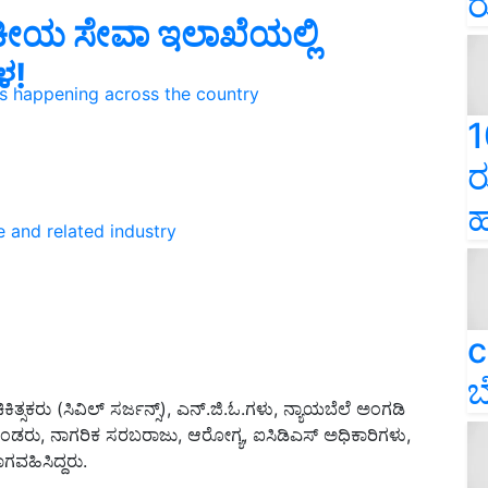
ರ
ಕೀಯ ಸೇವಾ ಇಲಾಖೆಯಲ್ಲಿ
ಳ!
ns happening across the country
1
ರ
ಹ
e and related industry
c
ಬ
ರಚಿಕಿತ್ಸಕರು (ಸಿವಿಲ್ ಸರ್ಜನ್ಸ್), ಎನ್.ಜಿ.ಓ.ಗಳು, ನ್ಯಾಯಬೆಲೆ ಅಂಗಡಿ
ಡರು, ನಾಗರಿಕ ಸರಬರಾಜು, ಆರೋಗ್ಯ, ಐಸಿಡಿಎಸ್ ಅಧಿಕಾರಿಗಳು,
ಾಗವಹಿಸಿದ್ದರು.