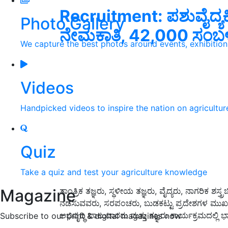
Recruitment: ಪಶುವೈದ್ಯ
Photo Gallery
ನೇಮಕಾತಿ, 42,000 ಸಂಬ
We capture the best photos around events, exhibitio
Videos
Handpicked videos to inspire the nation on agricultur
Quiz
Take a quiz and test your agriculture knowledge
Magazine
ತಾಂತ್ರಿಕ ತಜ್ಞರು, ಸ್ಥಳೀಯ ತಜ್ಞರು, ವೈದ್ಯರು, ನಾಗರಿಕ ಶಸ್ತ್
ನಡೆಸುವವರು, ಸರಪಂಚರು, ಬುಡಕಟ್ಟು ಪ್ರದೇಶಗಳ ಮುಖಂ
ಅಭಿವೃದ್ಧಿ ಪಾಲುದಾರರು ಮತ್ತು ತಜ್ಞರು ಕಾರ್ಯಕ್ರಮದಲ್ಲಿ ಭ
Subscribe to our print & digital magazines now