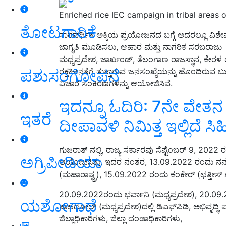
Enriched rice IEC campaign in tribal areas o
ತೋಟಗಾರಿಕೆ
ಸಾರವರ್ಧಿತ ಅಕ್ಕಿಯ ಪ್ರಯೋಜನದ ಬಗ್ಗೆ ಅದರಲ್ಲೂ ವಿಶೇ
ಜಾಗೃತಿ ಮೂಡಿಸಲು, ಆಹಾರ ಮತ್ತು ನಾಗರಿಕ ಸರಬರಾಜು ಇಲಾ
ಮಧ್ಯಪ್ರದೇಶ, ಜಾರ್ಖಂಡ್, ತೆಲಂಗಾಣ ರಾಜಸ್ಥಾನ, ಕೇರಳ 
ಪಶುಸಂಗೋಪನೆ
ರಕ್ತಹೀನತೆಗೆ ತುತ್ತಾಗುವ ಜನಸಂಖ್ಯೆಯನ್ನು ಹೊಂದಿರುವ ಬುಡ
ವಿಚಾರ ಸಂಕಿರಣಗಳನ್ನು ಆಯೋಜಿಸಿವೆ.
ಇದನ್ನೂ ಓದಿರಿ: 7ನೇ ವೇತನ
ಇತರೆ
ದೀಪಾವಳಿ ನಿಮಿತ್ತ ಇಲ್ಲಿದೆ ಸಿಹಿ
ಗುಜರಾತ್ ನಲ್ಲಿ, ರಾಜ್ಯ ಸರ್ಕಾರವು ಸೆಪ್ಟೆಂಬರ್ 9, 20
ಅಗ್ರಿಪೀಡಿಯಾ
ಆಯೋಜಿಸಿತ್ತು. ಇದರ ನಂತರ, 13.09.2022 ರಂದು ನನುರ
(ಮಹಾರಾಷ್ಟ್ರ), 15.09.2022 ರಂದು ಕಂಕೇರ್ (ಛತ್ತೀಸ್ 
20.09.2022ರಂದು ಭರ್ವಾನಿ (ಮಧ್ಯಪ್ರದೇಶ), 20.09
ಯಶೋಗಾಥೆ
ಶಾಹದೋಲ್ (ಮಧ್ಯಪ್ರದೇಶ)ದಲ್ಲಿ ಡಿಎಫ್‌ಪಿಡಿ, ಅಭಿವೃದ್ಧ
ಜಿಲ್ಲಾಧಿಕಾರಿಗಳು, ಜಿಲ್ಲಾ ದಂಡಾಧಿಕಾರಿಗಳು,