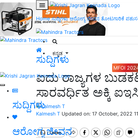
Home
ಸುದ್ದಿಗಳು
ಆರೋಗ್ಯ ಜೀವನ
ತೋಟಗಾರಿಕೆ
ಪಶುಸ
ಕನ್ನಡ
ಸುದ್ದಿಗಳು
MFOI 202
ಐದು ರಾಜ್ಯಗಳ ಬುಡಕಟ್ಟ
ಸಾರವರ್ಧಿತ ಅಕ್ಕಿ ಐ
ಸುದ್ದಿಗಳು
Kalmesh T
Updated on: 17 October, 2022 1
ಆರೋಗ್ಯ ಜೀವನ