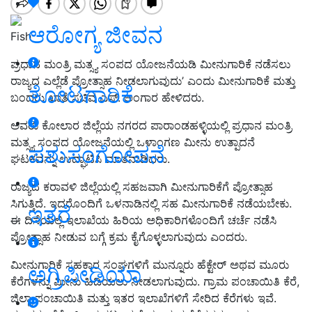
ಆರೋಗ್ಯ ಜೀವನ
Fish
ಪ್ರಧಾನ ಮಂತ್ರಿ ಮತ್ಸ್ಯ ಸಂಪದ ಯೋಜನೆಯಡಿ ಮೀನುಗಾರಿಕೆ ನಡೆಸಲು
ರಾಜ್ಯದ ಎಲ್ಲೆಡೆ ಪ್ರೋತ್ಸಾಹ ನೀಡಲಾಗುವುದು’ ಎಂದು ಮೀನುಗಾರಿಕೆ ಮತ್ತು
ತೋಟಗಾರಿಕೆ
ಬಂದರು ಖಾತೆ ಸಚಿವ ಎಸ್‌. ಅಂಗಾರ ಹೇಳಿದರು.
ಅವರು ಕೋಲಾರ ಜಿಲ್ಲೆಯ ನಗರದ ಪಾರಾಂಡಹಳ್ಳಿಯಲ್ಲಿ ಪ್ರಧಾನ ಮಂತ್ರಿ
ಮತ್ಸ್ಯ ಸಂಪದ ಯೋಜನೆಯಲ್ಲಿ ಒಳಾಂಗಣ ಮೀನು ಉತ್ಪಾದನೆ
ಪಶುಸಂಗೋಪನೆ
ಘಟಕವನ್ನು ಉದ್ಘಾಟಿಸಿ ಮಾತನಾಡಿದರು.
ರಾಜ್ಯದ ಕರಾವಳಿ ಜಿಲ್ಲೆಯಲ್ಲಿ ಸಹಜವಾಗಿ ಮೀನುಗಾರಿಕೆಗೆ ಪ್ರೋತ್ಸಾಹ
ಸಿಗುತ್ತಿದೆ. ಇದರೊಂದಿಗೆ ಒಳನಾಡಿನಲ್ಲಿ ಸಹ ಮೀನುಗಾರಿಕೆ ನಡೆಯಬೇಕು.
ಇತರೆ
ಈ ದಿಸೆಯಲ್ಲಿ ಇಲಾಖೆಯ ಹಿರಿಯ ಅಧಿಕಾರಿಗಳೊಂದಿಗೆ ಚರ್ಚೆ ನಡೆಸಿ
ಪ್ರೋತ್ಸಾಹ ನೀಡುವ ಬಗ್ಗೆ ಕ್ರಮ ಕೈಗೊಳ್ಳಲಾಗುವುದು ಎಂದರು.
ಮೀನುಗಾರಿಕೆ ಸಹಕಾರ ಸಂಘಗಳಿಗೆ ಮುನ್ನೂರು ಹೆಕ್ಟೇರ್ ಅಥವ ಮೂರು
ಅಗ್ರಿಪೀಡಿಯಾ
ಕೆರೆಗಳನ್ನು ಮೀನು ಹಿಡಿಯಲು ನೀಡಲಾಗುವುದು. ಗ್ರಾಮ ಪಂಚಾಯಿತಿ ಕೆರೆ,
ಜಿಲ್ಲಾ ಪಂಚಾಯಿತಿ ಮತ್ತು ಇತರ ಇಲಾಖೆಗಳಿಗೆ ಸೇರಿದ ಕೆರೆಗಳು ಇವೆ.