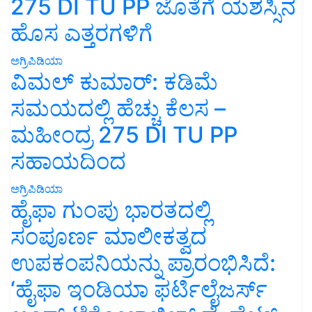
275 DI TU PP ಜೊತೆಗೆ ಯಶಸ್ಸಿನ
ಹೊಸ ಎತ್ತರಗಳಿಗೆ
ಅಗ್ರಿಪಿಡಿಯಾ
ವಿಮಲ್ ಕುಮಾರ್: ಕಡಿಮೆ
ಸಮಯದಲ್ಲಿ ಹೆಚ್ಚು ಕೆಲಸ –
ಮಹೀಂದ್ರ 275 DI TU PP
ಸಹಾಯದಿಂದ
ಅಗ್ರಿಪಿಡಿಯಾ
ಹೈಫಾ ಗುಂಪು ಭಾರತದಲ್ಲಿ
ಸಂಪೂರ್ಣ ಮಾಲೀಕತ್ವದ
ಉಪಕಂಪನಿಯನ್ನು ಪ್ರಾರಂಭಿಸಿದೆ:
‘ಹೈಫಾ ಇಂಡಿಯಾ ಫರ್ಟಿಲೈಜರ್ಸ್