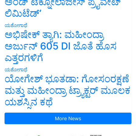
ಅಂಡ್ ಟೆಕ್ನೋಲಾಜೀಸ್ ಪ್ರೈವೇಟ್
ಲಿಮಿಟೆಡ್’
ಯಶೋಗಾಥೆ
ಅಭಿಷೇಕ್ ತ್ಯಾಗಿ: ಮಹೀಂದ್ರಾ
ಅರ್ಜುನ್ 605 DI ಜೊತೆ ಹೊಸ
ಎತ್ತರಗಳಿಗೆ
ಯಶೋಗಾಥೆ
ಯೋಗೇಶ್ ಭೂತಡಾ: ಗೋಸಂರಕ್ಷಣೆ
ಮತ್ತು ಮಹೀಂದ್ರಾ ಟ್ರ್ಯಾಕ್ಟರ್ ಮೂಲಕ
ಯಶಸ್ಸಿನ ಕಥೆ
More News