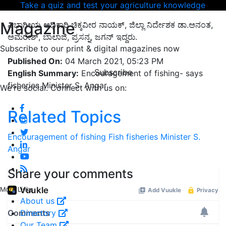
Take a quiz and test your agriculture knowledge
Magazine
ವಿಭಾಗೀಯ ಅಧಿಕಾರಿ ಚಿಕ್ಕವೀರ ನಾಯಕ್‌, ಜಿಲ್ಲಾ ನಿರ್ದೇಶಕ ಡಾ.ಅನಂತ,
ಅಮರೇಶ್‌, ಬಾಲಾಜಿ, ಪ್ರಸನ್ನ, ಜಗನ್‌ ಇದ್ದರು.
Subscribe to our print & digital magazines now
Published On:
04 March 2021, 05:23 PM
Subscribe
English Summary:
Encouragement of fishing- says
fisheries Minister S. Angar
We're social. Connect with us on:
Related Topics
Encouragement of fishing
Fish
fisheries
Minister S.
Angar
Share your comments
More Links
About us
Directory
Our Team