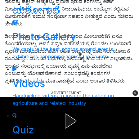
ನಲವತ್ತು ಹೆಕ್ಟೇರ್ ಅಚ್ಚುಕಟ್ಟು ಪ್ರದೇಶ ಇರುವ ಕೆರೆಗಳನ್ನು ಅರ್ಹ
ಯಶೋಗಾಥೆ
ಮೀನುಗಾರಿಕೆ ಸಹಕಾರ ಸಂಘಕ್ಕೆ ನೀಡಲಾಗುವುದು. ಉದ್ಯೋಗ ಕಲ್ಪಿಸುವ
ಮೀನುಗಾರಿಕೆಗೆ ಇಲಾಖೆ ಸಂಪೂರ್ಣ ಸಹಕಾರ ನೀಡುತ್ತದೆ ಎಂದು ಸಚಿವರು
ಹೇಳಿದರು.
Photo Gallery
ಡೀಸಲ್‌ ಮತ್ತು ಸೀಮೆಎಣ್ಣೆ ಬೆಲೆ ಏರಿಕೆಯಿಂದ ಮೀನುಗಾರಿಕೆಗೆ ಏನೂ
ತೊಂದರೆಯಾಗಿಲ್ಲ. ಆದರೆ ಸಬ್ಸಿಡಿ ಬಿಡುಗಡೆಯಲ್ಲಿ ಗೊಂದಲ ಉಂಟಾಗಿದೆ.
We capture the best photos around events,
ಪ್ರಧಾನ ಮಂತ್ರಿಯವರು ಹೊಗೆ ರಹಿತ ರಾಷ್ಟ್ರವನ್ನು ರೂಪಿಸಲು ಯೋಜನೆ
exhibitions happening across the country
ರೂಪಿಸಿದ್ದಾರೆ. ಮುಂದಿನ ದಿನಗಳಲ್ಲಿ ಸೀಮೆಎಣ್ಣೆ ಉಪಯೋಗ ನಿಲ್ಲಬಹುದು.
ಅಂತಹ ಸಂದರ್ಭದಲ್ಲಿ ಪರ್ಯಾಯ ವ್ಯವಸ್ಥೆ ಏನು ಮಾಡಬೇಕು
ಎಂಬುದನ್ನು ಯೋಚಿಸಬೇಕಾಗಿದೆ. ಸಂಬಂಧಪಟ್ಟ ಕಂಪನಿಗಳ
Videos
ಪ್ರತಿನಿಧಿಗಳನ್ನು ಕರೆದು ಮಾತನಾಡುತ್ತೇನೆ ಎಂದು ಅಂಗಾರ ತಿಳಿಸಿದರು.
ADVERTISEMENT
Handpicked videos to inspire the nation on
agriculture and related industry
Quiz