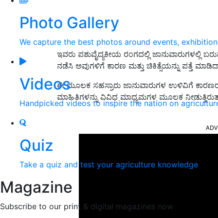
Photo Gallery
We capture the best photos around events, exhibitio
ಇವರು ಪಶುವೈದ್ಯಕೀಯ ರಂಗದಲ್ಲಿ ಜಾನುವಾರುಗಳಲ್ಲಿ ಬರ
ನಡೆಸಿ ಅವುಗಳಿಗೆ ಕಾರಣ ಮತ್ತು ಚಿಕಿತ್ಸೆಯನ್ನು ಪತ್ತೆ ಮಾಡಿದ್
Videos
ಈ ಮೂಲಕ ಸಹಸ್ರಾರು ಜಾನುವಾರುಗಳ ಉಳಿವಿಗೆ ಕಾರಣರಾಗಿರ
ಮಾಹಿತಿಗಳನ್ನು ವಿವಿಧ ಮಾಧ್ಯಮಗಳ ಮೂಲಕ ನೀಡುತ್ತಿರುತ್ತ
Handpicked videos to inspire the nation on agricultur
ADV
Quiz
Take a quiz and test your agriculture knowledge
Magazine
Subscribe to our print & digital magazines now