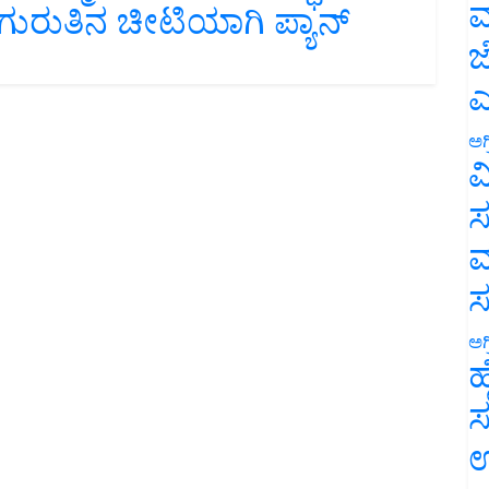
ಮ
ಜ
ಎ
ಅಗ
ವ
ಸ
ಮ
ಅಗ
ಹ
ಸ
ಉ