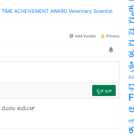
E TIME ACHEIVEMENT AWARD
Veterinary Scientist
ಕ
ವ
ನ
ಮ
ತ
ತ
ಸುದ
ಭ
F
ಅ
ಅಗ
ಕ