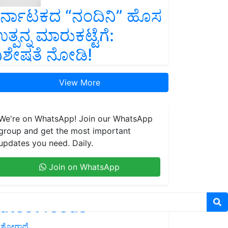
ರ್ನಾಟಕದ “ನಂದಿನಿ” ಹೊಸ
ತ್ಪನ್ನ ಮಾರುಕಟ್ಟೆಗೆ:
ಿಶೇಷತೆ ನೋಡಿ!
View More
We're on WhatsApp! Join our WhatsApp
group and get the most important
updates you need. Daily.
Join on WhatsApp
atest feeds
ಶೋಗಾಥೆ