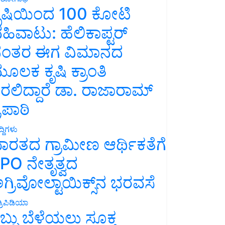
ೃಷಿಯಿಂದ 100 ಕೋಟಿ
ಹಿವಾಟು: ಹೆಲಿಕಾಪ್ಟರ್
ಂತರ ಈಗ ವಿಮಾನದ
ೂಲಕ ಕೃಷಿ ಕ್ರಾಂತಿ
ರಲಿದ್ದಾರೆ ಡಾ. ರಾಜಾರಾಮ್
್ರಿಪಾಠಿ
್ದಿಗಳು
ಾರತದ ಗ್ರಾಮೀಣ ಆರ್ಥಿಕತೆಗೆ
PO ನೇತೃತ್ವದ
ಗ್ರಿವೋಲ್ಟಾಯಿಕ್ಸ್‌ನ ಭರವಸೆ
್ರಿಪಿಡಿಯಾ
ಬ್ಬು ಬೆಳೆಯಲು ಸೂಕ್ತ