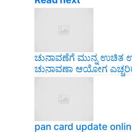
ಚುನಾವಣೆಗೆ ಮುನ್ನ ಉಚಿತ 
ಚುನಾವಣಾ ಆಯೋಗ ಎಚ್ಚರಿಕ
pan card update online ಇ
ಡಿಜಿಟಲ್ ವ್ಯವಸ್ಥೆಗೆ ಸಾಮಾನ್