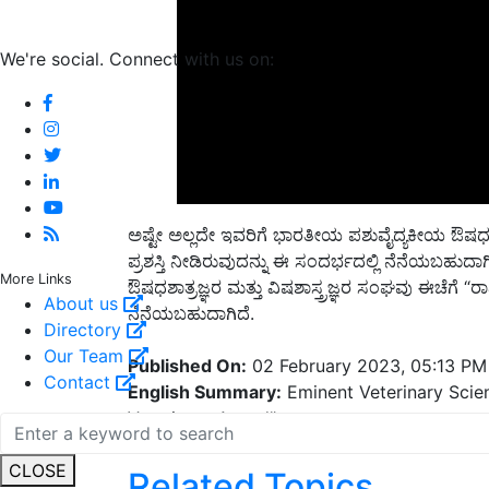
We're social. Connect with us on:
ಅಷ್ಟೇ ಅಲ್ಲದೇ ಇವರಿಗೆ ಭಾರತೀಯ ಪಶುವೈದ್ಯಕೀಯ ಔಷಧಶಾತ್
ಪ್ರಶಸ್ತಿ ನೀಡಿರುವುದನ್ನು ಈ ಸಂದರ್ಭದಲ್ಲಿ ನೆನೆಯಬಹುದ
ಔಷಧಶಾತ್ರಜ್ಞರ ಮತ್ತು ವಿಷಶಾಸ್ತ್ರಜ್ಞರ ಸಂಘವು ಈಚೆಗೆ
“
ರಾ
More Links
ನೆನೆಯಬಹುದಾಗಿದೆ.
About us
Directory
Published On:
02 February 2023, 05:13 PM
Our Team
English Summary:
Eminent Veterinary Scient
Contact
Veterinary Award"
Related Topics
CLOSE