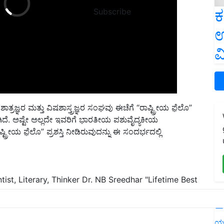
ಕ
Subscribe
ಉ
ವ
ರಜ್ಞರ ಮತ್ತು ವಿಷಶಾಸ್ತ್ರಜ್ಞರ ಸಂಘವು ಈಚೆಗೆ
“
ರಾಷ್ಟ್ರ‍ೀಯ ಫ಼ೆಲೊ
”
ಾಗಿದೆ. ಅಷ್ಟೇ ಅಲ್ಲದೇ ಇವರಿಗೆ ಭಾರತೀಯ ಪಶುವೈದ್ಯಕೀಯ
ಷ್ಟ್ರ‍ೀಯ ಫ಼ೆಲೊ
”
ಪ್ರಶಸ್ತಿ ನೀಡಿರುವುದನ್ನು ಈ ಸಂದರ್ಭದಲ್ಲಿ
ist, Literary, Thinker Dr. NB Sreedhar "Lifetime Best
L
ಯ