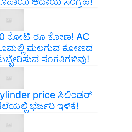
ೂಪಾಯಿ ಆದಾಯ ಸಂಗ್ರಹ!
0 ಕೋಟಿ ರೂ ಕೋಣ! AC
ೂಮಲ್ಲಿ ಮಲಗುವ ಕೋಣದ
ುಬ್ಬೇರಿಸುವ ಸಂಗತಿಗಳಿವು!
ylinder price ಸಿಲಿಂಡರ್‌
ೆಲೆಯಲ್ಲಿ ಭರ್ಜರಿ ಇಳಿಕೆ!