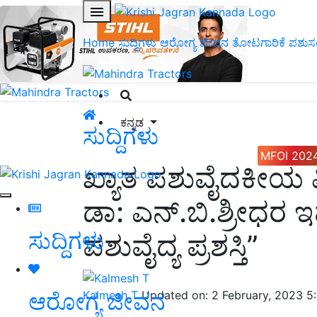
Home
ಸುದ್ದಿಗಳು
ಆರೋಗ್ಯ ಜೀವನ
ತೋಟಗಾರಿಕೆ
ಪಶುಸ
ಕನ್ನಡ
ಸುದ್ದಿಗಳು
MFOI 202
ಖ್ಯಾತ ಪಶುವೈದಕೀಯ ವಿಜ
ಡಾ: ಎನ್.ಬಿ.ಶ್ರೀಧರ ಇ
ಸುದ್ದಿಗಳು
ಪಶುವೈದ್ಯ ಪ್ರಶಸ್ತಿ”
ಆರೋಗ್ಯ ಜೀವನ
Kalmesh T
Updated on: 2 February, 2023 5