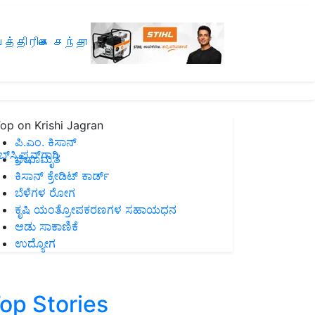
த்திரிகை சந்தா
op on Krishi Jagran
ಪಿ.ಎಂ. ಕಿಸಾನ್
ಸ್ಕ್ರಿಪ್ಷನ್‌ಗಾಗಿ
ಜೀವಾಮೃತ
ಕಿಸಾನ್ ಕ್ರೇಡಿಟ್ ಕಾರ್ಡ್
ಬೆಳೆಗಳ ರೋಗ
ಕೃಷಿ ಯಂತ್ರೋಪಕರಣಗಳ ಸಹಾಯಧನ
ಆಡು ಸಾಕಾಣಿಕೆ
ಉದ್ಯೋಗ
op Stories