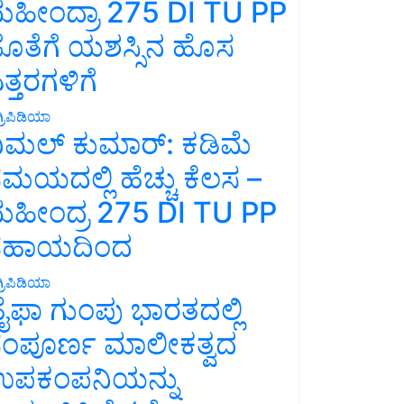
ಹೀಂದ್ರಾ 275 DI TU PP
ೊತೆಗೆ ಯಶಸ್ಸಿನ ಹೊಸ
ತ್ತರಗಳಿಗೆ
್ರಿಪಿಡಿಯಾ
ಿಮಲ್ ಕುಮಾರ್: ಕಡಿಮೆ
ಮಯದಲ್ಲಿ ಹೆಚ್ಚು ಕೆಲಸ –
ಹೀಂದ್ರ 275 DI TU PP
ಸಹಾಯದಿಂದ
್ರಿಪಿಡಿಯಾ
ೈಫಾ ಗುಂಪು ಭಾರತದಲ್ಲಿ
ಂಪೂರ್ಣ ಮಾಲೀಕತ್ವದ
ಪಕಂಪನಿಯನ್ನು