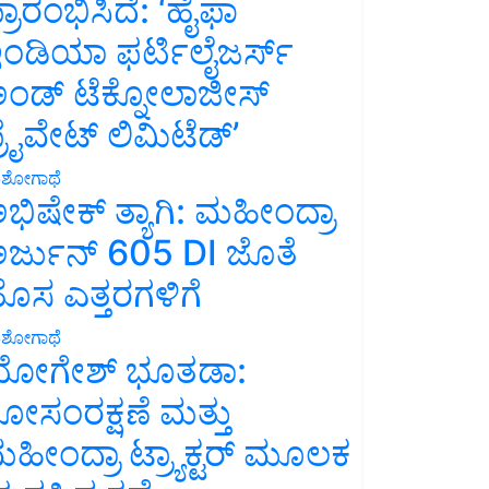
್ರಾರಂಭಿಸಿದೆ: ‘ಹೈಫಾ
ಂಡಿಯಾ ಫರ್ಟಿಲೈಜರ್ಸ್
ಂಡ್ ಟೆಕ್ನೋಲಾಜೀಸ್
್ರೈವೇಟ್ ಲಿಮಿಟೆಡ್’
ಶೋಗಾಥೆ
ಭಿಷೇಕ್ ತ್ಯಾಗಿ: ಮಹೀಂದ್ರಾ
ರ್ಜುನ್ 605 DI ಜೊತೆ
ೊಸ ಎತ್ತರಗಳಿಗೆ
ಶೋಗಾಥೆ
ೋಗೇಶ್ ಭೂತಡಾ:
ೋಸಂರಕ್ಷಣೆ ಮತ್ತು
ಹೀಂದ್ರಾ ಟ್ರ್ಯಾಕ್ಟರ್ ಮೂಲಕ