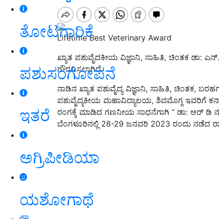
ತೋಟಗಾರಿಕೆ
Lifetime Best Veterinary Award
ಖ್ಯಾತ ಪಶುವೈದಕೀಯ ವಿಜ್ಞಾನಿ, ಸಾಹಿತಿ, ಚಿಂತಕ ಡಾ: ಎನ್.ಬಿ
ಪಶುಸಂಗೋಪನೆ
ಗೌರವಿಸಲಾಗಿದೆ.
ನಾಡಿನ ಖ್ಯಾತ ಪಶುವೈದ್ಯ ವಿಜ್ಞಾನಿ
,
ಸಾಹಿತಿ
,
ಚಿಂತಕ
,
ಬರಹಗಾ
ಪಶುವೈದ್ಯಕೀಯ ಮಹಾವಿದ್ಯಾಲಯ
,
ಶಿವಮೊಗ್ಗ ಇವರಿಗೆ 
ಇತರೆ
ರಂಗಕ್ಕೆ ಮಾಡಿದ ಗಣನೀಯ ಸಾಧನೆಗಾಗಿ “ ಡಾ: ಆರ್ ಡಿ ನಂಜಯ
ಬೆಂಗಳೂರಿನಲ್ಲಿ
28-29
ಜನವರಿ
2023
ರಂದು ನಡೆದ ರಾಜ್
ಅಗ್ರಿಪೀಡಿಯಾ
ಯಶೋಗಾಥೆ