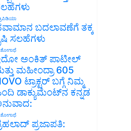
ಲಹೆಗಳು
್ರಿಪಿಡಿಯಾ
ವಾಮಾನ ಬದಲಾವಣೆಗೆ ತಕ್ಕ
ೃಷಿ ಸಲಹೆಗಳು
ಶೋಗಾಥೆ
ದೋ ಅಂಕಿತ್ ಪಾಟೀಲ್
ತ್ತು ಮಹೀಂದ್ರಾ 605
OVO ಟ್ರಾಕ್ಟರ್ ಬಗ್ಗೆ ನಿಮ್ಮ
ಿಂದಿ ಡಾಕ್ಯುಮೆಂಟ್‌ನ ಕನ್ನಡ
ನುವಾದ:
ಶೋಗಾಥೆ
್ರಹಲಾದ್ ಪ್ರಜಾಪತಿ: