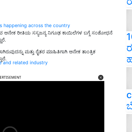
ರ
ns happening across the country
ುವ ಅನೇಕ ರೀತಿಯ ಸಸ್ಯಜನ್ಯ ನಿಗೂಢ ಕಾಯಿಲೆಗಳ ಬಗ್ಗೆ ಸಂಶೋಧನೆ
1
ದಾರೆ.
ರ
ುವುದನ್ನು ಮತ್ತು ರೈತರ ಮಾಹಿತಿಗಾಗಿ ಅನೇಕ ತಾಂತ್ರಿಕ
ಹ
ಾರೆ.
e and related industry
ERTISEMENT
c
ಬ