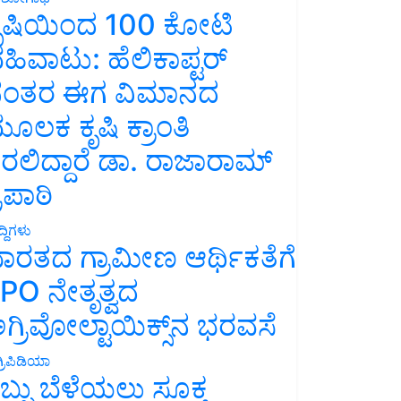
ೃಷಿಯಿಂದ 100 ಕೋಟಿ
ಹಿವಾಟು: ಹೆಲಿಕಾಪ್ಟರ್
ಂತರ ಈಗ ವಿಮಾನದ
ೂಲಕ ಕೃಷಿ ಕ್ರಾಂತಿ
ರಲಿದ್ದಾರೆ ಡಾ. ರಾಜಾರಾಮ್
್ರಿಪಾಠಿ
್ದಿಗಳು
ಾರತದ ಗ್ರಾಮೀಣ ಆರ್ಥಿಕತೆಗೆ
PO ನೇತೃತ್ವದ
ಗ್ರಿವೋಲ್ಟಾಯಿಕ್ಸ್‌ನ ಭರವಸೆ
್ರಿಪಿಡಿಯಾ
ಬ್ಬು ಬೆಳೆಯಲು ಸೂಕ್ತ