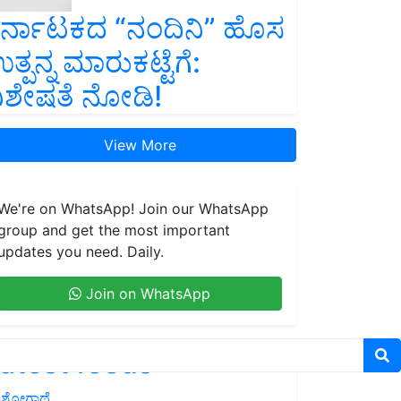
ರ್ನಾಟಕದ “ನಂದಿನಿ” ಹೊಸ
ತ್ಪನ್ನ ಮಾರುಕಟ್ಟೆಗೆ:
ಿಶೇಷತೆ ನೋಡಿ!
View More
We're on WhatsApp! Join our WhatsApp
group and get the most important
updates you need. Daily.
Join on WhatsApp
atest feeds
ಶೋಗಾಥೆ