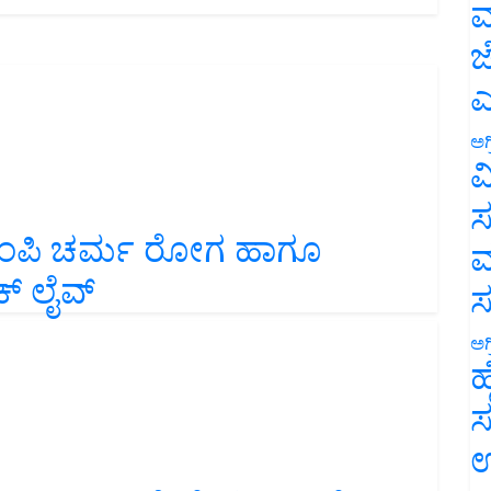
ಮ
ಜ
ಎ
ಅಗ
ವ
ಸ
 ಲಂಪಿ ಚರ್ಮ ರೋಗ ಹಾಗೂ
ಮ
‌ ಲೈವ್‌
ಅಗ
ಹ
ಸ
ಉ
ರ್ಣ ಹಾಳಾಗಿದೆ: ಕೇರಳ 25 ಕೋಟಿ