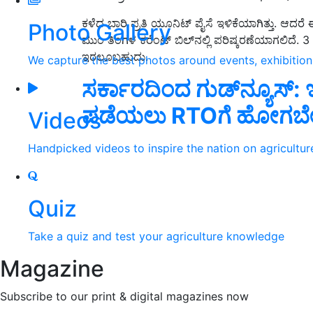
ಕಳೆದ ಬಾರಿ ಪ್ರತಿ ಯೂನಿಟ್ ಪೈಸೆ ಇಳಿಕೆಯಾಗಿತ್ತು. ಆದರೆ
Photo Gallery
ಮುಂ ತಿಂಗಳ ಕರೆಂಟ್ ಬಿಲ್‌ನಲ್ಲಿ ಪರಿಷ್ಕರಣೆಯಾಗಲಿ
ಇರಲೂಬಹುದು.
We capture the best photos around events, exhibitio
ಸರ್ಕಾರದಿಂದ ಗುಡ್‌ನ್ಯೂಸ್‌: ಇನ್
ಪಡೆಯಲು RTOಗೆ ಹೋಗಬೇಕಿ
Videos
Handpicked videos to inspire the nation on agricultur
Quiz
Take a quiz and test your agriculture knowledge
Magazine
Subscribe to our print & digital magazines now