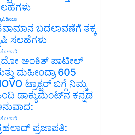
ಲಹೆಗಳು
್ರಿಪಿಡಿಯಾ
ವಾಮಾನ ಬದಲಾವಣೆಗೆ ತಕ್ಕ
ೃಷಿ ಸಲಹೆಗಳು
ಶೋಗಾಥೆ
ದೋ ಅಂಕಿತ್ ಪಾಟೀಲ್
ತ್ತು ಮಹೀಂದ್ರಾ 605
OVO ಟ್ರಾಕ್ಟರ್ ಬಗ್ಗೆ ನಿಮ್ಮ
ಿಂದಿ ಡಾಕ್ಯುಮೆಂಟ್‌ನ ಕನ್ನಡ
ನುವಾದ:
ಶೋಗಾಥೆ
್ರಹಲಾದ್ ಪ್ರಜಾಪತಿ: