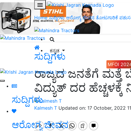
Home
ಸುದ್ದಿಗಳು
ಆರೋಗ್ಯ ಜೀವನ
ತೋಟಗಾರಿಕೆ
ಪಶುಸ
ಕನ್ನಡ
ಸುದ್ದಿಗಳು
MFOI 202
ರಾಜ್ಯದ ಜನತೆಗೆ ಮತ್ತೆ 
ವಿದ್ಯುತ್ ದರ ಹೆಚ್ಚಳಕ್ಕೆ 
ಸುದ್ದಿಗಳು
Kalmesh T
Updated on: 17 October, 2022 1
ಆರೋಗ್ಯ ಜೀವನ