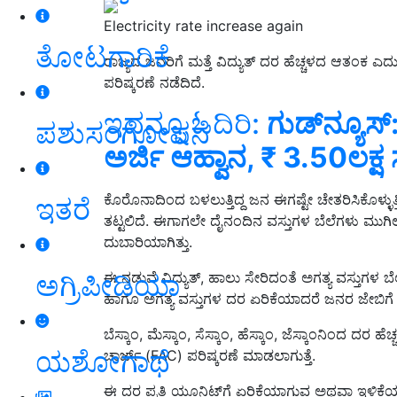
Electricity rate increase again
ತೋಟಗಾರಿಕೆ
ರಾಜ್ಯದ ಜನರಿಗೆ ಮತ್ತೆ ವಿದ್ಯುತ್ ದರ ಹೆಚ್ಚಳದ ಆತಂಕ ಎ
ಪರಿಷ್ಕರಣೆ ನಡೆದಿದೆ.
ಇದನ್ನೂ ಓದಿರಿ:
ಗುಡ್‌ನ್ಯೂ
ಪಶುಸಂಗೋಪನೆ
ಅರ್ಜಿ ಆಹ್ವಾನ, ₹ 3.50ಲಕ
ಕೊರೊನಾದಿಂದ ಬಳಲುತ್ತಿದ್ದ ಜನ ಈಗಷ್ಟೇ
ಚೇತರಿಸಿಕೊಳ್ಳುತ್ತ
ಇತರೆ
ತಟ್ಟಲಿದೆ.
ಈಗಾಗಲೇ ದೈನಂದಿನ ವಸ್ತುಗಳ ಬೆಲೆಗಳು ಮುಗಿಲು ಮ
ದುಬಾರಿಯಾಗಿತ್ತು.
ಅಗ್ರಿಪೀಡಿಯಾ
ಈ ನಡುವೆ ವಿದ್ಯುತ್, ಹಾಲು ಸೇರಿದಂತೆ ಅಗತ್ಯ ವಸ್ತುಗಳ ಬೆಲೆ 
ಹಾಗೂ ಅಗತ್ಯ ವಸ್ತುಗಳ ದರ ಏರಿಕೆಯಾದರೆ ಜನರ ಜೇಬಿಗೆ ಮ
ಬೆಸ್ಕಾಂ, ಮೆಸ್ಕಾಂ, ಸೆಸ್ಕಾಂ, ಹೆಸ್ಕಾಂ, ಜೆಸ್ಕಾಂನಿಂದ ದರ ಹೆಚ್ಚ
ಯಶೋಗಾಥೆ
ಚಾರ್ಜ್ (FAC) ಪರಿಷ್ಕರಣೆ ಮಾಡಲಾಗುತ್ತೆ.
ಈ ದರ ಪ್ರತಿ ಯೂನಿಟ್‌ಗೆ ಏರಿಕೆಯಾಗುವ ಅಥವಾ ಇಳಿಕೆಯಾಗ