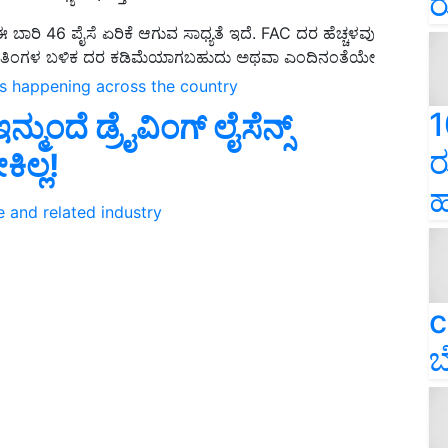
ರ
 ಈ ಬಾರಿ 46 ಪೈಸೆ ಏರಿಕೆ ಆಗುವ ಸಾಧ್ಯತೆ ಇದೆ. FAC ದರ ಹೆಚ್ಚಳವು
ದೆ. 3 ತಿಂಗಳ ಬಳಿಕ ದರ ಕಡಿಮೆಯಾಗಬಹುದು ಅಥವಾ ಎಂದಿನಂತೆಯೇ
ns happening across the country
1
ಮುಂದೆ ಡ್ರೈವಿಂಗ್‌ ಲೈಸೆನ್ಸ್‌
ರ
ಲ್ಲ!
ಹ
e and related industry
c
ಬ