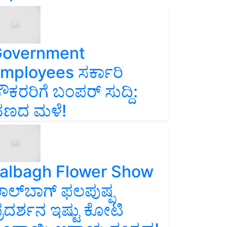
overnment
mployees ಸರ್ಕಾರಿ
ೌಕರರಿಗೆ ಬಂಪರ್‌ ಸುದ್ದಿ:
ಣದ ಮಳೆ!
albagh Flower Show
ಾಲ್‌ಬಾಗ್ ಫಲಪುಷ್ಪ
್ರದರ್ಶನ ಇಷ್ಟು ಕೋಟಿ