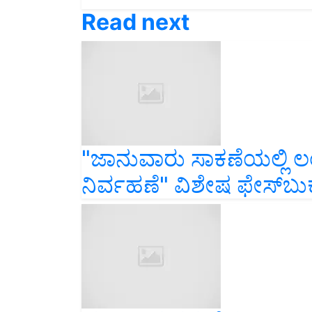
Read next
"ಜಾನುವಾರು ಸಾಕಣೆಯಲ್ಲಿ
ನಿರ್ವಹಣೆ" ವಿಶೇಷ ಫೇಸ್‌ಬುಕ್
ಹಣದಿಂದ ನನ್ನ ನೆಮ್ಮದಿ ಪೂ