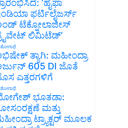
್ರಾರಂಭಿಸಿದೆ: ‘ಹೈಫಾ
ಂಡಿಯಾ ಫರ್ಟಿಲೈಜರ್ಸ್
ಂಡ್ ಟೆಕ್ನೋಲಾಜೀಸ್
್ರೈವೇಟ್ ಲಿಮಿಟೆಡ್’
ಶೋಗಾಥೆ
ಭಿಷೇಕ್ ತ್ಯಾಗಿ: ಮಹೀಂದ್ರಾ
ರ್ಜುನ್ 605 DI ಜೊತೆ
ೊಸ ಎತ್ತರಗಳಿಗೆ
ಶೋಗಾಥೆ
ೋಗೇಶ್ ಭೂತಡಾ:
ೋಸಂರಕ್ಷಣೆ ಮತ್ತು
ಹೀಂದ್ರಾ ಟ್ರ್ಯಾಕ್ಟರ್ ಮೂಲಕ