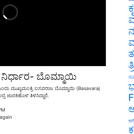
ಕ
ವ
ನ
ಮ
ತ
ತ
ನಿರ್ಧಾರ- ಬೊಮ್ಮಾಯಿ
ಸುದ
ಎಂದು ಮುಖ್ಯಮಂತ್ರಿ ಬಸವರಾಜ ಬೊಮ್ಮಾಯಿ (Basavaraj
ಭ
 ಜಾರಕಿಹೊಳಿ ತಿಳಿಸಿದ್ದಾರೆ.
F
PM
ಅ
 again
ಅಗ
ಕ