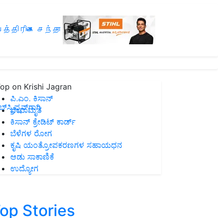
த்திரிகை சந்தா
op on Krishi Jagran
ಪಿ.ಎಂ. ಕಿಸಾನ್
ಸ್ಕ್ರಿಪ್ಷನ್‌ಗಾಗಿ
ಜೀವಾಮೃತ
ಕಿಸಾನ್ ಕ್ರೇಡಿಟ್ ಕಾರ್ಡ್
ಬೆಳೆಗಳ ರೋಗ
ಕೃಷಿ ಯಂತ್ರೋಪಕರಣಗಳ ಸಹಾಯಧನ
ಆಡು ಸಾಕಾಣಿಕೆ
ಉದ್ಯೋಗ
op Stories