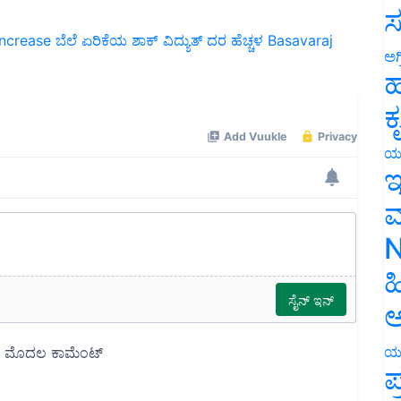
ಸ
increase
ಬೆಲೆ ಏರಿಕೆಯ ಶಾಕ್‌
ವಿದ್ಯುತ್ ದರ ಹೆಚ್ಚಳ
Basavaraj
ಅಗ
ಹ
ಕ
ಯ
ಇ
ಮ
N
ಹ
ಅ
ಯ
ಪ