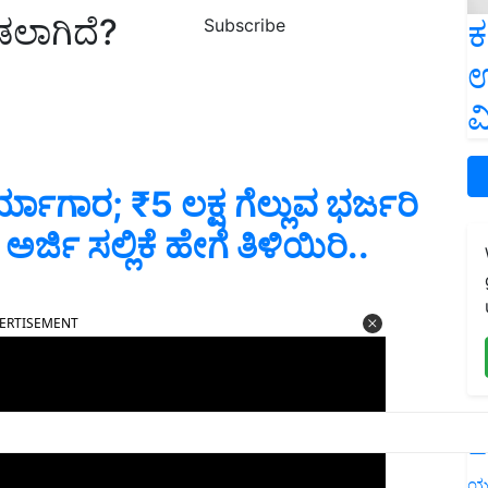
ನೀಡಲಾಗಿದೆ?
ಕ
Subscribe
ಉ
ವ
ಗಾರ; ₹5 ಲಕ್ಷ ಗೆಲ್ಲುವ ಭರ್ಜರಿ
ಿ ಸಲ್ಲಿಕೆ ಹೇಗೆ ತಿಳಿಯಿರಿ..
ERTISEMENT
L
ಯ