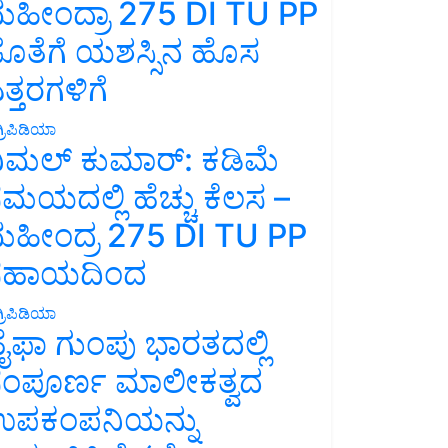
ಹೀಂದ್ರಾ 275 DI TU PP
ೊತೆಗೆ ಯಶಸ್ಸಿನ ಹೊಸ
ತ್ತರಗಳಿಗೆ
್ರಿಪಿಡಿಯಾ
ಿಮಲ್ ಕುಮಾರ್: ಕಡಿಮೆ
ಮಯದಲ್ಲಿ ಹೆಚ್ಚು ಕೆಲಸ –
ಹೀಂದ್ರ 275 DI TU PP
ಸಹಾಯದಿಂದ
್ರಿಪಿಡಿಯಾ
ೈಫಾ ಗುಂಪು ಭಾರತದಲ್ಲಿ
ಂಪೂರ್ಣ ಮಾಲೀಕತ್ವದ
ಪಕಂಪನಿಯನ್ನು