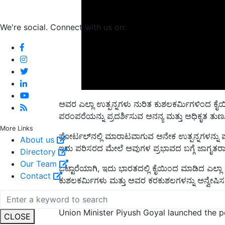
We're social. Connect with us on:
ಅವರ ಎಲ್ಲಾ ಉತ್ಪನ್ನಗಳು ನುರಿತ ಕುಶಲಕರ್ಮಿಗಳಿಂದ ಕೈಯ
ಪರಂಪರೆಯನ್ನು ಪ್ರದರ್ಶಿಸುವ ಅನನ್ಯ ಮತ್ತು ಅಧಿಕೃತ ತುಣುಕ
ಪೋರ್ಟಲ್‌ನಲ್ಲಿ ಮಾರಾಟವಾಗುವ ಅನೇಕ ಉತ್ಪನ್ನಗಳನ್ನು ಪರಿಸ
More Links
ಇದು ಪರಿಸರದ ಮೇಲೆ ಅವುಗಳ ಪ್ರಭಾವದ ಬಗ್ಗೆ ಜಾಗೃತರಾ
About us
Directory
ಒಟ್ಟಾರೆಯಾಗಿ, ಇದು ಭಾರತದಲ್ಲಿ ಕೈಯಿಂದ ಮಾಡಿದ ಎಲ್ಲ
Our Team
ಕುಶಲಕರ್ಮಿಗಳು ಮತ್ತು ಅವರ ಕರಕುಶಲಗಳನ್ನು ಅನ್ವೇಷಿಸ
Contact
Union Minister Piyush Goyal launched the p
CLOSE
ಒಟ್ಟು 62 ಲಕ್ಷ ನೇಕಾರರು ಮತ್ತು ಕುಶಲಕರ್ಮಿಗಳು ಭವಿಷ