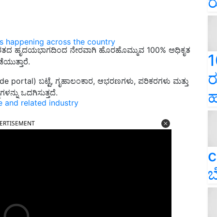
ರ
ns happening across the country
ಭಾರತದ ಹೃದಯಭಾಗದಿಂದ ನೇರವಾಗಿ ಹೊರಹೊಮ್ಮುವ 100% ಅಧಿಕೃತ
1
ೆಯುತ್ತಾರೆ.
ರ
e portal) ಬಟ್ಟೆ, ಗೃಹಾಲಂಕಾರ, ಆಭರಣಗಳು, ಪರಿಕರಗಳು ಮತ್ತು
ಳನ್ನು ಒದಗಿಸುತ್ತದೆ.
ಹ
e and related industry
ERTISEMENT
c
ಬ