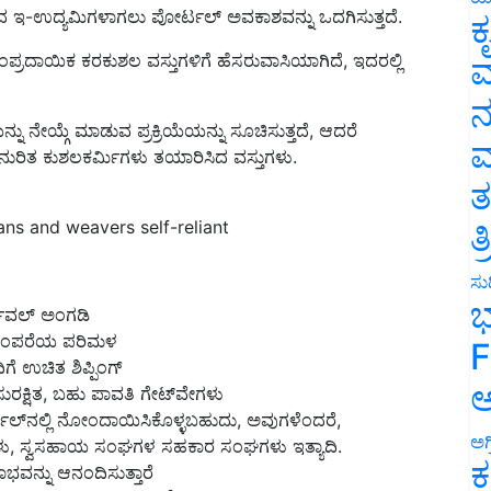
ಕ
ಂಪ್ರದಾಯಿಕ ಕರಕುಶಲ ವಸ್ತುಗಳಿಗೆ ಹೆಸರುವಾಸಿಯಾಗಿದೆ, ಇದರಲ್ಲಿ
ವ
ನ
ನು ನೇಯ್ಗೆ ಮಾಡುವ ಪ್ರಕ್ರಿಯೆಯನ್ನು ಸೂಚಿಸುತ್ತದೆ, ಆದರೆ
ನುರಿತ ಕುಶಲಕರ್ಮಿಗಳು ತಯಾರಿಸಿದ ವಸ್ತುಗಳು.
ಮ
ತ
ns and weavers self-reliant
ತ
ಸುದ
ಚುವಲ್ ಅಂಗಡಿ
ಭ
 ಪರಂಪರೆಯ ಪರಿಮಳ
ಗೆ ಉಚಿತ ಶಿಪ್ಪಿಂಗ್
F
ುರಕ್ಷಿತ, ಬಹು ಪಾವತಿ ಗೇಟ್‌ವೇಗಳು
ಅ
್‌ನಲ್ಲಿ ನೋಂದಾಯಿಸಿಕೊಳ್ಳಬಹುದು, ಅವುಗಳೆಂದರೆ,
ಗಳು, ಸ್ವಸಹಾಯ ಸಂಘಗಳ ಸಹಕಾರ ಸಂಘಗಳು ಇತ್ಯಾದಿ.
ಅಗ
ಭವನ್ನು ಆನಂದಿಸುತ್ತಾರೆ
ಕ
ೀಯ ಕುಶಲಕರ್ಮಿಗಳ ಕ್ಷೀಣಿಸುತ್ತಿರುವ ಪರಿಸ್ಥಿತಿಯಲ್ಲಿ ಸುಧಾರಣೆಯನ್ನು