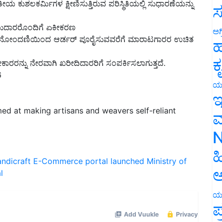
ಸ
ಪಾಲುದಾರರೊಂದಿಗೆ ಏಕೀಕರಣ
ಸಲು ನೋಂದಣಿಯಿಂದ ಆರ್ಡರ್ ಪೂರೈಸುವವರೆಗೆ ಮಾರಾಟಗಾರರ ಉಚಿತ
ಅಗ
ಹ
ರನ್ನು ನೇರವಾಗಿ ಖರೀದಿದಾರರಿಗೆ ಸಂಪರ್ಕಿಸಲಾಗುತ್ತದೆ.
ಕ
6
ಯ
ಇ
d at making artisans and weavers self-reliant
ಮ
N
ndicraft
E-Commerce portal launched
Ministry of
ಹ
l
ಅ
ಯ
ಪ