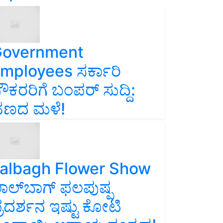
overnment
mployees ಸರ್ಕಾರಿ
ೌಕರರಿಗೆ ಬಂಪರ್‌ ಸುದ್ದಿ:
ಣದ ಮಳೆ!
albagh Flower Show
ಾಲ್‌ಬಾಗ್ ಫಲಪುಷ್ಪ
್ರದರ್ಶನ ಇಷ್ಟು ಕೋಟಿ