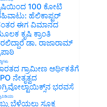
ೃಷಿಯಿಂದ 100 ಕೋಟಿ
ಹಿವಾಟು: ಹೆಲಿಕಾಪ್ಟರ್
ಂತರ ಈಗ ವಿಮಾನದ
ೂಲಕ ಕೃಷಿ ಕ್ರಾಂತಿ
ರಲಿದ್ದಾರೆ ಡಾ. ರಾಜಾರಾಮ್
್ರಿಪಾಠಿ
್ದಿಗಳು
ಾರತದ ಗ್ರಾಮೀಣ ಆರ್ಥಿಕತೆಗೆ
PO ನೇತೃತ್ವದ
ಗ್ರಿವೋಲ್ಟಾಯಿಕ್ಸ್‌ನ ಭರವಸೆ
್ರಿಪಿಡಿಯಾ
ಬ್ಬು ಬೆಳೆಯಲು ಸೂಕ್ತ