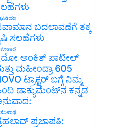
ಲಹೆಗಳು
್ರಿಪಿಡಿಯಾ
ವಾಮಾನ ಬದಲಾವಣೆಗೆ ತಕ್ಕ
ೃಷಿ ಸಲಹೆಗಳು
ಶೋಗಾಥೆ
ದೋ ಅಂಕಿತ್ ಪಾಟೀಲ್
ತ್ತು ಮಹೀಂದ್ರಾ 605
OVO ಟ್ರಾಕ್ಟರ್ ಬಗ್ಗೆ ನಿಮ್ಮ
ಿಂದಿ ಡಾಕ್ಯುಮೆಂಟ್‌ನ ಕನ್ನಡ
ನುವಾದ:
ಶೋಗಾಥೆ
್ರಹಲಾದ್ ಪ್ರಜಾಪತಿ: