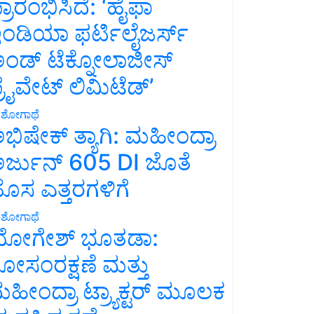
್ರಾರಂಭಿಸಿದೆ: ‘ಹೈಫಾ
ಂಡಿಯಾ ಫರ್ಟಿಲೈಜರ್ಸ್
ಂಡ್ ಟೆಕ್ನೋಲಾಜೀಸ್
್ರೈವೇಟ್ ಲಿಮಿಟೆಡ್’
ಶೋಗಾಥೆ
ಭಿಷೇಕ್ ತ್ಯಾಗಿ: ಮಹೀಂದ್ರಾ
ರ್ಜುನ್ 605 DI ಜೊತೆ
ೊಸ ಎತ್ತರಗಳಿಗೆ
ಶೋಗಾಥೆ
ೋಗೇಶ್ ಭೂತಡಾ:
ೋಸಂರಕ್ಷಣೆ ಮತ್ತು
ಹೀಂದ್ರಾ ಟ್ರ್ಯಾಕ್ಟರ್ ಮೂಲಕ