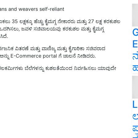
ns and weavers self-reliant
ಕಲು 35 ಲಕ್ಷಕ್ಕೂ ಹೆಚ್ಚು ಕೈಮಗ್ಗ ನೇಕಾರರು ಮತ್ತು 27 ಲಕ್ಷ ಕರಕುಶಲ
ಗೆ ಒದಗಿಸಲು, ಜವಳಿ ಸಚಿವಾಲಯವು ಕರಕುಶಲ ಮತ್ತು ಕೈಮಗ್ಗ
G
ಿದೆ.
E
ವಜನಿಕ ವಿತರಣೆ ಮತ್ತು ವಾಣಿಜ್ಯ ಮತ್ತು ಕೈಗಾರಿಕಾ ಸಚಿವರಾದ
ನ
ನ್ನು E-Commerce portal ಗೆ ಚಾಲನೆ ನೀಡಿದರು.
ಹ
ಕರ್ಮಿಗಳು ಬೆಲೆಗಳನ್ನು ಕುಶಲತೆಯಿಂದ ನಿರ್ವಹಿಸಲು ಯಾವುದೇ
L
ಲ
ಪ