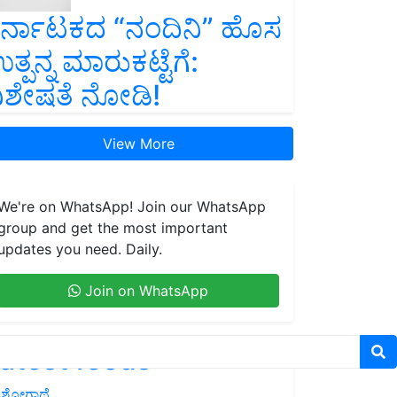
ರ್ನಾಟಕದ “ನಂದಿನಿ” ಹೊಸ
ತ್ಪನ್ನ ಮಾರುಕಟ್ಟೆಗೆ:
ಿಶೇಷತೆ ನೋಡಿ!
View More
We're on WhatsApp! Join our WhatsApp
group and get the most important
updates you need. Daily.
Join on WhatsApp
atest feeds
ಶೋಗಾಥೆ