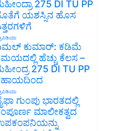
ಹೀಂದ್ರಾ 275 DI TU PP
ೊತೆಗೆ ಯಶಸ್ಸಿನ ಹೊಸ
ತ್ತರಗಳಿಗೆ
್ರಿಪಿಡಿಯಾ
ಿಮಲ್ ಕುಮಾರ್: ಕಡಿಮೆ
ಮಯದಲ್ಲಿ ಹೆಚ್ಚು ಕೆಲಸ –
ಹೀಂದ್ರ 275 DI TU PP
ಸಹಾಯದಿಂದ
್ರಿಪಿಡಿಯಾ
ೈಫಾ ಗುಂಪು ಭಾರತದಲ್ಲಿ
ಂಪೂರ್ಣ ಮಾಲೀಕತ್ವದ
ಪಕಂಪನಿಯನ್ನು