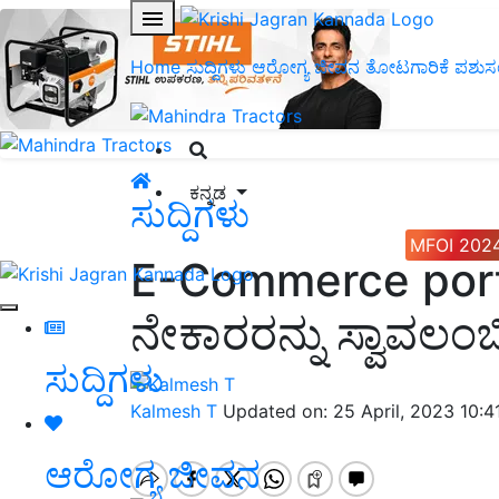
Home
ಸುದ್ದಿಗಳು
ಆರೋಗ್ಯ ಜೀವನ
ತೋಟಗಾರಿಕೆ
ಪಶುಸ
ಕನ್ನಡ
ಸುದ್ದಿಗಳು
MFOI 202
E-Commerce porta
ನೇಕಾರರನ್ನು ಸ್ವಾವಲಂ
ಸುದ್ದಿಗಳು
Kalmesh T
Updated on: 25 April, 2023 10:
ಆರೋಗ್ಯ ಜೀವನ