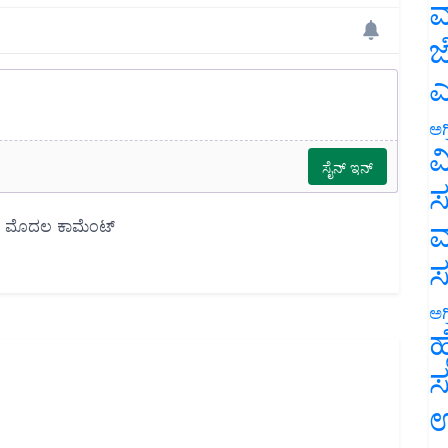
ಮ
ಜ
ಎ
ಅಗ
ವ
ಸ
ಮ
ಅಗ
ಹ
ಸ
ಉ