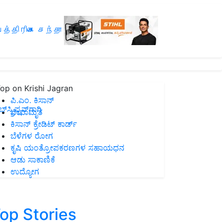
த்திரிகை சந்தா
op on Krishi Jagran
ಪಿ.ಎಂ. ಕಿಸಾನ್
ಸ್ಕ್ರಿಪ್ಷನ್‌ಗಾಗಿ
ಜೀವಾಮೃತ
ಕಿಸಾನ್ ಕ್ರೇಡಿಟ್ ಕಾರ್ಡ್
ಬೆಳೆಗಳ ರೋಗ
ಕೃಷಿ ಯಂತ್ರೋಪಕರಣಗಳ ಸಹಾಯಧನ
ಆಡು ಸಾಕಾಣಿಕೆ
ಉದ್ಯೋಗ
op Stories