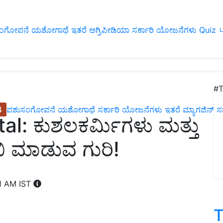
ಂಗೋಪನೆ
ಯಶೋಗಾಥೆ
ಇತರೆ
ಅಗ್ರಿಪೀಡಿಯಾ
ಸರ್ಕಾರಿ ಯೋಜನೆಗಳು
Quiz
ப
#T
4
ಪಶುಸಂಗೋಪನೆ
ಯಶೋಗಾಥೆ
ಸರ್ಕಾರಿ ಯೋಜನೆಗಳು
ಇತರೆ
ಮ್ಯಾಗಜಿನ್‌ ಸಬ್‌
l: ಕುಶಲಕರ್ಮಿಗಳು ಮತ್ತು
ಬಿ ಮಾಡುವ ಗುರಿ!
41 AM IST
T