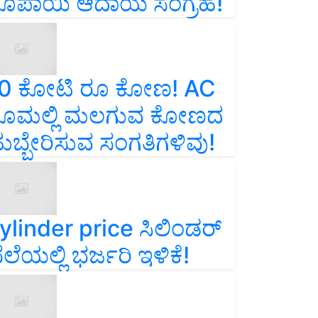
ೂಪಾಯಿ ಆದಾಯ ಸಂಗ್ರಹ!
0 ಕೋಟಿ ರೂ ಕೋಣ! AC
ೂಮಲ್ಲಿ ಮಲಗುವ ಕೋಣದ
ುಬ್ಬೇರಿಸುವ ಸಂಗತಿಗಳಿವು!
ylinder price ಸಿಲಿಂಡರ್‌
ೆಲೆಯಲ್ಲಿ ಭರ್ಜರಿ ಇಳಿಕೆ!