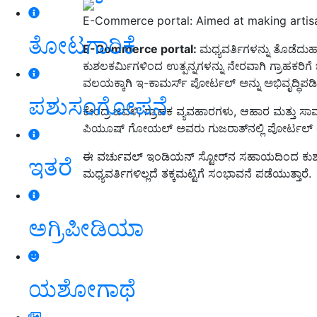
E-Commerce portal: Aimed at making artisa
ತೋಟಗಾರಿಕೆ
E-Commerce portal:
ಮಧ್ಯವರ್ತಿಗಳನ್ನು ತೊಡೆದುಹಾ
ಕುಶಲಕರ್ಮಿಗಳಿಂದ ಉತ್ಪನ್ನಗಳನ್ನು ನೇರವಾಗಿ ಗ್ರಾಹಕರಿ
ವಲಯಕ್ಕಾಗಿ ಇ-ಕಾಮರ್ಸ್ ಪೋರ್ಟಲ್ ಅನ್ನು ಅಭಿವೃದ್ಧಿಪಡಿಸ
ಪಶುಸಂಗೋಪನೆ
ಕೇಂದ್ರ ಜವಳಿ, ಗ್ರಾಹಕ ವ್ಯವಹಾರಗಳು, ಆಹಾರ ಮತ್ತು ಸಾರ್
ಪಿಯೂಷ್ ಗೋಯಲ್ ಅವರು ಗುಜರಾತ್‌ನಲ್ಲಿ ಪೋರ್ಟಲ್ ಅ
ಈ ವರ್ಚುವಲ್ ಇಂಡಿಯನ್ ಸ್ಟೋರ್‌ನ ಸಹಾಯದಿಂದ ಕುಶಲ
ಇತರೆ
ಮಧ್ಯವರ್ತಿಗಳಿಲ್ಲದೆ ತಕ್ಕಮಟ್ಟಿಗೆ ಸಂಭಾವನೆ ಪಡೆಯುತ್ತಾರೆ.
ಅಗ್ರಿಪೀಡಿಯಾ
ಯಶೋಗಾಥೆ