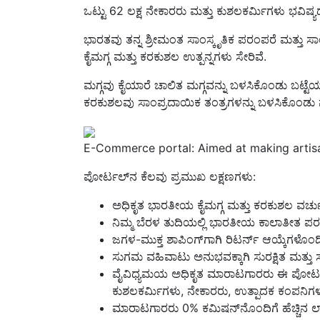
ಭಾರತವು ತನ್ನ ಶ್ರೀಮಂತ ಸಾಂಸ್ಕೃತಿಕ ಪರಂಪರೆ ಮತ್ತು ಸಾ
ಕೈಮಗ್ಗ ಮತ್ತು ಕರಕುಶಲ ಉತ್ಪನ್ನಗಳು ಸೇರಿವೆ.
ಮಗ್ಗವು ಕೈಯಾರೆ ಚಾಲಿತ ಮಗ್ಗವನ್ನು ಬಳಸಿಕೊಂಡು ಬಟ್ಟೆಯನ್
ಕರಕುಶಲವು ಸಾಂಪ್ರದಾಯಿಕ ತಂತ್ರಗಳನ್ನು ಬಳಸಿಕೊಂಡು 
E-Commerce portal: Aimed at making artisa
ಪೋರ್ಟಲ್‌ನ ಕೆಲವು ಪ್ರಮುಖ ಲಕ್ಷಣಗಳು:
ಅಧಿಕೃತ ಭಾರತೀಯ ಕೈಮಗ್ಗ ಮತ್ತು ಕರಕುಶಲ ವರ್
ನಿಮ್ಮ ಬೆರಳ ತುದಿಯಲ್ಲಿ ಭಾರತೀಯ ಕಾಲಾತೀತ
ಜಗಳ-ಮುಕ್ತ ಶಾಪಿಂಗ್‌ಗಾಗಿ ರಿಟರ್ನ್ ಆಯ್ಕೆಗಳೊಂದಿ
ಸುಗಮ ವಹಿವಾಟು ಅನುಭವಕ್ಕಾಗಿ ಸುರಕ್ಷಿತ ಮತ್ತು ಸ
ವೈವಿಧ್ಯಮಯ ಅಧಿಕೃತ ಮಾರಾಟಗಾರರು ಈ ಪೋರ್ಟಲ
ಕುಶಲಕರ್ಮಿಗಳು, ನೇಕಾರರು, ಉತ್ಪಾದಕ ಕಂಪನಿ
ಮಾರಾಟಗಾರರು 0% ಕಮಿಷನ್‌ನೊಂದಿಗೆ ಹೆಚ್ಚಿನ ಲಾ
ಮಧ್ಯವರ್ತಿಗಳ ಮಧ್ಯಸ್ಥಿಕೆ ಇಲ್ಲದಿರುವುದರಿಂದ ಭಾರತ