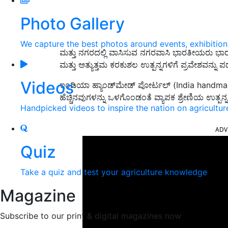
Photo Gallery
We capture the best photos around events, exhibitio
ಮತ್ತು ನಗರದಲ್ಲಿ ವಾಸಿಸುವ ನಗರವಾಸಿ ಭಾರತೀಯರು 
ಮತ್ತು ಅತ್ಯುತ್ತಮ ಕರಕುಶಲ ಉತ್ಪನ್ನಗಳಿಗೆ ಪ್ರವೇಶವನ್ನು ಪಡ
Videos
ಇಂಡಿಯಾ ಹ್ಯಾಂಡ್‌ಮೇಡ್ ಪೋರ್ಟಲ್ (India handmad
ಹೆಚ್ಚಿನವುಗಳನ್ನು ಒಳಗೊಂಡಂತೆ ವ್ಯಾಪಕ ಶ್ರೇಣಿಯ ಉತ್ಪನ್ನಗ
Handpicked videos to inspire the nation on agricultur
ADV
Quiz
Take a quiz and test your agriculture knowledge
Magazine
Subscribe to our print & digital magazines now