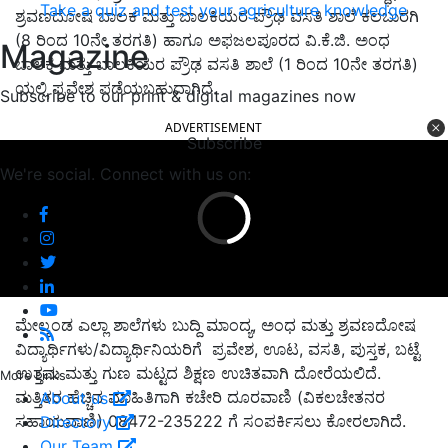
Take a quiz and test your agriculture knowledge
ಶ್ರವಣದೋಷ ಬಾಲಕ ಮತ್ತು ಬಾಲಕಿಯರ ಪ್ರೌಢ ವಸತಿ ಶಾಲೆ ಕಲಬುರಗಿ
(8 ರಿಂದ 10ನೇ ತರಗತಿ) ಹಾಗೂ ಅಫಜಲಪೂರದ ವಿ.ಕೆ.ಜಿ. ಅಂಧ
Magazine
ಬಾಲಕ ಮತ್ತು ಬಾಲಕಿಯರ ಪ್ರೌಢ ವಸತಿ ಶಾಲೆ (1 ರಿಂದ 10ನೇ ತರಗತಿ)
ಯಲ್ಲಿ ಪ್ರವೇಶ ಪಡೆಯಬಹುದಾಗಿದೆ.
Subscribe to our print & digital magazines now
ADVERTISEMENT
Subscribe
We're social. Connect with us on:
ಮೇಲ್ಕಂಡ ಎಲ್ಲಾ ಶಾಲೆಗಳು ಬುದ್ದಿ ಮಾಂದ್ಯ, ಅಂಧ ಮತ್ತು ಶ್ರವಣದೋಷ
ವಿದ್ಯಾರ್ಥಿಗಳು/ವಿದ್ಯಾರ್ಥಿನಿಯರಿಗೆ ಪ್ರವೇಶ, ಊಟ, ವಸತಿ, ಪುಸ್ತಕ, ಬಟ್ಟೆ
ಉತ್ತಮ ಮತ್ತು ಗುಣ ಮಟ್ಟದ ಶಿಕ್ಷಣ ಉಚಿತವಾಗಿ ದೋರೆಯಲಿದೆ.
More Links
ಮತ್ತಿತರ ಹೆಚ್ಚಿನ ಮಾಹಿತಿಗಾಗಿ ಕಚೇರಿ ದೂರವಾಣಿ (ವಿಕಲಚೇತನರ
About us
ಸಹಾಯವಾಣಿ) 08472-235222 ಗೆ ಸಂಪರ್ಕಿಸಲು ಕೋರಲಾಗಿದೆ.
Directory
Our Team