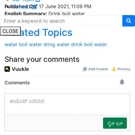
Published On:
17 June 2021, 11:09 PM
Contact
English Summary:
Drink boil water
Related Topics
CLOSE
water
boil water
dring water
drink boil water
Share your comments