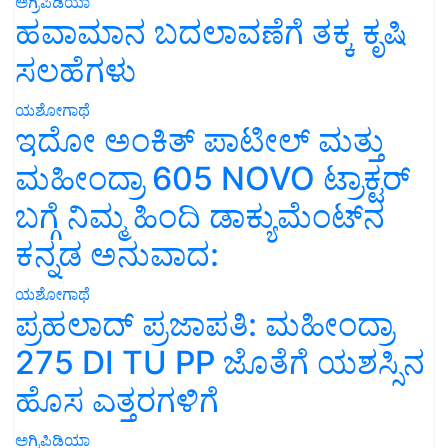
ಅಗ್ರಿಪಿಡಿಯಾ
ಹವಾಮಾನ ಬದಲಾವಣೆಗೆ ತಕ್ಕ ಕೃಷಿ
ಸಲಹೆಗಳು
ಯಶೋಗಾಥೆ
ಇದೋ ಅಂಕಿತ್ ಪಾಟೀಲ್ ಮತ್ತು
ಮಹೀಂದ್ರಾ 605 NOVO ಟ್ರಾಕ್ಟರ್
ಬಗ್ಗೆ ನಿಮ್ಮ ಹಿಂದಿ ಡಾಕ್ಯುಮೆಂಟ್‌ನ
ಕನ್ನಡ ಅನುವಾದ:
ಯಶೋಗಾಥೆ
ಪ್ರಹಲಾದ್ ಪ್ರಜಾಪತಿ: ಮಹೀಂದ್ರಾ
275 DI TU PP ಜೊತೆಗೆ ಯಶಸ್ಸಿನ
ಹೊಸ ಎತ್ತರಗಳಿಗೆ
ಅಗ್ರಿಪಿಡಿಯಾ