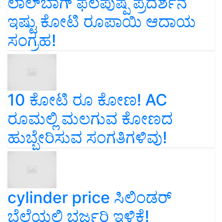
ಲಾಲ್‌ಬಾಗ್ ಫಲಪುಷ್ಪ ಪ್ರದರ್ಶನ
ಇಷ್ಟು ಕೋಟಿ ರೂಪಾಯಿ ಆದಾಯ
ಸಂಗ್ರಹ!
10 ಕೋಟಿ ರೂ ಕೋಣ! AC
ರೂಮಲ್ಲಿ ಮಲಗುವ ಕೋಣದ
ಹುಬ್ಬೇರಿಸುವ ಸಂಗತಿಗಳಿವು!
cylinder price ಸಿಲಿಂಡರ್‌
ಬೆಲೆಯಲ್ಲಿ ಭರ್ಜರಿ ಇಳಿಕೆ!