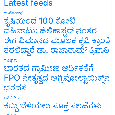
Latest feeds
ಯಶೋಗಾಥೆ
ಕೃಷಿಯಿಂದ 100 ಕೋಟಿ
ವಹಿವಾಟು: ಹೆಲಿಕಾಪ್ಟರ್ ನಂತರ
ಈಗ ವಿಮಾನದ ಮೂಲಕ ಕೃಷಿ ಕ್ರಾಂತಿ
ತರಲಿದ್ದಾರೆ ಡಾ. ರಾಜಾರಾಮ್ ತ್ರಿಪಾಠಿ
ಸುದ್ದಿಗಳು
ಭಾರತದ ಗ್ರಾಮೀಣ ಆರ್ಥಿಕತೆಗೆ
FPO ನೇತೃತ್ವದ ಅಗ್ರಿವೋಲ್ಟಾಯಿಕ್ಸ್‌ನ
ಭರವಸೆ
ಅಗ್ರಿಪಿಡಿಯಾ
ಕಬ್ಬು ಬೆಳೆಯಲು ಸೂಕ್ತ ಸಲಹೆಗಳು