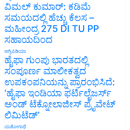
ವಿಮಲ್ ಕುಮಾರ್: ಕಡಿಮೆ
ಸಮಯದಲ್ಲಿ ಹೆಚ್ಚು ಕೆಲಸ –
ಮಹೀಂದ್ರ 275 DI TU PP
ಸಹಾಯದಿಂದ
ಅಗ್ರಿಪಿಡಿಯಾ
ಹೈಫಾ ಗುಂಪು ಭಾರತದಲ್ಲಿ
ಸಂಪೂರ್ಣ ಮಾಲೀಕತ್ವದ
ಉಪಕಂಪನಿಯನ್ನು ಪ್ರಾರಂಭಿಸಿದೆ:
‘ಹೈಫಾ ಇಂಡಿಯಾ ಫರ್ಟಿಲೈಜರ್ಸ್
ಅಂಡ್ ಟೆಕ್ನೋಲಾಜೀಸ್ ಪ್ರೈವೇಟ್
ಲಿಮಿಟೆಡ್’
ಯಶೋಗಾಥೆ