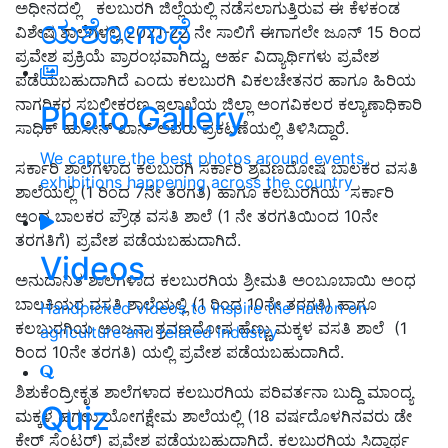
ಅಧೀನದಲ್ಲಿ ಕಲಬುರಗಿ ಜಿಲ್ಲೆಯಲ್ಲಿ ನಡೆಸಲಾಗುತ್ತಿರುವ ಈ ಕೆಳಕಂಡ
ಯಶೋಗಾಥೆ
ವಿಶೇಷ ಶಾಲೆಗಳಲ್ಲಿ 2021-22 ನೇ ಸಾಲಿಗೆ ಈಗಾಗಲೇ ಜೂನ್ 15 ರಿಂದ
ಪ್ರವೇಶ ಪ್ರಕ್ರಿಯೆ ಪ್ರಾರಂಭವಾಗಿದ್ದು, ಅರ್ಹ ವಿದ್ಯಾರ್ಥಿಗಳು ಪ್ರವೇಶ
ಪಡೆಯಬಹುದಾಗಿದೆ ಎಂದು ಕಲಬುರಗಿ ವಿಕಲಚೇತನರ ಹಾಗೂ ಹಿರಿಯ
ನಾಗರಿಕರ ಸಬಲೀಕರಣ ಇಲಾಖೆಯ ಜಿಲ್ಲಾ ಅಂಗವಿಕಲರ ಕಲ್ಯಾಣಾಧಿಕಾರಿ
Photo Gallery
ಸಾಧಿಕ್ ಹುಸೇನ್ ಖಾನ್ ಅವರು ಪ್ರಕಟಣೆಯಲ್ಲಿ ತಿಳಿಸಿದ್ದಾರೆ.
We capture the best photos around events,
ಸರ್ಕಾರಿ ಶಾಲೆಗಳಾದ ಕಲಬುರಗಿ ಸರ್ಕಾರಿ ಶ್ರವಣದೋಷ ಬಾಲಕರ ವಸತಿ
exhibitions happening across the country
ಶಾಲೆಯಲ್ಲಿ (1 ರಿಂದ 7ನೇ ತರಗತಿ) ಹಾಗೂ ಕಲಬುರಗಿಯ ಸರ್ಕಾರಿ
ಅಂಧ ಬಾಲಕರ ಪ್ರೌಢ ವಸತಿ ಶಾಲೆ (1 ನೇ ತರಗತಿಯಿಂದ 10ನೇ
ತರಗತಿಗೆ) ಪ್ರವೇಶ ಪಡೆಯಬಹುದಾಗಿದೆ.
Videos
ಅನುದಾನಿತ ಶಾಲೆಗಳಾದ ಕಲಬುರಗಿಯ ಶ್ರೀಮತಿ ಅಂಬೂಬಾಯಿ ಅಂಧ
ಬಾಲಕಿಯರ ವಸತಿ ಶಾಲೆಯಲ್ಲಿ (1 ರಿಂದ 10ನೇ ತರಗತಿ) ಹಾಗೂ
Handpicked videos to inspire the nation on
ಕಲಬುರಗಿಯ ಅಂಜನಾ ಶ್ರವಣದೋಷ ಹೆಣ್ಣು ಮಕ್ಕಳ ವಸತಿ ಶಾಲೆ (1
agriculture and related industry
ರಿಂದ 10ನೇ ತರಗತಿ) ಯಲ್ಲಿ ಪ್ರವೇಶ ಪಡೆಯಬಹುದಾಗಿದೆ.
ಶಿಶುಕೆಂದ್ರೀಕೃತ ಶಾಲೆಗಳಾದ ಕಲಬುರಗಿಯ ಪರಿವರ್ತನಾ ಬುದ್ದಿ ಮಾಂದ್ಯ
Quiz
ಮಕ್ಕಳ ಹಗಲು ಯೋಗಕ್ಷೇಮ ಶಾಲೆಯಲ್ಲಿ (18 ವರ್ಷದೊಳಗಿನವರು ಡೇ
ಕೇರ್ ಸೆಂಟರ್) ಪ್ರವೇಶ ಪಡೆಯಬಹುದಾಗಿದೆ. ಕಲಬುರಗಿಯ ಸಿದ್ಧಾರ್ಥ