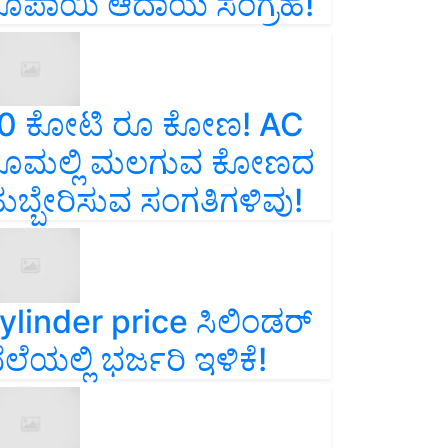
ೂಪಾಯಿ ಆದಾಯ ಸಂಗ್ರಹ!
0 ಕೋಟಿ ರೂ ಕೋಣ! AC
ೂಮಲ್ಲಿ ಮಲಗುವ ಕೋಣದ
ುಬ್ಬೇರಿಸುವ ಸಂಗತಿಗಳಿವು!
ylinder price ಸಿಲಿಂಡರ್‌
ೆಲೆಯಲ್ಲಿ ಭರ್ಜರಿ ಇಳಿಕೆ!