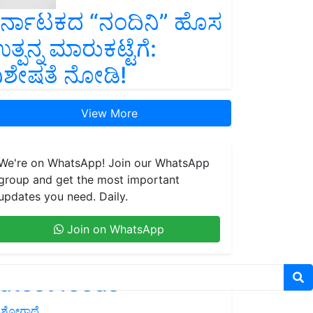
ರ್ನಾಟಕದ “ನಂದಿನಿ” ಹೊಸ
ತ್ಪನ್ನ ಮಾರುಕಟ್ಟೆಗೆ:
ಿಶೇಷತೆ ನೋಡಿ!
View More
We're on WhatsApp! Join our WhatsApp
group and get the most important
updates you need. Daily.
Join on WhatsApp
atest feeds
ಶೋಗಾಥೆ