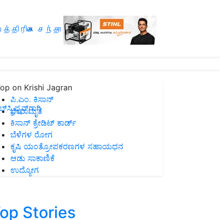
த்திரிகை சந்தா
op on Krishi Jagran
ಪಿ.ಎಂ. ಕಿಸಾನ್
ಸ್ಕ್ರಿಪ್ಷನ್‌ಗಾಗಿ
ಜೀವಾಮೃತ
ಕಿಸಾನ್ ಕ್ರೇಡಿಟ್ ಕಾರ್ಡ್
ಬೆಳೆಗಳ ರೋಗ
ಕೃಷಿ ಯಂತ್ರೋಪಕರಣಗಳ ಸಹಾಯಧನ
ಆಡು ಸಾಕಾಣಿಕೆ
ಉದ್ಯೋಗ
op Stories