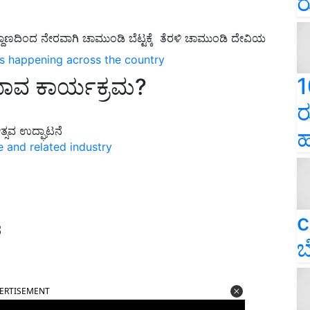
ರ
ದಾಣದಿಂದ ನೇರವಾಗಿ ಚಾಮುಂಡಿ ಬೆಟ್ಟಕ್ಕೆ
ತೆರಳಿ ಚಾಮುಂಡಿ ದೇವಿಯ
ns happening across the country
1
ಾವ ಕಾರ್ಯಕ್ರಮ?
ರ
ತ್ಸವ ಉದ್ಘಾಟನೆ
ಹ
e and related industry
c
ೆ
ಬ
ERTISEMENT