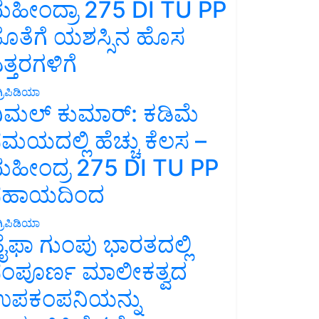
ಹೀಂದ್ರಾ 275 DI TU PP
ೊತೆಗೆ ಯಶಸ್ಸಿನ ಹೊಸ
ತ್ತರಗಳಿಗೆ
್ರಿಪಿಡಿಯಾ
ಿಮಲ್ ಕುಮಾರ್: ಕಡಿಮೆ
ಮಯದಲ್ಲಿ ಹೆಚ್ಚು ಕೆಲಸ –
ಹೀಂದ್ರ 275 DI TU PP
ಸಹಾಯದಿಂದ
್ರಿಪಿಡಿಯಾ
ೈಫಾ ಗುಂಪು ಭಾರತದಲ್ಲಿ
ಂಪೂರ್ಣ ಮಾಲೀಕತ್ವದ
ಪಕಂಪನಿಯನ್ನು