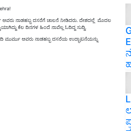
ehra!
ರ್ಮು ಅವರು ನಾಡಹಬ್ಬ ದಸರೆಗೆ ಚಾಲನೆ ನೀಡಿದರು. ದೇಶದಲ್ಲೆ ಮೊದಲ
ಾಗಿದ್ದು ಕೆಲ ದಿನಗಳ ಹಿಂದೆ ನಾವೆಲ್ಲ ಓದಿದ್ದ ಸುದ್ದಿ.
G
E
ೌಪದಿ ಮುರ್ಮು ಅವರು ನಾಡಹಬ್ಬ ದಸರೆಯ ಉದ್ಘಾಟನೆಯನ್ನು
ನ
ಹ
L
ಲ
ಪ