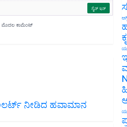
ಸ
ಅಗ
ಹ
ಕ
ಯ
ಇ
ಮ
N
ಹ
ೋ ಅಲರ್ಟ್‌ ನೀಡಿದ ಹವಾಮಾನ
ಅ
ಯ
ಪ