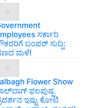
overnment
mployees ಸರ್ಕಾರಿ
ೌಕರರಿಗೆ ಬಂಪರ್‌ ಸುದ್ದಿ:
ಣದ ಮಳೆ!
albagh Flower Show
ಾಲ್‌ಬಾಗ್ ಫಲಪುಷ್ಪ
್ರದರ್ಶನ ಇಷ್ಟು ಕೋಟಿ