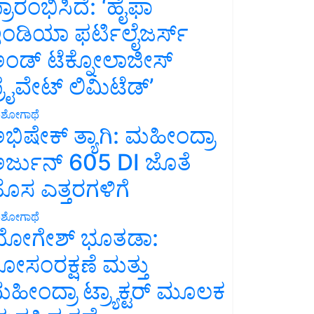
್ರಾರಂಭಿಸಿದೆ: ‘ಹೈಫಾ
ಂಡಿಯಾ ಫರ್ಟಿಲೈಜರ್ಸ್
ಂಡ್ ಟೆಕ್ನೋಲಾಜೀಸ್
್ರೈವೇಟ್ ಲಿಮಿಟೆಡ್’
ಶೋಗಾಥೆ
ಭಿಷೇಕ್ ತ್ಯಾಗಿ: ಮಹೀಂದ್ರಾ
ರ್ಜುನ್ 605 DI ಜೊತೆ
ೊಸ ಎತ್ತರಗಳಿಗೆ
ಶೋಗಾಥೆ
ೋಗೇಶ್ ಭೂತಡಾ:
ೋಸಂರಕ್ಷಣೆ ಮತ್ತು
ಹೀಂದ್ರಾ ಟ್ರ್ಯಾಕ್ಟರ್ ಮೂಲಕ