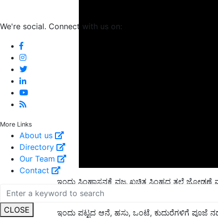
We're social. Connect with us on:
More Links
About us
Directory
Our Team
ಇಂದು ಸಿಂಹಾಸನಕ್ಕೆ ವಜ್ರ ಖಚಿತ ಸಿಂಹದ ತಲೆ ಜೋಡಣೆ ಮ
Contact
ತಂದು, ಚಾಮುಂಡಿ ತೊಟ್ಟಿಯಲ್ಲಿ ಯದುವೀರ ಕೃಷ್ಣದತ್ತ ಚ
ಇಂದು ಪಟ್ಟದ ಆನೆ, ಹಸು, ಒಂಟೆ, ಕುದುರೆಗಳಿಗೆ ಪೂಜೆ 
CLOSE
ನಡೆಸಲಿದ್ದಾರೆ.