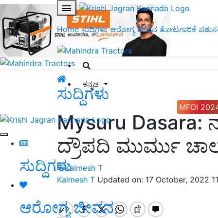
Home
ಸುದ್ದಿಗಳು
ಆರೋಗ್ಯ ಜೀವನ
ತೋಟಗಾರಿಕೆ
ಪಶುಸ
ಕನ್ನಡ
ಸುದ್ದಿಗಳು
MFOI 202
Mysuru Dasara: ನಾಡ
ದ್ರೌಪದಿ ಮುರ್ಮು ಚಾಲ
ಸುದ್ದಿಗಳು
Kalmesh T
Updated on: 17 October, 2022 1
ಆರೋಗ್ಯ ಜೀವನ