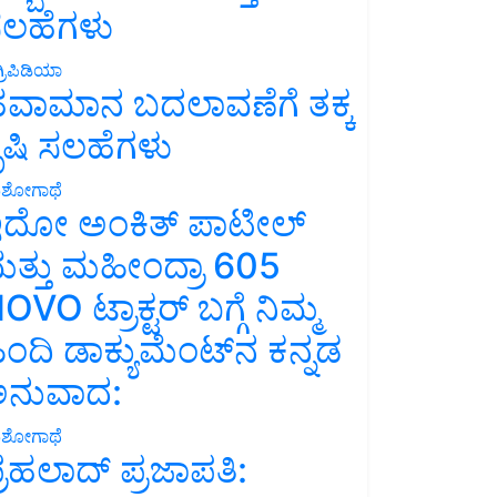
ಲಹೆಗಳು
್ರಿಪಿಡಿಯಾ
ವಾಮಾನ ಬದಲಾವಣೆಗೆ ತಕ್ಕ
ೃಷಿ ಸಲಹೆಗಳು
ಶೋಗಾಥೆ
ದೋ ಅಂಕಿತ್ ಪಾಟೀಲ್
ತ್ತು ಮಹೀಂದ್ರಾ 605
OVO ಟ್ರಾಕ್ಟರ್ ಬಗ್ಗೆ ನಿಮ್ಮ
ಿಂದಿ ಡಾಕ್ಯುಮೆಂಟ್‌ನ ಕನ್ನಡ
ನುವಾದ:
ಶೋಗಾಥೆ
್ರಹಲಾದ್ ಪ್ರಜಾಪತಿ: