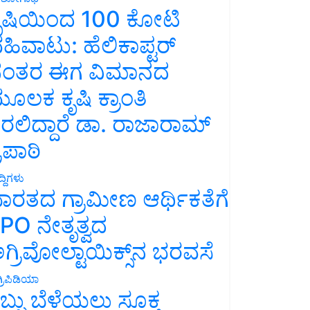
ೃಷಿಯಿಂದ 100 ಕೋಟಿ
ಹಿವಾಟು: ಹೆಲಿಕಾಪ್ಟರ್
ಂತರ ಈಗ ವಿಮಾನದ
ೂಲಕ ಕೃಷಿ ಕ್ರಾಂತಿ
ರಲಿದ್ದಾರೆ ಡಾ. ರಾಜಾರಾಮ್
್ರಿಪಾಠಿ
್ದಿಗಳು
ಾರತದ ಗ್ರಾಮೀಣ ಆರ್ಥಿಕತೆಗೆ
PO ನೇತೃತ್ವದ
ಗ್ರಿವೋಲ್ಟಾಯಿಕ್ಸ್‌ನ ಭರವಸೆ
್ರಿಪಿಡಿಯಾ
ಬ್ಬು ಬೆಳೆಯಲು ಸೂಕ್ತ