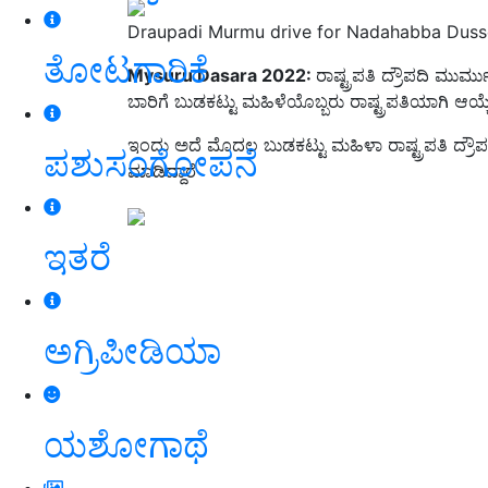
Draupadi Murmu drive for Nadahabba Duss
ತೋಟಗಾರಿಕೆ
Mysuru Dasara 2022:
ರಾಷ್ಟ್ರಪತಿ ದ್ರೌಪದಿ ಮು
ಬಾರಿಗೆ ಬುಡಕಟ್ಟು ಮಹಿಳೆಯೊಬ್ಬರು ರಾಷ್ಟ್ರಪತಿಯಾಗಿ ಆಯ್ಕೆಯ
ಇಂದು ಅದೆ ಮೊದಲ ಬುಡಕಟ್ಟು ಮಹಿಳಾ ರಾಷ್ಟ್ರಪತಿ ದ್ರ
ಪಶುಸಂಗೋಪನೆ
ಮಾಡಿದ್ದಾರೆ
ಇತರೆ
ಅಗ್ರಿಪೀಡಿಯಾ
ಯಶೋಗಾಥೆ