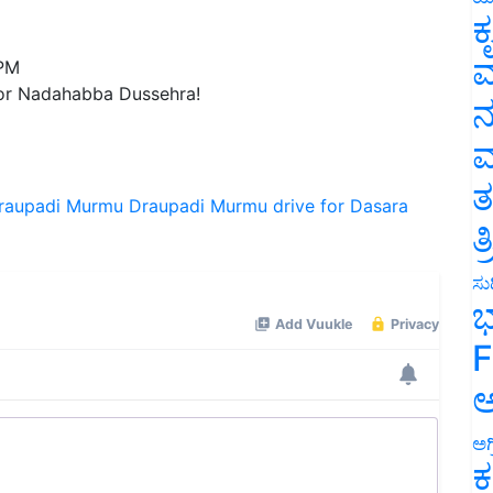
ಕ
 PM
ವ
or Nadahabba Dussehra!
ನ
ಮ
Draupadi Murmu
Draupadi Murmu drive for Dasara
ತ
ತ
ಸುದ
ಭ
F
ಅ
ಅಗ
ಕ