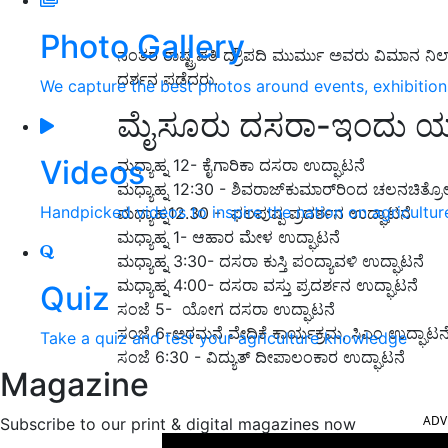
Photo Gallery
ನಂತರ ರಾಷ್ಟ್ರಪತಿ ದ್ರೌಪದಿ ಮುರ್ಮು ಅವರು ವಿಮಾನ ನಿಲ್
ದರ್ಶನ ಪಡೆದರು.
We capture the best photos around events, exhibitio
ಮೈಸೂರು ದಸರಾ-ಇಂದು ಯ
Videos
ಮಧ್ಯಾಹ್ನ 12- ಕೈಗಾರಿಕಾ ದಸರಾ ಉದ್ಘಾಟನೆ
ಮಧ್ಯಾಹ್ನ 12:30 - ಶಿವರಾಜ್​ಕುಮಾರ್​ರಿಂದ ಚಲನಚಿತ್ರೋ
Handpicked videos to inspire the nation on agricultur
ಮಧ್ಯಾಹ್ನ12.30 - ಫಲಪುಷ್ಪ ಪ್ರದರ್ಶನ ಉದ್ಘಾಟನೆ
ಮಧ್ಯಾಹ್ನ 1- ಆಹಾರ ಮೇಳ ಉದ್ಘಾಟನೆ
ಮಧ್ಯಾಹ್ನ 3:30- ದಸರಾ ಕುಸ್ತಿ ಪಂದ್ಯಾವಳಿ ಉದ್ಘಾಟನೆ
ಮಧ್ಯಾಹ್ನ 4:00- ದಸರಾ ವಸ್ತು ಪ್ರದರ್ಶನ ಉದ್ಘಾಟನೆ
Quiz
ಸಂಜೆ 5- ಯೋಗ ದಸರಾ ಉದ್ಘಾಟನೆ
ಸಂಜೆ 6-ಅರಮನೆ ವೇದಿಕೆ ಕಾರ್ಯಕ್ರಮ, ಸಿಎಂ ಉದ್ಘಾಟನ
Take a quiz and test your agriculture knowledge
ಸಂಜೆ‌ 6:30 - ವಿದ್ಯುತ್ ದೀಪಾಲಂಕಾರ ಉದ್ಘಾಟನೆ
Magazine
ADV
Subscribe to our print & digital magazines now