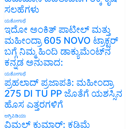
ಸಲಹೆಗಳು
ಯಶೋಗಾಥೆ
ಇದೋ ಅಂಕಿತ್ ಪಾಟೀಲ್ ಮತ್ತು
ಮಹೀಂದ್ರಾ 605 NOVO ಟ್ರಾಕ್ಟರ್
ಬಗ್ಗೆ ನಿಮ್ಮ ಹಿಂದಿ ಡಾಕ್ಯುಮೆಂಟ್‌ನ
ಕನ್ನಡ ಅನುವಾದ:
ಯಶೋಗಾಥೆ
ಪ್ರಹಲಾದ್ ಪ್ರಜಾಪತಿ: ಮಹೀಂದ್ರಾ
275 DI TU PP ಜೊತೆಗೆ ಯಶಸ್ಸಿನ
ಹೊಸ ಎತ್ತರಗಳಿಗೆ
ಅಗ್ರಿಪಿಡಿಯಾ
ವಿಮಲ್ ಕುಮಾರ್: ಕಡಿಮೆ