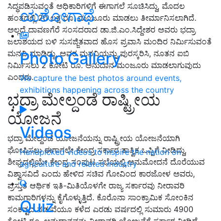
ಸಿದ್ಧಪಡಿಸುವಂತೆ ಅಧಿಕಾರಿಗಳಿಗೆ ಈಗಾಗಲೆ ಸೂಚಿಸಿದ್ದು
,
ಮೊದಲ
ಯಶೋಗಾಥೆ
ಹಂತದಲ್ಲಿ
20
ಲಕ್ಷ ರೂ
.
ಮಂಜೂರು ಮಾಡಲು ತೀರ್ಮಾನಿಸಲಾಗಿದೆ
.
ಅಲ್ಲದೆ ದಾವಣಗೆರೆ ಸಂಸದರಾದ ಡಾ
.
ಜಿ
.
ಎಂ
.
ಸಿದ್ದೇಶರ ಅವರು ಭದ್ರಾ
ಜಲಾಶಯದ ಬಳಿ ಸುಸಜ್ಜಿತವಾದ ಹೊಸ ಪ್ರವಾಸಿ ಮಂದಿರ ನಿರ್ಮಿಸುವಂತೆ
ಮನವಿ ಮಾಡಿದ್ದು
,
ಅವರ ಮನವಿಯನ್ನು ಪುರಸ್ಕರಿಸಿ
,
ನೂತನ ಐಬಿ
Photo Gallery
ನಿರ್ಮಿಸಲು
2
ಕೋಟಿ ರೂ
.
ಅನುದಾನ ಮಂಜೂರು ಮಾಡಲಾಗುವುದು
ಎಂದರು
.
We capture the best photos around events,
exhibitions happening across the country
ಭದ್ರಾ ಮೇಲ್ದಂಡೆ ರಾಷ್ಟ್ರೀಯ
ಯೋಜನೆ
Videos
ಭದ್ರಾ ಮೇಲ್ದಂಡೆ ಯೋಜನೆಯನ್ನು ರಾಷ್ಟ್ರೀಯ ಯೋಜನೆಯಾಗಿ
ಘೋಷಿಸಲು ಈಗಾಗಲೇ ಕೇಂದ್ರ ಸರ್ಕಾರ ತಾತ್ವಿಕ ಒಪ್ಪಿಗೆ ನೀಡಿದ್ದು
,
Handpicked videos to inspire the nation on
ಶೀಘ್ರದಲ್ಲಿಯೇ ಕೇಂದ್ರ ಸಂಪುಟ ಸಭೆಯಲ್ಲಿ ಅನುಮೋದನೆ ದೊರೆಯುವ
agriculture and related industry
ವಿಶ್ವಾಸವಿದೆ ಎಂದು ಹೇಳಿದ ಸಚಿವ ಗೋವಿಂದ ಕಾರಜೋಳ ಅವರು
,
ಪ್ರಸ್ತುತ ಆರ್ಥಿಕ ಇತಿ
-
ಮಿತಿಯೊಳಗೇ ರಾಜ್ಯ ಸರ್ಕಾರವು ನೀರಾವರಿ
ಕಾಮಗಾರಿಗಳನ್ನು ಕೈಗೊಳ್ಳುತ್ತಿದೆ
.
ಕೊರೊನಾ ಸಾಂಕ್ರಾಮಿಕ ಸೋಂಕಿನ
Quiz
ಸಂಕಷ್ಟದ ನಡುವೆಯೂ ಕಳೆದ ಎರಡು ವರ್ಷದಲ್ಲಿ ಸುಮಾರು
4900
ಕೋಟಿ ರೂ
.
ಅನುದಾನವನ್ನು ನೀರಾವರಿ ಯೋಜನೆಗೆ ಸರ್ಕಾರ ನೀಡಿದೆ
.