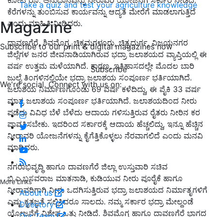
Take a quiz and test your agriculture knowledge
ಕೆರೆಗಳನ್ನು ತುಂಬಿಸುವ ಕಾರ್ಯವನ್ನು ಆದ್ಯತೆ ಮೇರೆಗೆ ಮಾಡಲಾಗುತ್ತಿದೆ
Magazine
ಎಂದು ಮಾಹಿತಿ ನೀಡಿದರು
.
ದಾವಣಗೆರೆ
,
ಶಿವಮೊಗ್ಗ
,
ಚಿಕ್ಕಮಗಳೂರು
,
ಚಿತ್ರದುರ್ಗ
,
ವಿಜಯನಗರ
Subscribe to our print & digital magazines now
ಜಿಲ್ಲೆಗಳ ಜನರ ಜೀವನಾಡಿಯಾಗಿರುವ ಭದ್ರಾ ಜಲಾಶಯದ ವ್ಯಾಪ್ತಿಯಲ್ಲಿ ಈ
ವರ್ಷ ಉತ್ತಮ ಮಳೆಯಾಗಿದೆ
.
ಕಾರಣ
,
ಇತಿಹಾಸದಲ್ಲೇ ಮೊದಲ ಬಾರಿ
Subscribe
ಜುಲೈ ತಿಂಗಳಿನಲ್ಲಿಯೇ ಭದ್ರಾ ಜಲಾಶಯ ಸಂಪೂರ್ಣ ಭರ್ತಿಯಾಗಿದೆ
.
We're social. Connect with us on:
ಜಲಾಶಯ ನಿರ್ಮಾಣಗೊಂಡು
69
ವರ್ಷ ಕಳೆದಿದ್ದು
,
ಈ ಪೈಕಿ
33
ವರ್ಷ
ಮಾತ್ರ ಜಲಾಶಯ ಸಂಪೂರ್ಣ ಭರ್ತಿಯಾಗಿದೆ
.
ಜಲಾಶಯದಿಂದ ನೀರು
ಪಡೆದು ವಿವಿಧ ಬೆಳೆ ಬೆಳೆದು ಆದಾಯ ಗಳಿಸುತ್ತಿರುವ ರೈತರು ನೀರಿನ ಕರ
ಪಾವತಿಸಬೇಕು
.
ಇದರಿಂದ ಸರ್ಕಾರಕ್ಕೆ ಆದಾಯ ಹೆಚ್ಚಲಿದ್ದು
,
ಇನ್ನೂ ಹೆಚ್ಚಿನ
ನೀರಾವರಿ ಯೋಜನೆಗಳನ್ನು ಕೈಗೆತ್ತಿಕೊಳ್ಳಲು ನೆರವಾಗಲಿದೆ ಎಂದು ಮನವಿ
ಮಾಡಿದರು
.
ನಗರಾಭಿವೃದ್ಧಿ ಹಾಗೂ ದಾವಣಗೆರೆ ಜಿಲ್ಲಾ ಉಸ್ತುವಾರಿ ಸಚಿವ
ಬಿ
.
ಎ
.
ಬಸವರಾಜ ಮಾತನಾಡಿ
,
ಕುಡಿಯುವ ನೀರು ಪೂರೈಕೆ ಹಾಗೂ
More Links
ನೀರಾವರಿಗಾಗಿ ನೀರು ಒದಗಿಸುತ್ತಿರುವ ಭದ್ರಾ ಜಲಾಶಯದ ನಿರ್ಮಾತೃಗಳಿಗೆ
About us
ಎಷ್ಟು ಕೃತಜ್ಞತೆ ಸಲ್ಲಿಸಿದರೂ ಸಾಲದು
.
ನಮ್ಮ ಸರ್ಕಾರ ಭದ್ರಾ ಮೇಲ್ದಂಡೆ
Directory
ಯೋಜನೆಗೆ ವಿಶೇಷ ಒತ್ತು ನೀಡಿದೆ
.
ಶಿವಮೊಗ್ಗ ಹಾಗೂ ದಾವಣಗೆರೆ ಭಾಗದ
Our Team