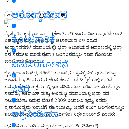
ಆರೋಗ್ಯ ಜೀವನ
ಮೈಸೂರಿನ ಕೃಷ್ಣರಾಜ ಸಾಗರ
(
ಕೆಆರ್
ಎಸ್
)
ಹಾಗೂ ವಿಜಯಪುರದ ಲಾಲ್
ತೋಟಗಾರಿಕೆ
ಬಹದ್ದೂರ್ ಶಾಸ್ತ
ç (
ಆಲಮಟ್ಟಿ
)
ಜಲಾಶಯದ ಬಳಿ ಇರುವ
ಉದ್ಯಾನವನಗಳ ಮಾದರಿಯಲ್ಲೇ ಭದ್ರಾ ಜಲಾಶಯದ ಆವರಣದಲ್ಲಿ ಭದ್ರಾ
ವನ ನಿರ್ಮಾಣ ಮಾಡುವುದಾಗಿ ಜಲಸಂಪನ್ಮೂಲ ಸಚಿವ ಗೋವಿಂದ
ಕಾರಜೋಳ ಹೇಳಿದರು
.
ಪಶುಸಂಗೋಪನೆ
ಚಿಕ್ಕಮಗಳೂರು ಜಿಲ್ಲೆ
,
ತರೀಕೆರೆ ತಾಲೂಕಿನ ಲಕ್ಕವಳ್ಳಿ ಬಳಿ ಇರುವ ಭದ್ರಾ
ಜಲಾಶಯ ಭರ್ತಿಯಾಗುವ ಹಂತ ತಲುಪಿರುವ ಹಿನ್ನೆಲೆಯಲ್ಲಿ ಬಾಗಿನ
ಇತರೆ
ಸಮರ್ಪಣೆ ಕಾರ್ಯಕ್ರಮದಲ್ಲಿ ಭಾಗವಹಿಸಿ ಮಾತನಾಡಿದ ಜಲಸಂಪನ್ಮೂಲ
ಸಚಿವರು
,
ಕೆಆರ್
ಎಸ್ ಮತ್ತು ಆಲಮಟ್ಟಿ ಮಾದರಿಯಲ್ಲಿ ಭದ್ರಾ ವನ
ನಿರ್ಮಿಸಬೇಕು ಎನ್ನುವ ಬೇಡಿಕೆ
2009
ರಿಂದಲೂ ಇದ್ದು
,
ಇದನ್ನು
ಪ್ರವಾಸೋದ್ಯಮ ಇಲಾಖೆಗೆ ವಹಿಸಲಾಗಿತ್ತು
.
ಆದರೆ ಇದೀಗ ಜಲಸಂಪನ್ಮೂಲ
ಅಗ್ರಿಪೀಡಿಯಾ
ಇಲಾಖೆಯಿಂದಲೇ ಭದ್ರಾ ವನ ನಿರ್ಮಿಸಲು ನಿರ್ಧರಿಸಲಾಗಿದೆ ಎಂದರು
.
ವನ ನಿರ್ಮಾಣಕ್ಕಾಗಿ ಸಮಗ್ರ ಯೋಜನಾ ವರದಿ
(
ಡಿಪಿಆರ್
)