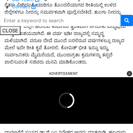
ರೈತರು ಸೇರಿದಂತೆ ಯಾರಿಗೂ ತೊಂದರೆಯಾಗದ ರೀತಿಯಲ್ಲಿ ಉಳಿದ
Contact
ಜಿಲ್ಲೆಗಳಿಗೂ ನೀರನ್ನು ಸಮರ್ಪಕವಾಗಿ ಪೂರೈಸಬೇಕಿದೆ
.
ತುಂಗಾ ನೀರನ್ನು
ಭದ್ರಾ ಜಲಾಶಯಕ್ಕೆ ಲಿಫ್ಟ್ ಮಾಡಿ
,
ದಾವಣಗೆರೆ ಜಿಲ್ಲೆಯ ಜಗಳೂರು ಹಾಗೂ
ಚಿತ್ರದುರ್ಗ ಜಿಲ್ಲೆಗೆ ಹರಿಸುವ ಕಾಮಗಾರಿ ತ್ವರಿತವಾಗಿ ಆಗಬೇಕು ಎನ್ನುವುದು
CLOSE
ನಮ್ಮ ಸದಾಶಯವಾಗಿದೆ
.
ಈ ವರ್ಷ ಇಡೀ ರಾಜ್ಯದಲ್ಲಿ ಸಮೃದ್ಧ
ಮಳೆಯಾಗಿದೆ
.
ವರುಣ ದೇವೆ ಮುಂದೆ ಬರಲಿರುವ ವರ್ಷಗಳಲ್ಲೂ ರಾಜ್ಯದ
ಮೇಲೆ ಇದೇ ರೀತಿ ಕೃಪೆ ತೋರಲಿ
.
ಕೋವಿಡ್ ಭೀತಿ ಇನ್ನೂ ಇದ್ದು
,
ಸಾರ್ವಜನಿಕರು ಮೈಮರೆಯದೆ
,
ಮುಂಜಾಗ್ರತಾ ಕ್ರಮಗಳನ್ನು ತಪ್ಪದೆ
ಪಾಲಿಸುವಂತೆ ಸಚಿವರು ಮನವಿ ಮಾಡಿಕೊಂಡರು
.
ADVERTISEMENT
ದಾವಣಗೆರೆ ಸಂಸದ ಡಾ
.
ಜಿ
.
ಎಂ
.
ಸಿದ್ದೇಶ್ವರ ಅವರು ಮಾತನಾಡಿ
,
ಹಲವಾರು