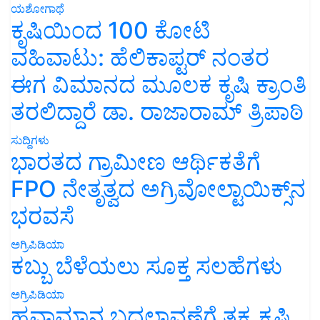
ಯಶೋಗಾಥೆ
ಕೃಷಿಯಿಂದ 100 ಕೋಟಿ
ವಹಿವಾಟು: ಹೆಲಿಕಾಪ್ಟರ್ ನಂತರ
ಈಗ ವಿಮಾನದ ಮೂಲಕ ಕೃಷಿ ಕ್ರಾಂತಿ
ತರಲಿದ್ದಾರೆ ಡಾ. ರಾಜಾರಾಮ್ ತ್ರಿಪಾಠಿ
ಸುದ್ದಿಗಳು
ಭಾರತದ ಗ್ರಾಮೀಣ ಆರ್ಥಿಕತೆಗೆ
FPO ನೇತೃತ್ವದ ಅಗ್ರಿವೋಲ್ಟಾಯಿಕ್ಸ್‌ನ
ಭರವಸೆ
ಅಗ್ರಿಪಿಡಿಯಾ
ಕಬ್ಬು ಬೆಳೆಯಲು ಸೂಕ್ತ ಸಲಹೆಗಳು
ಅಗ್ರಿಪಿಡಿಯಾ
ಹವಾಮಾನ ಬದಲಾವಣೆಗೆ ತಕ್ಕ ಕೃಷಿ