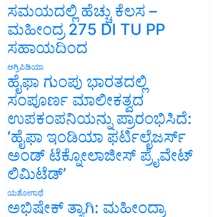
ಸಮಯದಲ್ಲಿ ಹೆಚ್ಚು ಕೆಲಸ –
ಮಹೀಂದ್ರ 275 DI TU PP
ಸಹಾಯದಿಂದ
ಅಗ್ರಿಪಿಡಿಯಾ
ಹೈಫಾ ಗುಂಪು ಭಾರತದಲ್ಲಿ
ಸಂಪೂರ್ಣ ಮಾಲೀಕತ್ವದ
ಉಪಕಂಪನಿಯನ್ನು ಪ್ರಾರಂಭಿಸಿದೆ:
‘ಹೈಫಾ ಇಂಡಿಯಾ ಫರ್ಟಿಲೈಜರ್ಸ್
ಅಂಡ್ ಟೆಕ್ನೋಲಾಜೀಸ್ ಪ್ರೈವೇಟ್
ಲಿಮಿಟೆಡ್’
ಯಶೋಗಾಥೆ
ಅಭಿಷೇಕ್ ತ್ಯಾಗಿ: ಮಹೀಂದ್ರಾ