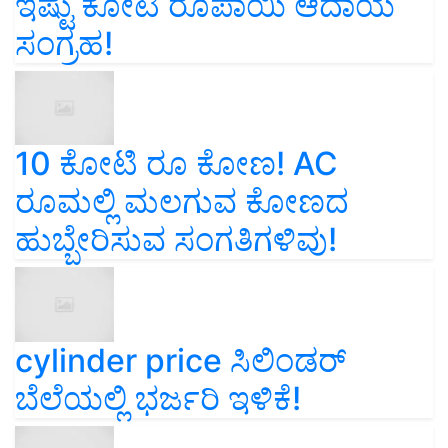
ಇಷ್ಟು ಕೋಟಿ ರೂಪಾಯಿ ಆದಾಯ
ಸಂಗ್ರಹ!
10 ಕೋಟಿ ರೂ ಕೋಣ! AC
ರೂಮಲ್ಲಿ ಮಲಗುವ ಕೋಣದ
ಹುಬ್ಬೇರಿಸುವ ಸಂಗತಿಗಳಿವು!
cylinder price ಸಿಲಿಂಡರ್‌
ಬೆಲೆಯಲ್ಲಿ ಭರ್ಜರಿ ಇಳಿಕೆ!