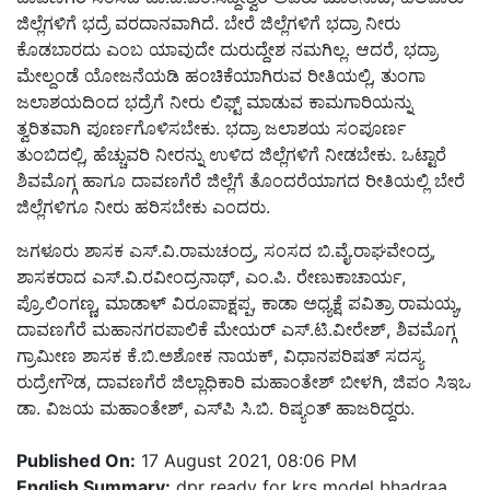
ಜಿಲ್ಲೆಗಳಿಗೆ ಭದ್ರೆ ವರದಾನವಾಗಿದೆ
.
ಬೇರೆ ಜಿಲ್ಲೆಗಳಿಗೆ ಭದ್ರಾ ನೀರು
ಕೊಡಬಾರದು ಎಂಬ ಯಾವುದೇ ದುರುದ್ದೇಶ ನಮಗಿಲ್ಲ
.
ಆದರೆ
,
ಭದ್ರಾ
ಮೇಲ್ದಂಡೆ ಯೋಜನೆಯಡಿ ಹಂಚಿಕೆಯಾಗಿರುವ ರೀತಿಯಲ್ಲಿ
,
ತುಂಗಾ
ಜಲಾಶಯದಿಂದ ಭದ್ರೆಗೆ ನೀರು ಲಿಫ್ಟ್ ಮಾಡುವ ಕಾಮಗಾರಿಯನ್ನು
ತ್ವರಿತವಾಗಿ ಪೂರ್ಣಗೊಳಿಸಬೇಕು
.
ಭದ್ರಾ ಜಲಾಶಯ ಸಂಪೂರ್ಣ
ತುಂಬಿದಲ್ಲಿ
,
ಹೆಚ್ಚುವರಿ ನೀರನ್ನು ಉಳಿದ ಜಿಲ್ಲೆಗಳಿಗೆ ನೀಡಬೇಕು
.
ಒಟ್ಟಾರೆ
ಶಿವಮೊಗ್ಗ ಹಾಗೂ ದಾವಣಗೆರೆ ಜಿಲ್ಲೆಗೆ ತೊಂದರೆಯಾಗದ ರೀತಿಯಲ್ಲಿ ಬೇರೆ
ಜಿಲ್ಲೆಗಳಿಗೂ ನೀರು ಹರಿಸಬೇಕು ಎಂದರು
.
ಜಗಳೂರು ಶಾಸಕ ಎಸ್
.
ವಿ
.
ರಾಮಚಂದ್ರ
,
ಸಂಸದ ಬಿ
.
ವೈ
.
ರಾಘವೇಂದ್ರ
,
ಶಾಸಕರಾದ ಎಸ್
.
ವಿ
.
ರವೀಂದ್ರನಾಥ್
,
ಎಂ
.
ಪಿ
.
ರೇಣುಕಾಚಾರ್ಯ
,
ಪ್ರೊ
.
ಲಿಂಗಣ್ಣ
,
ಮಾಡಾಳ್ ವಿರೂಪಾಕ್ಷಪ್ಪ
,
ಕಾಡಾ ಅಧ್ಯಕ್ಷೆ ಪವಿತ್ರಾ ರಾಮಯ್ಯ
,
ದಾವಣಗೆರೆ ಮಹಾನಗರಪಾಲಿಕೆ ಮೇಯರ್ ಎಸ್
.
ಟಿ
.
ವೀರೇಶ್
,
ಶಿವಮೊಗ್ಗ
ಗ್ರಾಮೀಣ ಶಾಸಕ ಕೆ
.
ಬಿ
.
ಅಶೋಕ ನಾಯಕ್
,
ವಿಧಾನಪರಿಷತ್ ಸದಸ್ಯ
ರುದ್ರೇಗೌಡ
,
ದಾವಣಗೆರೆ ಜಿಲ್ಲಾಧಿಕಾರಿ ಮಹಾಂತೇಶ್ ಬೀಳಗಿ
,
ಜಿಪಂ ಸಿಇಒ
ಡಾ
.
ವಿಜಯ ಮಹಾಂತೇಶ್
,
ಎಸ್
ಪಿ ಸಿ
.
ಬಿ
.
ರಿಷ್ಯಂತ್ ಹಾಜರಿದ್ದರು
.
Published On:
17 August 2021, 08:06 PM
English Summary:
dpr ready for krs model bhadraa