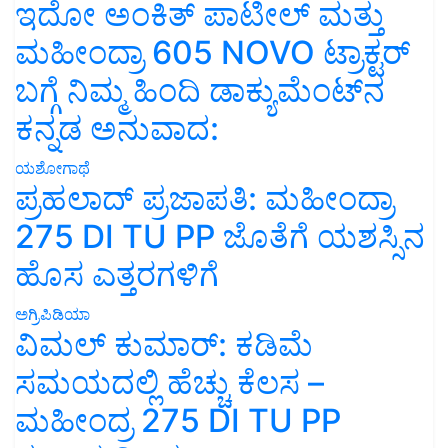
ಇದೋ ಅಂಕಿತ್ ಪಾಟೀಲ್ ಮತ್ತು
ಮಹೀಂದ್ರಾ 605 NOVO ಟ್ರಾಕ್ಟರ್
ಬಗ್ಗೆ ನಿಮ್ಮ ಹಿಂದಿ ಡಾಕ್ಯುಮೆಂಟ್‌ನ
ಕನ್ನಡ ಅನುವಾದ:
ಯಶೋಗಾಥೆ
ಪ್ರಹಲಾದ್ ಪ್ರಜಾಪತಿ: ಮಹೀಂದ್ರಾ
275 DI TU PP ಜೊತೆಗೆ ಯಶಸ್ಸಿನ
ಹೊಸ ಎತ್ತರಗಳಿಗೆ
ಅಗ್ರಿಪಿಡಿಯಾ
ವಿಮಲ್ ಕುಮಾರ್: ಕಡಿಮೆ
ಸಮಯದಲ್ಲಿ ಹೆಚ್ಚು ಕೆಲಸ –
ಮಹೀಂದ್ರ 275 DI TU PP