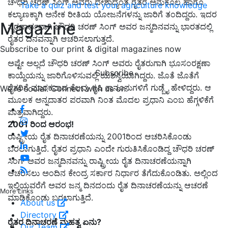
ಚೌಧರಿ ಚರಣ್ ಸಿಂಗ್ ಅವರು ದೇಶಾದ್ಯಂತ ರೈತರ ಅನುಕೂಲ ಹಾಗೂ
Take a quiz and test your agriculture knowledge
ಕಲ್ಯಾಣಕ್ಕಾಗಿ ಅನೇಕ ರೀತಿಯ ಯೋಜನೆಗಳನ್ನು ಜಾರಿಗೆ ತಂದಿದ್ದರು. ಇದರ
Magazine
ಸ್ಮರಣಾರ್ಥವಾಗಿ ಚೌಧರಿ ಚರಣ್ ಸಿಂಗ್ ಅವರ ಜನ್ಮದಿನವನ್ನು ಭಾರತದಲ್ಲಿ
ರೈತರ ದಿನವನ್ನಾಗಿ ಆಚರಿಸಲಾಗುತ್ತದೆ.
Subscribe to our print & digital magazines now
ಅಷ್ಟೇ ಅಲ್ಲದೆ ಚೌಧರಿ ಚರಣ್ ಸಿಂಗ್ ಅವರು ರೈತರುಗಾಗಿ ಭೂಸಂರಕ್ಷಣಾ
Subscribe
ಕಾಯ್ದೆಯನ್ನು ಜಾರಿಗೊಳಿಸುವಲ್ಲಿ ಯಶಸ್ವಿಯಾಗಿದ್ದರು. ಜೊತೆ ಜೊತೆಗೆ
ರೈತರಿಗೆ ಮಾರಕವಾದ ಕೆಲವು ಕೃಷಿ ಕಾನೂನುಗಳಿಗೆ ಗುಡ್ಬೈ ಹೇಳಿದ್ದರು. ಆ
We're social. Connect with us on:
ಮೂಲಕ ಅನ್ನದಾತರ ಪರವಾಗಿ ನಿಂತ ಮೊದಲ ಪ್ರಧಾನಿ ಎಂಬ ಹೆಗ್ಗಳಿಕೆಗೆ
ಪಾತ್ರವಾಗಿದ್ದರು.
2001 ರಿಂದ ಆರಂಭ!
ರಾಷ್ಟ್ರೀಯ ರೈತ ದಿನಾಚರಣೆಯನ್ನು 2001ರಿಂದ ಆಚರಿಸಿಕೊಂಡು
ಬರಲಾಗುತ್ತಿದೆ. ರೈತರ ಪ್ರಧಾನಿ ಎಂದೇ ಗುರುತಿಸಿಕೊಂಡಿದ್ದ ಚೌಧರಿ ಚರಣ್
ಸಿಂಗ್ ಅವರ ಜನ್ಮದಿನವನ್ನು ರಾಷ್ಟ್ರೀಯ ರೈತ ದಿನಾಚರಣೆಯನ್ನಾಗಿ
ಆಚರಿಸಲು ಅಂದಿನ ಕೇಂದ್ರ ಸರ್ಕಾರ ನಿರ್ಧಾರ ತೆಗೆದುಕೊಂಡಿತು. ಅಲ್ಲಿಂದ
ಇಲ್ಲಿಯವರೆಗೆ ಅವರ ಜನ್ಮ ದಿನದಂದು ರೈತ ದಿನಾಚರಣೆಯನ್ನು ಆಚರಣೆ
More Links
ಮಾಡಿಕೊಂಡು ಬರಲಾಗುತ್ತಿದೆ.
About us
Directory
ರೈತರ ದಿನಾಚರಣೆ ಮಹತ್ವ ಏನು?
Our Team