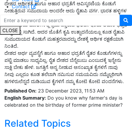
ದೇಶದ ಆರ್ಥಿಕತೆ ಹಾಗೂ ಆಹಾರ ಭದ್ರತೆಗೆ ಅವಿಸ್ಮರಣಿಯ ಕೊಡುಗೆ
Contact
ನೀಡುತ್ತಿರುವ ಸಮುದಾಯ ಅಂದರೇ ಅದು ರೈತಾಪಿ ವರ್ಗ. ಭಾರತ ಹಳ್ಳಿಗಳ
ದೇಶವಾಗಿದ್ದು ಇಲ್ಲಿ ಕೃಷಿಯೇ ಪ್ರಧಾನ ಕಸುಬಾಗಿದೆ. ದೇಶದ ಅಂಸಂಖ್ಯಾತ
ರೈತರು ಇಂದು ಹೊಲಗಳಲ್ಲಿ ಶ್ರಮಿಸುತ್ತಿರುವ ಫಲವೇ ಇಂದು ಆಹಾರ ಭದ್ರತೆ
CLOSE
ಸುಸ್ಥಿಯಲ್ಲಿ ಸಾಗಿದೆ. ಅದರ ಜೊತೆಗೆ ಕೃಷಿ ಉತ್ಪಾದನೆಯಲ್ಲೂ ಕೂಡ ರೈತಾಪಿ
ಸುಮುದಾಯದ ಕೊಡುಗೆ ಮಹತ್ತರವಾದದ್ದು ದೇಶಕ್ಕೆ ಆರ್ಥಿಕ ರಕ್ಷಣೆಯಾಗಿ
ನಿಂತಿದೆ.
ದೇಶದ ಅರ್ಥ ವ್ಯವಸ್ಥೆಗೆ ಹಾಗೂ ಆಹಾರ ಭದ್ರತೆಗೆ ರೈತರ ಕೊಡುಗೆಗಳನ್ನು
ಪಟ್ಟಿ ಮಾಡಲು ಸಾಧ್ಯವಿಲ್ಲ. ರೈತ ದೇಶದ ಬೆನ್ನೆಲುಬು ಎಂಬುದಕ್ಕೆ ಇನ್ನೇನು
ಸಾಕ್ಷಿ ಬೇಕು ಹೇಳಿ. ಜಗತ್ತಿಗೆ ಅನ್ನ ನೀಡುವ ಅಸಂಖ್ಯಾತ ಕೈಗಳಿಗೆ ನಾವು
ನೀವು ಎಲ್ಲರೂ ಕೂಡ ತಲೆಬಾಗಿ ನಮಿಸುವ ಸಮಯವಿದು ನಮ್ಮೆಲ್ಲರಿಗಾಗಿ
ಹಗಳಿರುಲೆನ್ನದೆ ದುಡಿಯುವ ಕೈಗಳಿಗೆ ನಮ್ಮ ಕೋಟಿ ಕೋಟಿ ವಂದನೆಗಳು.
Published On:
23 December 2023, 11:53 AM
English Summary:
Do you know why farmer's day is
celebrated on the birthday of former prime minister?
Related Topics