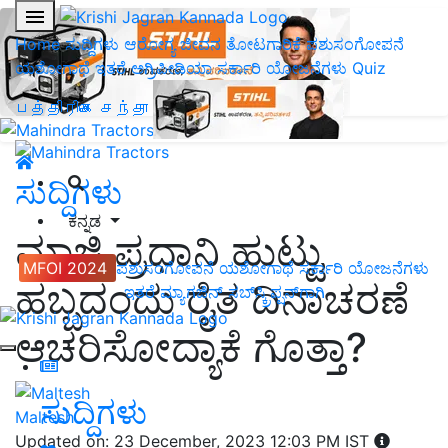
Home
ಸುದ್ದಿಗಳು
ಆರೋಗ್ಯ ಜೀವನ
ತೋಟಗಾರಿಕೆ
ಪಶುಸಂಗೋಪನೆ
ಯಶೋಗಾಥೆ
ಇತರೆ
ಅಗ್ರಿಪೀಡಿಯಾ
ಸರ್ಕಾರಿ ಯೋಜನೆಗಳು
Quiz
பத்திரிகை சந்தா
ಸುದ್ದಿಗಳು
ಕನ್ನಡ
ಮಾಜಿ ಪ್ರಧಾನಿ ಹುಟ್ಟು
MFOI 2024
ಪಶುಸಂಗೋಪನೆ
ಯಶೋಗಾಥೆ
ಸರ್ಕಾರಿ ಯೋಜನೆಗಳು
ಹಬ್ಬದಂದು ರೈತ ದಿನಾಚರಣೆ
ಇತರೆ
ಮ್ಯಾಗಜಿನ್‌ ಸಬ್‌ಸ್ಕ್ರಿಪ್ಷನ್‌ಗಾಗಿ
ಆಚರಿಸೋದ್ಯಾಕೆ ಗೊತ್ತಾ?
ಸುದ್ದಿಗಳು
Maltesh
Updated on: 23 December, 2023 12:03 PM IST