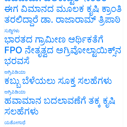
ಈಗ ವಿಮಾನದ ಮೂಲಕ ಕೃಷಿ ಕ್ರಾಂತಿ
ತರಲಿದ್ದಾರೆ ಡಾ. ರಾಜಾರಾಮ್ ತ್ರಿಪಾಠಿ
ಸುದ್ದಿಗಳು
ಭಾರತದ ಗ್ರಾಮೀಣ ಆರ್ಥಿಕತೆಗೆ
FPO ನೇತೃತ್ವದ ಅಗ್ರಿವೋಲ್ಟಾಯಿಕ್ಸ್‌ನ
ಭರವಸೆ
ಅಗ್ರಿಪಿಡಿಯಾ
ಕಬ್ಬು ಬೆಳೆಯಲು ಸೂಕ್ತ ಸಲಹೆಗಳು
ಅಗ್ರಿಪಿಡಿಯಾ
ಹವಾಮಾನ ಬದಲಾವಣೆಗೆ ತಕ್ಕ ಕೃಷಿ
ಸಲಹೆಗಳು
ಯಶೋಗಾಥೆ