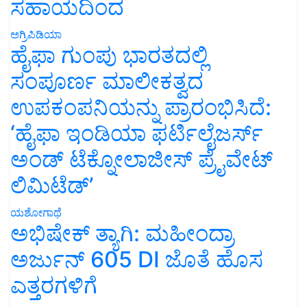
ಸಹಾಯದಿಂದ
ಅಗ್ರಿಪಿಡಿಯಾ
ಹೈಫಾ ಗುಂಪು ಭಾರತದಲ್ಲಿ
ಸಂಪೂರ್ಣ ಮಾಲೀಕತ್ವದ
ಉಪಕಂಪನಿಯನ್ನು ಪ್ರಾರಂಭಿಸಿದೆ:
‘ಹೈಫಾ ಇಂಡಿಯಾ ಫರ್ಟಿಲೈಜರ್ಸ್
ಅಂಡ್ ಟೆಕ್ನೋಲಾಜೀಸ್ ಪ್ರೈವೇಟ್
ಲಿಮಿಟೆಡ್’
ಯಶೋಗಾಥೆ
ಅಭಿಷೇಕ್ ತ್ಯಾಗಿ: ಮಹೀಂದ್ರಾ
ಅರ್ಜುನ್ 605 DI ಜೊತೆ ಹೊಸ
ಎತ್ತರಗಳಿಗೆ