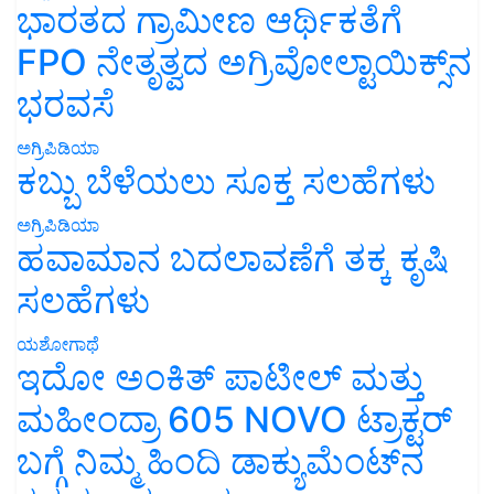
ಭಾರತದ ಗ್ರಾಮೀಣ ಆರ್ಥಿಕತೆಗೆ
FPO ನೇತೃತ್ವದ ಅಗ್ರಿವೋಲ್ಟಾಯಿಕ್ಸ್‌ನ
ಭರವಸೆ
ಅಗ್ರಿಪಿಡಿಯಾ
ಕಬ್ಬು ಬೆಳೆಯಲು ಸೂಕ್ತ ಸಲಹೆಗಳು
ಅಗ್ರಿಪಿಡಿಯಾ
ಹವಾಮಾನ ಬದಲಾವಣೆಗೆ ತಕ್ಕ ಕೃಷಿ
ಸಲಹೆಗಳು
ಯಶೋಗಾಥೆ
ಇದೋ ಅಂಕಿತ್ ಪಾಟೀಲ್ ಮತ್ತು
ಮಹೀಂದ್ರಾ 605 NOVO ಟ್ರಾಕ್ಟರ್
ಬಗ್ಗೆ ನಿಮ್ಮ ಹಿಂದಿ ಡಾಕ್ಯುಮೆಂಟ್‌ನ