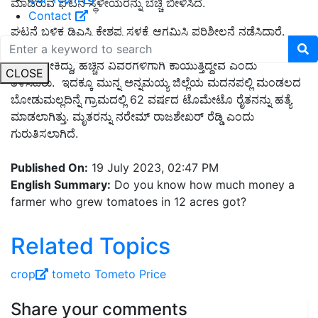
ಮಾಡಿರುವ ಘಟನೆ ಸ್ಥಳೀಯರನ್ನು ಬೆಚ್ಚಿ ಬೀಳಿಸಿದೆ.
Contact
ಘಟನೆ ಬಳಿಕ ಡಿಎಸ್ಪಿ ಕೇಶಪ್ಪ ಸ್ಥಳಕ್ಕೆ ಆಗಮಿಸಿ ಪರಿಶೀಲನೆ ನಡೆಸಿದ್ದಾರೆ.
ಮಾಹಿತಿ ಪಡೆದು ಘಟನಾ ಸ್ಥಳಕ್ಕೆ ತಲುಪಿದ್ದು, ಘಟನೆಯ ಕುರಿತು ತನಿಖೆ
ನಡೆಯಬೇಕಿದ್ದು, ಹೆಚ್ಚಿನ ವಿವರಗಳಿಗಾಗಿ ಕಾಯುತ್ತಿದ್ದೇವೆ ಎಂದು
CLOSE
ತಿಳಿಸಿದರು. ಇದಕ್ಕೂ ಮುನ್ನ ಅನ್ನಮಯ್ಯ ಜಿಲ್ಲೆಯ ಮದನಪಲ್ಲಿ ಮಂಡಲದ
ಬೋಡುಮಲ್ಲದಿನ್ನೆ ಗ್ರಾಮದಲ್ಲಿ 62 ವರ್ಷದ ಟೊಮೇಟೊ ರೈತನನ್ನು ಹತ್ಯೆ
ಮಾಡಲಾಗಿತ್ತು. ಮೃತರನ್ನು ನರೇಮ್ ರಾಜಶೇಖರ್ ರೆಡ್ಡಿ ಎಂದು
ಗುರುತಿಸಲಾಗಿದೆ.
Published On:
19 July 2023, 02:47 PM
English Summary:
Do you know how much money a
farmer who grew tomatoes in 12 acres got?
Related Topics
crop
tometo
Tometo Price
Share your comments