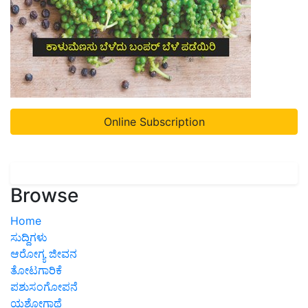
Online Subscription
Browse
Home
ಸುದ್ದಿಗಳು
ಆರೋಗ್ಯ ಜೀವನ
ತೋಟಗಾರಿಕೆ
ಪಶುಸಂಗೋಪನೆ
ಯಶೋಗಾಥೆ