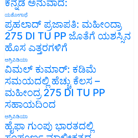
ಕನ್ನಡ ಅನುವಾದ:
ಯಶೋಗಾಥೆ
ಪ್ರಹಲಾದ್ ಪ್ರಜಾಪತಿ: ಮಹೀಂದ್ರಾ
275 DI TU PP ಜೊತೆಗೆ ಯಶಸ್ಸಿನ
ಹೊಸ ಎತ್ತರಗಳಿಗೆ
ಅಗ್ರಿಪಿಡಿಯಾ
ವಿಮಲ್ ಕುಮಾರ್: ಕಡಿಮೆ
ಸಮಯದಲ್ಲಿ ಹೆಚ್ಚು ಕೆಲಸ –
ಮಹೀಂದ್ರ 275 DI TU PP
ಸಹಾಯದಿಂದ
ಅಗ್ರಿಪಿಡಿಯಾ
ಹೈಫಾ ಗುಂಪು ಭಾರತದಲ್ಲಿ
ಸಂಪೂರ್ಣ ಮಾಲೀಕತ್ವದ