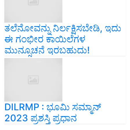
ತಲೆನೋವನ್ನು ನಿರ್ಲಕ್ಷಿಸಬೇಡಿ, ಇದು
ಈ ಗಂಭೀರ ಕಾಯಿಲೆಗಳ
ಮುನ್ಸೂಚನೆ ಇರಬಹುದು!
DILRMP : ಭೂಮಿ ಸಮ್ಮಾನ್‌
2023 ಪ್ರಶಸ್ತಿ ಪ್ರಧಾನ