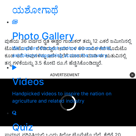
ಯಶೋಗಾಥೆ
Photo Gallery
ಪುಣೆಯ 36 ವರ್ಷದ ರೈತ ಈಶ್ವರ ಗಾಯಕರ್ ತಮ್ಮ 12 ಎಕರೆ ಜಮೀನಿನಲ್ಲಿ
We capture the best photos around events,
ಟೊಮೆಟೊ ಬೆಳೆ ಬೆಳೆದಿದ್ದಾರೆ. ಅವರ ಬಳಿ 60 ಸಾವಿರ ಕೆಜಿ ಟೊಮೆಟೊ
exhibitions happening across the country
ಕೂಡ ಇದೆ. ಅವುಗಳನ್ನು ಇದೇ ಬೆಲೆಗೆ ಮಾರಾಟ ಮಾಡಿ ಈ ಋತುವಿನಲ್ಲಿ
ತನ್ನ ಗಳಿಕೆಯನ್ನು 3.5 ಕೋಟಿ ರೂ.ಗೆ ಹೆಚ್ಚಿಸಿಕೊಂಡಿದ್ದಾರೆ.
ADVERTISEMENT
Videos
Handpicked videos to inspire the nation on
agriculture and related industry
Quiz
ಸಾಮಾನ್ಯ ಪರಿಸ್ಥಿತಿಯಲ್ಲಿ ಒಂದು ಕಿಲೋ ಟೊಮೆಟೊ ಬೆಲೆ ಕೆಜಿಗೆ 20