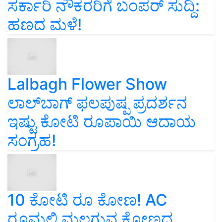
ಸರ್ಕಾರಿ ನೌಕರರಿಗೆ ಬಂಪರ್‌ ಸುದ್ದಿ:
ಹಣದ ಮಳೆ!
Lalbagh Flower Show
ಲಾಲ್‌ಬಾಗ್ ಫಲಪುಷ್ಪ ಪ್ರದರ್ಶನ
ಇಷ್ಟು ಕೋಟಿ ರೂಪಾಯಿ ಆದಾಯ
ಸಂಗ್ರಹ!
10 ಕೋಟಿ ರೂ ಕೋಣ! AC
ರೂಮಲ್ಲಿ ಮಲಗುವ ಕೋಣದ