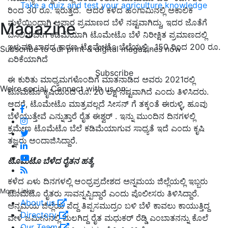
Take a quiz and test your agriculture knowledge
ರಿಂದ 30 ರೂ. ಇರುತ್ತದೆ. ಆದರೆ ಕಳೆದ ಹಂಗಾಮಿನಲ್ಲಿ ಅಕಾಲಿಕ
ಮಳೆಯಿಂದಾಗಿ ಅಪಾರ ಪ್ರಮಾಣದ ಬೆಳೆ ನಷ್ಟವಾಗಿದ್ದು, ಇದರ ಜೊತೆಗೆ
Magazine
ಬಿಸಿಲಿನ ಬೇಗೆ ಕಡಿಮೆಯಾಗಿ ಟೊಮೇಟೊ ಬೆಳೆ ನಿರೀಕ್ಷಿತ ಪ್ರಮಾಣದಲ್ಲಿ
ಇಳುವರಿ ಬಾರದ ಕಾರಣ ಟೊಮೇಟೊ ಬೆಲೆಯಲ್ಲಿ . 150 ರಿಂದ 200 ರೂ.
Subscribe to our print & digital magazines now
ಏರಿಕೆಯಾಗಿದೆ
Subscribe
ಈ ಕುರಿತು ಮಾಧ್ಯಮಗಳೊಂದಿಗೆ ಮಾತನಾಡಿದ ಅವರು 2021ರಲ್ಲಿ
We're social. Connect with us on:
ಟೊಮೆಟೊ ಕೃಷಿಯಿಂದ ರೂ. 20 ಲಕ್ಷ ನಷ್ಟವಾಗಿದೆ ಎಂದು ತಿಳಿಸಿದರು.
ಆದರೆ, ಟೊಮೇಟೊ ಮಾತ್ರವಲ್ಲದೆ ಸೀಸನ್ ಗೆ ತಕ್ಕಂತೆ ಈರುಳ್ಳಿ, ಹೂವು
ಬೆಳೆಯುತ್ತೇವೆ ಎನ್ನುತ್ತಾರೆ ರೈತ ಈಶ್ವರ್ . ಇನ್ನು ಮುಂದಿನ ದಿನಗಳಲ್ಲಿ
ಕ್ರಮೇಣ ಟೊಮೆಟೊ ಬೆಲೆ ಕಡಿಮೆಯಾಗುವ ಸಾಧ್ಯತೆ ಇದೆ ಎಂದು ಕೃಷಿ
ತಜ್ಞರು ಅಂದಾಜಿಸಿದ್ದಾರೆ.
ಟೊಮೆಟೊ ಬೆಳೆದ ರೈತನ ಹತ್ಯೆ
ಕಳೆದ ಏಳು ದಿನಗಳಲ್ಲಿ ಆಂಧ್ರಪ್ರದೇಶದ ಅನ್ನಮಯ ಜಿಲ್ಲೆಯಲ್ಲಿ ಇಬ್ಬರು
More Links
ಟೊಮೆಟೊ ರೈತರು ಸಾವನ್ನಪ್ಪಿದ್ದಾರೆ ಎಂದು ಪೊಲೀಸರು ತಿಳಿಸಿದ್ದಾರೆ.
About us
ಅನ್ನಮಯ ಜಿಲ್ಲೆಯ ಪೆದ್ದ ತಿಪ್ಪಸಮುದ್ರಂ ಬಳಿ ಬೆಳೆ ಕಾವಲು ಕಾಯುತ್ತಿದ್ದ
Directory
ವೇಳೆ ಜಮೀನಿನಲ್ಲಿ ಮಲಗಿದ್ದ ರೈತ ಮಧುಕರ್ ರೆಡ್ಡಿ ಎಂಬಾತನನ್ನು ಕೊಲೆ
Our Team