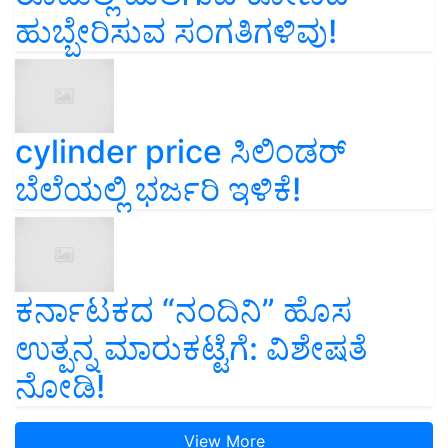
ಹುಬ್ಬೇರಿಸುವ ಸಂಗತಿಗಳಿವು!
cylinder price ಸಿಲಿಂಡರ್‌
ಬೆಲೆಯಲ್ಲಿ ಭರ್ಜರಿ ಇಳಿಕೆ!
ಕರ್ನಾಟಕದ “ನಂದಿನಿ” ಹೊಸ
ಉತ್ಪನ್ನ ಮಾರುಕಟ್ಟೆಗೆ: ವಿಶೇಷತೆ
ನೋಡಿ!
View More