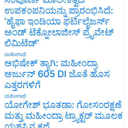
ಉಪಕಂಪನಿಯನ್ನು ಪ್ರಾರಂಭಿಸಿದೆ:
‘ಹೈಫಾ ಇಂಡಿಯಾ ಫರ್ಟಿಲೈಜರ್ಸ್
ಅಂಡ್ ಟೆಕ್ನೋಲಾಜೀಸ್ ಪ್ರೈವೇಟ್
ಲಿಮಿಟೆಡ್’
ಯಶೋಗಾಥೆ
ಅಭಿಷೇಕ್ ತ್ಯಾಗಿ: ಮಹೀಂದ್ರಾ
ಅರ್ಜುನ್ 605 DI ಜೊತೆ ಹೊಸ
ಎತ್ತರಗಳಿಗೆ
ಯಶೋಗಾಥೆ
ಯೋಗೇಶ್ ಭೂತಡಾ: ಗೋಸಂರಕ್ಷಣೆ
ಮತ್ತು ಮಹೀಂದ್ರಾ ಟ್ರ್ಯಾಕ್ಟರ್ ಮೂಲಕ
ಯಶಸ್ಸಿನ ಕಥೆ