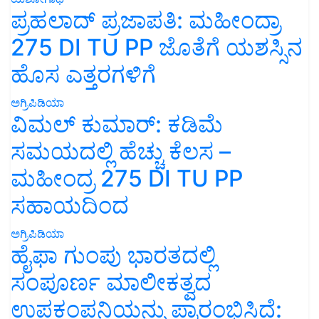
ಪ್ರಹಲಾದ್ ಪ್ರಜಾಪತಿ: ಮಹೀಂದ್ರಾ
275 DI TU PP ಜೊತೆಗೆ ಯಶಸ್ಸಿನ
ಹೊಸ ಎತ್ತರಗಳಿಗೆ
ಅಗ್ರಿಪಿಡಿಯಾ
ವಿಮಲ್ ಕುಮಾರ್: ಕಡಿಮೆ
ಸಮಯದಲ್ಲಿ ಹೆಚ್ಚು ಕೆಲಸ –
ಮಹೀಂದ್ರ 275 DI TU PP
ಸಹಾಯದಿಂದ
ಅಗ್ರಿಪಿಡಿಯಾ
ಹೈಫಾ ಗುಂಪು ಭಾರತದಲ್ಲಿ
ಸಂಪೂರ್ಣ ಮಾಲೀಕತ್ವದ
ಉಪಕಂಪನಿಯನ್ನು ಪ್ರಾರಂಭಿಸಿದೆ: