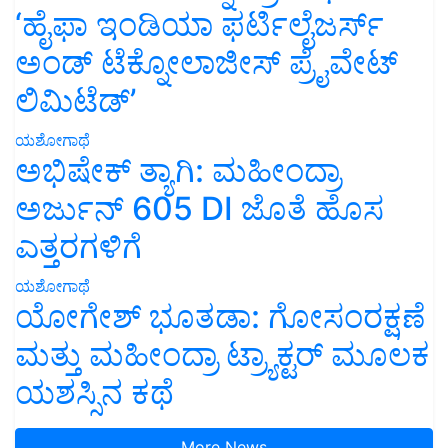
‘ಹೈಫಾ ಇಂಡಿಯಾ ಫರ್ಟಿಲೈಜರ್ಸ್
ಅಂಡ್ ಟೆಕ್ನೋಲಾಜೀಸ್ ಪ್ರೈವೇಟ್
ಲಿಮಿಟೆಡ್’
ಯಶೋಗಾಥೆ
ಅಭಿಷೇಕ್ ತ್ಯಾಗಿ: ಮಹೀಂದ್ರಾ
ಅರ್ಜುನ್ 605 DI ಜೊತೆ ಹೊಸ
ಎತ್ತರಗಳಿಗೆ
ಯಶೋಗಾಥೆ
ಯೋಗೇಶ್ ಭೂತಡಾ: ಗೋಸಂರಕ್ಷಣೆ
ಮತ್ತು ಮಹೀಂದ್ರಾ ಟ್ರ್ಯಾಕ್ಟರ್ ಮೂಲಕ
ಯಶಸ್ಸಿನ ಕಥೆ
More News