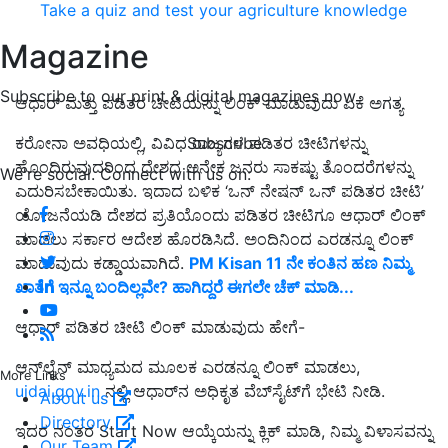
Take a quiz and test your agriculture knowledge
Magazine
Subscribe to our print & digital magazines now
ಆಧಾರ್ ಮತ್ತು ಪಡಿತರ ಚೀಟಿಯನ್ನು ಲಿಂಕ್ ಮಾಡುವುದು ಏಕೆ ಅಗತ್ಯ
Subscribe
ಕರೋನಾ ಅವಧಿಯಲ್ಲಿ, ವಿವಿಧ ರಾಜ್ಯಗಳ ಪಡಿತರ ಚೀಟಿಗಳನ್ನು
ಹೊಂದಿರುವುದರಿಂದ ದೇಶದ ಅನೇಕ ಜನರು ಸಾಕಷ್ಟು ತೊಂದರೆಗಳನ್ನು
We're social. Connect with us on:
ಎದುರಿಸಬೇಕಾಯಿತು. ಇದಾದ ಬಳಿಕ ‘ಒನ್ ನೇಷನ್ ಒನ್ ಪಡಿತರ ಚೀಟಿ
’
ಯೋಜನೆಯಡಿ ದೇಶದ ಪ್ರತಿಯೊಂದು ಪಡಿತರ ಚೀಟಿಗೂ ಆಧಾರ್ ಲಿಂಕ್
ಮಾಡಲು ಸರ್ಕಾರ ಆದೇಶ ಹೊರಡಿಸಿದೆ. ಅಂದಿನಿಂದ ಎರಡನ್ನೂ ಲಿಂಕ್
ಮಾಡುವುದು ಕಡ್ಡಾಯವಾಗಿದೆ.
PM Kisan 11 ನೇ ಕಂತಿನ ಹಣ ನಿಮ್ಮ
ಖಾತೆಗೆ ಇನ್ನೂ ಬಂದಿಲ್ಲವೇ? ಹಾಗಿದ್ದರೆ ಈಗಲೇ ಚೆಕ್‌ ಮಾಡಿ...
ಆಧಾರ್ ಪಡಿತರ ಚೀಟಿ ಲಿಂಕ್ ಮಾಡುವುದು ಹೇಗೆ-
ಆನ್‌ಲೈನ್ ಮಾಧ್ಯಮದ ಮೂಲಕ ಎರಡನ್ನೂ ಲಿಂಕ್ ಮಾಡಲು,
More Links
uidai.gov.in
ನಲ್ಲಿ ಆಧಾರ್‌ನ ಅಧಿಕೃತ ವೆಬ್‌ಸೈಟ್‌ಗೆ ಭೇಟಿ ನೀಡಿ.
About us
Directory
ಇದರ ನಂತರ Start Now ಆಯ್ಕೆಯನ್ನು ಕ್ಲಿಕ್ ಮಾಡಿ, ನಿಮ್ಮ ವಿಳಾಸವನ್ನು
Our Team