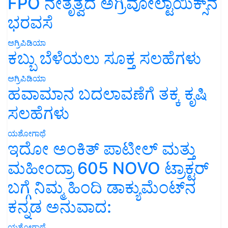
FPO ನೇತೃತ್ವದ ಅಗ್ರಿವೋಲ್ಟಾಯಿಕ್ಸ್‌ನ
ಭರವಸೆ
ಅಗ್ರಿಪಿಡಿಯಾ
ಕಬ್ಬು ಬೆಳೆಯಲು ಸೂಕ್ತ ಸಲಹೆಗಳು
ಅಗ್ರಿಪಿಡಿಯಾ
ಹವಾಮಾನ ಬದಲಾವಣೆಗೆ ತಕ್ಕ ಕೃಷಿ
ಸಲಹೆಗಳು
ಯಶೋಗಾಥೆ
ಇದೋ ಅಂಕಿತ್ ಪಾಟೀಲ್ ಮತ್ತು
ಮಹೀಂದ್ರಾ 605 NOVO ಟ್ರಾಕ್ಟರ್
ಬಗ್ಗೆ ನಿಮ್ಮ ಹಿಂದಿ ಡಾಕ್ಯುಮೆಂಟ್‌ನ
ಕನ್ನಡ ಅನುವಾದ:
ಯಶೋಗಾಥೆ