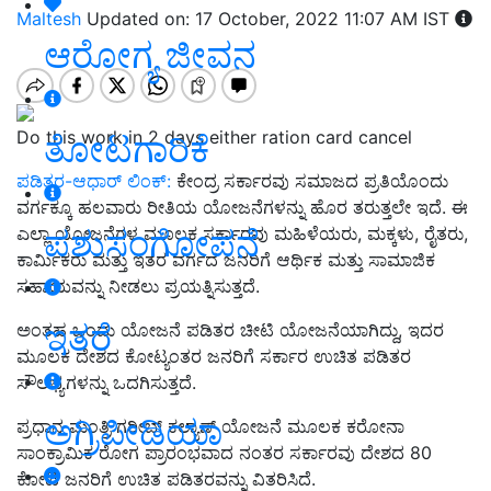
Maltesh
Updated on: 17 October, 2022 11:07 AM IST
ಆರೋಗ್ಯ ಜೀವನ
Do this work in 2 days either ration card cancel
ತೋಟಗಾರಿಕೆ
ಪಡಿತರ-ಆಧಾರ್ ಲಿಂಕ್:
ಕೇಂದ್ರ ಸರ್ಕಾರವು ಸಮಾಜದ ಪ್ರತಿಯೊಂದು
ವರ್ಗಕ್ಕೂ ಹಲವಾರು ರೀತಿಯ ಯೋಜನೆಗಳನ್ನು ಹೊರ ತರುತ್ತಲೇ ಇದೆ. ಈ
ಪಶುಸಂಗೋಪನೆ
ಎಲ್ಲಾ ಯೋಜನೆಗಳ ಮೂಲಕ ಸರ್ಕಾರವು ಮಹಿಳೆಯರು, ಮಕ್ಕಳು, ರೈತರು,
ಕಾರ್ಮಿಕರು ಮತ್ತು ಇತರ ವರ್ಗದ ಜನರಿಗೆ ಆರ್ಥಿಕ ಮತ್ತು ಸಾಮಾಜಿಕ
ಸಹಾಯವನ್ನು ನೀಡಲು ಪ್ರಯತ್ನಿಸುತ್ತದೆ.
ಇತರೆ
ಅಂತಹ ಒಂದು ಯೋಜನೆ ಪಡಿತರ ಚೀಟಿ ಯೋಜನೆಯಾಗಿದ್ದು, ಇದರ
ಮೂಲಕ ದೇಶದ ಕೋಟ್ಯಂತರ ಜನರಿಗೆ ಸರ್ಕಾರ ಉಚಿತ ಪಡಿತರ
ಸೌಲಭ್ಯಗಳನ್ನು ಒದಗಿಸುತ್ತದೆ.
ಅಗ್ರಿಪೀಡಿಯಾ
ಪ್ರಧಾನ ಮಂತ್ರಿ ಗರೀಬ್ ಕಲ್ಯಾಣ್ ಯೋಜನೆ ಮೂಲಕ ಕರೋನಾ
ಸಾಂಕ್ರಾಮಿಕ ರೋಗ ಪ್ರಾರಂಭವಾದ ನಂತರ ಸರ್ಕಾರವು ದೇಶದ 80
ಕೋಟಿ ಜನರಿಗೆ ಉಚಿತ ಪಡಿತರವನ್ನು ವಿತರಿಸಿದೆ.