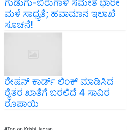
ಗುಡುಗು-ಬಿರುಗಾಳಿ ಸಮೇತ ಭಾರೀ
ಮಳೆ ಸಾಧ್ಯತೆ; ಹವಾಮಾನ ಇಲಾಖೆ
ಸೂಚನೆ!
ರೇಷನ್‌ ಕಾರ್ಡ್‌ ಲಿಂಕ್‌ ಮಾಡಿಸಿದ
ರೈತರ ಖಾತೆಗೆ ಬರಲಿದೆ 4 ಸಾವಿರ
ರೂಪಾಯಿ
#Top on Krishi Jagran