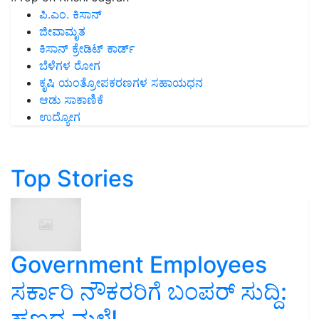
ಪಿ.ಎಂ. ಕಿಸಾನ್
ಜೀವಾಮೃತ
ಕಿಸಾನ್ ಕ್ರೇಡಿಟ್ ಕಾರ್ಡ್
ಬೆಳೆಗಳ ರೋಗ
ಕೃಷಿ ಯಂತ್ರೋಪಕರಣಗಳ ಸಹಾಯಧನ
ಆಡು ಸಾಕಾಣಿಕೆ
ಉದ್ಯೋಗ
Top Stories
Government Employees
ಸರ್ಕಾರಿ ನೌಕರರಿಗೆ ಬಂಪರ್‌ ಸುದ್ದಿ:
ಹಣದ ಮಳೆ!