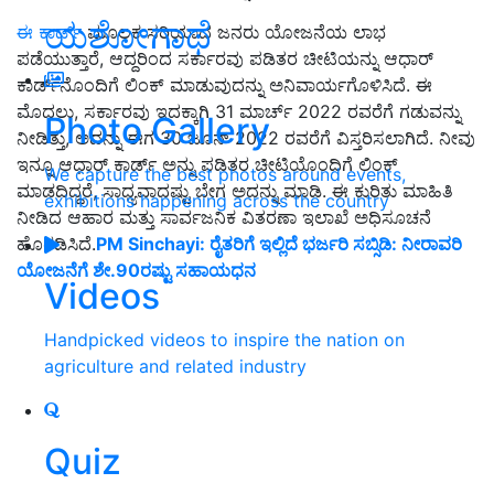
ಯಶೋಗಾಥೆ
ಈ ಕಾರ್ಡ್
ಮೂಲಕ ಸರಿಯಾದ ಜನರು ಯೋಜನೆಯ ಲಾಭ
ಪಡೆಯುತ್ತಾರೆ, ಆದ್ದರಿಂದ ಸರ್ಕಾರವು ಪಡಿತರ ಚೀಟಿಯನ್ನು ಆಧಾರ್
ಕಾರ್ಡ್‌ನೊಂದಿಗೆ ಲಿಂಕ್ ಮಾಡುವುದನ್ನು ಅನಿವಾರ್ಯಗೊಳಿಸಿದೆ. ಈ
ಮೊದಲು, ಸರ್ಕಾರವು ಇದಕ್ಕಾಗಿ 31 ಮಾರ್ಚ್ 2022 ರವರೆಗೆ ಗಡುವನ್ನು
Photo Gallery
ನೀಡಿತ್ತು, ಅದನ್ನು ಈಗ 30 ಜೂನ್ 2022 ರವರೆಗೆ ವಿಸ್ತರಿಸಲಾಗಿದೆ. ನೀವು
ಇನ್ನೂ ಆಧಾರ್ ಕಾರ್ಡ್ ಅನ್ನು ಪಡಿತರ ಚೀಟಿಯೊಂದಿಗೆ ಲಿಂಕ್
We capture the best photos around events,
ಮಾಡದಿದ್ದರೆ, ಸಾಧ್ಯವಾದಷ್ಟು ಬೇಗ ಅದನ್ನು ಮಾಡಿ. ಈ ಕುರಿತು ಮಾಹಿತಿ
exhibitions happening across the country
ನೀಡಿದ ಆಹಾರ ಮತ್ತು ಸಾರ್ವಜನಿಕ ವಿತರಣಾ ಇಲಾಖೆ ಅಧಿಸೂಚನೆ
ಹೊರಡಿಸಿದೆ.
PM Sinchayi: ರೈತರಿಗೆ ಇಲ್ಲಿದೆ ಭರ್ಜರಿ ಸಬ್ಸಿಡಿ: ನೀರಾವರಿ
ಯೋಜನೆಗೆ ಶೇ.90ರಷ್ಟು ಸಹಾಯಧನ
Videos
Handpicked videos to inspire the nation on
agriculture and related industry
Quiz