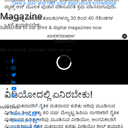
Take a quiz and test your agriculture knowledge
ವ್ಯಾಟ್ಸ್ ಆಪ್ ಮೂಲಕ ಪುಚಾರ ಪಡಿಸುವಂತೆ ಕ್ರಮ ವಹಿಸಲಾಗುವುದು.
Magazine
ರೀಲ್ಸ್ (ಸಣ್ಣ ವಿಡಿಯೋ ತುಣುಕು)ಗಳನ್ನು 30 ರಿಂದ 40 ಸೆಕೆಂಡಗಳ
ಒಳಗೆ ತಯಾರಿಸಬೇಕು.
Subscribe to our print & digital magazines now
ADVERTISEMENT
Subscribe
We're social. Connect with us on:
ವಿಡಿಯೋದಲ್ಲಿ ಏನಿರಬೇಕು!
ಯುವ ಮತದಾರರಿಗೆ ನೈತಿಕ ಮತದಾನದ ಕುರಿತು ಅರಿವು ಮೂಡಿಸುವ
More Links
ವೀಡಿಯೊ ರೀಲ್ಸ್ ಮತ್ತು 80 ವರ್ಷ ಮೇಲ್ಪಟ್ಟ ಹಿರಿಯ ನಾಗರಿಕರಿಗೆ ನೈತಿಕ
About us
ಮತದಾನದ ಕುರಿತು ಅರಿವು ಮೂಡಿಸುವ ವೀಡಿಯೋ, ಅಂಗವಿಕಲರಿಗೆ
Directory
ಸಂಬಂಧಿಸಿದಂತೆ ನೈತಿಕ ಮತದಾನದ ಕುರಿತು ವೀಡಿಯೋ ರೀಲ್ಸ್ ತಯಾರಿಸಿ
Our Team