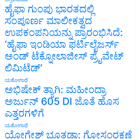
ಹೈಫಾ ಗುಂಪು ಭಾರತದಲ್ಲಿ
ಸಂಪೂರ್ಣ ಮಾಲೀಕತ್ವದ
ಉಪಕಂಪನಿಯನ್ನು ಪ್ರಾರಂಭಿಸಿದೆ:
‘ಹೈಫಾ ಇಂಡಿಯಾ ಫರ್ಟಿಲೈಜರ್ಸ್
ಅಂಡ್ ಟೆಕ್ನೋಲಾಜೀಸ್ ಪ್ರೈವೇಟ್
ಲಿಮಿಟೆಡ್’
ಯಶೋಗಾಥೆ
ಅಭಿಷೇಕ್ ತ್ಯಾಗಿ: ಮಹೀಂದ್ರಾ
ಅರ್ಜುನ್ 605 DI ಜೊತೆ ಹೊಸ
ಎತ್ತರಗಳಿಗೆ
ಯಶೋಗಾಥೆ
ಯೋಗೇಶ್ ಭೂತಡಾ: ಗೋಸಂರಕ್ಷಣೆ