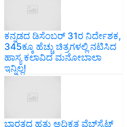
ಕನ್ನಡದ ಡಿಸೆಂಬರ್‌ 31ರ ನಿರ್ದೇಶಕ,
345ಕ್ಕೂ ಹೆಚ್ಚು ಚಿತ್ರಗಳಲ್ಲಿ ನಟಿಸಿದ
ಹಾಸ್ಯ ಕಲಾವಿದ ಮನೋಬಾಲಾ
ಇನ್ನಿಲ್ಲ!
ಭಾರತದ ಹತ್ತು ಅಧಿಕೃತ ವೆಬ್‌ಸೈಟ್‌