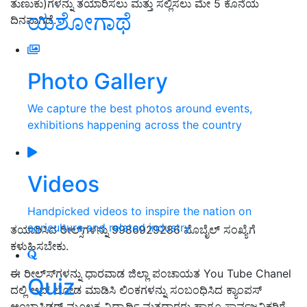
ತುಣುಕು)ಗಳನ್ನು ತಯಾರಿಸಲು ಮತ್ತು ಸಲ್ಲಿಸಲು ಮೇ 5 ಕೊನೆಯ
ಯಶೋಗಾಥೆ
ದಿನವಾಗಿದೆ.
Photo Gallery
We capture the best photos around events,
exhibitions happening across the country
Videos
Handpicked videos to inspire the nation on
agriculture and related industry
ತಯಾರಿಸಿದ ರೀಲ್ಸ್‌ಗಳನ್ನು 9986929286 ಮೊಬೈಲ್ ಸಂಖ್ಯೆಗೆ
ಕಳುಹಿಸಬೇಕು.
ಈ ರೀಲ್ಸ್‍ಗಳನ್ನು ಧಾರವಾಡ ಜಿಲ್ಲಾ ಪಂಚಾಯತ You Tube Chanel
Quiz
ದಲ್ಲಿ ಅಪ್ ಲೋಡ ಮಾಡಿಸಿ ಲಿಂಕಗಳನ್ನು ಸಂಬಂಧಿಸಿದ ಕ್ಯಾಂಪಸ್
ಅಂಬಾಸಿಡರ್ ಮೂಲಕ ವಿದ್ಯಾರ್ಥಿ ಮತದಾರರು ಹಾಗೂ ಸಾರ್ವಜನಿಕರಿಗೆ