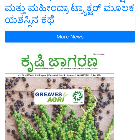
ಮತ್ತು ಮಹೀಂದ್ರಾ ಟ್ರ್ಯಾಕ್ಟರ್ ಮೂಲಕ
ಯಶಸ್ಸಿನ ಕಥೆ
More News