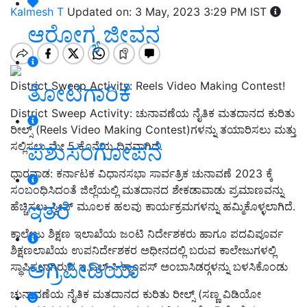
Kalmesh T
Updated on: 3 May, 2023 3:29 PM IST
ಆರೋಗ್ಯ ಜೀವನ
District Sweep Activity: Reels Video Making Contest!
ತೋಟಗಾರಿಕೆ
District Sweep Activity: ಚುನಾವಣೆಯ ನೈತಿಕ ಮತದಾನದ ಕುರಿತು
ರೀಲ್ಸ್ (Reels Video Making Contest)ಗಳನ್ನು ತಯಾರಿಸಲು ಮತ್ತು
ಪಶುಸಂಗೋಪನೆ
ಸಲ್ಲಿಸಲು ಮೇ 5 ಕೊನೆಯ ದಿನವಾಗಿದೆ.
ಧಾರವಾಡ: ಕರ್ನಾಟಕ ವಿಧಾನಸಭಾ ಸಾರ್ವತ್ರಿಕ ಚುನಾವಣೆ 2023 ಕ್ಕೆ
ಸಂಬಂಧಿಸಿದಂತೆ ಜಿಲ್ಲೆಯಲ್ಲಿ ಮತದಾನದ ಶೇಕಡಾವಾಡು ಪ್ರಮಾಣವನ್ನು
ಇತರೆ
ಹೆಚ್ಚಿಸಲು ಸ್ವೀಪ್ ಮೂಲಕ ಹಲವು ಕಾರ್ಯಕ್ರಮಗಳನ್ನು ಹಮ್ಮಿಕೊಳ್ಳಲಾಗಿದೆ.
ಕಾಲೇಜು ಶಿಕ್ಷಣ ಇಲಾಖೆಯ ಜಂಟಿ ನಿರ್ದೇಶಕರು ಹಾಗೂ ಪದವಿಪೂರ್ವ
ಶಿಕ್ಷಣಲಾಖೆಯ ಉಪನಿರ್ದೇಶಕರ ಅಧೀನದಲ್ಲಿ ಬರುವ ಕಾಲೇಜುಗಳಲ್ಲಿ
ಅಗ್ರಿಪೀಡಿಯಾ
ಸ್ಥಾಪಿಸಲಾಗಿರುವ ಇ.ಎಲ್.ಸಿ ಕ್ಯಾಂಪಸ್ ಅಂಬಾಸಿಡರ್‍ಗಳನ್ನು ಬಳಸಿಕೊಂಡು
ಚುನಾವಣೆಯ ನೈತಿಕ ಮತದಾನದ ಕುರಿತು ರೀಲ್ಸ್ (ಸಣ್ಣ ವಿಡಿಯೋ