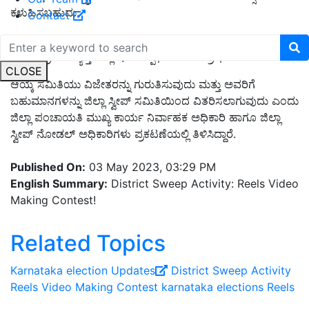
ಕಳುಹಿಸಬಹುದು.
Contact
ಈ ರೀಲ್ಸ್ ವೀಡಿಯೋ ಸ್ಪರ್ಧೆಯಲ್ಲಿ ಧಾರವಾಡ ಜಿಲ್ಲೆಯ ಎಲ್ಲ ವಿಧಾನಸಭಾ
ಮತ ಕ್ಷೇತ್ರಗಳ ವ್ಯಾಪ್ತಿಯಲ್ಲಿ ಇರುವ ಸ್ಪರ್ಧಿಗಳು ಮಾತ್ರ ಭಾಗವಹಿಸಬೇಕು.
CLOSE
ಆಯ್ಕೆ ಸಮಿತಿಯು ವಿಜೇತರನ್ನು ಗುರುತಿಸುವುದು ಮತ್ತು ಅವರಿಗೆ
ಬಹುಮಾನಗಳನ್ನು ಜಿಲ್ಲಾ ಸ್ವೀಪ್ ಸಮಿತಿಯಿಂದ ವಿತರಿಸಲಾಗುವುದು ಎಂದು
ಜಿಲ್ಲಾ ಪಂಚಾಯತಿ ಮುಖ್ಯ ಕಾರ್ಯ ನಿರ್ವಾಹಕ ಅಧಿಕಾರಿ ಹಾಗೂ ಜಿಲ್ಲಾ
ಸ್ವೀಪ್ ನೋಡಲ್ ಅಧಿಕಾರಿಗಳು ಪ್ರಕಟಣೆಯಲ್ಲಿ ತಿಳಿಸಿದ್ದಾರೆ.
Published On:
03 May 2023, 03:29 PM
English Summary:
District Sweep Activity: Reels Video
Making Contest!
Related Topics
Karnataka election Updates
District Sweep Activity
Reels Video Making Contest
karnataka elections
Reels