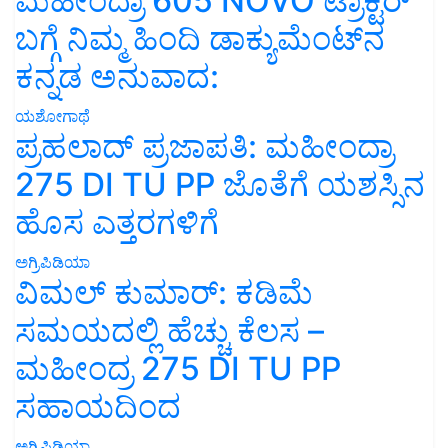
ಮಹೀಂದ್ರಾ 605 NOVO ಟ್ರಾಕ್ಟರ್
ಬಗ್ಗೆ ನಿಮ್ಮ ಹಿಂದಿ ಡಾಕ್ಯುಮೆಂಟ್‌ನ
ಕನ್ನಡ ಅನುವಾದ:
ಯಶೋಗಾಥೆ
ಪ್ರಹಲಾದ್ ಪ್ರಜಾಪತಿ: ಮಹೀಂದ್ರಾ
275 DI TU PP ಜೊತೆಗೆ ಯಶಸ್ಸಿನ
ಹೊಸ ಎತ್ತರಗಳಿಗೆ
ಅಗ್ರಿಪಿಡಿಯಾ
ವಿಮಲ್ ಕುಮಾರ್: ಕಡಿಮೆ
ಸಮಯದಲ್ಲಿ ಹೆಚ್ಚು ಕೆಲಸ –
ಮಹೀಂದ್ರ 275 DI TU PP
ಸಹಾಯದಿಂದ
ಅಗ್ರಿಪಿಡಿಯಾ