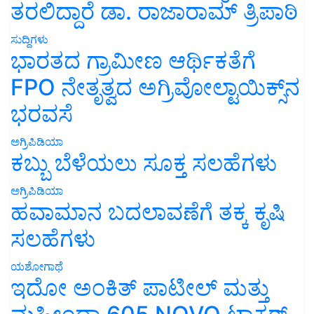
ತರಲಿದ್ದಾರೆ ಡಾ. ರಾಜಾರಾಮ್ ತ್ರಿಪಾಠಿ
ಸುದ್ದಿಗಳು
ಭಾರತದ ಗ್ರಾಮೀಣ ಆರ್ಥಿಕತೆಗೆ
FPO ನೇತೃತ್ವದ ಅಗ್ರಿವೋಲ್ಟಾಯಿಕ್ಸ್‌ನ
ಭರವಸೆ
ಅಗ್ರಿಪಿಡಿಯಾ
ಕಬ್ಬು ಬೆಳೆಯಲು ಸೂಕ್ತ ಸಲಹೆಗಳು
ಅಗ್ರಿಪಿಡಿಯಾ
ಹವಾಮಾನ ಬದಲಾವಣೆಗೆ ತಕ್ಕ ಕೃಷಿ
ಸಲಹೆಗಳು
ಯಶೋಗಾಥೆ
ಇದೋ ಅಂಕಿತ್ ಪಾಟೀಲ್ ಮತ್ತು