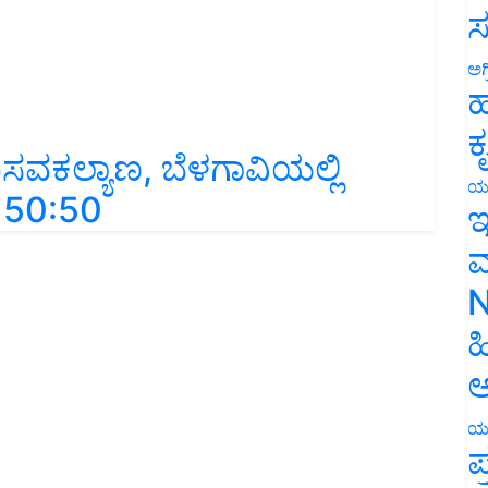
ಸ
ಅಗ
ಹ
ಕ
ಬಸವಕಲ್ಯಾಣ, ಬೆಳಗಾವಿಯಲ್ಲಿ
ಯ
ಲಿ 50:50
ಇ
ಮ
N
ಹ
ಅ
ಯ
ಪ