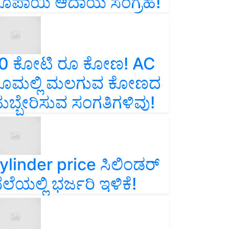
ೂಪಾಯಿ ಆದಾಯ ಸಂಗ್ರಹ!
0 ಕೋಟಿ ರೂ ಕೋಣ! AC
ೂಮಲ್ಲಿ ಮಲಗುವ ಕೋಣದ
ುಬ್ಬೇರಿಸುವ ಸಂಗತಿಗಳಿವು!
ylinder price ಸಿಲಿಂಡರ್‌
ೆಲೆಯಲ್ಲಿ ಭರ್ಜರಿ ಇಳಿಕೆ!