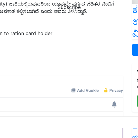
ility) ಜಾರಿಯಲ್ಲಿರುವುದರಿಂದ ಯಾವುದೇ ವರ್ಗದ ಪಡಿತರ ಚೀಟಿಗೆ
ಕ
Subscribe
ಾಶ ಕಲ್ಪಿಸಲಾಗಿದೆ ಎಂದು ಅವರು ತಿಳಿಸಿದ್ದಾರೆ.
ಉ
ವ
n to ration card holder
L
ಯ