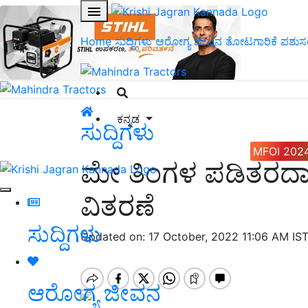
Home
ಸುದ್ದಿಗಳು
ಆರೋಗ್ಯ ಜೀವನ
ತೋಟಗಾರಿಕೆ
ಪಶುಸ
ಕನ್ನಡ
ಸುದ್ದಿಗಳು
MFOI 202
ಮೇ ತಿಂಗಳ ಪಡಿತರದಾರ
ವಿತರಣೆ
ಸುದ್ದಿಗಳು
Updated on: 17 October, 2022 11:06 AM IS
ಆರೋಗ್ಯ ಜೀವನ