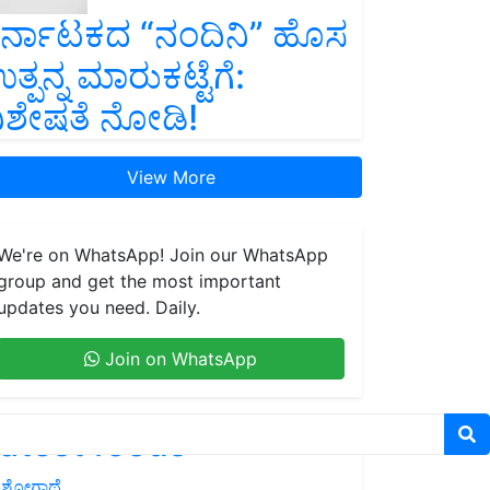
ರ್ನಾಟಕದ “ನಂದಿನಿ” ಹೊಸ
ತ್ಪನ್ನ ಮಾರುಕಟ್ಟೆಗೆ:
ಿಶೇಷತೆ ನೋಡಿ!
View More
We're on WhatsApp! Join our WhatsApp
group and get the most important
updates you need. Daily.
Join on WhatsApp
atest feeds
ಶೋಗಾಥೆ