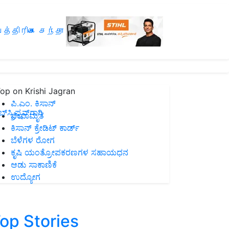
த்திரிகை சந்தா
op on Krishi Jagran
ಪಿ.ಎಂ. ಕಿಸಾನ್
ಸ್ಕ್ರಿಪ್ಷನ್‌ಗಾಗಿ
ಜೀವಾಮೃತ
ಕಿಸಾನ್ ಕ್ರೇಡಿಟ್ ಕಾರ್ಡ್
ಬೆಳೆಗಳ ರೋಗ
ಕೃಷಿ ಯಂತ್ರೋಪಕರಣಗಳ ಸಹಾಯಧನ
ಆಡು ಸಾಕಾಣಿಕೆ
ಉದ್ಯೋಗ
op Stories