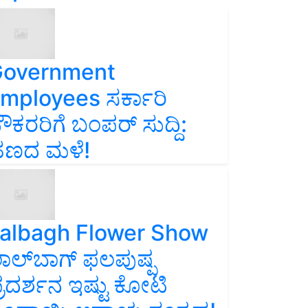
overnment
mployees ಸರ್ಕಾರಿ
ೌಕರರಿಗೆ ಬಂಪರ್‌ ಸುದ್ದಿ:
ಣದ ಮಳೆ!
albagh Flower Show
ಾಲ್‌ಬಾಗ್ ಫಲಪುಷ್ಪ
್ರದರ್ಶನ ಇಷ್ಟು ಕೋಟಿ