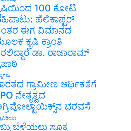
ೃಷಿಯಿಂದ 100 ಕೋಟಿ
ಹಿವಾಟು: ಹೆಲಿಕಾಪ್ಟರ್
ಂತರ ಈಗ ವಿಮಾನದ
ೂಲಕ ಕೃಷಿ ಕ್ರಾಂತಿ
ರಲಿದ್ದಾರೆ ಡಾ. ರಾಜಾರಾಮ್
್ರಿಪಾಠಿ
್ದಿಗಳು
ಾರತದ ಗ್ರಾಮೀಣ ಆರ್ಥಿಕತೆಗೆ
PO ನೇತೃತ್ವದ
ಗ್ರಿವೋಲ್ಟಾಯಿಕ್ಸ್‌ನ ಭರವಸೆ
್ರಿಪಿಡಿಯಾ
ಬ್ಬು ಬೆಳೆಯಲು ಸೂಕ್ತ