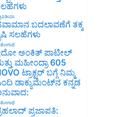
ಲಹೆಗಳು
್ರಿಪಿಡಿಯಾ
ವಾಮಾನ ಬದಲಾವಣೆಗೆ ತಕ್ಕ
ೃಷಿ ಸಲಹೆಗಳು
ಶೋಗಾಥೆ
ದೋ ಅಂಕಿತ್ ಪಾಟೀಲ್
ತ್ತು ಮಹೀಂದ್ರಾ 605
OVO ಟ್ರಾಕ್ಟರ್ ಬಗ್ಗೆ ನಿಮ್ಮ
ಿಂದಿ ಡಾಕ್ಯುಮೆಂಟ್‌ನ ಕನ್ನಡ
ನುವಾದ:
ಶೋಗಾಥೆ
್ರಹಲಾದ್ ಪ್ರಜಾಪತಿ: