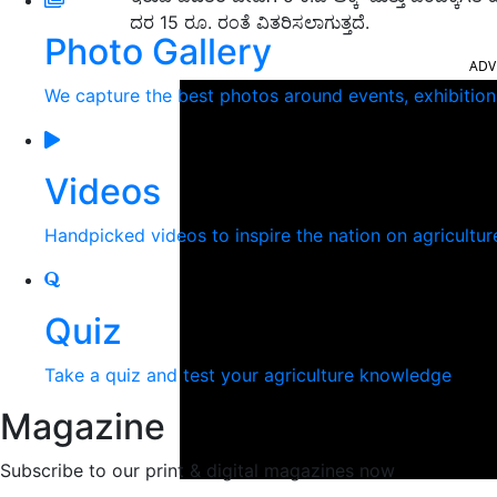
ದರ 15 ರೂ. ರಂತೆ ವಿತರಿಸಲಾಗುತ್ತದೆ.
Photo Gallery
ADV
We capture the best photos around events, exhibitio
Videos
Handpicked videos to inspire the nation on agricultur
Quiz
Take a quiz and test your agriculture knowledge
Magazine
Subscribe to our print & digital magazines now