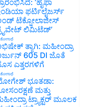
್ರಾರಂಭಿಸಿದೆ: ‘ಹೈಫಾ
ಂಡಿಯಾ ಫರ್ಟಿಲೈಜರ್ಸ್
ಂಡ್ ಟೆಕ್ನೋಲಾಜೀಸ್
್ರೈವೇಟ್ ಲಿಮಿಟೆಡ್’
ಶೋಗಾಥೆ
ಭಿಷೇಕ್ ತ್ಯಾಗಿ: ಮಹೀಂದ್ರಾ
ರ್ಜುನ್ 605 DI ಜೊತೆ
ೊಸ ಎತ್ತರಗಳಿಗೆ
ಶೋಗಾಥೆ
ೋಗೇಶ್ ಭೂತಡಾ:
ೋಸಂರಕ್ಷಣೆ ಮತ್ತು
ಹೀಂದ್ರಾ ಟ್ರ್ಯಾಕ್ಟರ್ ಮೂಲಕ