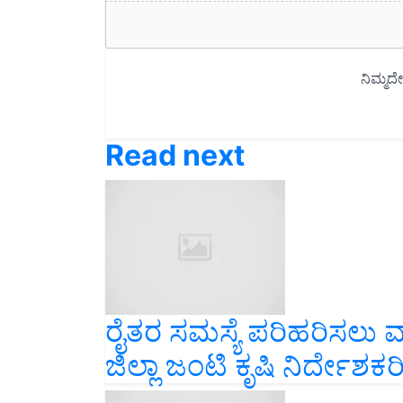
Read next
ರೈತರ ಸಮಸ್ಯೆ ಪರಿಹರಿಸಲು 
ಜಿಲ್ಲಾ ಜಂಟಿ ಕೃಷಿ ನಿರ್ದೇಶಕ