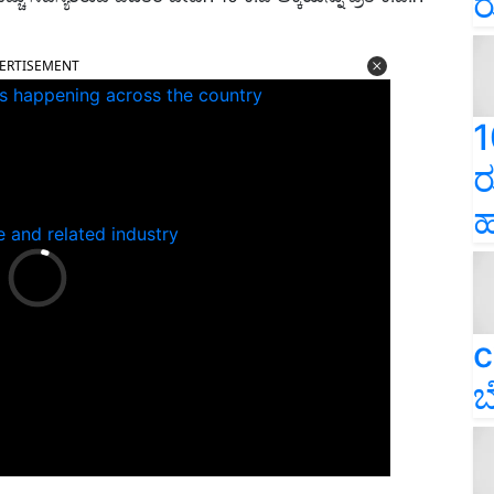
ರ
ERTISEMENT
ns happening across the country
1
ರ
ಹ
e and related industry
c
ಬ