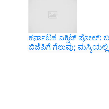
ಕರ್ನಾಟಕ ಎಕ್ಸಿಟ್‌ ಪೋಲ್‌: 
ಬಿಜೆಪಿಗೆ ಗೆಲುವು; ಮಸ್ಕಿಯಲ್