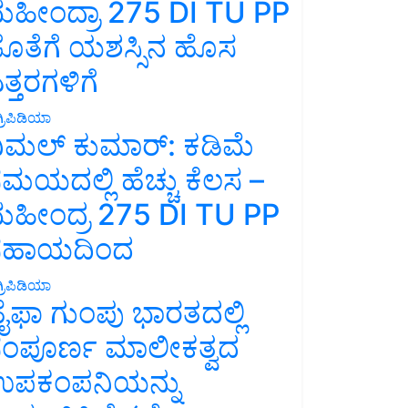
ಹೀಂದ್ರಾ 275 DI TU PP
ೊತೆಗೆ ಯಶಸ್ಸಿನ ಹೊಸ
ತ್ತರಗಳಿಗೆ
್ರಿಪಿಡಿಯಾ
ಿಮಲ್ ಕುಮಾರ್: ಕಡಿಮೆ
ಮಯದಲ್ಲಿ ಹೆಚ್ಚು ಕೆಲಸ –
ಹೀಂದ್ರ 275 DI TU PP
ಸಹಾಯದಿಂದ
್ರಿಪಿಡಿಯಾ
ೈಫಾ ಗುಂಪು ಭಾರತದಲ್ಲಿ
ಂಪೂರ್ಣ ಮಾಲೀಕತ್ವದ
ಪಕಂಪನಿಯನ್ನು