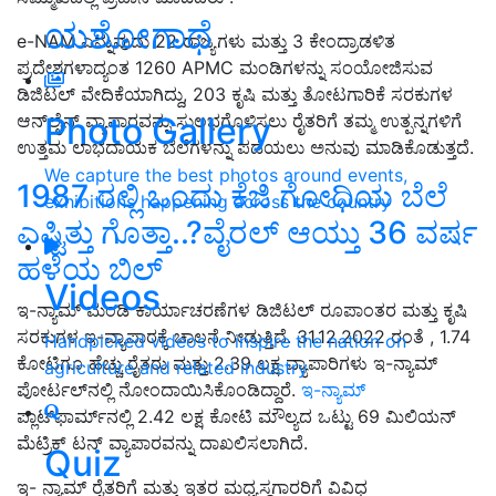
ಯಶೋಗಾಥೆ
e-NAM ಎನ್ನುವುದು 22 ರಾಜ್ಯಗಳು ಮತ್ತು 3 ಕೇಂದ್ರಾಡಳಿತ
ಪ್ರದೇಶಗಳಾದ್ಯಂತ 1260 APMC ಮಂಡಿಗಳನ್ನು ಸಂಯೋಜಿಸುವ
ಡಿಜಿಟಲ್ ವೇದಿಕೆಯಾಗಿದ್ದು, 203 ಕೃಷಿ ಮತ್ತು ತೋಟಗಾರಿಕೆ ಸರಕುಗಳ
Photo Gallery
ಆನ್‌ಲೈನ್ ವ್ಯಾಪಾರವನ್ನು ಸುಲಭಗೊಳಿಸಲು ರೈತರಿಗೆ ತಮ್ಮ ಉತ್ಪನ್ನಗಳಿಗೆ
ಉತ್ತಮ ಲಾಭದಾಯಕ ಬೆಲೆಗಳನ್ನು ಪಡೆಯಲು ಅನುವು ಮಾಡಿಕೊಡುತ್ತದೆ.
We capture the best photos around events,
1987 ರಲ್ಲಿ ಒಂದು ಕೆಜಿ ಗೋಧಿಯ ಬೆಲೆ
exhibitions happening across the country
ಎಷ್ಟಿತ್ತು ಗೊತ್ತಾ..?ವೈರಲ್‌ ಆಯ್ತು 36 ವರ್ಷ
ಹಳೆಯ ಬಿಲ್‌
Videos
ಇ-ನ್ಯಾಮ್ ಮಂಡಿ ಕಾರ್ಯಾಚರಣೆಗಳ ಡಿಜಿಟಲ್ ರೂಪಾಂತರ ಮತ್ತು ಕೃಷಿ
ಸರಕುಗಳ ಇ-ವ್ಯಾಪಾರಕ್ಕೆ ಚಾಲನೆ ನೀಡುತ್ತಿದೆ. 31.12.2022 ರಂತೆ , 1.74
Handpicked videos to inspire the nation on
ಕೋಟಿಗೂ ಹೆಚ್ಚು ರೈತರು ಮತ್ತು 2.39 ಲಕ್ಷ ವ್ಯಾಪಾರಿಗಳು ಇ-ನ್ಯಾಮ್
agriculture and related industry
ಪೋರ್ಟಲ್‌ನಲ್ಲಿ ನೋಂದಾಯಿಸಿಕೊಂಡಿದ್ದಾರೆ.
ಇ-ನ್ಯಾಮ್
ಪ್ಲಾಟ್‌ಫಾರ್ಮ್‌ನಲ್ಲಿ 2.42 ಲಕ್ಷ ಕೋಟಿ ಮೌಲ್ಯದ ಒಟ್ಟು 69 ಮಿಲಿಯನ್
ಮೆಟ್ರಿಕ್ ಟನ್ ವ್ಯಾಪಾರವನ್ನು ದಾಖಲಿಸಲಾಗಿದೆ.
Quiz
ಇ- ನ್ಯಾಮ್ ರೈತರಿಗೆ ಮತ್ತು ಇತರ ಮಧ್ಯಸ್ಥಗಾರರಿಗೆ ವಿವಿಧ