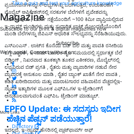
Take a quiz and test your agriculture knowledge
ಪ್ರಯೋಜನಗಳನ್ನು/ಸೌಲಭ್ಯಗಳನ್ನು ಒದಗಿಸುತ್ತಿದೆ, ಉದಾಹರಣೆಗೆ
ಮೊಬೈಲ್ ಅಪ್ಲಿಕೇಶನ್‌ನಲ್ಲಿ ಸರಕುಗಳ ಬೆಲೆಗಳಿಗೆ ಪ್ರವೇಶವನ್ನು
Magazine
ಒದಗಿಸುವುದು , ಮಾರ್ಗ ನಕ್ಷೆಯೊಂದಿಗೆ ~100 ಕಿಮೀ ವ್ಯಾಪ್ತಿಯಲ್ಲಿರುವ
ಇ-ನ್ಯಾಮ್ ಮಂಡಿಗಳು ಮತ್ತು ಸುಧಾರಿತ ಲಾಟ್ ನೋಂದಣಿಯೊಂದಿಗೆ
Subscribe to our print & digital magazines now
ಮಂಡಿ ಬೆಲೆಗಳನ್ನು ಜಿಪಿಎಸ್ ಆಧಾರಿತ ಸೌಲಭ್ಯವನ್ನು ಸೆರೆಹಿಡಿಯುವುದು.
Subscribe
ಎಸ್‌ಎಂಎಸ್ . ಲಾಟ್‌ನ ಕೊನೆಯ ಬಿಡ್ ಬೆಲೆ ಮತ್ತು ಪಾವತಿ ರಸೀದಿಯ
We're social. Connect with us on:
ಬಗ್ಗೆ ಎಚ್ಚರಿಕೆ , ಇ-ನಾಮ್ ಮೂಲಕ ನೈಜ ಸಮಯದಲ್ಲಿ ಸ್ಪರ್ಧಾತ್ಮಕ ಬೆಲೆ
ಬಿಡ್ಡಿಂಗ್ , ನಿಖರವಾದ ತೂಕಕ್ಕಾಗಿ ತೂಕದ ಏಕೀಕರಣ, ಮೊಬೈಲ್‌ನಲ್ಲಿ
ಲಭ್ಯವಿರುವ ಬಿಡ್ ಪ್ರಗತಿ , ರೈತರು ಮತ್ತು ವ್ಯಾಪಾರಿಗಳ ನಡುವೆ ನೇರ
ವ್ಯಾಪಾರಕ್ಕೆ ಅನುಕೂಲ ಮಾಡಿ , ರೈತರ ಬ್ಯಾಂಕ್ ಖಾತೆಗೆ ನೇರ ಪಾವತಿ ,
ಕಡಿತ ಖರೀದಿದಾರರು ಮತ್ತು ಮಾರಾಟಗಾರರ ವಹಿವಾಟಿನ ವೆಚ್ಚದಲ್ಲಿಇ-
ನ್ಯಾಮ್ ಇತ್ಯಾದಿಗಳ ಮೂಲಕ ಎಫ್‌ಪಿಒಗಳ ಇ-ಟ್ರೇಡಿಂಗ್‌ಗೆ
ಅನುಕೂಲವಾಗುವಂತೆ ಎಫ್‌ಪಿಒ ಟ್ರೇಡಿಂಗ್ ಮಾಡ್ಯೂಲ್.
EPFO Update: ಈ ಸದಸ್ಯರು ಇದೀಗ
More Links
ಹೆಚ್ಚಿನ ಪೆನ್ಷನ್‌ ಪಡೆಯುತ್ತಾರೆ!
About us
Directory
ಇದಲ್ಲದೆ, ಇ-ನ್ಯಾಮ್ ಹೆಸರಿನಲ್ಲಿ ಪ್ಲಾಟ್‌ಫಾರ್ಮ್ ಆಫ್
Our Team