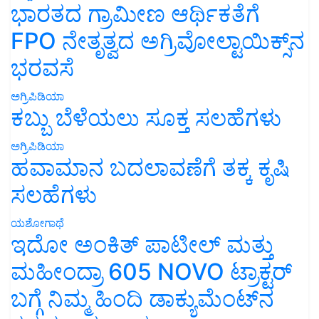
ಭಾರತದ ಗ್ರಾಮೀಣ ಆರ್ಥಿಕತೆಗೆ
FPO ನೇತೃತ್ವದ ಅಗ್ರಿವೋಲ್ಟಾಯಿಕ್ಸ್‌ನ
ಭರವಸೆ
ಅಗ್ರಿಪಿಡಿಯಾ
ಕಬ್ಬು ಬೆಳೆಯಲು ಸೂಕ್ತ ಸಲಹೆಗಳು
ಅಗ್ರಿಪಿಡಿಯಾ
ಹವಾಮಾನ ಬದಲಾವಣೆಗೆ ತಕ್ಕ ಕೃಷಿ
ಸಲಹೆಗಳು
ಯಶೋಗಾಥೆ
ಇದೋ ಅಂಕಿತ್ ಪಾಟೀಲ್ ಮತ್ತು
ಮಹೀಂದ್ರಾ 605 NOVO ಟ್ರಾಕ್ಟರ್
ಬಗ್ಗೆ ನಿಮ್ಮ ಹಿಂದಿ ಡಾಕ್ಯುಮೆಂಟ್‌ನ