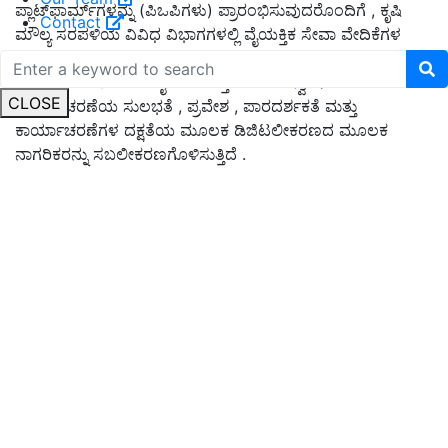
ಪ್ಲಾಟ್‌ಫಾರ್ಮ್‌ಗಳನ್ನು (ಪಿಒಪಿಗಳು) ಪ್ರಾರಂಭಿಸುವುದರೊಂದಿಗೆ , ಕೃಷಿ
Contact
ಮೌಲ್ಯ ಸರಪಳಿಯ ವಿವಿಧ ವಿಭಾಗಗಳಲ್ಲಿ ವೈಯಕ್ತಿಕ ಸೇವಾ ವೇದಿಕೆಗಳ
ಪರಿಣತಿಯನ್ನು ನಿಯಂತ್ರಿಸುವ ಡಿಜಿಟಲ್ ಪರಿಸರ ವ್ಯವಸ್ಥೆಯನ್ನು
ರಚಿಸಲಾಗಿದೆ. e-NAM ರೈತರಿಗೆ ಉತ್ತಮ ಬೆಲೆ ಅನ್ವೇಷಣೆಗಾಗಿ
CLOSE
ಕಾರ್ಯಾಚರಣೆಯ ಸುಲಭತೆ , ಪ್ರವೇಶ , ಪಾರದರ್ಶಕತೆ ಮತ್ತು
ಕಾರ್ಯಾಚರಣೆಗಳ ದಕ್ಷತೆಯ ಮೂಲಕ ಡಿಜಿಟಲೀಕರಣದ ಮೂಲಕ
ನಾಗರಿಕರನ್ನು ಸಬಲೀಕರಣಗೊಳಿಸುತ್ತಿದೆ .