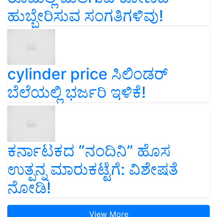
ಹುಬ್ಬೇರಿಸುವ ಸಂಗತಿಗಳಿವು!
cylinder price ಸಿಲಿಂಡರ್‌
ಬೆಲೆಯಲ್ಲಿ ಭರ್ಜರಿ ಇಳಿಕೆ!
ಕರ್ನಾಟಕದ “ನಂದಿನಿ” ಹೊಸ
ಉತ್ಪನ್ನ ಮಾರುಕಟ್ಟೆಗೆ: ವಿಶೇಷತೆ
ನೋಡಿ!
View More