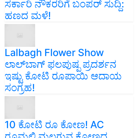
ಸರ್ಕಾರಿ ನೌಕರರಿಗೆ ಬಂಪರ್‌ ಸುದ್ದಿ:
ಹಣದ ಮಳೆ!
Lalbagh Flower Show
ಲಾಲ್‌ಬಾಗ್ ಫಲಪುಷ್ಪ ಪ್ರದರ್ಶನ
ಇಷ್ಟು ಕೋಟಿ ರೂಪಾಯಿ ಆದಾಯ
ಸಂಗ್ರಹ!
10 ಕೋಟಿ ರೂ ಕೋಣ! AC
ರೂಮಲ್ಲಿ ಮಲಗುವ ಕೋಣದ