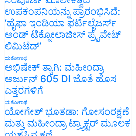
ಉಪಕಂಪನಿಯನ್ನು ಪ್ರಾರಂಭಿಸಿದೆ:
‘ಹೈಫಾ ಇಂಡಿಯಾ ಫರ್ಟಿಲೈಜರ್ಸ್
ಅಂಡ್ ಟೆಕ್ನೋಲಾಜೀಸ್ ಪ್ರೈವೇಟ್
ಲಿಮಿಟೆಡ್’
ಯಶೋಗಾಥೆ
ಅಭಿಷೇಕ್ ತ್ಯಾಗಿ: ಮಹೀಂದ್ರಾ
ಅರ್ಜುನ್ 605 DI ಜೊತೆ ಹೊಸ
ಎತ್ತರಗಳಿಗೆ
ಯಶೋಗಾಥೆ
ಯೋಗೇಶ್ ಭೂತಡಾ: ಗೋಸಂರಕ್ಷಣೆ
ಮತ್ತು ಮಹೀಂದ್ರಾ ಟ್ರ್ಯಾಕ್ಟರ್ ಮೂಲಕ
ಯಶಸ್ಸಿನ ಕಥೆ