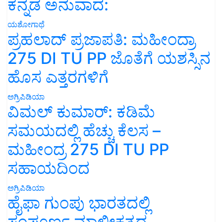
ಕನ್ನಡ ಅನುವಾದ:
ಯಶೋಗಾಥೆ
ಪ್ರಹಲಾದ್ ಪ್ರಜಾಪತಿ: ಮಹೀಂದ್ರಾ
275 DI TU PP ಜೊತೆಗೆ ಯಶಸ್ಸಿನ
ಹೊಸ ಎತ್ತರಗಳಿಗೆ
ಅಗ್ರಿಪಿಡಿಯಾ
ವಿಮಲ್ ಕುಮಾರ್: ಕಡಿಮೆ
ಸಮಯದಲ್ಲಿ ಹೆಚ್ಚು ಕೆಲಸ –
ಮಹೀಂದ್ರ 275 DI TU PP
ಸಹಾಯದಿಂದ
ಅಗ್ರಿಪಿಡಿಯಾ
ಹೈಫಾ ಗುಂಪು ಭಾರತದಲ್ಲಿ
ಸಂಪೂರ್ಣ ಮಾಲೀಕತ್ವದ